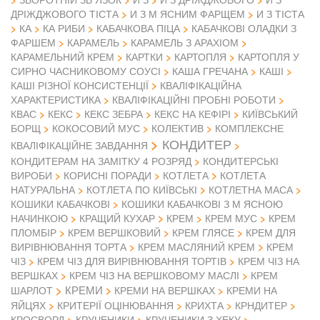
ДРІЖДЖОВОГО ТІСТА
И З М ЯСНИМ ФАРЩЕМ
И З ТІСТА
КА
КА РИБИ
КАБАЧКОВА ПІЦА
КАБАЧКОВІ ОЛАДКИ З
ФАРШЕМ
КАРАМЕЛЬ
КАРАМЕЛЬ З АРАХІОМ
КАРАМЕЛЬНИЙ КРЕМ
КАРТКИ
КАРТОПЛЯ
КАРТОПЛЯ У
СИРНО ЧАСНИКОВОМУ СОУСІ
КАША ГРЕЧАНА
КАШІ
КАШІ РІЗНОЇ КОНСИСТЕНЦІЇ
КВАЛІФІКАЦІЙНА
ХАРАКТЕРИСТИКА
КВАЛІФІКАЦІЙНІ ПРОБНІ РОБОТИ
КВАС
КЕКС
КЕКС ЗЕБРА
КЕКС НА КЕФІРІ
КИЇВСЬКИЙ
БОРЩ
КОКОСОВИЙ МУС
КОЛЕКТИВ
КОМПЛЕКСНЕ
КОНДИТЕР
КВАЛІФІКАЦІЙНЕ ЗАВДАННЯ
КОНДИТЕРАМ НА ЗАМІТКУ 4 РОЗРЯД
КОНДИТЕРСЬКІ
ВИРОБИ
КОРИСНІ ПОРАДИ
КОТЛЕТА
КОТЛЕТА
НАТУРАЛЬНА
КОТЛЕТА ПО КИЇВСЬКІ
КОТЛЕТНА МАСА
КОШИКИ КАБАЧКОВІ
КОШИКИ КАБАЧКОВІ З М ЯСНОЮ
НАЧИНКОЮ
КРАЩИЙ КУХАР
КРЕМ
КРЕМ МУС
КРЕМ
ПЛОМБІР
КРЕМ ВЕРШКОВИЙ
КРЕМ ГЛЯСЕ
КРЕМ ДЛЯ
ВИРІВНЮВАННЯ ТОРТА
КРЕМ МАСЛЯНИЙ КРЕМ
КРЕМ
ЧІЗ
КРЕМ ЧІЗ ДЛЯ ВИРІВНЮВАННЯ ТОРТІВ
КРЕМ ЧІЗ НА
ВЕРШКАХ
КРЕМ ЧІЗ НА ВЕРШКОВОМУ МАСЛІ
КРЕМ
КРЕМИ
ШАРЛОТ
КРЕМИ НА ВЕРШКАХ
КРЕМИ НА
ЯЙЦЯХ
КРИТЕРІЇ ОЦІНЮВАННЯ
КРИХТА
КРНДИТЕР
КРОСВОРД
КРУЧЕНИКИ
КРУЧЕНИКИ З ХЕКУ