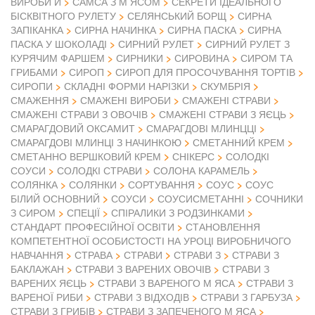
ВИРОБИ И
САМСА З М ЯСОМ
СЕКРЕТИ ІДЕАЛЬНОГО
БІСКВІТНОГО РУЛЕТУ
СЕЛЯНСЬКИЙ БОРЩ
СИРНА
ЗАПІКАНКА
СИРНА НАЧИНКА
СИРНА ПАСКА
СИРНА
ПАСКА У ШОКОЛАДІ
СИРНИЙ РУЛЕТ
СИРНИЙ РУЛЕТ З
КУРЯЧИМ ФАРШЕМ
СИРНИКИ
СИРОВИНА
СИРОМ ТА
ГРИБАМИ
СИРОП
СИРОП ДЛЯ ПРОСОЧУВАННЯ ТОРТІВ
СИРОПИ
СКЛАДНІ ФОРМИ НАРІЗКИ
СКУМБРІЯ
СМАЖЕННЯ
СМАЖЕНІ ВИРОБИ
СМАЖЕНІ СТРАВИ
СМАЖЕНІ СТРАВИ З ОВОЧІВ
СМАЖЕНІ СТРАВИ З ЯЄЦЬ
СМАРАГДОВИЙ ОКСАМИТ
СМАРАГДОВІ МЛИНЦЦІ
СМАРАГДОВІ МЛИНЦІ З НАЧИНКОЮ
СМЕТАННИЙ КРЕМ
СМЕТАННО ВЕРШКОВИЙ КРЕМ
СНІКЕРС
СОЛОДКІ
СОУСИ
СОЛОДКІ СТРАВИ
СОЛОНА КАРАМЕЛЬ
СОЛЯНКА
СОЛЯНКИ
СОРТУВАННЯ
СОУС
СОУС
БІЛИЙ ОСНОВНИЙ
СОУСИ
СОУСИСМЕТАННІ
СОЧНИКИ
З СИРОМ
СПЕЦІЇ
СПІРАЛИКИ З РОДЗИНКАМИ
СТАНДАРТ ПРОФЕСІЙНОЇ ОСВІТИ
СТАНОВЛЕННЯ
КОМПЕТЕНТНОЇ ОСОБИСТОСТІ НА УРОЦІ ВИРОБНИЧОГО
НАВЧАННЯ
СТРАВА
СТРАВИ
СТРАВИ З
СТРАВИ З
БАКЛАЖАН
СТРАВИ З ВАРЕНИХ ОВОЧІВ
СТРАВИ З
ВАРЕНИХ ЯЄЦЬ
СТРАВИ З ВАРЕНОГО М ЯСА
СТРАВИ З
ВАРЕНОЇ РИБИ
СТРАВИ З ВІДХОДІВ
СТРАВИ З ГАРБУЗА
СТРАВИ З ГРИБІВ
СТРАВИ З ЗАПЕЧЕНОГО М ЯСА