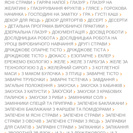
ЯСНІ СТРАВИ
ГАРЯЧІ НАПОЇ
ГЛАЗУР
ГЛАЗУР НА
ЖЕЛАТИНІ
ГЛАЗУРУВАННЯ ФРУКТІВ
ГЛЯСЕ
ГОРОХОВА
НАЧИНКА
ГОСПОДИНІ НА ЗАМІТКУ
ГРА
ГУСТІ КАШІ
ДЕКОР ДЛЯ ЯЄЦЬ
ДЕКОР ДЛЯТОРТІВ
ДЕСЕРТ
ДЕСЕРТИ
ДЕТАЛЬНА ПРОГРАМА ВИРОБНИЧОЇ ПРАКТИКИ
ДЗЕРКАЛЬНА ГЛАЗУР
ДОКУМЕНТАЦІЯ
ДОСВІД РОБОТИ
ДОСЛІДНИЦЬКА РОБОТА
ДОСЛІДНИЦЬКА РОБОТА НА
УРОЦІ ВИРОБНИЧОГО НАВЧАННЯ
ДРУГІ СТРАВИ
ДРІЖДЖОВЕ ОПАРНЕ ТІСТО
ДРІЖДЖОВЕ ТІСТА
ДРІЖДЖОВЕ ТІСТО
ДЮКАСС
ЕЗОПАРНЕ
ЕКЛЕР
ЕРЕЖЕМО ЕКОЛОГІЮ
ЖЕЛЕ
ЖЕЛЕ З ГАРБУЗА
ЖЕЛЕ ЗА
ТЕХНОЛОГІЄЮ 3 Д
ЖЕЛЕЙНИЙ СИРОП
З КОТЛЕТНОЇ
МАСИ
З МАКОМ БУЛОЧКА
З ПТИЦІ
ЗАВАРНЕ ТІСТО
ЗАВАРНІ ТРУБОЧКИ
ЗАВАРНІ ТІСТЕЧКА
ЗАВДАННЯ
ЗАГАЛЬНІ ПОЛОЖЕННЯ
ЗАКУСКА
ЗАКУСКА З КАБАЧКІВ
ЗАКУСКИ
ЗАКУСКА З КАПУСТИ
ЗАКУСКИ З КРАБОВИХ
ПАЛИЧОК
ЗАКУСКИ З РИБИ
ЗАМІННИКИ СОЛІ
ЗАМІННИКИ СПЕЦІЙ ТА ПРИПРАВ
ЗАПЕЧЕНІ БАКЛАЖАНИ
ЗАПЕЧЕНІ БАКЛАЖАНИ З ФАРШЕМ ТА ПОМІДОРАМИ
ЗАПЕЧЕНІ М ЯСНІ СТРАВИ
ЗАПЕЧЕНІ СТРАВИ
ЗАПЕЧЕНІ
СТРАВИ З ОВОЧІВ
ЗАПЕЧЕНІ СТРАВИ З ЯЄЦЬ
ЗАПРАВКИ
ДЛЯ САЛАТІВ
ЗАПРАВНІ СТРАВИ
ЗАПІКАНКИ
ЗАПІКАННЯ
ЗВОРОТНІЙ ЗВ ЯЗОК
И З
И З ДРІЖДЖОВОГО
И З