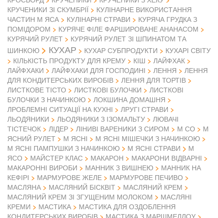
КРУЧЕНИКИ ЗІ СКУМБРІЇ
КУЛІНАРНЕ ВИКОРИСТАННЯ
ЧАСТИН М ЯСА
КУЛІНАРНІ СТРАВИ
КУРЯЧА ГРУДКА З
ПОМІДОРОМ
КУРЯЧЕ ФІЛЕ ФАРШИРОВАНЕ АНАНАСОМ
КУРЯЧИЙ РУЛЕТ
КУРЯЧИЙ РУЛЕТ ЗІ ШПИНАТОМ ТА
КУХАР
ШИНКОЮ
КУХАР СУБПРОДУКТИ
КУХАРІ СВІТУ
КІЛЬКІСТЬ ПРОДУКТУ ДЛЯ КРЕМУ
КІШ
ЛАЙФХАК
ЛАЙФХАКИ
ЛАЙФХАКИ ДЛЯ ГОСПОДИНІ
ЛЕННЯ
ЛЕННЯ
ДЛЯ КОНДИТЕРСЬКИХ ВИРОБІВ
ЛЕННЯ ДЛЯ ТОРТІВ
ЛИСТКОВЕ ТІСТО
ЛИСТКОВІ БУЛОЧКИ
ЛИСТКОВІ
БУЛОЧКИ З НАЧИНКОЮ
ЛОКШИНА ДОМАШНЯ
ЛРОБЛЕМНІ СИТУАЦІЇ НА КУХНІ
ЛРУГІ СТРАВИ
ЛЬОДЯНИКИ
ЛЬОДЯНИКИ З ІЗОМАЛЬТУ
ЛЮВАЧІ
ТІСТЕЧОК
ЛІДЕР
ЛІНИВІ ВАРЕНИКИ З СИРОМ
М СО
М
ЯСНИЙ РУЛЕТ
М ЯСНІ
М ЯСНІ МІШЕЧКИ З НАЧИНКОЮ
М
М ЯСНІ ПАМПУШКИ З НАЧИНКОЮ
М ЯСНІ СТРАВИ
ЯСО
МАЙСТЕР КЛАС
МАКАРОН
МАКАРОНИ ВІДВАРНІ
МАКАРОННІ ВИРОБИ
МАННИК З ВИШНЕЮ
МАННИК НА
КЕФІРІ
МАРМУРОВЕ ЖЕЛЕ
МАРМУРОВЕ ПЕЧИВО
МАСЛЯНА
МАСЛЯНИЙ БІСКВІТ
МАСЛЯНИЙ КРЕМ
МАСЛЯНИЙ КРЕМ ЗІ ЗГУЩЕНИМ МОЛОКОМ
МАСЛЯНІ
КРЕМИ
МАСТИКА
МАСТИКА ДЛЯ ОЗДОБЛЕННЯ
КОНДИТЕРСЬКИХ ВИРОБІВ
МАСТИКА З МАРШМЕЛЛОУ