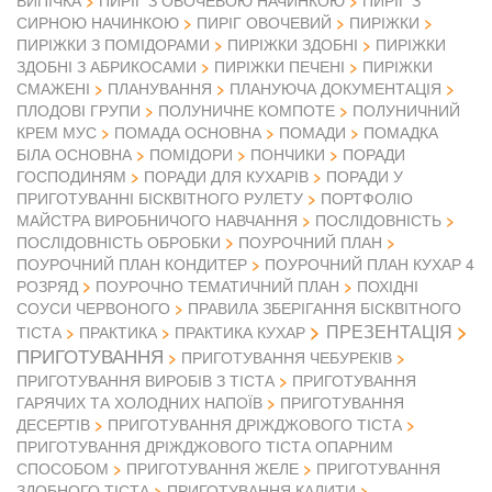
ВИПІЧКА
ПИРІГ З ОВОЧЕВОЮ НАЧИНКОЮ
ПИРІГ З
СИРНОЮ НАЧИНКОЮ
ПИРІГ ОВОЧЕВИЙ
ПИРІЖКИ
ПИРІЖКИ З ПОМІДОРАМИ
ПИРІЖКИ ЗДОБНІ
ПИРІЖКИ
ЗДОБНІ З АБРИКОСАМИ
ПИРІЖКИ ПЕЧЕНІ
ПИРІЖКИ
СМАЖЕНІ
ПЛАНУВАННЯ
ПЛАНУЮЧА ДОКУМЕНТАЦІЯ
ПЛОДОВІ ГРУПИ
ПОЛУНИЧНЕ КОМПОТЕ
ПОЛУНИЧНИЙ
КРЕМ МУС
ПОМАДА ОСНОВНА
ПОМАДИ
ПОМАДКА
БІЛА ОСНОВНА
ПОМІДОРИ
ПОНЧИКИ
ПОРАДИ
ГОСПОДИНЯМ
ПОРАДИ ДЛЯ КУХАРІВ
ПОРАДИ У
ПРИГОТУВАННІ БІСКВІТНОГО РУЛЕТУ
ПОРТФОЛІО
МАЙСТРА ВИРОБНИЧОГО НАВЧАННЯ
ПОСЛІДОВНІСТЬ
ПОСЛІДОВНІСТЬ ОБРОБКИ
ПОУРОЧНИЙ ПЛАН
ПОУРОЧНИЙ ПЛАН КОНДИТЕР
ПОУРОЧНИЙ ПЛАН КУХАР 4
РОЗРЯД
ПОУРОЧНО ТЕМАТИЧНИЙ ПЛАН
ПОХІДНІ
СОУСИ ЧЕРВОНОГО
ПРАВИЛА ЗБЕРІГАННЯ БІСКВІТНОГО
ПРЕЗЕНТАЦІЯ
ТІСТА
ПРАКТИКА
ПРАКТИКА КУХАР
ПРИГОТУВАННЯ
ПРИГОТУВАННЯ ЧЕБУРЕКІВ
ПРИГОТУВАННЯ ВИРОБІВ З ТІСТА
ПРИГОТУВАННЯ
ГАРЯЧИХ ТА ХОЛОДНИХ НАПОЇВ
ПРИГОТУВАННЯ
ДЕСЕРТІВ
ПРИГОТУВАННЯ ДРІЖДЖОВОГО ТІСТА
ПРИГОТУВАННЯ ДРІЖДЖОВОГО ТІСТА ОПАРНИМ
СПОСОБОМ
ПРИГОТУВАННЯ ЖЕЛЕ
ПРИГОТУВАННЯ
ЗДОБНОГО ТІСТА
ПРИГОТУВАННЯ КАЛИТИ