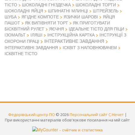
ТІСТО
ШОКОЛАДНІ ГНІЗДЕЧКА
ШОКОЛАДНІ ТОРТИ
ШОКОЛАДНІ ЯЙЦЯ
ШПИНАТНІ МЛИНЦІ
ШТРЕЙЗЕЛЬ
ШУБА
ЯГІДНЕ КОМПОТЕ
ЯЗИЧКИ ШАРОВІ
ЯЙЦЯ
ПАШОТ
ЯК ВИПІВНЯТИ ТОРТ
ЯК ПРИГОТУВАТИ
БІСКВІТНИЙ РУЛЕТ
ЯЄЧНЯ
ІДЕАЛЬНЕ ТІСТО ДЛЯ ПІЦИ
ІЗОМАЛЬТ
ІЛЯШІ
ІНСТРУКЦІЙНА КАРТКА
ІНСТРУКЦІЇ З
ІНТЕРАКТИВНЕ ЗАВДАННЯ
ОХОРОНИ ПРАЦІ
ІНТЕРАКТИВНІ ЗАВДАННЯ
ІСКВІТ З НАПОВНЮВАЧЕМ
ІСКВІТНЕ ТІСТО
Федорівський центр ПО
© 2026
Персональний сайт С.Нечет
|
При використанні матеріалів обов'язкове посилання на мій сайт