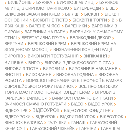
БУЛЬЙОНІВ
БУРЯКА
БУРЯКОВІ МЛИНЦІ
БУРЯКОВІ
МЛИНЦІ З СИРНОЮ НАЧИНКОЮ
БУТЕРБРОДИ
БІЗЕ
БІЛКОВИЙ ЗАВАРНИЙ КРЕМ
БІЛЯШІ
БІСКВІТ
БІСКВІТ
ОСНОВНИЙ
БІСКВІТНЕ ТІСТО
БІСКВІТНІ ТОРТИ
В
В
ЯЗКІ КАШІ
ВАРЕНЕ М ЯСО
ВАРЕНИКИ
ВАРЕНИКИ З
СИРОМ
ВАРЕНИКИ НА ПАРУ
ВАРЕНИКИ У СУЧАСНОМУ
СТИЛІ
ВЕГЕТАТИВНА ГРУПА
ВЕЛИКОДНІЙ ДЕКОР
ВЕРГУНИ
ВЕРШКОВИЙ КРЕМ
ВЕРШКОВИЙ КРЕМ НА
ЗГУЩЕНОМУ МОЛОЦІ
ВИЗНАЧЕННЯ КОНЦЕНТРАЦІЇ
СИРОПІВ
ВИКОНАТИ ТЕСТУВАННЯ
ВИПІКАННЯ
ВИПІЧКА
ВИРО
ВИРОБИ З ДРІЖДЖОВОГО ТІСТА
ВИРОБИ З ТІСТА
ВИРОБИ И
ВИРОБНИЧЕ НАВЧАННЯ
ВИСТУП
ВИХОВАННЯ
ВИХОВНА ГОДИНА
ВИХОВНА
РОБОТА
ВОРКШОП ЕКОНАВИЧКИ В ПРОФЕСІЇ В РАМКАХ
ЄВРОПЕЙСЬКОГО РОКУ НАВИЧОК
ВСЕ ПРО ОБТЯЖКУ
ТОРТА МАСТИКОЮ ПОРАДИ КОНДИТЕРАМ
ВТРОБИ З
ГАРБУЗА
ВЧИМОСЯ
ВЧИМОСЯ СМАЧНО ВИПІКАТИ
ВІДЕО
ВЧИМОСЯ СМАЧНО ГОТУВАТИ
ВІДЕО УРОК
ВІДЕОУРОК
ВІДЕОУПРК
ВІДЕОУРОК КОНДИТЕР
ВІДЕОУРОКИ
ВІДЕУРОК
ВІДКРИТИЙ УРОК
ВІЛЕОУРОК
ВІНОЧОК БУЛОЧКА
ГАЛУШКИ
ГАНАШ
ГАРБУЗОВИЙ
КРЕМ СУП
ГАРБУЗОВИЙ ЧІЗКЕЙК
ГАРНІРИ
ГАРЯЧІ М