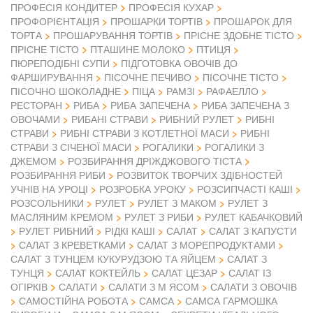
ПРОФЕСІЯ КОНДИТЕР
ПРОФЕСІЯ КУХАР
ПРОФОРІЄНТАЦІЯ
ПРОШАРКИ ТОРТІВ
ПРОШАРОК ДЛЯ
ТОРТА
ПРОШАРУВАННЯ ТОРТІВ
ПРІСНЕ ЗДОБНЕ ТІСТО
ПРІСНЕ ТІСТО
ПТАШИНЕ МОЛОКО
ПТИЦЯ
ПЮРЕПОДІБНІ СУПИ
ПІДГОТОВКА ОВОЧІВ ДО
ФАРШИРУВАННЯ
ПІСОЧНЕ ПЕЧИВО
ПІСОЧНЕ ТІСТО
ПІСОЧНО ШОКОЛАДНЕ
ПІЦА
РАМЗІ
РАФАЕЛЛО
РЕСТОРАН
РИБА
РИБА ЗАПЕЧЕНА
РИБА ЗАПЕЧЕНА З
ОВОЧАМИ
РИБАНІ СТРАВИ
РИБНИЙ РУЛЕТ
РИБНІ
СТРАВИ
РИБНІ СТРАВИ З КОТЛЕТНОЇ МАСИ
РИБНІ
СТРАВИ З СІЧЕНОЇ МАСИ
РОГАЛИКИ
РОГАЛИКИ З
ДЖЕМОМ
РОЗБИРАННЯ ДРІЖДЖОВОГО ТІСТА
РОЗБИРАННЯ РИБИ
РОЗВИТОК ТВОРЧИХ ЗДІБНОСТЕЙ
УЧНІВ НА УРОЦІ
РОЗРОБКА УРОКУ
РОЗСИПЧАСТІ КАШІ
РОЗСОЛЬНИКИ
РУЛЕТ
РУЛЕТ З МАКОМ
РУЛЕТ З
МАСЛЯНИМ КРЕМОМ
РУЛЕТ З РИБИ
РУЛЕТ КАБАЧКОВИЙ
РУЛЕТ РИБНИЙ
РІДКІ КАШІ
САЛАТ
САЛАТ З КАПУСТИ
САЛАТ З КРЕВЕТКАМИ
САЛАТ З МОРЕПРОДУКТАМИ
САЛАТ З ТУНЦЕМ КУКУРУДЗОЮ ТА ЯЙЦЕМ
САЛАТ З
ТУНЦЯ
САЛАТ КОКТЕЙЛЬ
САЛАТ ЦЕЗАР
САЛАТ ІЗ
ОГІРКІВ
САЛАТИ
САЛАТИ З М ЯСОМ
САЛАТИ З ОВОЧІВ
САМОСТІЙНА РОБОТА
САМСА
САМСА ГАРМОШКА