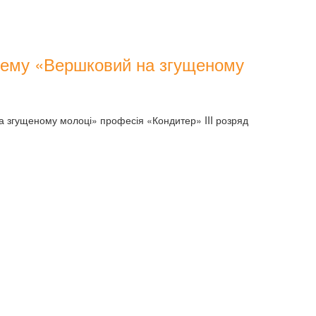
крему «Вершковий на згущеному
а згущеному молоці» професія «Кондитер» III розряд