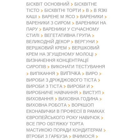
БІСКВІТ ОСНОВНИЙ
БІСКВІТНЕ
ТІСТО
БІСКВІТНІ ТОРТИ
В
В ЯЗКІ
КАШІ
ВАРЕНЕ М ЯСО
ВАРЕНИКИ
ВАРЕНИКИ З СИРОМ
ВАРЕНИКИ НА
ПАРУ
ВАРЕНИКИ У СУЧАСНОМУ
СТИЛІ
ВЕГЕТАТИВНА ГРУПА
ВЕЛИКОДНІЙ ДЕКОР
ВЕРГУНИ
ВЕРШКОВИЙ КРЕМ
ВЕРШКОВИЙ
КРЕМ НА ЗГУЩЕНОМУ МОЛОЦІ
ВИЗНАЧЕННЯ КОНЦЕНТРАЦІЇ
СИРОПІВ
ВИКОНАТИ ТЕСТУВАННЯ
ВИПІЧКА
ВИПІКАННЯ
ВИРО
ВИРОБИ З ДРІЖДЖОВОГО ТІСТА
ВИРОБИ З ТІСТА
ВИРОБИ И
ВИРОБНИЧЕ НАВЧАННЯ
ВИСТУП
ВИХОВАННЯ
ВИХОВНА ГОДИНА
ВИХОВНА РОБОТА
ВОРКШОП
ЕКОНАВИЧКИ В ПРОФЕСІЇ В РАМКАХ
ЄВРОПЕЙСЬКОГО РОКУ НАВИЧОК
ВСЕ ПРО ОБТЯЖКУ ТОРТА
МАСТИКОЮ ПОРАДИ КОНДИТЕРАМ
ВТРОБИ З ГАРБУЗА
ВЧИМОСЯ