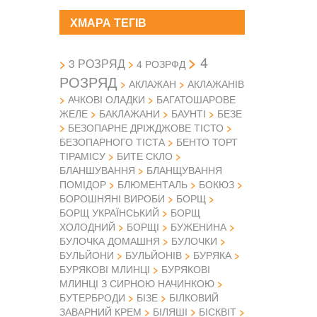
ХМАРА ТЕГІВ
4
3 РОЗРЯД
4 РОЗРФД
РОЗРЯД
АКЛАЖАН
АКЛАЖАНІВ
АЧКОВІ ОЛАДКИ
БАГАТОШАРОВЕ
ЖЕЛЕ
БАКЛАЖАНИ
БАУНТІ
БЕЗЕ
БЕЗОПАРНЕ ДРІЖДЖОВЕ ТІСТО
БЕЗОПАРНОГО ТІСТА
БЕНТО ТОРТ
ТІРАМІСУ
БИТЕ СКЛО
БЛАНШУВАННЯ
БЛАНЩУВАННЯ
ПОМІДОР
БЛЮМЕНТАЛЬ
БОКЮЗ
БОРОШНЯНІ ВИРОБИ
БОРЩ
БОРЩ УКРАЇНСЬКИЙ
БОРЩ
ХОЛОДНИЙ
БОРЩІ
БУЖЕНИНА
БУЛОЧКА ДОМАШНЯ
БУЛОЧКИ
БУЛЬЙОНИ
БУЛЬЙОНІВ
БУРЯКА
БУРЯКОВІ МЛИНЦІ
БУРЯКОВІ
МЛИНЦІ З СИРНОЮ НАЧИНКОЮ
БУТЕРБРОДИ
БІЗЕ
БІЛКОВИЙ
ЗАВАРНИЙ КРЕМ
БІЛЯШІ
БІСКВІТ