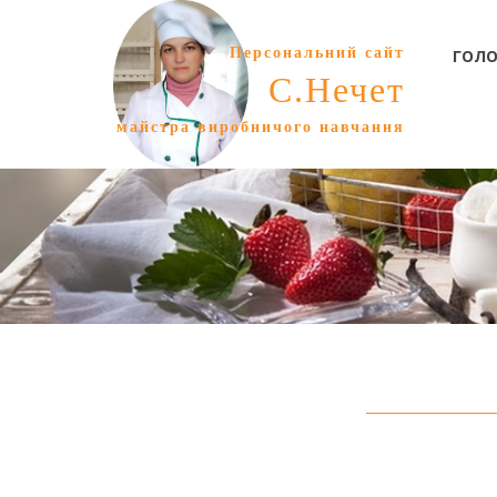
Персональний сайт
ГОЛО
С.Нечет
майстра виробничого навчання