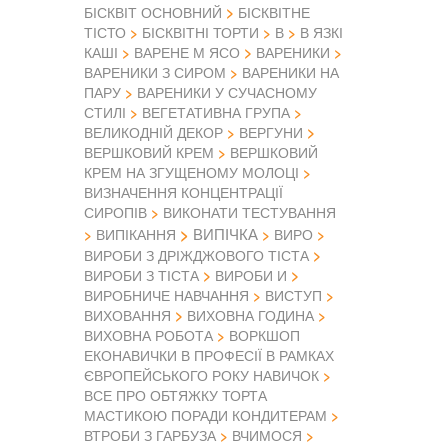
БІСКВІТ ОСНОВНИЙ
БІСКВІТНЕ
ТІСТО
БІСКВІТНІ ТОРТИ
В
В ЯЗКІ
КАШІ
ВАРЕНЕ М ЯСО
ВАРЕНИКИ
ВАРЕНИКИ З СИРОМ
ВАРЕНИКИ НА
ПАРУ
ВАРЕНИКИ У СУЧАСНОМУ
СТИЛІ
ВЕГЕТАТИВНА ГРУПА
ВЕЛИКОДНІЙ ДЕКОР
ВЕРГУНИ
ВЕРШКОВИЙ КРЕМ
ВЕРШКОВИЙ
КРЕМ НА ЗГУЩЕНОМУ МОЛОЦІ
ВИЗНАЧЕННЯ КОНЦЕНТРАЦІЇ
СИРОПІВ
ВИКОНАТИ ТЕСТУВАННЯ
ВИПІЧКА
ВИПІКАННЯ
ВИРО
ВИРОБИ З ДРІЖДЖОВОГО ТІСТА
ВИРОБИ З ТІСТА
ВИРОБИ И
ВИРОБНИЧЕ НАВЧАННЯ
ВИСТУП
ВИХОВАННЯ
ВИХОВНА ГОДИНА
ВИХОВНА РОБОТА
ВОРКШОП
ЕКОНАВИЧКИ В ПРОФЕСІЇ В РАМКАХ
ЄВРОПЕЙСЬКОГО РОКУ НАВИЧОК
ВСЕ ПРО ОБТЯЖКУ ТОРТА
МАСТИКОЮ ПОРАДИ КОНДИТЕРАМ
ВТРОБИ З ГАРБУЗА
ВЧИМОСЯ