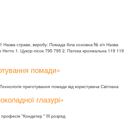
 Назва страви, виробу: Помада біла основна № з/п Назва
 Нетто 1. Цукор-пісок 795 795 2. Патока крохмальна 119 119
готування помади»
Технологія приготування помади від користувача Світлана
околадної глазурі»
професія "Кондитер " III розряд