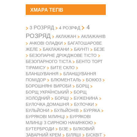
ХМАРА ТЕГІВ
4
3 РОЗРЯД
4 РОЗРФД
РОЗРЯД
АКЛАЖАН
АКЛАЖАНІВ
АЧКОВІ ОЛАДКИ
БАГАТОШАРОВЕ
ЖЕЛЕ
БАКЛАЖАНИ
БАУНТІ
БЕЗЕ
БЕЗОПАРНЕ ДРІЖДЖОВЕ ТІСТО
БЕЗОПАРНОГО ТІСТА
БЕНТО ТОРТ
ТІРАМІСУ
БИТЕ СКЛО
БЛАНШУВАННЯ
БЛАНЩУВАННЯ
ПОМІДОР
БЛЮМЕНТАЛЬ
БОКЮЗ
БОРОШНЯНІ ВИРОБИ
БОРЩ
БОРЩ УКРАЇНСЬКИЙ
БОРЩ
ХОЛОДНИЙ
БОРЩІ
БУЖЕНИНА
БУЛОЧКА ДОМАШНЯ
БУЛОЧКИ
БУЛЬЙОНИ
БУЛЬЙОНІВ
БУРЯКА
БУРЯКОВІ МЛИНЦІ
БУРЯКОВІ
МЛИНЦІ З СИРНОЮ НАЧИНКОЮ
БУТЕРБРОДИ
БІЗЕ
БІЛКОВИЙ
ЗАВАРНИЙ КРЕМ
БІЛЯШІ
БІСКВІТ