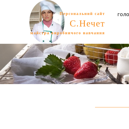
Персональний сайт
ГОЛО
С.Нечет
майстра виробничого навчання