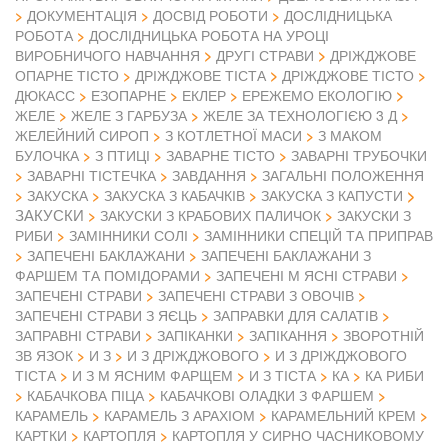
ДОКУМЕНТАЦІЯ
ДОСВІД РОБОТИ
ДОСЛІДНИЦЬКА
РОБОТА
ДОСЛІДНИЦЬКА РОБОТА НА УРОЦІ
ВИРОБНИЧОГО НАВЧАННЯ
ДРУГІ СТРАВИ
ДРІЖДЖОВЕ
ОПАРНЕ ТІСТО
ДРІЖДЖОВЕ ТІСТА
ДРІЖДЖОВЕ ТІСТО
ДЮКАСС
ЕЗОПАРНЕ
ЕКЛЕР
ЕРЕЖЕМО ЕКОЛОГІЮ
ЖЕЛЕ
ЖЕЛЕ З ГАРБУЗА
ЖЕЛЕ ЗА ТЕХНОЛОГІЄЮ 3 Д
ЖЕЛЕЙНИЙ СИРОП
З КОТЛЕТНОЇ МАСИ
З МАКОМ
БУЛОЧКА
З ПТИЦІ
ЗАВАРНЕ ТІСТО
ЗАВАРНІ ТРУБОЧКИ
ЗАВАРНІ ТІСТЕЧКА
ЗАВДАННЯ
ЗАГАЛЬНІ ПОЛОЖЕННЯ
ЗАКУСКА
ЗАКУСКА З КАБАЧКІВ
ЗАКУСКА З КАПУСТИ
ЗАКУСКИ
ЗАКУСКИ З КРАБОВИХ ПАЛИЧОК
ЗАКУСКИ З
РИБИ
ЗАМІННИКИ СОЛІ
ЗАМІННИКИ СПЕЦІЙ ТА ПРИПРАВ
ЗАПЕЧЕНІ БАКЛАЖАНИ
ЗАПЕЧЕНІ БАКЛАЖАНИ З
ФАРШЕМ ТА ПОМІДОРАМИ
ЗАПЕЧЕНІ М ЯСНІ СТРАВИ
ЗАПЕЧЕНІ СТРАВИ
ЗАПЕЧЕНІ СТРАВИ З ОВОЧІВ
ЗАПЕЧЕНІ СТРАВИ З ЯЄЦЬ
ЗАПРАВКИ ДЛЯ САЛАТІВ
ЗАПРАВНІ СТРАВИ
ЗАПІКАНКИ
ЗАПІКАННЯ
ЗВОРОТНІЙ
ЗВ ЯЗОК
И З
И З ДРІЖДЖОВОГО
И З ДРІЖДЖОВОГО
ТІСТА
И З М ЯСНИМ ФАРЩЕМ
И З ТІСТА
КА
КА РИБИ
КАБАЧКОВА ПІЦА
КАБАЧКОВІ ОЛАДКИ З ФАРШЕМ
КАРАМЕЛЬ
КАРАМЕЛЬ З АРАХІОМ
КАРАМЕЛЬНИЙ КРЕМ
КАРТКИ
КАРТОПЛЯ
КАРТОПЛЯ У СИРНО ЧАСНИКОВОМУ