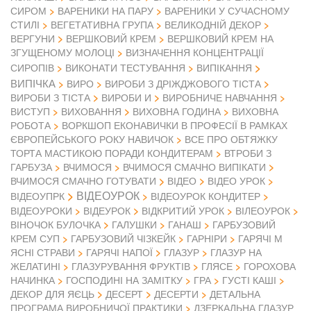
СИРОМ
ВАРЕНИКИ НА ПАРУ
ВАРЕНИКИ У СУЧАСНОМУ
СТИЛІ
ВЕГЕТАТИВНА ГРУПА
ВЕЛИКОДНІЙ ДЕКОР
ВЕРГУНИ
ВЕРШКОВИЙ КРЕМ
ВЕРШКОВИЙ КРЕМ НА
ЗГУЩЕНОМУ МОЛОЦІ
ВИЗНАЧЕННЯ КОНЦЕНТРАЦІЇ
СИРОПІВ
ВИКОНАТИ ТЕСТУВАННЯ
ВИПІКАННЯ
ВИПІЧКА
ВИРО
ВИРОБИ З ДРІЖДЖОВОГО ТІСТА
ВИРОБИ З ТІСТА
ВИРОБИ И
ВИРОБНИЧЕ НАВЧАННЯ
ВИСТУП
ВИХОВАННЯ
ВИХОВНА ГОДИНА
ВИХОВНА
РОБОТА
ВОРКШОП ЕКОНАВИЧКИ В ПРОФЕСІЇ В РАМКАХ
ЄВРОПЕЙСЬКОГО РОКУ НАВИЧОК
ВСЕ ПРО ОБТЯЖКУ
ТОРТА МАСТИКОЮ ПОРАДИ КОНДИТЕРАМ
ВТРОБИ З
ГАРБУЗА
ВЧИМОСЯ
ВЧИМОСЯ СМАЧНО ВИПІКАТИ
ВІДЕО
ВЧИМОСЯ СМАЧНО ГОТУВАТИ
ВІДЕО УРОК
ВІДЕОУРОК
ВІДЕОУПРК
ВІДЕОУРОК КОНДИТЕР
ВІДЕОУРОКИ
ВІДЕУРОК
ВІДКРИТИЙ УРОК
ВІЛЕОУРОК
ВІНОЧОК БУЛОЧКА
ГАЛУШКИ
ГАНАШ
ГАРБУЗОВИЙ
КРЕМ СУП
ГАРБУЗОВИЙ ЧІЗКЕЙК
ГАРНІРИ
ГАРЯЧІ М
ЯСНІ СТРАВИ
ГАРЯЧІ НАПОЇ
ГЛАЗУР
ГЛАЗУР НА
ЖЕЛАТИНІ
ГЛАЗУРУВАННЯ ФРУКТІВ
ГЛЯСЕ
ГОРОХОВА
НАЧИНКА
ГОСПОДИНІ НА ЗАМІТКУ
ГРА
ГУСТІ КАШІ
ДЕКОР ДЛЯ ЯЄЦЬ
ДЕСЕРТ
ДЕСЕРТИ
ДЕТАЛЬНА
ПРОГРАМА ВИРОБНИЧОЇ ПРАКТИКИ
ДЗЕРКАЛЬНА ГЛАЗУР