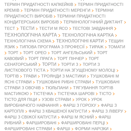
ТЕРМІН ПРИДАТНОСТІ КАПКЕЙКІВ
ТЕРМІН ПРИДАТНОСТІ
КРЕМІВ
ТЕРМІН ПРИДАТНОСТІ МЕРЕНГИ
ТЕРМІНИ
ПРИДАТНОСТІ ВИРОБІВ
ТЕРМІНИ ПРИДАТНОСТІ
КОНДИТЕРСЬКИХ ВИРОБІВ
ТЕРМІНОЛОГІЧНИЙ ДИКТАНТ
ТЕСТИ
ТЕСТ
ТЕСТИ М ЯСО
ТЕСТОВІ ЗАВДАННЯ
ТЕХНОЛОГІЧНА КАРТА
ТЕХНОЛОГІЧНА КАРТКА
ТЕХНОЛОГІЧНІ КАРТИ
ТЕХНОЛОГІЧНА СХЕМА
ТЕЩИН
ЯЗИК
ТИПОВА ПРОГРАМА З ПРОФЕСІЇ
ТИРАЖ
ТОМАТИ
ТОРТ
ТОРТ ОРЕО
ТОРТ АНГЕЛЬСЬКИЙ
ТОРТ
КАВОВИЙ
ТОРТ ПРАГА
ТОРТ ПІНЧЕР
ТОРТ
ТОРТИ
СЕНАТОРСЬКИЙ
ТОРТИ З
ТОРТИ З
ЛИСТКОВОГО ТІСТА
ТОРТИ НА ЗГУЩЕНОМУ МОЛОЦІ
ТОРТІВ
ТРАВИ
ТРОЯНДИ З МАСТИКИ
ТУШКОВАНІ М
ЯСНІ СТРАВИ
ТУШКОВАНІ РИБНІ СТРАВИ
ТУШКОВАНІ
СТРАВИ З ОВОЧІВ
ТЮЛЬПАНИ
ТЯГУВАННЯ ТОРТІВ
МАСТИКОЮ
ТІСТЕЧКА
ТІСТЕЧКА ШАРОВІ
ТІСТО
ТІСТО ДЛЯ ПІЦИ
УЗОВІ СТРАВИ
УРОК
УРОК
ВИРОБНИЧОГО НАВЧАННЯ
ФАРШ З ГОРОХУ
ФАРШ З
КАРТОПЛІ
ФАРШ З КВАШЕНОЇ КАПУСТИ
ФАРШ З ЛІВЕРУ
ФАРШ З СВІЖОЇ КАПУСТИ
ФАРШ М ЯСНИЙ
ФАРШ
РИБНИЙ
ФАРШИРОВАНІ
ФАРШИРОВАНІ ПЕРЦІ
ФАРШИРОВАНІ СТРАВИ
ФАРШІ
ФОРМИ НАРІЗКИ