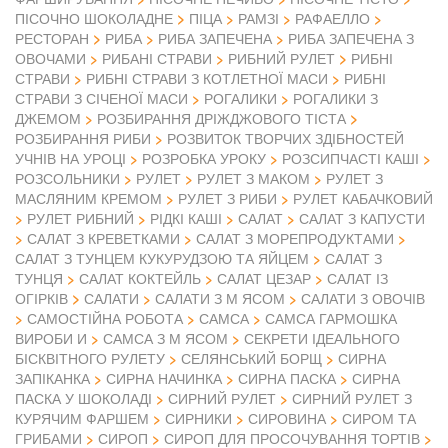
ПІСОЧНО ШОКОЛАДНЕ
ПІЦА
РАМЗІ
РАФАЕЛЛО
РЕСТОРАН
РИБА
РИБА ЗАПЕЧЕНА
РИБА ЗАПЕЧЕНА З
ОВОЧАМИ
РИБАНІ СТРАВИ
РИБНИЙ РУЛЕТ
РИБНІ
СТРАВИ
РИБНІ СТРАВИ З КОТЛЕТНОЇ МАСИ
РИБНІ
СТРАВИ З СІЧЕНОЇ МАСИ
РОГАЛИКИ
РОГАЛИКИ З
ДЖЕМОМ
РОЗБИРАННЯ ДРІЖДЖОВОГО ТІСТА
РОЗБИРАННЯ РИБИ
РОЗВИТОК ТВОРЧИХ ЗДІБНОСТЕЙ
УЧНІВ НА УРОЦІ
РОЗРОБКА УРОКУ
РОЗСИПЧАСТІ КАШІ
РОЗСОЛЬНИКИ
РУЛЕТ
РУЛЕТ З МАКОМ
РУЛЕТ З
МАСЛЯНИМ КРЕМОМ
РУЛЕТ З РИБИ
РУЛЕТ КАБАЧКОВИЙ
РУЛЕТ РИБНИЙ
РІДКІ КАШІ
САЛАТ
САЛАТ З КАПУСТИ
САЛАТ З КРЕВЕТКАМИ
САЛАТ З МОРЕПРОДУКТАМИ
САЛАТ З ТУНЦЕМ КУКУРУДЗОЮ ТА ЯЙЦЕМ
САЛАТ З
ТУНЦЯ
САЛАТ КОКТЕЙЛЬ
САЛАТ ЦЕЗАР
САЛАТ ІЗ
ОГІРКІВ
САЛАТИ
САЛАТИ З М ЯСОМ
САЛАТИ З ОВОЧІВ
САМОСТІЙНА РОБОТА
САМСА
САМСА ГАРМОШКА
ВИРОБИ И
САМСА З М ЯСОМ
СЕКРЕТИ ІДЕАЛЬНОГО
БІСКВІТНОГО РУЛЕТУ
СЕЛЯНСЬКИЙ БОРЩ
СИРНА
ЗАПІКАНКА
СИРНА НАЧИНКА
СИРНА ПАСКА
СИРНА
ПАСКА У ШОКОЛАДІ
СИРНИЙ РУЛЕТ
СИРНИЙ РУЛЕТ З
КУРЯЧИМ ФАРШЕМ
СИРНИКИ
СИРОВИНА
СИРОМ ТА
ГРИБАМИ
СИРОП
СИРОП ДЛЯ ПРОСОЧУВАННЯ ТОРТІВ