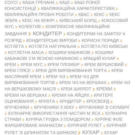
СОУСІ
КАША ГРЕЧАНА
КАШІ
КАШІ РІЗНОЇ
КОНСИСТЕНЦІЇ
КВАЛІФІКАЦІЙНА ХАРАКТЕРИСТИКА
КВАЛІФІКАЦІЙНІ ПРОБНІ РОБОТИ
КВАС
КЕКС
КЕКС
ЗЕБРА
КЕКС НА КЕФІРІ
КИЇВСЬКИЙ БОРЩ
КОКОСОВИЙ
МУС
КОЛЕКТИВ
КОМПЛЕКСНЕ КВАЛІФІКАЦІЙНЕ
КОНДИТЕР
ЗАВДАННЯ
КОНДИТЕРАМ НА ЗАМІТКУ 4
РОЗРЯД
КОНДИТЕРСЬКІ ВИРОБИ
КОРИСНІ ПОРАДИ
КОТЛЕТА
КОТЛЕТА НАТУРАЛЬНА
КОТЛЕТА ПО КИЇВСЬКІ
КОТЛЕТНА МАСА
КОШИКИ КАБАЧКОВІ
КОШИКИ
КАБАЧКОВІ З М ЯСНОЮ НАЧИНКОЮ
КРАЩИЙ КУХАР
КРЕМ
КРЕМ МУС
КРЕМ ПЛОМБІР
КРЕМ ВЕРШКОВИЙ
КРЕМ ГЛЯСЕ
КРЕМ ДЛЯ ВИРІВНЮВАННЯ ТОРТА
КРЕМ
МАСЛЯНИЙ КРЕМ
КРЕМ ЧІЗ
КРЕМ ЧІЗ ДЛЯ
ВИРІВНЮВАННЯ ТОРТІВ
КРЕМ ЧІЗ НА ВЕРШКАХ
КРЕМ ЧІЗ
КРЕМИ
НА ВЕРШКОВОМУ МАСЛІ
КРЕМ ШАРЛОТ
КРЕМИ НА ВЕРШКАХ
КРЕМИ НА ЯЙЦЯХ
КРИТЕРІЇ
ОЦІНЮВАННЯ
КРИХТА
КРНДИТЕР
КРОСВОРД
КРУЧЕНИКИ
КРУЧЕНИКИ З ХЕКУ
КРУЧЕНИКИ ЗІ СКУМБРІЇ
КУЛІНАРНЕ ВИКОРИСТАННЯ ЧАСТИН М ЯСА
КУЛІНАРНІ
СТРАВИ
КУРЯЧА ГРУДКА З ПОМІДОРОМ
КУРЯЧЕ ФІЛЕ
ФАРШИРОВАНЕ АНАНАСОМ
КУРЯЧИЙ РУЛЕТ
КУРЯЧИЙ
КУХАР
РУЛЕТ ЗІ ШПИНАТОМ ТА ШИНКОЮ
КУХАР