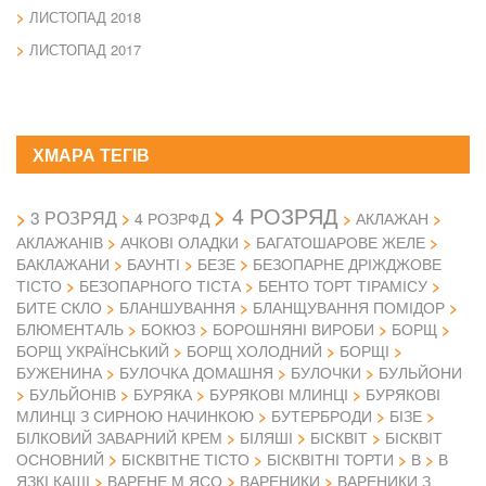
ЛИСТОПАД 2018
ЛИСТОПАД 2017
ХМАРА ТЕГІВ
4 РОЗРЯД
3 РОЗРЯД
4 РОЗРФД
АКЛАЖАН
АКЛАЖАНІВ
АЧКОВІ ОЛАДКИ
БАГАТОШАРОВЕ ЖЕЛЕ
БАКЛАЖАНИ
БАУНТІ
БЕЗЕ
БЕЗОПАРНЕ ДРІЖДЖОВЕ
ТІСТО
БЕЗОПАРНОГО ТІСТА
БЕНТО ТОРТ ТІРАМІСУ
БИТЕ СКЛО
БЛАНШУВАННЯ
БЛАНЩУВАННЯ ПОМІДОР
БЛЮМЕНТАЛЬ
БОКЮЗ
БОРОШНЯНІ ВИРОБИ
БОРЩ
БОРЩ УКРАЇНСЬКИЙ
БОРЩ ХОЛОДНИЙ
БОРЩІ
БУЖЕНИНА
БУЛОЧКА ДОМАШНЯ
БУЛОЧКИ
БУЛЬЙОНИ
БУЛЬЙОНІВ
БУРЯКА
БУРЯКОВІ МЛИНЦІ
БУРЯКОВІ
МЛИНЦІ З СИРНОЮ НАЧИНКОЮ
БУТЕРБРОДИ
БІЗЕ
БІЛКОВИЙ ЗАВАРНИЙ КРЕМ
БІЛЯШІ
БІСКВІТ
БІСКВІТ
ОСНОВНИЙ
БІСКВІТНЕ ТІСТО
БІСКВІТНІ ТОРТИ
В
В
ЯЗКІ КАШІ
ВАРЕНЕ М ЯСО
ВАРЕНИКИ
ВАРЕНИКИ З