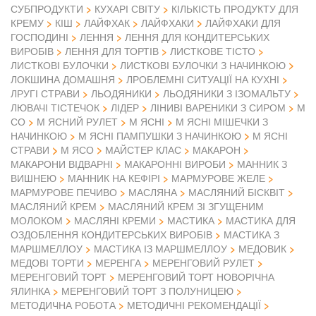
СУБПРОДУКТИ
КУХАРІ СВІТУ
КІЛЬКІСТЬ ПРОДУКТУ ДЛЯ
КРЕМУ
КІШ
ЛАЙФХАК
ЛАЙФХАКИ
ЛАЙФХАКИ ДЛЯ
ГОСПОДИНІ
ЛЕННЯ
ЛЕННЯ ДЛЯ КОНДИТЕРСЬКИХ
ВИРОБІВ
ЛЕННЯ ДЛЯ ТОРТІВ
ЛИСТКОВЕ ТІСТО
ЛИСТКОВІ БУЛОЧКИ
ЛИСТКОВІ БУЛОЧКИ З НАЧИНКОЮ
ЛОКШИНА ДОМАШНЯ
ЛРОБЛЕМНІ СИТУАЦІЇ НА КУХНІ
ЛРУГІ СТРАВИ
ЛЬОДЯНИКИ
ЛЬОДЯНИКИ З ІЗОМАЛЬТУ
ЛЮВАЧІ ТІСТЕЧОК
ЛІДЕР
ЛІНИВІ ВАРЕНИКИ З СИРОМ
М
СО
М ЯСНИЙ РУЛЕТ
М ЯСНІ
М ЯСНІ МІШЕЧКИ З
НАЧИНКОЮ
М ЯСНІ ПАМПУШКИ З НАЧИНКОЮ
М ЯСНІ
М ЯСО
СТРАВИ
МАЙСТЕР КЛАС
МАКАРОН
МАКАРОНИ ВІДВАРНІ
МАКАРОННІ ВИРОБИ
МАННИК З
ВИШНЕЮ
МАННИК НА КЕФІРІ
МАРМУРОВЕ ЖЕЛЕ
МАРМУРОВЕ ПЕЧИВО
МАСЛЯНА
МАСЛЯНИЙ БІСКВІТ
МАСЛЯНИЙ КРЕМ
МАСЛЯНИЙ КРЕМ ЗІ ЗГУЩЕНИМ
МОЛОКОМ
МАСЛЯНІ КРЕМИ
МАСТИКА
МАСТИКА ДЛЯ
ОЗДОБЛЕННЯ КОНДИТЕРСЬКИХ ВИРОБІВ
МАСТИКА З
МАРШМЕЛЛОУ
МАСТИКА ІЗ МАРШМЕЛЛОУ
МЕДОВИК
МЕДОВІ ТОРТИ
МЕРЕНГА
МЕРЕНГОВИЙ РУЛЕТ
МЕРЕНГОВИЙ ТОРТ
МЕРЕНГОВИЙ ТОРТ НОВОРІЧНА
ЯЛИНКА
МЕРЕНГОВИЙ ТОРТ З ПОЛУНИЦЕЮ
МЕТОДИЧНА РОБОТА
МЕТОДИЧНІ РЕКОМЕНДАЦІЇ