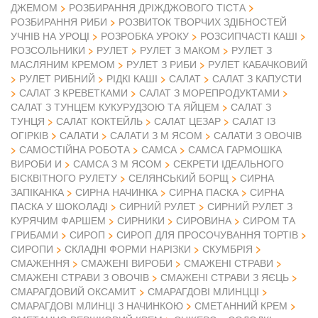
ДЖЕМОМ
РОЗБИРАННЯ ДРІЖДЖОВОГО ТІСТА
РОЗБИРАННЯ РИБИ
РОЗВИТОК ТВОРЧИХ ЗДІБНОСТЕЙ
УЧНІВ НА УРОЦІ
РОЗРОБКА УРОКУ
РОЗСИПЧАСТІ КАШІ
РОЗСОЛЬНИКИ
РУЛЕТ
РУЛЕТ З МАКОМ
РУЛЕТ З
МАСЛЯНИМ КРЕМОМ
РУЛЕТ З РИБИ
РУЛЕТ КАБАЧКОВИЙ
РУЛЕТ РИБНИЙ
РІДКІ КАШІ
САЛАТ
САЛАТ З КАПУСТИ
САЛАТ З КРЕВЕТКАМИ
САЛАТ З МОРЕПРОДУКТАМИ
САЛАТ З ТУНЦЕМ КУКУРУДЗОЮ ТА ЯЙЦЕМ
САЛАТ З
ТУНЦЯ
САЛАТ КОКТЕЙЛЬ
САЛАТ ЦЕЗАР
САЛАТ ІЗ
ОГІРКІВ
САЛАТИ
САЛАТИ З М ЯСОМ
САЛАТИ З ОВОЧІВ
САМОСТІЙНА РОБОТА
САМСА
САМСА ГАРМОШКА
ВИРОБИ И
САМСА З М ЯСОМ
СЕКРЕТИ ІДЕАЛЬНОГО
БІСКВІТНОГО РУЛЕТУ
СЕЛЯНСЬКИЙ БОРЩ
СИРНА
ЗАПІКАНКА
СИРНА НАЧИНКА
СИРНА ПАСКА
СИРНА
ПАСКА У ШОКОЛАДІ
СИРНИЙ РУЛЕТ
СИРНИЙ РУЛЕТ З
КУРЯЧИМ ФАРШЕМ
СИРНИКИ
СИРОВИНА
СИРОМ ТА
ГРИБАМИ
СИРОП
СИРОП ДЛЯ ПРОСОЧУВАННЯ ТОРТІВ
СИРОПИ
СКЛАДНІ ФОРМИ НАРІЗКИ
СКУМБРІЯ
СМАЖЕННЯ
СМАЖЕНІ ВИРОБИ
СМАЖЕНІ СТРАВИ
СМАЖЕНІ СТРАВИ З ОВОЧІВ
СМАЖЕНІ СТРАВИ З ЯЄЦЬ
СМАРАГДОВИЙ ОКСАМИТ
СМАРАГДОВІ МЛИНЦЦІ
СМАРАГДОВІ МЛИНЦІ З НАЧИНКОЮ
СМЕТАННИЙ КРЕМ