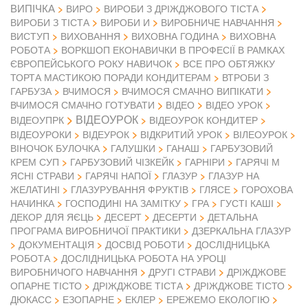
ВИПІЧКА
ВИРО
ВИРОБИ З ДРІЖДЖОВОГО ТІСТА
ВИРОБИ З ТІСТА
ВИРОБИ И
ВИРОБНИЧЕ НАВЧАННЯ
ВИСТУП
ВИХОВАННЯ
ВИХОВНА ГОДИНА
ВИХОВНА
РОБОТА
ВОРКШОП ЕКОНАВИЧКИ В ПРОФЕСІЇ В РАМКАХ
ЄВРОПЕЙСЬКОГО РОКУ НАВИЧОК
ВСЕ ПРО ОБТЯЖКУ
ТОРТА МАСТИКОЮ ПОРАДИ КОНДИТЕРАМ
ВТРОБИ З
ГАРБУЗА
ВЧИМОСЯ
ВЧИМОСЯ СМАЧНО ВИПІКАТИ
ВІДЕО
ВЧИМОСЯ СМАЧНО ГОТУВАТИ
ВІДЕО УРОК
ВІДЕОУРОК
ВІДЕОУПРК
ВІДЕОУРОК КОНДИТЕР
ВІДЕОУРОКИ
ВІДЕУРОК
ВІДКРИТИЙ УРОК
ВІЛЕОУРОК
ВІНОЧОК БУЛОЧКА
ГАЛУШКИ
ГАНАШ
ГАРБУЗОВИЙ
КРЕМ СУП
ГАРБУЗОВИЙ ЧІЗКЕЙК
ГАРНІРИ
ГАРЯЧІ М
ЯСНІ СТРАВИ
ГАРЯЧІ НАПОЇ
ГЛАЗУР
ГЛАЗУР НА
ЖЕЛАТИНІ
ГЛАЗУРУВАННЯ ФРУКТІВ
ГЛЯСЕ
ГОРОХОВА
НАЧИНКА
ГОСПОДИНІ НА ЗАМІТКУ
ГРА
ГУСТІ КАШІ
ДЕКОР ДЛЯ ЯЄЦЬ
ДЕСЕРТ
ДЕСЕРТИ
ДЕТАЛЬНА
ПРОГРАМА ВИРОБНИЧОЇ ПРАКТИКИ
ДЗЕРКАЛЬНА ГЛАЗУР
ДОКУМЕНТАЦІЯ
ДОСВІД РОБОТИ
ДОСЛІДНИЦЬКА
РОБОТА
ДОСЛІДНИЦЬКА РОБОТА НА УРОЦІ
ВИРОБНИЧОГО НАВЧАННЯ
ДРУГІ СТРАВИ
ДРІЖДЖОВЕ
ОПАРНЕ ТІСТО
ДРІЖДЖОВЕ ТІСТА
ДРІЖДЖОВЕ ТІСТО
ДЮКАСС
ЕЗОПАРНЕ
ЕКЛЕР
ЕРЕЖЕМО ЕКОЛОГІЮ