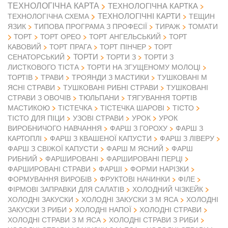
ТЕХНОЛОГІЧНА КАРТА
ТЕХНОЛОГІЧНА КАРТКА
ТЕХНОЛОГІЧНІ КАРТИ
ТЕХНОЛОГІЧНА СХЕМА
ТЕЩИН
ЯЗИК
ТИПОВА ПРОГРАМА З ПРОФЕСІЇ
ТИРАЖ
ТОМАТИ
ТОРТ
ТОРТ ОРЕО
ТОРТ АНГЕЛЬСЬКИЙ
ТОРТ
КАВОВИЙ
ТОРТ ПРАГА
ТОРТ ПІНЧЕР
ТОРТ
ТОРТИ
СЕНАТОРСЬКИЙ
ТОРТИ З
ТОРТИ З
ЛИСТКОВОГО ТІСТА
ТОРТИ НА ЗГУЩЕНОМУ МОЛОЦІ
ТОРТІВ
ТРАВИ
ТРОЯНДИ З МАСТИКИ
ТУШКОВАНІ М
ЯСНІ СТРАВИ
ТУШКОВАНІ РИБНІ СТРАВИ
ТУШКОВАНІ
СТРАВИ З ОВОЧІВ
ТЮЛЬПАНИ
ТЯГУВАННЯ ТОРТІВ
МАСТИКОЮ
ТІСТЕЧКА
ТІСТЕЧКА ШАРОВІ
ТІСТО
ТІСТО ДЛЯ ПІЦИ
УЗОВІ СТРАВИ
УРОК
УРОК
ВИРОБНИЧОГО НАВЧАННЯ
ФАРШ З ГОРОХУ
ФАРШ З
КАРТОПЛІ
ФАРШ З КВАШЕНОЇ КАПУСТИ
ФАРШ З ЛІВЕРУ
ФАРШ З СВІЖОЇ КАПУСТИ
ФАРШ М ЯСНИЙ
ФАРШ
РИБНИЙ
ФАРШИРОВАНІ
ФАРШИРОВАНІ ПЕРЦІ
ФАРШИРОВАНІ СТРАВИ
ФАРШІ
ФОРМИ НАРІЗКИ
ФОРМУВАННЯ ВИРОБІВ
ФРУКТОВІ НАЧИНКИ
ФІЛЕ
ФІРМОВІ ЗАПРАВКИ ДЛЯ САЛАТІВ
ХОЛОДНИЙ ЧІЗКЕЙК
ХОЛОДНІ ЗАКУСКИ
ХОЛОДНІ ЗАКУСКИ З М ЯСА
ХОЛОДНІ
ЗАКУСКИ З РИБИ
ХОЛОДНІ НАПОЇ
ХОЛОДНІ СТРАВИ
ХОЛОДНІ СТРАВИ З М ЯСА
ХОЛОДНІ СТРАВИ З РИБИ