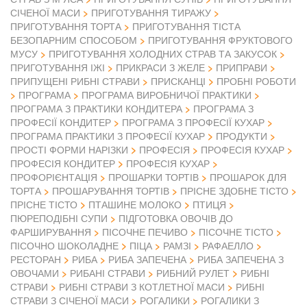
СІЧЕНОЇ МАСИ
ПРИГОТУВАННЯ ТИРАЖУ
ПРИГОТУВАННЯ ТОРТА
ПРИГОТУВАННЯ ТІСТА
БЕЗОПАРНИМ СПОСОБОМ
ПРИГОТУВАННЯ ФРУКТОВОГО
МУСУ
ПРИГОТУВАННЯ ХОЛОДНИХ СТРАВ ТА ЗАКУСОК
ПРИГОТУВАННЯ ІЖІ
ПРИКРАСИ З ЖЕЛЕ
ПРИПРАВИ
ПРИПУЩЕНІ РИБНІ СТРАВИ
ПРИСКАНЦІ
ПРОБНІ РОБОТИ
ПРОГРАМА
ПРОГРАМА ВИРОБНИЧОЇ ПРАКТИКИ
ПРОГРАМА З ПРАКТИКИ КОНДИТЕРА
ПРОГРАМА З
ПРОФЕСІЇ КОНДИТЕР
ПРОГРАМА З ПРОФЕСІЇ КУХАР
ПРОГРАМА ПРАКТИКИ З ПРОФЕСІЇ КУХАР
ПРОДУКТИ
ПРОСТІ ФОРМИ НАРІЗКИ
ПРОФЕСІЯ
ПРОФЕСІЯ КУХАР
ПРОФЕСІЯ КОНДИТЕР
ПРОФЕСІЯ КУХАР
ПРОФОРІЄНТАЦІЯ
ПРОШАРКИ ТОРТІВ
ПРОШАРОК ДЛЯ
ТОРТА
ПРОШАРУВАННЯ ТОРТІВ
ПРІСНЕ ЗДОБНЕ ТІСТО
ПРІСНЕ ТІСТО
ПТАШИНЕ МОЛОКО
ПТИЦЯ
ПЮРЕПОДІБНІ СУПИ
ПІДГОТОВКА ОВОЧІВ ДО
ФАРШИРУВАННЯ
ПІСОЧНЕ ПЕЧИВО
ПІСОЧНЕ ТІСТО
ПІСОЧНО ШОКОЛАДНЕ
ПІЦА
РАМЗІ
РАФАЕЛЛО
РЕСТОРАН
РИБА
РИБА ЗАПЕЧЕНА
РИБА ЗАПЕЧЕНА З
ОВОЧАМИ
РИБАНІ СТРАВИ
РИБНИЙ РУЛЕТ
РИБНІ
СТРАВИ
РИБНІ СТРАВИ З КОТЛЕТНОЇ МАСИ
РИБНІ
СТРАВИ З СІЧЕНОЇ МАСИ
РОГАЛИКИ
РОГАЛИКИ З