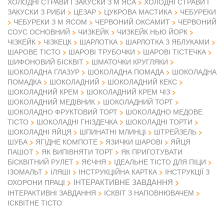
ХОЛОДНІ СТРАВИ І ЗАКУСКИ З М ЯСА
ХОЛОДНІ СТРАВИ І
ЗАКУСКИ З РИБИ
ЦЕЗАР
ЦУКРОВА МАСТИКА
ЧЕБУРЕКИ
ЧЕБУРЕКИ З М ЯСОМ
ЧЕРВОНИЙ ОКСАМИТ
ЧЕРВОНИЙ
СОУС ОСНОВНИЙ
ЧИЗКЕЙК
ЧИЗКЕЙК НЬЮ ЙОРК
ЧІЗКЕЙК
ЧІЗКЕЦК
ШАРЛОТКА
ШАРЛОТКА З ЯБЛУКАМИ
ШАРОВЕ ТІСТО
ШАРОВІ ТРУБОЧКИ
ШАРОВІ ТІСТЕЧКА
ШИФОНОВИЙ БІСКВІТ
ШМАТОЧКИ КРУГЛЯКИ
ШОКОЛАДНА ГЛАЗУР
ШОКОЛАДНА ПОМАДА
ШОКОЛАДНА
ПОМАДКА
ШОКОЛАДНИЙ
ШОКОЛАДНИЙ КЕКС
ШОКОЛАДНИЙ КРЕМ
ШОКОЛАДНИЙ КРЕМ ЧІЗ
ШОКОЛАДНИЙ МЕДІВНИК
ШОКОЛАДНИЙ ТОРТ
ШОКОЛАДНО ФРУКТОВИЙ ТОРТ
ШОКОЛАДНО МЕДОВЕ
ТІСТО
ШОКОЛАДНІ ГНІЗДЕЧКА
ШОКОЛАДНІ ТОРТИ
ШОКОЛАДНІ ЯЙЦЯ
ШПИНАТНІ МЛИНЦІ
ШТРЕЙЗЕЛЬ
ШУБА
ЯГІДНЕ КОМПОТЕ
ЯЗИЧКИ ШАРОВІ
ЯЙЦЯ
ПАШОТ
ЯК ВИПІВНЯТИ ТОРТ
ЯК ПРИГОТУВАТИ
БІСКВІТНИЙ РУЛЕТ
ЯЄЧНЯ
ІДЕАЛЬНЕ ТІСТО ДЛЯ ПІЦИ
ІЗОМАЛЬТ
ІЛЯШІ
ІНСТРУКЦІЙНА КАРТКА
ІНСТРУКЦІЇ З
ІНТЕРАКТИВНЕ ЗАВДАННЯ
ОХОРОНИ ПРАЦІ
ІНТЕРАКТИВНІ ЗАВДАННЯ
ІСКВІТ З НАПОВНЮВАЧЕМ
ІСКВІТНЕ ТІСТО