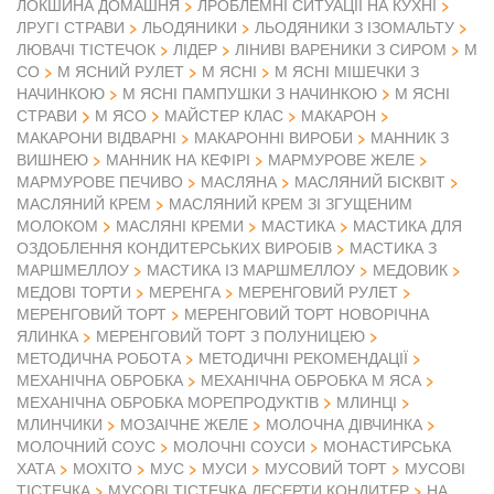
ЛОКШИНА ДОМАШНЯ
ЛРОБЛЕМНІ СИТУАЦІЇ НА КУХНІ
ЛРУГІ СТРАВИ
ЛЬОДЯНИКИ
ЛЬОДЯНИКИ З ІЗОМАЛЬТУ
ЛЮВАЧІ ТІСТЕЧОК
ЛІДЕР
ЛІНИВІ ВАРЕНИКИ З СИРОМ
М
СО
М ЯСНИЙ РУЛЕТ
М ЯСНІ
М ЯСНІ МІШЕЧКИ З
НАЧИНКОЮ
М ЯСНІ ПАМПУШКИ З НАЧИНКОЮ
М ЯСНІ
М ЯСО
СТРАВИ
МАЙСТЕР КЛАС
МАКАРОН
МАКАРОНИ ВІДВАРНІ
МАКАРОННІ ВИРОБИ
МАННИК З
ВИШНЕЮ
МАННИК НА КЕФІРІ
МАРМУРОВЕ ЖЕЛЕ
МАРМУРОВЕ ПЕЧИВО
МАСЛЯНА
МАСЛЯНИЙ БІСКВІТ
МАСЛЯНИЙ КРЕМ
МАСЛЯНИЙ КРЕМ ЗІ ЗГУЩЕНИМ
МОЛОКОМ
МАСЛЯНІ КРЕМИ
МАСТИКА
МАСТИКА ДЛЯ
ОЗДОБЛЕННЯ КОНДИТЕРСЬКИХ ВИРОБІВ
МАСТИКА З
МАРШМЕЛЛОУ
МАСТИКА ІЗ МАРШМЕЛЛОУ
МЕДОВИК
МЕДОВІ ТОРТИ
МЕРЕНГА
МЕРЕНГОВИЙ РУЛЕТ
МЕРЕНГОВИЙ ТОРТ
МЕРЕНГОВИЙ ТОРТ НОВОРІЧНА
ЯЛИНКА
МЕРЕНГОВИЙ ТОРТ З ПОЛУНИЦЕЮ
МЕТОДИЧНА РОБОТА
МЕТОДИЧНІ РЕКОМЕНДАЦІЇ
МЕХАНІЧНА ОБРОБКА
МЕХАНІЧНА ОБРОБКА М ЯСА
МЕХАНІЧНА ОБРОБКА МОРЕПРОДУКТІВ
МЛИНЦІ
МЛИНЧИКИ
МОЗАІЧНЕ ЖЕЛЕ
МОЛОЧНА ДІВЧИНКА
МОЛОЧНИЙ СОУС
МОЛОЧНІ СОУСИ
МОНАСТИРСЬКА
ХАТА
МОХІТО
МУС
МУСИ
МУСОВИЙ ТОРТ
МУСОВІ
ТІСТЕЧКА
МУСОВІ ТІСТЕЧКА ДЕСЕРТИ КОНДИТЕР
НА