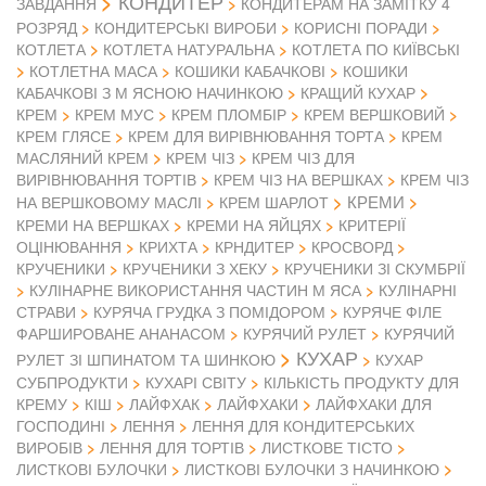
КОНДИТЕР
ЗАВДАННЯ
КОНДИТЕРАМ НА ЗАМІТКУ 4
РОЗРЯД
КОНДИТЕРСЬКІ ВИРОБИ
КОРИСНІ ПОРАДИ
КОТЛЕТА
КОТЛЕТА НАТУРАЛЬНА
КОТЛЕТА ПО КИЇВСЬКІ
КОТЛЕТНА МАСА
КОШИКИ КАБАЧКОВІ
КОШИКИ
КАБАЧКОВІ З М ЯСНОЮ НАЧИНКОЮ
КРАЩИЙ КУХАР
КРЕМ
КРЕМ МУС
КРЕМ ПЛОМБІР
КРЕМ ВЕРШКОВИЙ
КРЕМ ГЛЯСЕ
КРЕМ ДЛЯ ВИРІВНЮВАННЯ ТОРТА
КРЕМ
МАСЛЯНИЙ КРЕМ
КРЕМ ЧІЗ
КРЕМ ЧІЗ ДЛЯ
ВИРІВНЮВАННЯ ТОРТІВ
КРЕМ ЧІЗ НА ВЕРШКАХ
КРЕМ ЧІЗ
КРЕМИ
НА ВЕРШКОВОМУ МАСЛІ
КРЕМ ШАРЛОТ
КРЕМИ НА ВЕРШКАХ
КРЕМИ НА ЯЙЦЯХ
КРИТЕРІЇ
ОЦІНЮВАННЯ
КРИХТА
КРНДИТЕР
КРОСВОРД
КРУЧЕНИКИ
КРУЧЕНИКИ З ХЕКУ
КРУЧЕНИКИ ЗІ СКУМБРІЇ
КУЛІНАРНЕ ВИКОРИСТАННЯ ЧАСТИН М ЯСА
КУЛІНАРНІ
СТРАВИ
КУРЯЧА ГРУДКА З ПОМІДОРОМ
КУРЯЧЕ ФІЛЕ
ФАРШИРОВАНЕ АНАНАСОМ
КУРЯЧИЙ РУЛЕТ
КУРЯЧИЙ
КУХАР
РУЛЕТ ЗІ ШПИНАТОМ ТА ШИНКОЮ
КУХАР
СУБПРОДУКТИ
КУХАРІ СВІТУ
КІЛЬКІСТЬ ПРОДУКТУ ДЛЯ
КРЕМУ
КІШ
ЛАЙФХАК
ЛАЙФХАКИ
ЛАЙФХАКИ ДЛЯ
ГОСПОДИНІ
ЛЕННЯ
ЛЕННЯ ДЛЯ КОНДИТЕРСЬКИХ
ВИРОБІВ
ЛЕННЯ ДЛЯ ТОРТІВ
ЛИСТКОВЕ ТІСТО
ЛИСТКОВІ БУЛОЧКИ
ЛИСТКОВІ БУЛОЧКИ З НАЧИНКОЮ