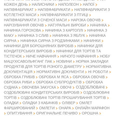
КОЖЕН ДЕНЬ
НАЛИСНИКИ
НАПОЛЕОН
НАПОЇ
НАПІВФАБРИКАТ
НАПІВФАБРИКАТИ
НАПІВФАБРИКАТИ З
КОТЛЕТНОЇ МАСИ
НАПІВФАБРИКАТИ З ПТИЦІ
НАПІВФАБРИКАТИ З СІЧЕНОЇ МАСИ
НАРІЗКА ОВОЧІВ
НАРІЗУВАННЯ ОВОЧІВ
НАТУРАЛЬНІ ВИРОБИ
НАЧИНКА
НАЧИНКА ГОРОХОВА
НАЧИНКА З КАРТОПЛІ
НАЧИНКА З
МАКУ
НАЧИНКА З СЛИВ
НАЧИНКА З ЯБЛУК
НАЧИНКА
СИРНА
НАЧИНКА СИРНА З РОДЗИНКАМИ
НАЧИНКИ
НАЧИНКИ ДЛЯ БОРОШНЯНИХ ВИРОБІВ
НАЧИНКИ ДЛЯ
КОНДИТЕРСЬКИХ ВИРОБІВ
НАЧИНКИ ДЛЯ ТОРТІВ ТА
ТІСТЕЧОК
НИЧЕ НАВЧАННЯ
НИЧОГО НАВЧАННЯ
НОБУ
МАЦУХІСАВОЛЬФГАНГ ПАК
НОВИНИ
НОРМА ЗАКЛАДКИ
ПРОДУКТІВ ДЛЯ ТОРТІВ РІЗНОГО ДІАМЕТРУ
НОРМАТИВНА
ДОКУМЕНТАЦІЯ
НОРМАТИВНІ ДОКУМЕНТИ
НІ РОБОТИ
ОБРОБКА ГРИБІВ
ОБРОБКА М ЯСА
ОБРОБКА ОВОЧІВ
ОБРОБКА РИБИ
ОБРОБКА СУБПРОДУКТІВ
ОБРОБКА
ОЗДОБЛЮВАЧІ
СУДАКА
ОВОЧЕВА ЗАКУСКА
ОВОЧІ
ОЗДОБЛЮВАЧІ КОНДИТЕРСЬКИХ ВИРОБІВ
ОЗДОБЛЮВАЧІ
ТОРТІВ
ОЗДОБЛЮВАЧІ ТОРТІВ ПРОШАРУВАННЯ ТОРТІВ
ОЛАДКИ
ОЛАДКИ З КАБАЧКІВ
ОЛІВЕР
ОМЛЕТ
ФАРШИРОВАНИЙ
ОМЛЕТИ
ОНАРА
ОНЛАЙН МАРАФОН
ОПИТУВАННЯ
ОРИГІНАЛЬНЕ ПЕЧИВО
ОРОШНА