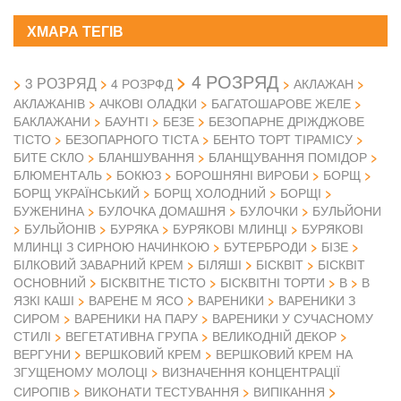
ХМАРА ТЕГІВ
4 РОЗРЯД
3 РОЗРЯД
4 РОЗРФД
АКЛАЖАН
АКЛАЖАНІВ
АЧКОВІ ОЛАДКИ
БАГАТОШАРОВЕ ЖЕЛЕ
БАКЛАЖАНИ
БАУНТІ
БЕЗЕ
БЕЗОПАРНЕ ДРІЖДЖОВЕ
ТІСТО
БЕЗОПАРНОГО ТІСТА
БЕНТО ТОРТ ТІРАМІСУ
БИТЕ СКЛО
БЛАНШУВАННЯ
БЛАНЩУВАННЯ ПОМІДОР
БЛЮМЕНТАЛЬ
БОКЮЗ
БОРОШНЯНІ ВИРОБИ
БОРЩ
БОРЩ УКРАЇНСЬКИЙ
БОРЩ ХОЛОДНИЙ
БОРЩІ
БУЖЕНИНА
БУЛОЧКА ДОМАШНЯ
БУЛОЧКИ
БУЛЬЙОНИ
БУЛЬЙОНІВ
БУРЯКА
БУРЯКОВІ МЛИНЦІ
БУРЯКОВІ
МЛИНЦІ З СИРНОЮ НАЧИНКОЮ
БУТЕРБРОДИ
БІЗЕ
БІЛКОВИЙ ЗАВАРНИЙ КРЕМ
БІЛЯШІ
БІСКВІТ
БІСКВІТ
ОСНОВНИЙ
БІСКВІТНЕ ТІСТО
БІСКВІТНІ ТОРТИ
В
В
ЯЗКІ КАШІ
ВАРЕНЕ М ЯСО
ВАРЕНИКИ
ВАРЕНИКИ З
СИРОМ
ВАРЕНИКИ НА ПАРУ
ВАРЕНИКИ У СУЧАСНОМУ
СТИЛІ
ВЕГЕТАТИВНА ГРУПА
ВЕЛИКОДНІЙ ДЕКОР
ВЕРГУНИ
ВЕРШКОВИЙ КРЕМ
ВЕРШКОВИЙ КРЕМ НА
ЗГУЩЕНОМУ МОЛОЦІ
ВИЗНАЧЕННЯ КОНЦЕНТРАЦІЇ
СИРОПІВ
ВИКОНАТИ ТЕСТУВАННЯ
ВИПІКАННЯ