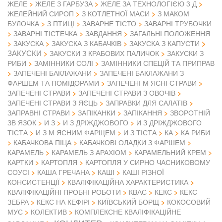
ЖЕЛЕ
ЖЕЛЕ З ГАРБУЗА
ЖЕЛЕ ЗА ТЕХНОЛОГІЄЮ 3 Д
ЖЕЛЕЙНИЙ СИРОП
З КОТЛЕТНОЇ МАСИ
З МАКОМ
БУЛОЧКА
З ПТИЦІ
ЗАВАРНЕ ТІСТО
ЗАВАРНІ ТРУБОЧКИ
ЗАВАРНІ ТІСТЕЧКА
ЗАВДАННЯ
ЗАГАЛЬНІ ПОЛОЖЕННЯ
ЗАКУСКА
ЗАКУСКА З КАБАЧКІВ
ЗАКУСКА З КАПУСТИ
ЗАКУСКИ
ЗАКУСКИ З КРАБОВИХ ПАЛИЧОК
ЗАКУСКИ З
РИБИ
ЗАМІННИКИ СОЛІ
ЗАМІННИКИ СПЕЦІЙ ТА ПРИПРАВ
ЗАПЕЧЕНІ БАКЛАЖАНИ
ЗАПЕЧЕНІ БАКЛАЖАНИ З
ФАРШЕМ ТА ПОМІДОРАМИ
ЗАПЕЧЕНІ М ЯСНІ СТРАВИ
ЗАПЕЧЕНІ СТРАВИ
ЗАПЕЧЕНІ СТРАВИ З ОВОЧІВ
ЗАПЕЧЕНІ СТРАВИ З ЯЄЦЬ
ЗАПРАВКИ ДЛЯ САЛАТІВ
ЗАПРАВНІ СТРАВИ
ЗАПІКАНКИ
ЗАПІКАННЯ
ЗВОРОТНІЙ
ЗВ ЯЗОК
И З
И З ДРІЖДЖОВОГО
И З ДРІЖДЖОВОГО
ТІСТА
И З М ЯСНИМ ФАРЩЕМ
И З ТІСТА
КА
КА РИБИ
КАБАЧКОВА ПІЦА
КАБАЧКОВІ ОЛАДКИ З ФАРШЕМ
КАРАМЕЛЬ
КАРАМЕЛЬ З АРАХІОМ
КАРАМЕЛЬНИЙ КРЕМ
КАРТКИ
КАРТОПЛЯ
КАРТОПЛЯ У СИРНО ЧАСНИКОВОМУ
СОУСІ
КАША ГРЕЧАНА
КАШІ
КАШІ РІЗНОЇ
КОНСИСТЕНЦІЇ
КВАЛІФІКАЦІЙНА ХАРАКТЕРИСТИКА
КВАЛІФІКАЦІЙНІ ПРОБНІ РОБОТИ
КВАС
КЕКС
КЕКС
ЗЕБРА
КЕКС НА КЕФІРІ
КИЇВСЬКИЙ БОРЩ
КОКОСОВИЙ
МУС
КОЛЕКТИВ
КОМПЛЕКСНЕ КВАЛІФІКАЦІЙНЕ