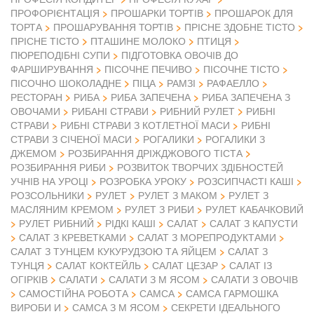
ПРОФОРІЄНТАЦІЯ
ПРОШАРКИ ТОРТІВ
ПРОШАРОК ДЛЯ
ТОРТА
ПРОШАРУВАННЯ ТОРТІВ
ПРІСНЕ ЗДОБНЕ ТІСТО
ПРІСНЕ ТІСТО
ПТАШИНЕ МОЛОКО
ПТИЦЯ
ПЮРЕПОДІБНІ СУПИ
ПІДГОТОВКА ОВОЧІВ ДО
ФАРШИРУВАННЯ
ПІСОЧНЕ ПЕЧИВО
ПІСОЧНЕ ТІСТО
ПІСОЧНО ШОКОЛАДНЕ
ПІЦА
РАМЗІ
РАФАЕЛЛО
РЕСТОРАН
РИБА
РИБА ЗАПЕЧЕНА
РИБА ЗАПЕЧЕНА З
ОВОЧАМИ
РИБАНІ СТРАВИ
РИБНИЙ РУЛЕТ
РИБНІ
СТРАВИ
РИБНІ СТРАВИ З КОТЛЕТНОЇ МАСИ
РИБНІ
СТРАВИ З СІЧЕНОЇ МАСИ
РОГАЛИКИ
РОГАЛИКИ З
ДЖЕМОМ
РОЗБИРАННЯ ДРІЖДЖОВОГО ТІСТА
РОЗБИРАННЯ РИБИ
РОЗВИТОК ТВОРЧИХ ЗДІБНОСТЕЙ
УЧНІВ НА УРОЦІ
РОЗРОБКА УРОКУ
РОЗСИПЧАСТІ КАШІ
РОЗСОЛЬНИКИ
РУЛЕТ
РУЛЕТ З МАКОМ
РУЛЕТ З
МАСЛЯНИМ КРЕМОМ
РУЛЕТ З РИБИ
РУЛЕТ КАБАЧКОВИЙ
РУЛЕТ РИБНИЙ
РІДКІ КАШІ
САЛАТ
САЛАТ З КАПУСТИ
САЛАТ З КРЕВЕТКАМИ
САЛАТ З МОРЕПРОДУКТАМИ
САЛАТ З ТУНЦЕМ КУКУРУДЗОЮ ТА ЯЙЦЕМ
САЛАТ З
ТУНЦЯ
САЛАТ КОКТЕЙЛЬ
САЛАТ ЦЕЗАР
САЛАТ ІЗ
ОГІРКІВ
САЛАТИ
САЛАТИ З М ЯСОМ
САЛАТИ З ОВОЧІВ
САМОСТІЙНА РОБОТА
САМСА
САМСА ГАРМОШКА
ВИРОБИ И
САМСА З М ЯСОМ
СЕКРЕТИ ІДЕАЛЬНОГО