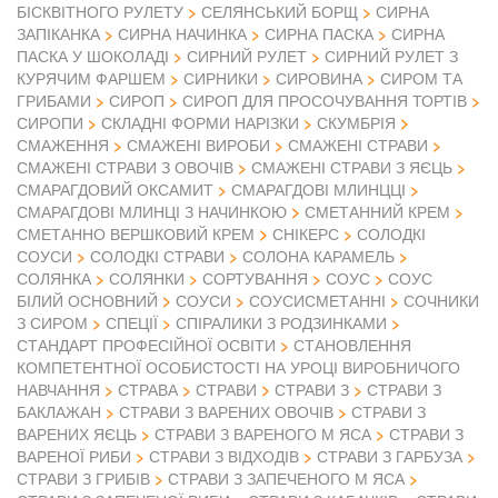
БІСКВІТНОГО РУЛЕТУ
СЕЛЯНСЬКИЙ БОРЩ
СИРНА
ЗАПІКАНКА
СИРНА НАЧИНКА
СИРНА ПАСКА
СИРНА
ПАСКА У ШОКОЛАДІ
СИРНИЙ РУЛЕТ
СИРНИЙ РУЛЕТ З
КУРЯЧИМ ФАРШЕМ
СИРНИКИ
СИРОВИНА
СИРОМ ТА
ГРИБАМИ
СИРОП
СИРОП ДЛЯ ПРОСОЧУВАННЯ ТОРТІВ
СИРОПИ
СКЛАДНІ ФОРМИ НАРІЗКИ
СКУМБРІЯ
СМАЖЕННЯ
СМАЖЕНІ ВИРОБИ
СМАЖЕНІ СТРАВИ
СМАЖЕНІ СТРАВИ З ОВОЧІВ
СМАЖЕНІ СТРАВИ З ЯЄЦЬ
СМАРАГДОВИЙ ОКСАМИТ
СМАРАГДОВІ МЛИНЦЦІ
СМАРАГДОВІ МЛИНЦІ З НАЧИНКОЮ
СМЕТАННИЙ КРЕМ
СМЕТАННО ВЕРШКОВИЙ КРЕМ
СНІКЕРС
СОЛОДКІ
СОУСИ
СОЛОДКІ СТРАВИ
СОЛОНА КАРАМЕЛЬ
СОЛЯНКА
СОЛЯНКИ
СОРТУВАННЯ
СОУС
СОУС
БІЛИЙ ОСНОВНИЙ
СОУСИ
СОУСИСМЕТАННІ
СОЧНИКИ
З СИРОМ
СПЕЦІЇ
СПІРАЛИКИ З РОДЗИНКАМИ
СТАНДАРТ ПРОФЕСІЙНОЇ ОСВІТИ
СТАНОВЛЕННЯ
КОМПЕТЕНТНОЇ ОСОБИСТОСТІ НА УРОЦІ ВИРОБНИЧОГО
НАВЧАННЯ
СТРАВА
СТРАВИ
СТРАВИ З
СТРАВИ З
БАКЛАЖАН
СТРАВИ З ВАРЕНИХ ОВОЧІВ
СТРАВИ З
ВАРЕНИХ ЯЄЦЬ
СТРАВИ З ВАРЕНОГО М ЯСА
СТРАВИ З
ВАРЕНОЇ РИБИ
СТРАВИ З ВІДХОДІВ
СТРАВИ З ГАРБУЗА
СТРАВИ З ГРИБІВ
СТРАВИ З ЗАПЕЧЕНОГО М ЯСА