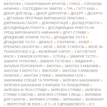
ЖЕЛАТИНІ
ГЛАЗУРУВАННЯ ФРУКТІВ
ГЛЯСЕ
ГОРОХОВА
НАЧИНКА
ГОСПОДИНІ НА ЗАМІТКУ
ГРА
ГУСТІ КАШІ
ДЕКОР ДЛЯ ЯЄЦЬ
ДЕКОР ДЛЯТОРТІВ
ДЕСЕРТ
ДЕСЕРТИ
ДЕТАЛЬНА ПРОГРАМА ВИРОБНИЧОЇ ПРАКТИКИ
ДЗЕРКАЛЬНА ГЛАЗУР
ДОКУМЕНТАЦІЯ
ДОСВІД РОБОТИ
ДОСЛІДНИЦЬКА РОБОТА
ДОСЛІДНИЦЬКА РОБОТА НА
УРОЦІ ВИРОБНИЧОГО НАВЧАННЯ
ДРУГІ СТРАВИ
ДРІЖДЖОВЕ ОПАРНЕ ТІСТО
ДРІЖДЖОВЕ ТІСТА
ДРІЖДЖОВЕ ТІСТО
ДЮКАСС
ЕЗОПАРНЕ
ЕКЛЕР
ЕРЕЖЕМО ЕКОЛОГІЮ
ЖЕЛЕ
ЖЕЛЕ З ГАРБУЗА
ЖЕЛЕ ЗА
ТЕХНОЛОГІЄЮ 3 Д
ЖЕЛЕЙНИЙ СИРОП
З КОТЛЕТНОЇ
МАСИ
З МАКОМ БУЛОЧКА
З ПТИЦІ
ЗАВАРНЕ ТІСТО
ЗАВАРНІ ТРУБОЧКИ
ЗАВАРНІ ТІСТЕЧКА
ЗАВДАННЯ
ЗАГАЛЬНІ ПОЛОЖЕННЯ
ЗАКУСКА
ЗАКУСКА З КАБАЧКІВ
ЗАКУСКИ
ЗАКУСКА З КАПУСТИ
ЗАКУСКИ З КРАБОВИХ
ПАЛИЧОК
ЗАКУСКИ З РИБИ
ЗАМІННИКИ СОЛІ
ЗАМІННИКИ СПЕЦІЙ ТА ПРИПРАВ
ЗАПЕЧЕНІ БАКЛАЖАНИ
ЗАПЕЧЕНІ БАКЛАЖАНИ З ФАРШЕМ ТА ПОМІДОРАМИ
ЗАПЕЧЕНІ М ЯСНІ СТРАВИ
ЗАПЕЧЕНІ СТРАВИ
ЗАПЕЧЕНІ
СТРАВИ З ОВОЧІВ
ЗАПЕЧЕНІ СТРАВИ З ЯЄЦЬ
ЗАПРАВКИ
ДЛЯ САЛАТІВ
ЗАПРАВНІ СТРАВИ
ЗАПІКАНКИ
ЗАПІКАННЯ
ЗВОРОТНІЙ ЗВ ЯЗОК
И З
И З ДРІЖДЖОВОГО
И З