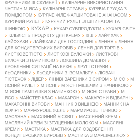
КРУЧЕНИКИ ЗІ СКУМБРІЇ
КУЛІНАРНЕ ВИКОРИСТАННЯ
ЧАСТИН М ЯСА
КУЛІНАРНІ СТРАВИ
КУРЯЧА ГРУДКА З
ПОМІДОРОМ
КУРЯЧЕ ФІЛЕ ФАРШИРОВАНЕ АНАНАСОМ
КУРЯЧИЙ РУЛЕТ
КУРЯЧИЙ РУЛЕТ ЗІ ШПИНАТОМ ТА
КУХАР
ШИНКОЮ
КУХАР СУБПРОДУКТИ
КУХАРІ СВІТУ
КІЛЬКІСТЬ ПРОДУКТУ ДЛЯ КРЕМУ
КІШ
ЛАЙФХАК
ЛАЙФХАКИ
ЛАЙФХАКИ ДЛЯ ГОСПОДИНІ
ЛЕННЯ
ЛЕННЯ
ДЛЯ КОНДИТЕРСЬКИХ ВИРОБІВ
ЛЕННЯ ДЛЯ ТОРТІВ
ЛИСТКОВЕ ТІСТО
ЛИСТКОВІ БУЛОЧКИ
ЛИСТКОВІ
БУЛОЧКИ З НАЧИНКОЮ
ЛОКШИНА ДОМАШНЯ
ЛРОБЛЕМНІ СИТУАЦІЇ НА КУХНІ
ЛРУГІ СТРАВИ
ЛЬОДЯНИКИ
ЛЬОДЯНИКИ З ІЗОМАЛЬТУ
ЛЮВАЧІ
ТІСТЕЧОК
ЛІДЕР
ЛІНИВІ ВАРЕНИКИ З СИРОМ
М СО
М
ЯСНИЙ РУЛЕТ
М ЯСНІ
М ЯСНІ МІШЕЧКИ З НАЧИНКОЮ
М
М ЯСНІ ПАМПУШКИ З НАЧИНКОЮ
М ЯСНІ СТРАВИ
ЯСО
МАЙСТЕР КЛАС
МАКАРОН
МАКАРОНИ ВІДВАРНІ
МАКАРОННІ ВИРОБИ
МАННИК З ВИШНЕЮ
МАННИК НА
КЕФІРІ
МАРМУРОВЕ ЖЕЛЕ
МАРМУРОВЕ ПЕЧИВО
МАСЛЯНА
МАСЛЯНИЙ БІСКВІТ
МАСЛЯНИЙ КРЕМ
МАСЛЯНИЙ КРЕМ ЗІ ЗГУЩЕНИМ МОЛОКОМ
МАСЛЯНІ
КРЕМИ
МАСТИКА
МАСТИКА ДЛЯ ОЗДОБЛЕННЯ
КОНДИТЕРСЬКИХ ВИРОБІВ
МАСТИКА З МАРШМЕЛЛОУ