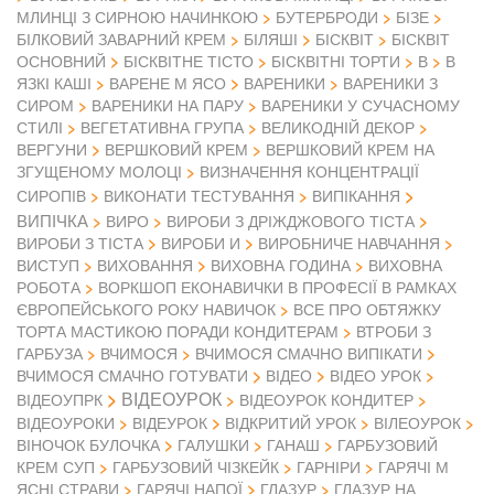
МЛИНЦІ З СИРНОЮ НАЧИНКОЮ
БУТЕРБРОДИ
БІЗЕ
БІЛКОВИЙ ЗАВАРНИЙ КРЕМ
БІЛЯШІ
БІСКВІТ
БІСКВІТ
ОСНОВНИЙ
БІСКВІТНЕ ТІСТО
БІСКВІТНІ ТОРТИ
В
В
ЯЗКІ КАШІ
ВАРЕНЕ М ЯСО
ВАРЕНИКИ
ВАРЕНИКИ З
СИРОМ
ВАРЕНИКИ НА ПАРУ
ВАРЕНИКИ У СУЧАСНОМУ
СТИЛІ
ВЕГЕТАТИВНА ГРУПА
ВЕЛИКОДНІЙ ДЕКОР
ВЕРГУНИ
ВЕРШКОВИЙ КРЕМ
ВЕРШКОВИЙ КРЕМ НА
ЗГУЩЕНОМУ МОЛОЦІ
ВИЗНАЧЕННЯ КОНЦЕНТРАЦІЇ
СИРОПІВ
ВИКОНАТИ ТЕСТУВАННЯ
ВИПІКАННЯ
ВИПІЧКА
ВИРО
ВИРОБИ З ДРІЖДЖОВОГО ТІСТА
ВИРОБИ З ТІСТА
ВИРОБИ И
ВИРОБНИЧЕ НАВЧАННЯ
ВИСТУП
ВИХОВАННЯ
ВИХОВНА ГОДИНА
ВИХОВНА
РОБОТА
ВОРКШОП ЕКОНАВИЧКИ В ПРОФЕСІЇ В РАМКАХ
ЄВРОПЕЙСЬКОГО РОКУ НАВИЧОК
ВСЕ ПРО ОБТЯЖКУ
ТОРТА МАСТИКОЮ ПОРАДИ КОНДИТЕРАМ
ВТРОБИ З
ГАРБУЗА
ВЧИМОСЯ
ВЧИМОСЯ СМАЧНО ВИПІКАТИ
ВІДЕО
ВЧИМОСЯ СМАЧНО ГОТУВАТИ
ВІДЕО УРОК
ВІДЕОУРОК
ВІДЕОУПРК
ВІДЕОУРОК КОНДИТЕР
ВІДЕОУРОКИ
ВІДЕУРОК
ВІДКРИТИЙ УРОК
ВІЛЕОУРОК
ВІНОЧОК БУЛОЧКА
ГАЛУШКИ
ГАНАШ
ГАРБУЗОВИЙ
КРЕМ СУП
ГАРБУЗОВИЙ ЧІЗКЕЙК
ГАРНІРИ
ГАРЯЧІ М
ЯСНІ СТРАВИ
ГАРЯЧІ НАПОЇ
ГЛАЗУР
ГЛАЗУР НА