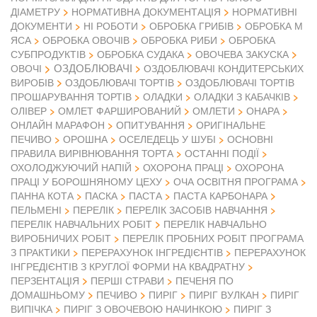
ДІАМЕТРУ
НОРМАТИВНА ДОКУМЕНТАЦІЯ
НОРМАТИВНІ
ДОКУМЕНТИ
НІ РОБОТИ
ОБРОБКА ГРИБІВ
ОБРОБКА М
ЯСА
ОБРОБКА ОВОЧІВ
ОБРОБКА РИБИ
ОБРОБКА
СУБПРОДУКТІВ
ОБРОБКА СУДАКА
ОВОЧЕВА ЗАКУСКА
ОЗДОБЛЮВАЧІ
ОВОЧІ
ОЗДОБЛЮВАЧІ КОНДИТЕРСЬКИХ
ВИРОБІВ
ОЗДОБЛЮВАЧІ ТОРТІВ
ОЗДОБЛЮВАЧІ ТОРТІВ
ПРОШАРУВАННЯ ТОРТІВ
ОЛАДКИ
ОЛАДКИ З КАБАЧКІВ
ОЛІВЕР
ОМЛЕТ ФАРШИРОВАНИЙ
ОМЛЕТИ
ОНАРА
ОНЛАЙН МАРАФОН
ОПИТУВАННЯ
ОРИГІНАЛЬНЕ
ПЕЧИВО
ОРОШНА
ОСЕЛЕДЕЦЬ У ШУБІ
ОСНОВНІ
ПРАВИЛА ВИРІВНЮВАННЯ ТОРТА
ОСТАННІ ПОДІЇ
ОХОЛОДЖУЮЧИЙ НАПІЙ
ОХОРОНА ПРАЦІ
ОХОРОНА
ПРАЦІ У БОРОШНЯНОМУ ЦЕХУ
ОЧА ОСВІТНЯ ПРОГРАМА
ПАННА КОТА
ПАСКА
ПАСТА
ПАСТА КАРБОНАРА
ПЕЛЬМЕНІ
ПЕРЕЛІК
ПЕРЕЛІК ЗАСОБІВ НАВЧАННЯ
ПЕРЕЛІК НАВЧАЛЬНИХ РОБІТ
ПЕРЕЛІК НАВЧАЛЬНО
ВИРОБНИЧИХ РОБІТ
ПЕРЕЛІК ПРОБНИХ РОБІТ ПРОГРАМА
З ПРАКТИКИ
ПЕРЕРАХУНОК ІНГРЕДІЄНТІВ
ПЕРЕРАХУНОК
ІНГРЕДІЄНТІВ З КРУГЛОЇ ФОРМИ НА КВАДРАТНУ
ПЕРЗЕНТАЦІЯ
ПЕРШІ СТРАВИ
ПЕЧЕНЯ ПО
ДОМАШНЬОМУ
ПЕЧИВО
ПИРІГ
ПИРІГ ВУЛКАН
ПИРІГ
ВИПІЧКА
ПИРІГ З ОВОЧЕВОЮ НАЧИНКОЮ
ПИРІГ З