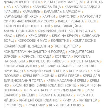
ДРІЖДЖОВОГО ТІСТА
И З М ЯСНИМ ФАРЩЕМ
И З ТІСТА
КА
КА РИБИ
КАБАЧКОВА ПІЦА
КАБАЧКОВІ ОЛАДКИ З
ФАРШЕМ
КАРАМЕЛЬ
КАРАМЕЛЬ З АРАХІОМ
КАРАМЕЛЬНИЙ КРЕМ
КАРТКИ
КАРТОПЛЯ
КАРТОПЛЯ У
СИРНО ЧАСНИКОВОМУ СОУСІ
КАША ГРЕЧАНА
КАШІ
КАШІ РІЗНОЇ КОНСИСТЕНЦІЇ
КВАЛІФІКАЦІЙНА
ХАРАКТЕРИСТИКА
КВАЛІФІКАЦІЙНІ ПРОБНІ РОБОТИ
КВАС
КЕКС
КЕКС ЗЕБРА
КЕКС НА КЕФІРІ
КИЇВСЬКИЙ
БОРЩ
КОКОСОВИЙ МУС
КОЛЕКТИВ
КОМПЛЕКСНЕ
КОНДИТЕР
КВАЛІФІКАЦІЙНЕ ЗАВДАННЯ
КОНДИТЕРАМ НА ЗАМІТКУ 4 РОЗРЯД
КОНДИТЕРСЬКІ
ВИРОБИ
КОРИСНІ ПОРАДИ
КОТЛЕТА
КОТЛЕТА
НАТУРАЛЬНА
КОТЛЕТА ПО КИЇВСЬКІ
КОТЛЕТНА МАСА
КОШИКИ КАБАЧКОВІ
КОШИКИ КАБАЧКОВІ З М ЯСНОЮ
НАЧИНКОЮ
КРАЩИЙ КУХАР
КРЕМ
КРЕМ МУС
КРЕМ
ПЛОМБІР
КРЕМ ВЕРШКОВИЙ
КРЕМ ГЛЯСЕ
КРЕМ ДЛЯ
ВИРІВНЮВАННЯ ТОРТА
КРЕМ МАСЛЯНИЙ КРЕМ
КРЕМ
ЧІЗ
КРЕМ ЧІЗ ДЛЯ ВИРІВНЮВАННЯ ТОРТІВ
КРЕМ ЧІЗ НА
ВЕРШКАХ
КРЕМ ЧІЗ НА ВЕРШКОВОМУ МАСЛІ
КРЕМ
КРЕМИ
ШАРЛОТ
КРЕМИ НА ВЕРШКАХ
КРЕМИ НА
ЯЙЦЯХ
КРИТЕРІЇ ОЦІНЮВАННЯ
КРИХТА
КРНДИТЕР
КРОСВОРД
КРУЧЕНИКИ
КРУЧЕНИКИ З ХЕКУ