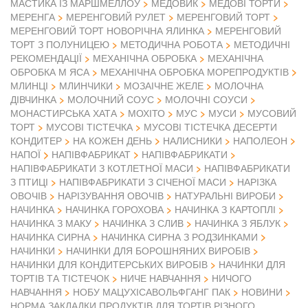
МАСТИКА ІЗ МАРШМЕЛЛОУ
МЕДОВИК
МЕДОВІ ТОРТИ
МЕРЕНГА
МЕРЕНГОВИЙ РУЛЕТ
МЕРЕНГОВИЙ ТОРТ
МЕРЕНГОВИЙ ТОРТ НОВОРІЧНА ЯЛИНКА
МЕРЕНГОВИЙ
ТОРТ З ПОЛУНИЦЕЮ
МЕТОДИЧНА РОБОТА
МЕТОДИЧНІ
РЕКОМЕНДАЦІЇ
МЕХАНІЧНА ОБРОБКА
МЕХАНІЧНА
ОБРОБКА М ЯСА
МЕХАНІЧНА ОБРОБКА МОРЕПРОДУКТІВ
МЛИНЦІ
МЛИНЧИКИ
МОЗАІЧНЕ ЖЕЛЕ
МОЛОЧНА
ДІВЧИНКА
МОЛОЧНИЙ СОУС
МОЛОЧНІ СОУСИ
МОНАСТИРСЬКА ХАТА
МОХІТО
МУС
МУСИ
МУСОВИЙ
ТОРТ
МУСОВІ ТІСТЕЧКА
МУСОВІ ТІСТЕЧКА ДЕСЕРТИ
КОНДИТЕР
НА КОЖЕН ДЕНЬ
НАЛИСНИКИ
НАПОЛЕОН
НАПІВФАБРИКАТ
НАПОЇ
НАПІВФАБРИКАТИ
НАПІВФАБРИКАТИ З КОТЛЕТНОЇ МАСИ
НАПІВФАБРИКАТИ
З ПТИЦІ
НАПІВФАБРИКАТИ З СІЧЕНОЇ МАСИ
НАРІЗКА
ОВОЧІВ
НАРІЗУВАННЯ ОВОЧІВ
НАТУРАЛЬНІ ВИРОБИ
НАЧИНКА
НАЧИНКА ГОРОХОВА
НАЧИНКА З КАРТОПЛІ
НАЧИНКА З МАКУ
НАЧИНКА З СЛИВ
НАЧИНКА З ЯБЛУК
НАЧИНКА СИРНА
НАЧИНКА СИРНА З РОДЗИНКАМИ
НАЧИНКИ
НАЧИНКИ ДЛЯ БОРОШНЯНИХ ВИРОБІВ
НАЧИНКИ ДЛЯ КОНДИТЕРСЬКИХ ВИРОБІВ
НАЧИНКИ ДЛЯ
ТОРТІВ ТА ТІСТЕЧОК
НИЧЕ НАВЧАННЯ
НИЧОГО
НАВЧАННЯ
НОБУ МАЦУХІСАВОЛЬФГАНГ ПАК
НОВИНИ
НОРМА ЗАКЛАДКИ ПРОДУКТІВ ДЛЯ ТОРТІВ РІЗНОГО