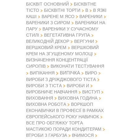
БІСКВІТ ОСНОВНИЙ
БІСКВІТНЕ
ТІСТО
БІСКВІТНІ ТОРТИ
В
В ЯЗКІ
КАШІ
ВАРЕНЕ М ЯСО
ВАРЕНИКИ
ВАРЕНИКИ З СИРОМ
ВАРЕНИКИ НА
ПАРУ
ВАРЕНИКИ У СУЧАСНОМУ
СТИЛІ
ВЕГЕТАТИВНА ГРУПА
ВЕЛИКОДНІЙ ДЕКОР
ВЕРГУНИ
ВЕРШКОВИЙ КРЕМ
ВЕРШКОВИЙ
КРЕМ НА ЗГУЩЕНОМУ МОЛОЦІ
ВИЗНАЧЕННЯ КОНЦЕНТРАЦІЇ
СИРОПІВ
ВИКОНАТИ ТЕСТУВАННЯ
ВИПІЧКА
ВИПІКАННЯ
ВИРО
ВИРОБИ З ДРІЖДЖОВОГО ТІСТА
ВИРОБИ З ТІСТА
ВИРОБИ И
ВИРОБНИЧЕ НАВЧАННЯ
ВИСТУП
ВИХОВАННЯ
ВИХОВНА ГОДИНА
ВИХОВНА РОБОТА
ВОРКШОП
ЕКОНАВИЧКИ В ПРОФЕСІЇ В РАМКАХ
ЄВРОПЕЙСЬКОГО РОКУ НАВИЧОК
ВСЕ ПРО ОБТЯЖКУ ТОРТА
МАСТИКОЮ ПОРАДИ КОНДИТЕРАМ
ВТРОБИ З ГАРБУЗА
ВЧИМОСЯ