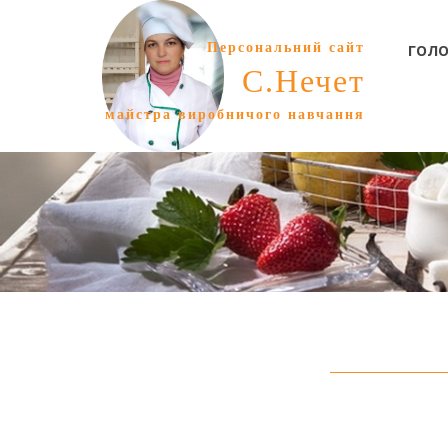
Персональний сайт
ГОЛО
С.Нечет
майстра виробничого навчання