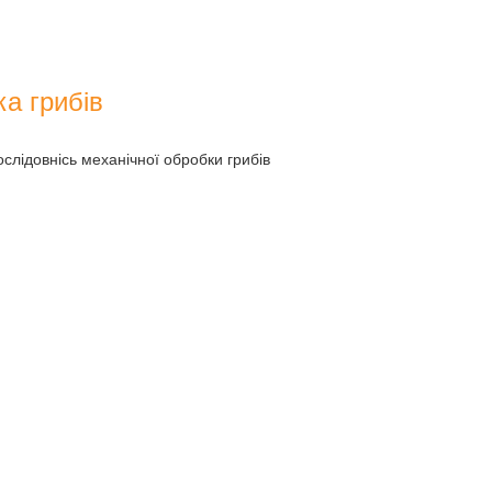
а грибів
ослідовнісь механічної обробки грибів