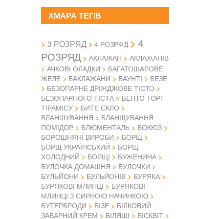
ХМАРА ТЕГІВ
4
3 РОЗРЯД
4 РОЗРФД
РОЗРЯД
АКЛАЖАН
АКЛАЖАНІВ
АЧКОВІ ОЛАДКИ
БАГАТОШАРОВЕ
ЖЕЛЕ
БАКЛАЖАНИ
БАУНТІ
БЕЗЕ
БЕЗОПАРНЕ ДРІЖДЖОВЕ ТІСТО
БЕЗОПАРНОГО ТІСТА
БЕНТО ТОРТ
ТІРАМІСУ
БИТЕ СКЛО
БЛАНШУВАННЯ
БЛАНЩУВАННЯ
ПОМІДОР
БЛЮМЕНТАЛЬ
БОКЮЗ
БОРОШНЯНІ ВИРОБИ
БОРЩ
БОРЩ УКРАЇНСЬКИЙ
БОРЩ
ХОЛОДНИЙ
БОРЩІ
БУЖЕНИНА
БУЛОЧКА ДОМАШНЯ
БУЛОЧКИ
БУЛЬЙОНИ
БУЛЬЙОНІВ
БУРЯКА
БУРЯКОВІ МЛИНЦІ
БУРЯКОВІ
МЛИНЦІ З СИРНОЮ НАЧИНКОЮ
БУТЕРБРОДИ
БІЗЕ
БІЛКОВИЙ
ЗАВАРНИЙ КРЕМ
БІЛЯШІ
БІСКВІТ