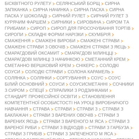
БІСКВІТНОГО РУЛЕТУ
СЕЛЯНСЬКИЙ БОРЩ
СИРНА
ЗАПІКАНКА
СИРНА НАЧИНКА
СИРНА ПАСКА
СИРНА
ПАСКА У ШОКОЛАДІ
СИРНИЙ РУЛЕТ
СИРНИЙ РУЛЕТ З
КУРЯЧИМ ФАРШЕМ
СИРНИКИ
СИРОВИНА
СИРОМ ТА
ГРИБАМИ
СИРОП
СИРОП ДЛЯ ПРОСОЧУВАННЯ ТОРТІВ
СИРОПИ
СКЛАДНІ ФОРМИ НАРІЗКИ
СКУМБРІЯ
СМАЖЕННЯ
СМАЖЕНІ ВИРОБИ
СМАЖЕНІ СТРАВИ
СМАЖЕНІ СТРАВИ З ОВОЧІВ
СМАЖЕНІ СТРАВИ З ЯЄЦЬ
СМАРАГДОВИЙ ОКСАМИТ
СМАРАГДОВІ МЛИНЦЦІ
СМАРАГДОВІ МЛИНЦІ З НАЧИНКОЮ
СМЕТАННИЙ КРЕМ
СМЕТАННО ВЕРШКОВИЙ КРЕМ
СНІКЕРС
СОЛОДКІ
СОУСИ
СОЛОДКІ СТРАВИ
СОЛОНА КАРАМЕЛЬ
СОЛЯНКА
СОЛЯНКИ
СОРТУВАННЯ
СОУС
СОУС
БІЛИЙ ОСНОВНИЙ
СОУСИ
СОУСИСМЕТАННІ
СОЧНИКИ
З СИРОМ
СПЕЦІЇ
СПІРАЛИКИ З РОДЗИНКАМИ
СТАНДАРТ ПРОФЕСІЙНОЇ ОСВІТИ
СТАНОВЛЕННЯ
КОМПЕТЕНТНОЇ ОСОБИСТОСТІ НА УРОЦІ ВИРОБНИЧОГО
НАВЧАННЯ
СТРАВА
СТРАВИ
СТРАВИ З
СТРАВИ З
БАКЛАЖАН
СТРАВИ З ВАРЕНИХ ОВОЧІВ
СТРАВИ З
ВАРЕНИХ ЯЄЦЬ
СТРАВИ З ВАРЕНОГО М ЯСА
СТРАВИ З
ВАРЕНОЇ РИБИ
СТРАВИ З ВІДХОДІВ
СТРАВИ З ГАРБУЗА
СТРАВИ З ГРИБІВ
СТРАВИ З ЗАПЕЧЕНОГО М ЯСА