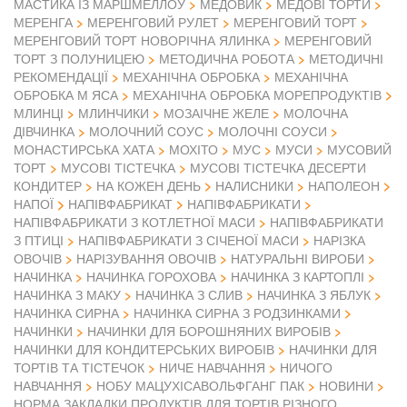
МАСТИКА ІЗ МАРШМЕЛЛОУ
МЕДОВИК
МЕДОВІ ТОРТИ
МЕРЕНГА
МЕРЕНГОВИЙ РУЛЕТ
МЕРЕНГОВИЙ ТОРТ
МЕРЕНГОВИЙ ТОРТ НОВОРІЧНА ЯЛИНКА
МЕРЕНГОВИЙ
ТОРТ З ПОЛУНИЦЕЮ
МЕТОДИЧНА РОБОТА
МЕТОДИЧНІ
РЕКОМЕНДАЦІЇ
МЕХАНІЧНА ОБРОБКА
МЕХАНІЧНА
ОБРОБКА М ЯСА
МЕХАНІЧНА ОБРОБКА МОРЕПРОДУКТІВ
МЛИНЦІ
МЛИНЧИКИ
МОЗАІЧНЕ ЖЕЛЕ
МОЛОЧНА
ДІВЧИНКА
МОЛОЧНИЙ СОУС
МОЛОЧНІ СОУСИ
МОНАСТИРСЬКА ХАТА
МОХІТО
МУС
МУСИ
МУСОВИЙ
ТОРТ
МУСОВІ ТІСТЕЧКА
МУСОВІ ТІСТЕЧКА ДЕСЕРТИ
КОНДИТЕР
НА КОЖЕН ДЕНЬ
НАЛИСНИКИ
НАПОЛЕОН
НАПІВФАБРИКАТ
НАПОЇ
НАПІВФАБРИКАТИ
НАПІВФАБРИКАТИ З КОТЛЕТНОЇ МАСИ
НАПІВФАБРИКАТИ
З ПТИЦІ
НАПІВФАБРИКАТИ З СІЧЕНОЇ МАСИ
НАРІЗКА
ОВОЧІВ
НАРІЗУВАННЯ ОВОЧІВ
НАТУРАЛЬНІ ВИРОБИ
НАЧИНКА
НАЧИНКА ГОРОХОВА
НАЧИНКА З КАРТОПЛІ
НАЧИНКА З МАКУ
НАЧИНКА З СЛИВ
НАЧИНКА З ЯБЛУК
НАЧИНКА СИРНА
НАЧИНКА СИРНА З РОДЗИНКАМИ
НАЧИНКИ
НАЧИНКИ ДЛЯ БОРОШНЯНИХ ВИРОБІВ
НАЧИНКИ ДЛЯ КОНДИТЕРСЬКИХ ВИРОБІВ
НАЧИНКИ ДЛЯ
ТОРТІВ ТА ТІСТЕЧОК
НИЧЕ НАВЧАННЯ
НИЧОГО
НАВЧАННЯ
НОБУ МАЦУХІСАВОЛЬФГАНГ ПАК
НОВИНИ
НОРМА ЗАКЛАДКИ ПРОДУКТІВ ДЛЯ ТОРТІВ РІЗНОГО