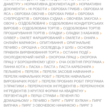
ДІАМЕТРУ
НОРМАТИВНА ДОКУМЕНТАЦІЯ
НОРМАТИВНІ
ДОКУМЕНТИ
НІ РОБОТИ
ОБРОБКА ГРИБІВ
ОБРОБКА М
ЯСА
ОБРОБКА ОВОЧІВ
ОБРОБКА РИБИ
ОБРОБКА
СУБПРОДУКТІВ
ОБРОБКА СУДАКА
ОВОЧЕВА ЗАКУСКА
ОЗДОБЛЮВАЧІ
ОВОЧІ
ОЗДОБЛЮВАЧІ КОНДИТЕРСЬКИХ
ВИРОБІВ
ОЗДОБЛЮВАЧІ ТОРТІВ
ОЗДОБЛЮВАЧІ ТОРТІВ
ПРОШАРУВАННЯ ТОРТІВ
ОЛАДКИ
ОЛАДКИ З КАБАЧКІВ
ОЛІВЕР
ОМЛЕТ ФАРШИРОВАНИЙ
ОМЛЕТИ
ОНАРА
ОНЛАЙН МАРАФОН
ОПИТУВАННЯ
ОРИГІНАЛЬНЕ
ПЕЧИВО
ОРОШНА
ОСЕЛЕДЕЦЬ У ШУБІ
ОСНОВНІ
ПРАВИЛА ВИРІВНЮВАННЯ ТОРТА
ОСТАННІ ПОДІЇ
ОХОЛОДЖУЮЧИЙ НАПІЙ
ОХОРОНА ПРАЦІ
ОХОРОНА
ПРАЦІ У БОРОШНЯНОМУ ЦЕХУ
ОЧА ОСВІТНЯ ПРОГРАМА
ПАННА КОТА
ПАСКА
ПАСТА
ПАСТА КАРБОНАРА
ПЕЛЬМЕНІ
ПЕРЕЛІК
ПЕРЕЛІК ЗАСОБІВ НАВЧАННЯ
ПЕРЕЛІК НАВЧАЛЬНИХ РОБІТ
ПЕРЕЛІК НАВЧАЛЬНО
ВИРОБНИЧИХ РОБІТ
ПЕРЕЛІК ПРОБНИХ РОБІТ ПРОГРАМА
З ПРАКТИКИ
ПЕРЕРАХУНОК ІНГРЕДІЄНТІВ
ПЕРЕРАХУНОК
ІНГРЕДІЄНТІВ З КРУГЛОЇ ФОРМИ НА КВАДРАТНУ
ПЕРЗЕНТАЦІЯ
ПЕРШІ СТРАВИ
ПЕЧЕНЯ ПО
ДОМАШНЬОМУ
ПЕЧИВО
ПИРІГ
ПИРІГ ВУЛКАН
ПИРІГ
ВИПІЧКА
ПИРІГ З ОВОЧЕВОЮ НАЧИНКОЮ
ПИРІГ З