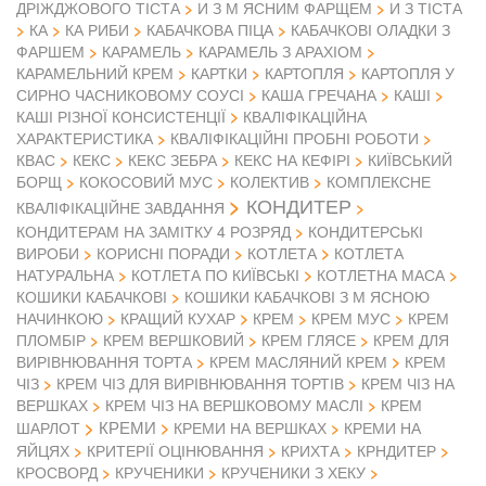
ДРІЖДЖОВОГО ТІСТА
И З М ЯСНИМ ФАРЩЕМ
И З ТІСТА
КА
КА РИБИ
КАБАЧКОВА ПІЦА
КАБАЧКОВІ ОЛАДКИ З
ФАРШЕМ
КАРАМЕЛЬ
КАРАМЕЛЬ З АРАХІОМ
КАРАМЕЛЬНИЙ КРЕМ
КАРТКИ
КАРТОПЛЯ
КАРТОПЛЯ У
СИРНО ЧАСНИКОВОМУ СОУСІ
КАША ГРЕЧАНА
КАШІ
КАШІ РІЗНОЇ КОНСИСТЕНЦІЇ
КВАЛІФІКАЦІЙНА
ХАРАКТЕРИСТИКА
КВАЛІФІКАЦІЙНІ ПРОБНІ РОБОТИ
КВАС
КЕКС
КЕКС ЗЕБРА
КЕКС НА КЕФІРІ
КИЇВСЬКИЙ
БОРЩ
КОКОСОВИЙ МУС
КОЛЕКТИВ
КОМПЛЕКСНЕ
КОНДИТЕР
КВАЛІФІКАЦІЙНЕ ЗАВДАННЯ
КОНДИТЕРАМ НА ЗАМІТКУ 4 РОЗРЯД
КОНДИТЕРСЬКІ
ВИРОБИ
КОРИСНІ ПОРАДИ
КОТЛЕТА
КОТЛЕТА
НАТУРАЛЬНА
КОТЛЕТА ПО КИЇВСЬКІ
КОТЛЕТНА МАСА
КОШИКИ КАБАЧКОВІ
КОШИКИ КАБАЧКОВІ З М ЯСНОЮ
НАЧИНКОЮ
КРАЩИЙ КУХАР
КРЕМ
КРЕМ МУС
КРЕМ
ПЛОМБІР
КРЕМ ВЕРШКОВИЙ
КРЕМ ГЛЯСЕ
КРЕМ ДЛЯ
ВИРІВНЮВАННЯ ТОРТА
КРЕМ МАСЛЯНИЙ КРЕМ
КРЕМ
ЧІЗ
КРЕМ ЧІЗ ДЛЯ ВИРІВНЮВАННЯ ТОРТІВ
КРЕМ ЧІЗ НА
ВЕРШКАХ
КРЕМ ЧІЗ НА ВЕРШКОВОМУ МАСЛІ
КРЕМ
КРЕМИ
ШАРЛОТ
КРЕМИ НА ВЕРШКАХ
КРЕМИ НА
ЯЙЦЯХ
КРИТЕРІЇ ОЦІНЮВАННЯ
КРИХТА
КРНДИТЕР
КРОСВОРД
КРУЧЕНИКИ
КРУЧЕНИКИ З ХЕКУ