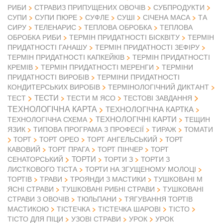
РИБИ
СТРАВИЗ ПРИПУЩЕНИХ ОВОЧІВ
СУБПРОДУКТИ
СУПИ
СУПИ ПЮРЕ
СУФЛЕ
СУШІ
СІЧЕНА МАСА
ТА
СИРУ
ТЕЛЕНАРИС
ТЕПЛОВА ОБРОБКА
ТЕПЛОВА
ОБРОБКА РИБИ
ТЕРМІН ПРИДАТНОСТІ БІСКВІТУ
ТЕРМІН
ПРИДАТНОСТІ ГАНАШУ
ТЕРМІН ПРИДАТНОСТІ ЗЕФІРУ
ТЕРМІН ПРИДАТНОСТІ КАПКЕЙКІВ
ТЕРМІН ПРИДАТНОСТІ
КРЕМІВ
ТЕРМІН ПРИДАТНОСТІ МЕРЕНГИ
ТЕРМІНИ
ПРИДАТНОСТІ ВИРОБІВ
ТЕРМІНИ ПРИДАТНОСТІ
КОНДИТЕРСЬКИХ ВИРОБІВ
ТЕРМІНОЛОГІЧНИЙ ДИКТАНТ
ТЕСТИ
ТЕСТ
ТЕСТИ М ЯСО
ТЕСТОВІ ЗАВДАННЯ
ТЕХНОЛОГІЧНА КАРТА
ТЕХНОЛОГІЧНА КАРТКА
ТЕХНОЛОГІЧНІ КАРТИ
ТЕХНОЛОГІЧНА СХЕМА
ТЕЩИН
ЯЗИК
ТИПОВА ПРОГРАМА З ПРОФЕСІЇ
ТИРАЖ
ТОМАТИ
ТОРТ
ТОРТ ОРЕО
ТОРТ АНГЕЛЬСЬКИЙ
ТОРТ
КАВОВИЙ
ТОРТ ПРАГА
ТОРТ ПІНЧЕР
ТОРТ
ТОРТИ
СЕНАТОРСЬКИЙ
ТОРТИ З
ТОРТИ З
ЛИСТКОВОГО ТІСТА
ТОРТИ НА ЗГУЩЕНОМУ МОЛОЦІ
ТОРТІВ
ТРАВИ
ТРОЯНДИ З МАСТИКИ
ТУШКОВАНІ М
ЯСНІ СТРАВИ
ТУШКОВАНІ РИБНІ СТРАВИ
ТУШКОВАНІ
СТРАВИ З ОВОЧІВ
ТЮЛЬПАНИ
ТЯГУВАННЯ ТОРТІВ
МАСТИКОЮ
ТІСТЕЧКА
ТІСТЕЧКА ШАРОВІ
ТІСТО
ТІСТО ДЛЯ ПІЦИ
УЗОВІ СТРАВИ
УРОК
УРОК