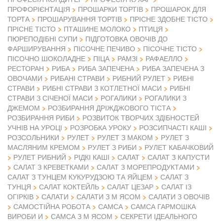
ПРОФОРІЄНТАЦІЯ
ПРОШАРКИ ТОРТІВ
ПРОШАРОК ДЛЯ
ТОРТА
ПРОШАРУВАННЯ ТОРТІВ
ПРІСНЕ ЗДОБНЕ ТІСТО
ПРІСНЕ ТІСТО
ПТАШИНЕ МОЛОКО
ПТИЦЯ
ПЮРЕПОДІБНІ СУПИ
ПІДГОТОВКА ОВОЧІВ ДО
ФАРШИРУВАННЯ
ПІСОЧНЕ ПЕЧИВО
ПІСОЧНЕ ТІСТО
ПІСОЧНО ШОКОЛАДНЕ
ПІЦА
РАМЗІ
РАФАЕЛЛО
РЕСТОРАН
РИБА
РИБА ЗАПЕЧЕНА
РИБА ЗАПЕЧЕНА З
ОВОЧАМИ
РИБАНІ СТРАВИ
РИБНИЙ РУЛЕТ
РИБНІ
СТРАВИ
РИБНІ СТРАВИ З КОТЛЕТНОЇ МАСИ
РИБНІ
СТРАВИ З СІЧЕНОЇ МАСИ
РОГАЛИКИ
РОГАЛИКИ З
ДЖЕМОМ
РОЗБИРАННЯ ДРІЖДЖОВОГО ТІСТА
РОЗБИРАННЯ РИБИ
РОЗВИТОК ТВОРЧИХ ЗДІБНОСТЕЙ
УЧНІВ НА УРОЦІ
РОЗРОБКА УРОКУ
РОЗСИПЧАСТІ КАШІ
РОЗСОЛЬНИКИ
РУЛЕТ
РУЛЕТ З МАКОМ
РУЛЕТ З
МАСЛЯНИМ КРЕМОМ
РУЛЕТ З РИБИ
РУЛЕТ КАБАЧКОВИЙ
РУЛЕТ РИБНИЙ
РІДКІ КАШІ
САЛАТ
САЛАТ З КАПУСТИ
САЛАТ З КРЕВЕТКАМИ
САЛАТ З МОРЕПРОДУКТАМИ
САЛАТ З ТУНЦЕМ КУКУРУДЗОЮ ТА ЯЙЦЕМ
САЛАТ З
ТУНЦЯ
САЛАТ КОКТЕЙЛЬ
САЛАТ ЦЕЗАР
САЛАТ ІЗ
ОГІРКІВ
САЛАТИ
САЛАТИ З М ЯСОМ
САЛАТИ З ОВОЧІВ
САМОСТІЙНА РОБОТА
САМСА
САМСА ГАРМОШКА
ВИРОБИ И
САМСА З М ЯСОМ
СЕКРЕТИ ІДЕАЛЬНОГО