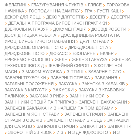
ЖЕЛАТИНІ
ГЛАЗУРУВАННЯ ФРУКТІВ
ГЛЯСЕ
ГОРОХОВА
НАЧИНКА
ГОСПОДИНІ НА ЗАМІТКУ
ГРА
ГУСТІ КАШІ
ДЕКОР ДЛЯ ЯЄЦЬ
ДЕКОР ДЛЯТОРТІВ
ДЕСЕРТ
ДЕСЕРТИ
ДЕТАЛЬНА ПРОГРАМА ВИРОБНИЧОЇ ПРАКТИКИ
ДЗЕРКАЛЬНА ГЛАЗУР
ДОКУМЕНТАЦІЯ
ДОСВІД РОБОТИ
ДОСЛІДНИЦЬКА РОБОТА
ДОСЛІДНИЦЬКА РОБОТА НА
УРОЦІ ВИРОБНИЧОГО НАВЧАННЯ
ДРУГІ СТРАВИ
ДРІЖДЖОВЕ ОПАРНЕ ТІСТО
ДРІЖДЖОВЕ ТІСТА
ДРІЖДЖОВЕ ТІСТО
ДЮКАСС
ЕЗОПАРНЕ
ЕКЛЕР
ЕРЕЖЕМО ЕКОЛОГІЮ
ЖЕЛЕ
ЖЕЛЕ З ГАРБУЗА
ЖЕЛЕ ЗА
ТЕХНОЛОГІЄЮ 3 Д
ЖЕЛЕЙНИЙ СИРОП
З КОТЛЕТНОЇ
МАСИ
З МАКОМ БУЛОЧКА
З ПТИЦІ
ЗАВАРНЕ ТІСТО
ЗАВАРНІ ТРУБОЧКИ
ЗАВАРНІ ТІСТЕЧКА
ЗАВДАННЯ
ЗАГАЛЬНІ ПОЛОЖЕННЯ
ЗАКУСКА
ЗАКУСКА З КАБАЧКІВ
ЗАКУСКИ
ЗАКУСКА З КАПУСТИ
ЗАКУСКИ З КРАБОВИХ
ПАЛИЧОК
ЗАКУСКИ З РИБИ
ЗАМІННИКИ СОЛІ
ЗАМІННИКИ СПЕЦІЙ ТА ПРИПРАВ
ЗАПЕЧЕНІ БАКЛАЖАНИ
ЗАПЕЧЕНІ БАКЛАЖАНИ З ФАРШЕМ ТА ПОМІДОРАМИ
ЗАПЕЧЕНІ М ЯСНІ СТРАВИ
ЗАПЕЧЕНІ СТРАВИ
ЗАПЕЧЕНІ
СТРАВИ З ОВОЧІВ
ЗАПЕЧЕНІ СТРАВИ З ЯЄЦЬ
ЗАПРАВКИ
ДЛЯ САЛАТІВ
ЗАПРАВНІ СТРАВИ
ЗАПІКАНКИ
ЗАПІКАННЯ
ЗВОРОТНІЙ ЗВ ЯЗОК
И З
И З ДРІЖДЖОВОГО
И З