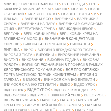
МЛИНЦІ З СИРНОЮ НАЧИНКОЮ
БУТЕРБРОДИ
БІЗЕ
БІЛКОВИЙ ЗАВАРНИЙ КРЕМ
БІЛЯШІ
БІСКВІТ
БІСКВІТ
ОСНОВНИЙ
БІСКВІТНЕ ТІСТО
БІСКВІТНІ ТОРТИ
В
В
ЯЗКІ КАШІ
ВАРЕНЕ М ЯСО
ВАРЕНИКИ
ВАРЕНИКИ З
СИРОМ
ВАРЕНИКИ НА ПАРУ
ВАРЕНИКИ У СУЧАСНОМУ
СТИЛІ
ВЕГЕТАТИВНА ГРУПА
ВЕЛИКОДНІЙ ДЕКОР
ВЕРГУНИ
ВЕРШКОВИЙ КРЕМ
ВЕРШКОВИЙ КРЕМ НА
ЗГУЩЕНОМУ МОЛОЦІ
ВИЗНАЧЕННЯ КОНЦЕНТРАЦІЇ
СИРОПІВ
ВИКОНАТИ ТЕСТУВАННЯ
ВИПІКАННЯ
ВИПІЧКА
ВИРО
ВИРОБИ З ДРІЖДЖОВОГО ТІСТА
ВИРОБИ З ТІСТА
ВИРОБИ И
ВИРОБНИЧЕ НАВЧАННЯ
ВИСТУП
ВИХОВАННЯ
ВИХОВНА ГОДИНА
ВИХОВНА
РОБОТА
ВОРКШОП ЕКОНАВИЧКИ В ПРОФЕСІЇ В РАМКАХ
ЄВРОПЕЙСЬКОГО РОКУ НАВИЧОК
ВСЕ ПРО ОБТЯЖКУ
ТОРТА МАСТИКОЮ ПОРАДИ КОНДИТЕРАМ
ВТРОБИ З
ГАРБУЗА
ВЧИМОСЯ
ВЧИМОСЯ СМАЧНО ВИПІКАТИ
ВІДЕО
ВЧИМОСЯ СМАЧНО ГОТУВАТИ
ВІДЕО УРОК
ВІДЕОУРОК
ВІДЕОУПРК
ВІДЕОУРОК КОНДИТЕР
ВІДЕОУРОКИ
ВІДЕУРОК
ВІДКРИТИЙ УРОК
ВІЛЕОУРОК
ВІНОЧОК БУЛОЧКА
ГАЛУШКИ
ГАНАШ
ГАРБУЗОВИЙ
КРЕМ СУП
ГАРБУЗОВИЙ ЧІЗКЕЙК
ГАРНІРИ
ГАРЯЧІ М
ЯСНІ СТРАВИ
ГАРЯЧІ НАПОЇ
ГЛАЗУР
ГЛАЗУР НА