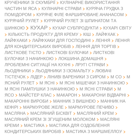
КРУЧЕНИКИ ЗІ СКУМБРІЇ
КУЛІНАРНЕ ВИКОРИСТАННЯ
ЧАСТИН М ЯСА
КУЛІНАРНІ СТРАВИ
КУРЯЧА ГРУДКА З
ПОМІДОРОМ
КУРЯЧЕ ФІЛЕ ФАРШИРОВАНЕ АНАНАСОМ
КУРЯЧИЙ РУЛЕТ
КУРЯЧИЙ РУЛЕТ ЗІ ШПИНАТОМ ТА
КУХАР
ШИНКОЮ
КУХАР СУБПРОДУКТИ
КУХАРІ СВІТУ
КІЛЬКІСТЬ ПРОДУКТУ ДЛЯ КРЕМУ
КІШ
ЛАЙФХАК
ЛАЙФХАКИ
ЛАЙФХАКИ ДЛЯ ГОСПОДИНІ
ЛЕННЯ
ЛЕННЯ
ДЛЯ КОНДИТЕРСЬКИХ ВИРОБІВ
ЛЕННЯ ДЛЯ ТОРТІВ
ЛИСТКОВЕ ТІСТО
ЛИСТКОВІ БУЛОЧКИ
ЛИСТКОВІ
БУЛОЧКИ З НАЧИНКОЮ
ЛОКШИНА ДОМАШНЯ
ЛРОБЛЕМНІ СИТУАЦІЇ НА КУХНІ
ЛРУГІ СТРАВИ
ЛЬОДЯНИКИ
ЛЬОДЯНИКИ З ІЗОМАЛЬТУ
ЛЮВАЧІ
ТІСТЕЧОК
ЛІДЕР
ЛІНИВІ ВАРЕНИКИ З СИРОМ
М СО
М
ЯСНИЙ РУЛЕТ
М ЯСНІ
М ЯСНІ МІШЕЧКИ З НАЧИНКОЮ
М
М ЯСНІ ПАМПУШКИ З НАЧИНКОЮ
М ЯСНІ СТРАВИ
ЯСО
МАЙСТЕР КЛАС
МАКАРОН
МАКАРОНИ ВІДВАРНІ
МАКАРОННІ ВИРОБИ
МАННИК З ВИШНЕЮ
МАННИК НА
КЕФІРІ
МАРМУРОВЕ ЖЕЛЕ
МАРМУРОВЕ ПЕЧИВО
МАСЛЯНА
МАСЛЯНИЙ БІСКВІТ
МАСЛЯНИЙ КРЕМ
МАСЛЯНИЙ КРЕМ ЗІ ЗГУЩЕНИМ МОЛОКОМ
МАСЛЯНІ
КРЕМИ
МАСТИКА
МАСТИКА ДЛЯ ОЗДОБЛЕННЯ
КОНДИТЕРСЬКИХ ВИРОБІВ
МАСТИКА З МАРШМЕЛЛОУ