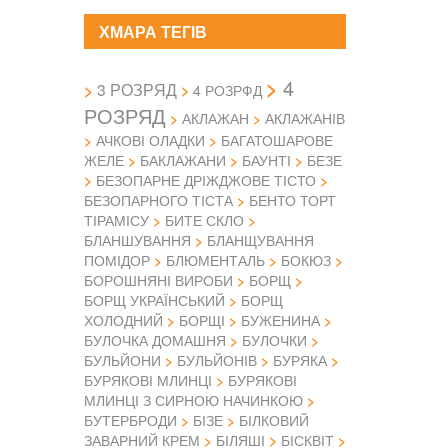
ХМАРА ТЕГІВ
4
3 РОЗРЯД
4 РОЗРФД
РОЗРЯД
АКЛАЖАН
АКЛАЖАНІВ
АЧКОВІ ОЛАДКИ
БАГАТОШАРОВЕ
ЖЕЛЕ
БАКЛАЖАНИ
БАУНТІ
БЕЗЕ
БЕЗОПАРНЕ ДРІЖДЖОВЕ ТІСТО
БЕЗОПАРНОГО ТІСТА
БЕНТО ТОРТ
ТІРАМІСУ
БИТЕ СКЛО
БЛАНШУВАННЯ
БЛАНЩУВАННЯ
ПОМІДОР
БЛЮМЕНТАЛЬ
БОКЮЗ
БОРОШНЯНІ ВИРОБИ
БОРЩ
БОРЩ УКРАЇНСЬКИЙ
БОРЩ
ХОЛОДНИЙ
БОРЩІ
БУЖЕНИНА
БУЛОЧКА ДОМАШНЯ
БУЛОЧКИ
БУЛЬЙОНИ
БУЛЬЙОНІВ
БУРЯКА
БУРЯКОВІ МЛИНЦІ
БУРЯКОВІ
МЛИНЦІ З СИРНОЮ НАЧИНКОЮ
БУТЕРБРОДИ
БІЗЕ
БІЛКОВИЙ
ЗАВАРНИЙ КРЕМ
БІЛЯШІ
БІСКВІТ