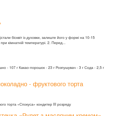
у
дістали бісквіт із духовки, залиште його у формі на 10-15
ь при кімнатній температурі. 2. Перед...
но - 107 г Какао-порошок - 23 г Розпушувач - 3 г Сода - 2,5 г
шоколадно - фруктового торта
ого торта «Спокуса» кондитер III розряду
істечка «Рулет з масляним кремом».