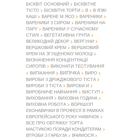
БІСКВІТ ОСНОВНИЙ
БІСКВІТНЕ
ТІСТО
БІСКВІТНІ ТОРТИ
В
В ЯЗКІ
КАШІ
ВАРЕНЕ М ЯСО
ВАРЕНИКИ
ВАРЕНИКИ З СИРОМ
ВАРЕНИКИ НА
ПАРУ
ВАРЕНИКИ У СУЧАСНОМУ
СТИЛІ
ВЕГЕТАТИВНА ГРУПА
ВЕЛИКОДНІЙ ДЕКОР
ВЕРГУНИ
ВЕРШКОВИЙ КРЕМ
ВЕРШКОВИЙ
КРЕМ НА ЗГУЩЕНОМУ МОЛОЦІ
ВИЗНАЧЕННЯ КОНЦЕНТРАЦІЇ
СИРОПІВ
ВИКОНАТИ ТЕСТУВАННЯ
ВИПІЧКА
ВИПІКАННЯ
ВИРО
ВИРОБИ З ДРІЖДЖОВОГО ТІСТА
ВИРОБИ З ТІСТА
ВИРОБИ И
ВИРОБНИЧЕ НАВЧАННЯ
ВИСТУП
ВИХОВАННЯ
ВИХОВНА ГОДИНА
ВИХОВНА РОБОТА
ВОРКШОП
ЕКОНАВИЧКИ В ПРОФЕСІЇ В РАМКАХ
ЄВРОПЕЙСЬКОГО РОКУ НАВИЧОК
ВСЕ ПРО ОБТЯЖКУ ТОРТА
МАСТИКОЮ ПОРАДИ КОНДИТЕРАМ
ВТРОБИ З ГАРБУЗА
ВЧИМОСЯ