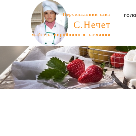
Персональний сайт
ГОЛО
С.Нечет
майстра виробничого навчання