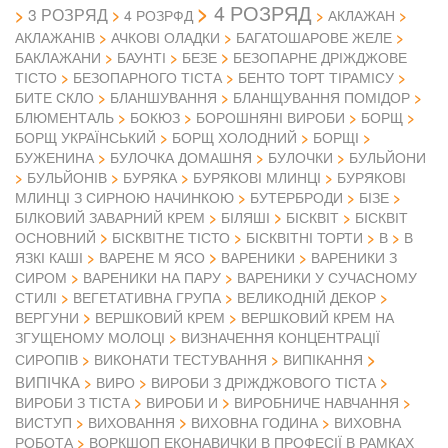
4 РОЗРЯД
3 РОЗРЯД
4 РОЗРФД
АКЛАЖАН
АКЛАЖАНІВ
АЧКОВІ ОЛАДКИ
БАГАТОШАРОВЕ ЖЕЛЕ
БАКЛАЖАНИ
БАУНТІ
БЕЗЕ
БЕЗОПАРНЕ ДРІЖДЖОВЕ
ТІСТО
БЕЗОПАРНОГО ТІСТА
БЕНТО ТОРТ ТІРАМІСУ
БИТЕ СКЛО
БЛАНШУВАННЯ
БЛАНЩУВАННЯ ПОМІДОР
БЛЮМЕНТАЛЬ
БОКЮЗ
БОРОШНЯНІ ВИРОБИ
БОРЩ
БОРЩ УКРАЇНСЬКИЙ
БОРЩ ХОЛОДНИЙ
БОРЩІ
БУЖЕНИНА
БУЛОЧКА ДОМАШНЯ
БУЛОЧКИ
БУЛЬЙОНИ
БУЛЬЙОНІВ
БУРЯКА
БУРЯКОВІ МЛИНЦІ
БУРЯКОВІ
МЛИНЦІ З СИРНОЮ НАЧИНКОЮ
БУТЕРБРОДИ
БІЗЕ
БІЛКОВИЙ ЗАВАРНИЙ КРЕМ
БІЛЯШІ
БІСКВІТ
БІСКВІТ
ОСНОВНИЙ
БІСКВІТНЕ ТІСТО
БІСКВІТНІ ТОРТИ
В
В
ЯЗКІ КАШІ
ВАРЕНЕ М ЯСО
ВАРЕНИКИ
ВАРЕНИКИ З
СИРОМ
ВАРЕНИКИ НА ПАРУ
ВАРЕНИКИ У СУЧАСНОМУ
СТИЛІ
ВЕГЕТАТИВНА ГРУПА
ВЕЛИКОДНІЙ ДЕКОР
ВЕРГУНИ
ВЕРШКОВИЙ КРЕМ
ВЕРШКОВИЙ КРЕМ НА
ЗГУЩЕНОМУ МОЛОЦІ
ВИЗНАЧЕННЯ КОНЦЕНТРАЦІЇ
СИРОПІВ
ВИКОНАТИ ТЕСТУВАННЯ
ВИПІКАННЯ
ВИПІЧКА
ВИРО
ВИРОБИ З ДРІЖДЖОВОГО ТІСТА
ВИРОБИ З ТІСТА
ВИРОБИ И
ВИРОБНИЧЕ НАВЧАННЯ
ВИСТУП
ВИХОВАННЯ
ВИХОВНА ГОДИНА
ВИХОВНА
РОБОТА
ВОРКШОП ЕКОНАВИЧКИ В ПРОФЕСІЇ В РАМКАХ