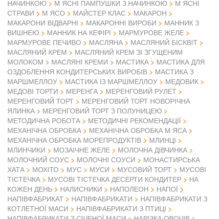
НАЧИНКОЮ
М ЯСНІ ПАМПУШКИ З НАЧИНКОЮ
М ЯСНІ
М ЯСО
СТРАВИ
МАЙСТЕР КЛАС
МАКАРОН
МАКАРОНИ ВІДВАРНІ
МАКАРОННІ ВИРОБИ
МАННИК З
ВИШНЕЮ
МАННИК НА КЕФІРІ
МАРМУРОВЕ ЖЕЛЕ
МАРМУРОВЕ ПЕЧИВО
МАСЛЯНА
МАСЛЯНИЙ БІСКВІТ
МАСЛЯНИЙ КРЕМ
МАСЛЯНИЙ КРЕМ ЗІ ЗГУЩЕНИМ
МОЛОКОМ
МАСЛЯНІ КРЕМИ
МАСТИКА
МАСТИКА ДЛЯ
ОЗДОБЛЕННЯ КОНДИТЕРСЬКИХ ВИРОБІВ
МАСТИКА З
МАРШМЕЛЛОУ
МАСТИКА ІЗ МАРШМЕЛЛОУ
МЕДОВИК
МЕДОВІ ТОРТИ
МЕРЕНГА
МЕРЕНГОВИЙ РУЛЕТ
МЕРЕНГОВИЙ ТОРТ
МЕРЕНГОВИЙ ТОРТ НОВОРІЧНА
ЯЛИНКА
МЕРЕНГОВИЙ ТОРТ З ПОЛУНИЦЕЮ
МЕТОДИЧНА РОБОТА
МЕТОДИЧНІ РЕКОМЕНДАЦІЇ
МЕХАНІЧНА ОБРОБКА
МЕХАНІЧНА ОБРОБКА М ЯСА
МЕХАНІЧНА ОБРОБКА МОРЕПРОДУКТІВ
МЛИНЦІ
МЛИНЧИКИ
МОЗАІЧНЕ ЖЕЛЕ
МОЛОЧНА ДІВЧИНКА
МОЛОЧНИЙ СОУС
МОЛОЧНІ СОУСИ
МОНАСТИРСЬКА
ХАТА
МОХІТО
МУС
МУСИ
МУСОВИЙ ТОРТ
МУСОВІ
ТІСТЕЧКА
МУСОВІ ТІСТЕЧКА ДЕСЕРТИ КОНДИТЕР
НА
КОЖЕН ДЕНЬ
НАЛИСНИКИ
НАПОЛЕОН
НАПОЇ
НАПІВФАБРИКАТ
НАПІВФАБРИКАТИ
НАПІВФАБРИКАТИ З
КОТЛЕТНОЇ МАСИ
НАПІВФАБРИКАТИ З ПТИЦІ
НАПІВФАБРИКАТИ З СІЧЕНОЇ МАСИ
НАРІЗКА ОВОЧІВ