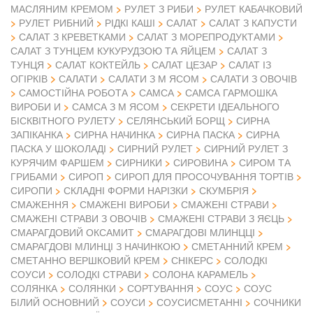
МАСЛЯНИМ КРЕМОМ
РУЛЕТ З РИБИ
РУЛЕТ КАБАЧКОВИЙ
РУЛЕТ РИБНИЙ
РІДКІ КАШІ
САЛАТ
САЛАТ З КАПУСТИ
САЛАТ З КРЕВЕТКАМИ
САЛАТ З МОРЕПРОДУКТАМИ
САЛАТ З ТУНЦЕМ КУКУРУДЗОЮ ТА ЯЙЦЕМ
САЛАТ З
ТУНЦЯ
САЛАТ КОКТЕЙЛЬ
САЛАТ ЦЕЗАР
САЛАТ ІЗ
ОГІРКІВ
САЛАТИ
САЛАТИ З М ЯСОМ
САЛАТИ З ОВОЧІВ
САМОСТІЙНА РОБОТА
САМСА
САМСА ГАРМОШКА
ВИРОБИ И
САМСА З М ЯСОМ
СЕКРЕТИ ІДЕАЛЬНОГО
БІСКВІТНОГО РУЛЕТУ
СЕЛЯНСЬКИЙ БОРЩ
СИРНА
ЗАПІКАНКА
СИРНА НАЧИНКА
СИРНА ПАСКА
СИРНА
ПАСКА У ШОКОЛАДІ
СИРНИЙ РУЛЕТ
СИРНИЙ РУЛЕТ З
КУРЯЧИМ ФАРШЕМ
СИРНИКИ
СИРОВИНА
СИРОМ ТА
ГРИБАМИ
СИРОП
СИРОП ДЛЯ ПРОСОЧУВАННЯ ТОРТІВ
СИРОПИ
СКЛАДНІ ФОРМИ НАРІЗКИ
СКУМБРІЯ
СМАЖЕННЯ
СМАЖЕНІ ВИРОБИ
СМАЖЕНІ СТРАВИ
СМАЖЕНІ СТРАВИ З ОВОЧІВ
СМАЖЕНІ СТРАВИ З ЯЄЦЬ
СМАРАГДОВИЙ ОКСАМИТ
СМАРАГДОВІ МЛИНЦЦІ
СМАРАГДОВІ МЛИНЦІ З НАЧИНКОЮ
СМЕТАННИЙ КРЕМ
СМЕТАННО ВЕРШКОВИЙ КРЕМ
СНІКЕРС
СОЛОДКІ
СОУСИ
СОЛОДКІ СТРАВИ
СОЛОНА КАРАМЕЛЬ
СОЛЯНКА
СОЛЯНКИ
СОРТУВАННЯ
СОУС
СОУС
БІЛИЙ ОСНОВНИЙ
СОУСИ
СОУСИСМЕТАННІ
СОЧНИКИ