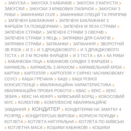
ЗАКУСКА
ЗАКУСКА З КАБАЧКІВ
ЗАКУСКА З КАПУСТИ
ЗАКУСКИ
ЗАКУСКИ З КРАБОВИХ ПАЛИЧОК
ЗАКУСКИ З
РИБИ
ЗАМІННИКИ СОЛІ
ЗАМІННИКИ СПЕЦІЙ ТА ПРИПРАВ
ЗАПЕЧЕНІ БАКЛАЖАНИ
ЗАПЕЧЕНІ БАКЛАЖАНИ З
ФАРШЕМ ТА ПОМІДОРАМИ
ЗАПЕЧЕНІ М ЯСНІ СТРАВИ
ЗАПЕЧЕНІ СТРАВИ
ЗАПЕЧЕНІ СТРАВИ З ОВОЧІВ
ЗАПЕЧЕНІ СТРАВИ З ЯЄЦЬ
ЗАПРАВКИ ДЛЯ САЛАТІВ
ЗАПРАВНІ СТРАВИ
ЗАПІКАНКИ
ЗАПІКАННЯ
ЗВОРОТНІЙ
ЗВ ЯЗОК
И З
И З ДРІЖДЖОВОГО
И З ДРІЖДЖОВОГО
ТІСТА
И З М ЯСНИМ ФАРЩЕМ
И З ТІСТА
КА
КА РИБИ
КАБАЧКОВА ПІЦА
КАБАЧКОВІ ОЛАДКИ З ФАРШЕМ
КАРАМЕЛЬ
КАРАМЕЛЬ З АРАХІОМ
КАРАМЕЛЬНИЙ КРЕМ
КАРТКИ
КАРТОПЛЯ
КАРТОПЛЯ У СИРНО ЧАСНИКОВОМУ
СОУСІ
КАША ГРЕЧАНА
КАШІ
КАШІ РІЗНОЇ
КОНСИСТЕНЦІЇ
КВАЛІФІКАЦІЙНА ХАРАКТЕРИСТИКА
КВАЛІФІКАЦІЙНІ ПРОБНІ РОБОТИ
КВАС
КЕКС
КЕКС
ЗЕБРА
КЕКС НА КЕФІРІ
КИЇВСЬКИЙ БОРЩ
КОКОСОВИЙ
МУС
КОЛЕКТИВ
КОМПЛЕКСНЕ КВАЛІФІКАЦІЙНЕ
КОНДИТЕР
ЗАВДАННЯ
КОНДИТЕРАМ НА ЗАМІТКУ 4
РОЗРЯД
КОНДИТЕРСЬКІ ВИРОБИ
КОРИСНІ ПОРАДИ
КОТЛЕТА
КОТЛЕТА НАТУРАЛЬНА
КОТЛЕТА ПО КИЇВСЬКІ
КОТЛЕТНА МАСА
КОШИКИ КАБАЧКОВІ
КОШИКИ