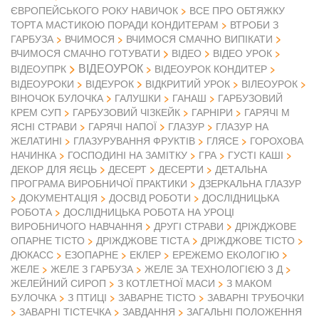
ЄВРОПЕЙСЬКОГО РОКУ НАВИЧОК
ВСЕ ПРО ОБТЯЖКУ
ТОРТА МАСТИКОЮ ПОРАДИ КОНДИТЕРАМ
ВТРОБИ З
ГАРБУЗА
ВЧИМОСЯ
ВЧИМОСЯ СМАЧНО ВИПІКАТИ
ВІДЕО
ВЧИМОСЯ СМАЧНО ГОТУВАТИ
ВІДЕО УРОК
ВІДЕОУРОК
ВІДЕОУПРК
ВІДЕОУРОК КОНДИТЕР
ВІДЕОУРОКИ
ВІДЕУРОК
ВІДКРИТИЙ УРОК
ВІЛЕОУРОК
ВІНОЧОК БУЛОЧКА
ГАЛУШКИ
ГАНАШ
ГАРБУЗОВИЙ
КРЕМ СУП
ГАРБУЗОВИЙ ЧІЗКЕЙК
ГАРНІРИ
ГАРЯЧІ М
ЯСНІ СТРАВИ
ГАРЯЧІ НАПОЇ
ГЛАЗУР
ГЛАЗУР НА
ЖЕЛАТИНІ
ГЛАЗУРУВАННЯ ФРУКТІВ
ГЛЯСЕ
ГОРОХОВА
НАЧИНКА
ГОСПОДИНІ НА ЗАМІТКУ
ГРА
ГУСТІ КАШІ
ДЕКОР ДЛЯ ЯЄЦЬ
ДЕСЕРТ
ДЕСЕРТИ
ДЕТАЛЬНА
ПРОГРАМА ВИРОБНИЧОЇ ПРАКТИКИ
ДЗЕРКАЛЬНА ГЛАЗУР
ДОКУМЕНТАЦІЯ
ДОСВІД РОБОТИ
ДОСЛІДНИЦЬКА
РОБОТА
ДОСЛІДНИЦЬКА РОБОТА НА УРОЦІ
ВИРОБНИЧОГО НАВЧАННЯ
ДРУГІ СТРАВИ
ДРІЖДЖОВЕ
ОПАРНЕ ТІСТО
ДРІЖДЖОВЕ ТІСТА
ДРІЖДЖОВЕ ТІСТО
ДЮКАСС
ЕЗОПАРНЕ
ЕКЛЕР
ЕРЕЖЕМО ЕКОЛОГІЮ
ЖЕЛЕ
ЖЕЛЕ З ГАРБУЗА
ЖЕЛЕ ЗА ТЕХНОЛОГІЄЮ 3 Д
ЖЕЛЕЙНИЙ СИРОП
З КОТЛЕТНОЇ МАСИ
З МАКОМ
БУЛОЧКА
З ПТИЦІ
ЗАВАРНЕ ТІСТО
ЗАВАРНІ ТРУБОЧКИ
ЗАВАРНІ ТІСТЕЧКА
ЗАВДАННЯ
ЗАГАЛЬНІ ПОЛОЖЕННЯ