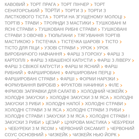
КАВОВИЙ
ТОРТ ПРАГА
ТОРТ ПІНЧЕР
ТОРТ
ТОРТИ
СЕНАТОРСЬКИЙ
ТОРТИ З
ТОРТИ З
ЛИСТКОВОГО ТІСТА
ТОРТИ НА ЗГУЩЕНОМУ МОЛОЦІ
ТОРТІВ
ТРАВИ
ТРОЯНДИ З МАСТИКИ
ТУШКОВАНІ М
ЯСНІ СТРАВИ
ТУШКОВАНІ РИБНІ СТРАВИ
ТУШКОВАНІ
СТРАВИ З ОВОЧІВ
ТЮЛЬПАНИ
ТЯГУВАННЯ ТОРТІВ
МАСТИКОЮ
ТІСТЕЧКА
ТІСТЕЧКА ШАРОВІ
ТІСТО
ТІСТО ДЛЯ ПІЦИ
УЗОВІ СТРАВИ
УРОК
УРОК
ВИРОБНИЧОГО НАВЧАННЯ
ФАРШ З ГОРОХУ
ФАРШ З
КАРТОПЛІ
ФАРШ З КВАШЕНОЇ КАПУСТИ
ФАРШ З ЛІВЕРУ
ФАРШ З СВІЖОЇ КАПУСТИ
ФАРШ М ЯСНИЙ
ФАРШ
РИБНИЙ
ФАРШИРОВАНІ
ФАРШИРОВАНІ ПЕРЦІ
ФАРШИРОВАНІ СТРАВИ
ФАРШІ
ФОРМИ НАРІЗКИ
ФОРМУВАННЯ ВИРОБІВ
ФРУКТОВІ НАЧИНКИ
ФІЛЕ
ФІРМОВІ ЗАПРАВКИ ДЛЯ САЛАТІВ
ХОЛОДНИЙ ЧІЗКЕЙК
ХОЛОДНІ ЗАКУСКИ
ХОЛОДНІ ЗАКУСКИ З М ЯСА
ХОЛОДНІ
ЗАКУСКИ З РИБИ
ХОЛОДНІ НАПОЇ
ХОЛОДНІ СТРАВИ
ХОЛОДНІ СТРАВИ З М ЯСА
ХОЛОДНІ СТРАВИ З РИБИ
ХОЛОДНІ СТРАВИ І ЗАКУСКИ З М ЯСА
ХОЛОДНІ СТРАВИ І
ЗАКУСКИ З РИБИ
ЦЕЗАР
ЦУКРОВА МАСТИКА
ЧЕБУРЕКИ
ЧЕБУРЕКИ З М ЯСОМ
ЧЕРВОНИЙ ОКСАМИТ
ЧЕРВОНИЙ
СОУС ОСНОВНИЙ
ЧИЗКЕЙК
ЧИЗКЕЙК НЬЮ ЙОРК