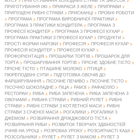
МУСУ
ПРИГОТУВАННЯ ХОЛОДНИХ СТРАВ ТА ЗАКУСОК
ПРИГОТУВАННЯ ІЖІ
ПРИКРАСИ З ЖЕЛЕ
ПРИПРАВИ
ПРИПУЩЕНІ РИБНІ СТРАВИ
ПРИСКАНЦІ
ПРОБНІ РОБОТИ
ПРОГРАМА
ПРОГРАМА ВИРОБНИЧОЇ ПРАКТИКИ
ПРОГРАМА З ПРАКТИКИ КОНДИТЕРА
ПРОГРАМА З
ПРОФЕСІЇ КОНДИТЕР
ПРОГРАМА З ПРОФЕСІЇ КУХАР
ПРОГРАМА ПРАКТИКИ З ПРОФЕСІЇ КУХАР
ПРОДУКТИ
ПРОСТІ ФОРМИ НАРІЗКИ
ПРОФЕСІЯ
ПРОФЕСІЯ КУХАР
ПРОФЕСІЯ КОНДИТЕР
ПРОФЕСІЯ КУХАР
ПРОФОРІЄНТАЦІЯ
ПРОШАРКИ ТОРТІВ
ПРОШАРОК ДЛЯ
ТОРТА
ПРОШАРУВАННЯ ТОРТІВ
ПРІСНЕ ЗДОБНЕ ТІСТО
ПРІСНЕ ТІСТО
ПТАШИНЕ МОЛОКО
ПТИЦЯ
ПЮРЕПОДІБНІ СУПИ
ПІДГОТОВКА ОВОЧІВ ДО
ФАРШИРУВАННЯ
ПІСОЧНЕ ПЕЧИВО
ПІСОЧНЕ ТІСТО
ПІСОЧНО ШОКОЛАДНЕ
ПІЦА
РАМЗІ
РАФАЕЛЛО
РЕСТОРАН
РИБА
РИБА ЗАПЕЧЕНА
РИБА ЗАПЕЧЕНА З
ОВОЧАМИ
РИБАНІ СТРАВИ
РИБНИЙ РУЛЕТ
РИБНІ
СТРАВИ
РИБНІ СТРАВИ З КОТЛЕТНОЇ МАСИ
РИБНІ
СТРАВИ З СІЧЕНОЇ МАСИ
РОГАЛИКИ
РОГАЛИКИ З
ДЖЕМОМ
РОЗБИРАННЯ ДРІЖДЖОВОГО ТІСТА
РОЗБИРАННЯ РИБИ
РОЗВИТОК ТВОРЧИХ ЗДІБНОСТЕЙ
УЧНІВ НА УРОЦІ
РОЗРОБКА УРОКУ
РОЗСИПЧАСТІ КАШІ
РОЗСОЛЬНИКИ
РУЛЕТ
РУЛЕТ З МАКОМ
РУЛЕТ З