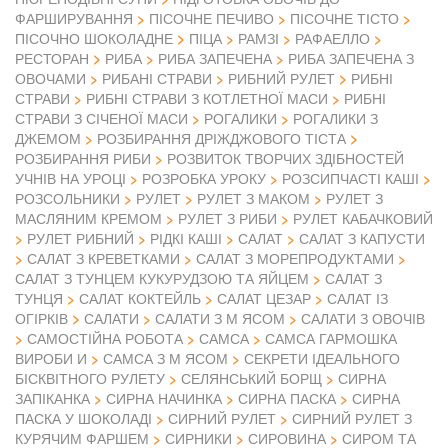
ФАРШИРУВАННЯ
ПІСОЧНЕ ПЕЧИВО
ПІСОЧНЕ ТІСТО
ПІСОЧНО ШОКОЛАДНЕ
ПІЦА
РАМЗІ
РАФАЕЛЛО
РЕСТОРАН
РИБА
РИБА ЗАПЕЧЕНА
РИБА ЗАПЕЧЕНА З
ОВОЧАМИ
РИБАНІ СТРАВИ
РИБНИЙ РУЛЕТ
РИБНІ
СТРАВИ
РИБНІ СТРАВИ З КОТЛЕТНОЇ МАСИ
РИБНІ
СТРАВИ З СІЧЕНОЇ МАСИ
РОГАЛИКИ
РОГАЛИКИ З
ДЖЕМОМ
РОЗБИРАННЯ ДРІЖДЖОВОГО ТІСТА
РОЗБИРАННЯ РИБИ
РОЗВИТОК ТВОРЧИХ ЗДІБНОСТЕЙ
УЧНІВ НА УРОЦІ
РОЗРОБКА УРОКУ
РОЗСИПЧАСТІ КАШІ
РОЗСОЛЬНИКИ
РУЛЕТ
РУЛЕТ З МАКОМ
РУЛЕТ З
МАСЛЯНИМ КРЕМОМ
РУЛЕТ З РИБИ
РУЛЕТ КАБАЧКОВИЙ
РУЛЕТ РИБНИЙ
РІДКІ КАШІ
САЛАТ
САЛАТ З КАПУСТИ
САЛАТ З КРЕВЕТКАМИ
САЛАТ З МОРЕПРОДУКТАМИ
САЛАТ З ТУНЦЕМ КУКУРУДЗОЮ ТА ЯЙЦЕМ
САЛАТ З
ТУНЦЯ
САЛАТ КОКТЕЙЛЬ
САЛАТ ЦЕЗАР
САЛАТ ІЗ
ОГІРКІВ
САЛАТИ
САЛАТИ З М ЯСОМ
САЛАТИ З ОВОЧІВ
САМОСТІЙНА РОБОТА
САМСА
САМСА ГАРМОШКА
ВИРОБИ И
САМСА З М ЯСОМ
СЕКРЕТИ ІДЕАЛЬНОГО
БІСКВІТНОГО РУЛЕТУ
СЕЛЯНСЬКИЙ БОРЩ
СИРНА
ЗАПІКАНКА
СИРНА НАЧИНКА
СИРНА ПАСКА
СИРНА
ПАСКА У ШОКОЛАДІ
СИРНИЙ РУЛЕТ
СИРНИЙ РУЛЕТ З
КУРЯЧИМ ФАРШЕМ
СИРНИКИ
СИРОВИНА
СИРОМ ТА