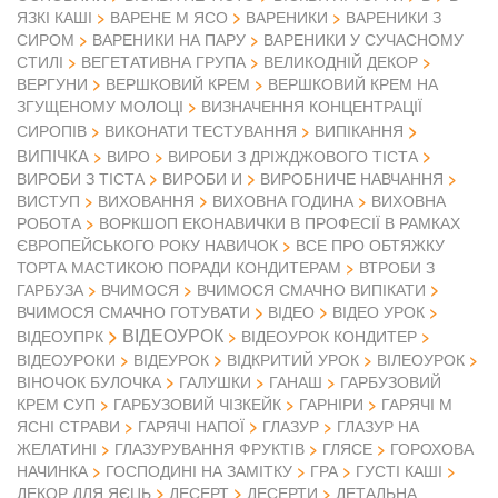
ЯЗКІ КАШІ
ВАРЕНЕ М ЯСО
ВАРЕНИКИ
ВАРЕНИКИ З
СИРОМ
ВАРЕНИКИ НА ПАРУ
ВАРЕНИКИ У СУЧАСНОМУ
СТИЛІ
ВЕГЕТАТИВНА ГРУПА
ВЕЛИКОДНІЙ ДЕКОР
ВЕРГУНИ
ВЕРШКОВИЙ КРЕМ
ВЕРШКОВИЙ КРЕМ НА
ЗГУЩЕНОМУ МОЛОЦІ
ВИЗНАЧЕННЯ КОНЦЕНТРАЦІЇ
СИРОПІВ
ВИКОНАТИ ТЕСТУВАННЯ
ВИПІКАННЯ
ВИПІЧКА
ВИРО
ВИРОБИ З ДРІЖДЖОВОГО ТІСТА
ВИРОБИ З ТІСТА
ВИРОБИ И
ВИРОБНИЧЕ НАВЧАННЯ
ВИСТУП
ВИХОВАННЯ
ВИХОВНА ГОДИНА
ВИХОВНА
РОБОТА
ВОРКШОП ЕКОНАВИЧКИ В ПРОФЕСІЇ В РАМКАХ
ЄВРОПЕЙСЬКОГО РОКУ НАВИЧОК
ВСЕ ПРО ОБТЯЖКУ
ТОРТА МАСТИКОЮ ПОРАДИ КОНДИТЕРАМ
ВТРОБИ З
ГАРБУЗА
ВЧИМОСЯ
ВЧИМОСЯ СМАЧНО ВИПІКАТИ
ВІДЕО
ВЧИМОСЯ СМАЧНО ГОТУВАТИ
ВІДЕО УРОК
ВІДЕОУРОК
ВІДЕОУПРК
ВІДЕОУРОК КОНДИТЕР
ВІДЕОУРОКИ
ВІДЕУРОК
ВІДКРИТИЙ УРОК
ВІЛЕОУРОК
ВІНОЧОК БУЛОЧКА
ГАЛУШКИ
ГАНАШ
ГАРБУЗОВИЙ
КРЕМ СУП
ГАРБУЗОВИЙ ЧІЗКЕЙК
ГАРНІРИ
ГАРЯЧІ М
ЯСНІ СТРАВИ
ГАРЯЧІ НАПОЇ
ГЛАЗУР
ГЛАЗУР НА
ЖЕЛАТИНІ
ГЛАЗУРУВАННЯ ФРУКТІВ
ГЛЯСЕ
ГОРОХОВА
НАЧИНКА
ГОСПОДИНІ НА ЗАМІТКУ
ГРА
ГУСТІ КАШІ
ДЕКОР ДЛЯ ЯЄЦЬ
ДЕСЕРТ
ДЕСЕРТИ
ДЕТАЛЬНА