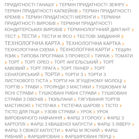
ПРИДАТНОСТІ ГАНАШУ
ТЕРМІН ПРИДАТНОСТІ ЗЕФІРУ
ТЕРМІН ПРИДАТНОСТІ КАПКЕЙКІВ
ТЕРМІН ПРИДАТНОСТІ
КРЕМІВ
ТЕРМІН ПРИДАТНОСТІ МЕРЕНГИ
ТЕРМІНИ
ПРИДАТНОСТІ ВИРОБІВ
ТЕРМІНИ ПРИДАТНОСТІ
КОНДИТЕРСЬКИХ ВИРОБІВ
ТЕРМІНОЛОГІЧНИЙ ДИКТАНТ
ТЕСТИ
ТЕСТ
ТЕСТИ М ЯСО
ТЕСТОВІ ЗАВДАННЯ
ТЕХНОЛОГІЧНА КАРТА
ТЕХНОЛОГІЧНА КАРТКА
ТЕХНОЛОГІЧНІ КАРТИ
ТЕХНОЛОГІЧНА СХЕМА
ТЕЩИН
ЯЗИК
ТИПОВА ПРОГРАМА З ПРОФЕСІЇ
ТИРАЖ
ТОМАТИ
ТОРТ
ТОРТ ОРЕО
ТОРТ АНГЕЛЬСЬКИЙ
ТОРТ
КАВОВИЙ
ТОРТ ПРАГА
ТОРТ ПІНЧЕР
ТОРТ
ТОРТИ
СЕНАТОРСЬКИЙ
ТОРТИ З
ТОРТИ З
ЛИСТКОВОГО ТІСТА
ТОРТИ НА ЗГУЩЕНОМУ МОЛОЦІ
ТОРТІВ
ТРАВИ
ТРОЯНДИ З МАСТИКИ
ТУШКОВАНІ М
ЯСНІ СТРАВИ
ТУШКОВАНІ РИБНІ СТРАВИ
ТУШКОВАНІ
СТРАВИ З ОВОЧІВ
ТЮЛЬПАНИ
ТЯГУВАННЯ ТОРТІВ
МАСТИКОЮ
ТІСТЕЧКА
ТІСТЕЧКА ШАРОВІ
ТІСТО
ТІСТО ДЛЯ ПІЦИ
УЗОВІ СТРАВИ
УРОК
УРОК
ВИРОБНИЧОГО НАВЧАННЯ
ФАРШ З ГОРОХУ
ФАРШ З
КАРТОПЛІ
ФАРШ З КВАШЕНОЇ КАПУСТИ
ФАРШ З ЛІВЕРУ
ФАРШ З СВІЖОЇ КАПУСТИ
ФАРШ М ЯСНИЙ
ФАРШ
РИБНИЙ
ФАРШИРОВАНІ
ФАРШИРОВАНІ ПЕРЦІ