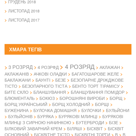
ГРУДЕНЬ 2018
ЛИСТОПАД 2018
ЛИСТОПАД 2017
ХМАРА ТЕГІВ
4 РОЗРЯД
3 РОЗРЯД
4 РОЗРФД
АКЛАЖАН
АКЛАЖАНІВ
АЧКОВІ ОЛАДКИ
БАГАТОШАРОВЕ ЖЕЛЕ
БАКЛАЖАНИ
БАУНТІ
БЕЗЕ
БЕЗОПАРНЕ ДРІЖДЖОВЕ
ТІСТО
БЕЗОПАРНОГО ТІСТА
БЕНТО ТОРТ ТІРАМІСУ
БИТЕ СКЛО
БЛАНШУВАННЯ
БЛАНЩУВАННЯ ПОМІДОР
БЛЮМЕНТАЛЬ
БОКЮЗ
БОРОШНЯНІ ВИРОБИ
БОРЩ
БОРЩ УКРАЇНСЬКИЙ
БОРЩ ХОЛОДНИЙ
БОРЩІ
БУЖЕНИНА
БУЛОЧКА ДОМАШНЯ
БУЛОЧКИ
БУЛЬЙОНИ
БУЛЬЙОНІВ
БУРЯКА
БУРЯКОВІ МЛИНЦІ
БУРЯКОВІ
МЛИНЦІ З СИРНОЮ НАЧИНКОЮ
БУТЕРБРОДИ
БІЗЕ
БІЛКОВИЙ ЗАВАРНИЙ КРЕМ
БІЛЯШІ
БІСКВІТ
БІСКВІТ
ОСНОВНИЙ
БІСКВІТНЕ ТІСТО
БІСКВІТНІ ТОРТИ
В
В