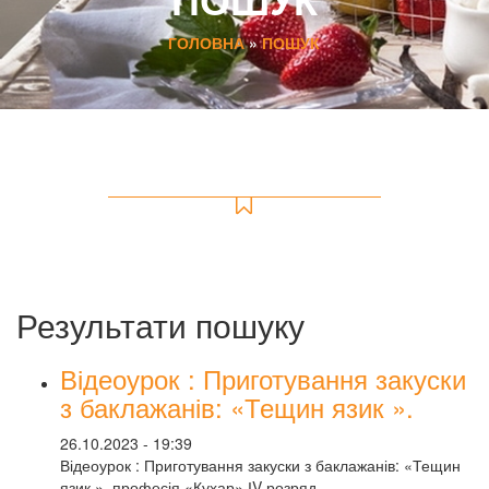
ГОЛОВНА
»
ПОШУК
Результати пошуку
Відеоурок : Приготування закуски
з баклажанів: «Тещин язик ».
26.10.2023 - 19:39
Відеоурок : Приготування закуски з баклажанів: «Тещин
язик ». професія «Кухар» ІV розряд