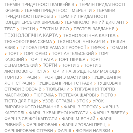
ТЕРМІН ПРИДАТНОСТІ КАПКЕЙКІВ
ТЕРМІН ПРИДАТНОСТІ
КРЕМІВ
ТЕРМІН ПРИДАТНОСТІ МЕРЕНГИ
ТЕРМІНИ
ПРИДАТНОСТІ ВИРОБІВ
ТЕРМІНИ ПРИДАТНОСТІ
КОНДИТЕРСЬКИХ ВИРОБІВ
ТЕРМІНОЛОГІЧНИЙ ДИКТАНТ
ТЕСТИ
ТЕСТ
ТЕСТИ М ЯСО
ТЕСТОВІ ЗАВДАННЯ
ТЕХНОЛОГІЧНА КАРТА
ТЕХНОЛОГІЧНА КАРТКА
ТЕХНОЛОГІЧНІ КАРТИ
ТЕХНОЛОГІЧНА СХЕМА
ТЕЩИН
ЯЗИК
ТИПОВА ПРОГРАМА З ПРОФЕСІЇ
ТИРАЖ
ТОМАТИ
ТОРТ
ТОРТ ОРЕО
ТОРТ АНГЕЛЬСЬКИЙ
ТОРТ
КАВОВИЙ
ТОРТ ПРАГА
ТОРТ ПІНЧЕР
ТОРТ
ТОРТИ
СЕНАТОРСЬКИЙ
ТОРТИ З
ТОРТИ З
ЛИСТКОВОГО ТІСТА
ТОРТИ НА ЗГУЩЕНОМУ МОЛОЦІ
ТОРТІВ
ТРАВИ
ТРОЯНДИ З МАСТИКИ
ТУШКОВАНІ М
ЯСНІ СТРАВИ
ТУШКОВАНІ РИБНІ СТРАВИ
ТУШКОВАНІ
СТРАВИ З ОВОЧІВ
ТЮЛЬПАНИ
ТЯГУВАННЯ ТОРТІВ
МАСТИКОЮ
ТІСТЕЧКА
ТІСТЕЧКА ШАРОВІ
ТІСТО
ТІСТО ДЛЯ ПІЦИ
УЗОВІ СТРАВИ
УРОК
УРОК
ВИРОБНИЧОГО НАВЧАННЯ
ФАРШ З ГОРОХУ
ФАРШ З
КАРТОПЛІ
ФАРШ З КВАШЕНОЇ КАПУСТИ
ФАРШ З ЛІВЕРУ
ФАРШ З СВІЖОЇ КАПУСТИ
ФАРШ М ЯСНИЙ
ФАРШ
РИБНИЙ
ФАРШИРОВАНІ
ФАРШИРОВАНІ ПЕРЦІ
ФАРШИРОВАНІ СТРАВИ
ФАРШІ
ФОРМИ НАРІЗКИ