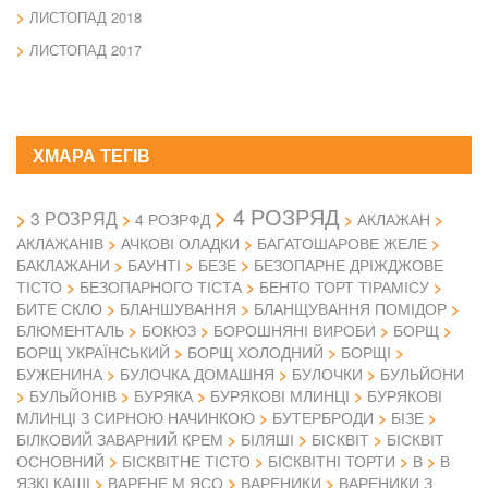
ЛИСТОПАД 2018
ЛИСТОПАД 2017
ХМАРА ТЕГІВ
4 РОЗРЯД
3 РОЗРЯД
4 РОЗРФД
АКЛАЖАН
АКЛАЖАНІВ
АЧКОВІ ОЛАДКИ
БАГАТОШАРОВЕ ЖЕЛЕ
БАКЛАЖАНИ
БАУНТІ
БЕЗЕ
БЕЗОПАРНЕ ДРІЖДЖОВЕ
ТІСТО
БЕЗОПАРНОГО ТІСТА
БЕНТО ТОРТ ТІРАМІСУ
БИТЕ СКЛО
БЛАНШУВАННЯ
БЛАНЩУВАННЯ ПОМІДОР
БЛЮМЕНТАЛЬ
БОКЮЗ
БОРОШНЯНІ ВИРОБИ
БОРЩ
БОРЩ УКРАЇНСЬКИЙ
БОРЩ ХОЛОДНИЙ
БОРЩІ
БУЖЕНИНА
БУЛОЧКА ДОМАШНЯ
БУЛОЧКИ
БУЛЬЙОНИ
БУЛЬЙОНІВ
БУРЯКА
БУРЯКОВІ МЛИНЦІ
БУРЯКОВІ
МЛИНЦІ З СИРНОЮ НАЧИНКОЮ
БУТЕРБРОДИ
БІЗЕ
БІЛКОВИЙ ЗАВАРНИЙ КРЕМ
БІЛЯШІ
БІСКВІТ
БІСКВІТ
ОСНОВНИЙ
БІСКВІТНЕ ТІСТО
БІСКВІТНІ ТОРТИ
В
В
ЯЗКІ КАШІ
ВАРЕНЕ М ЯСО
ВАРЕНИКИ
ВАРЕНИКИ З