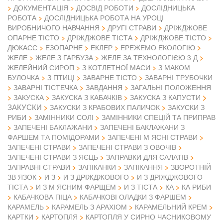
ДОКУМЕНТАЦІЯ
ДОСВІД РОБОТИ
ДОСЛІДНИЦЬКА
РОБОТА
ДОСЛІДНИЦЬКА РОБОТА НА УРОЦІ
ВИРОБНИЧОГО НАВЧАННЯ
ДРУГІ СТРАВИ
ДРІЖДЖОВЕ
ОПАРНЕ ТІСТО
ДРІЖДЖОВЕ ТІСТА
ДРІЖДЖОВЕ ТІСТО
ДЮКАСС
ЕЗОПАРНЕ
ЕКЛЕР
ЕРЕЖЕМО ЕКОЛОГІЮ
ЖЕЛЕ
ЖЕЛЕ З ГАРБУЗА
ЖЕЛЕ ЗА ТЕХНОЛОГІЄЮ 3 Д
ЖЕЛЕЙНИЙ СИРОП
З КОТЛЕТНОЇ МАСИ
З МАКОМ
БУЛОЧКА
З ПТИЦІ
ЗАВАРНЕ ТІСТО
ЗАВАРНІ ТРУБОЧКИ
ЗАВАРНІ ТІСТЕЧКА
ЗАВДАННЯ
ЗАГАЛЬНІ ПОЛОЖЕННЯ
ЗАКУСКА
ЗАКУСКА З КАБАЧКІВ
ЗАКУСКА З КАПУСТИ
ЗАКУСКИ
ЗАКУСКИ З КРАБОВИХ ПАЛИЧОК
ЗАКУСКИ З
РИБИ
ЗАМІННИКИ СОЛІ
ЗАМІННИКИ СПЕЦІЙ ТА ПРИПРАВ
ЗАПЕЧЕНІ БАКЛАЖАНИ
ЗАПЕЧЕНІ БАКЛАЖАНИ З
ФАРШЕМ ТА ПОМІДОРАМИ
ЗАПЕЧЕНІ М ЯСНІ СТРАВИ
ЗАПЕЧЕНІ СТРАВИ
ЗАПЕЧЕНІ СТРАВИ З ОВОЧІВ
ЗАПЕЧЕНІ СТРАВИ З ЯЄЦЬ
ЗАПРАВКИ ДЛЯ САЛАТІВ
ЗАПРАВНІ СТРАВИ
ЗАПІКАНКИ
ЗАПІКАННЯ
ЗВОРОТНІЙ
ЗВ ЯЗОК
И З
И З ДРІЖДЖОВОГО
И З ДРІЖДЖОВОГО
ТІСТА
И З М ЯСНИМ ФАРЩЕМ
И З ТІСТА
КА
КА РИБИ
КАБАЧКОВА ПІЦА
КАБАЧКОВІ ОЛАДКИ З ФАРШЕМ
КАРАМЕЛЬ
КАРАМЕЛЬ З АРАХІОМ
КАРАМЕЛЬНИЙ КРЕМ
КАРТКИ
КАРТОПЛЯ
КАРТОПЛЯ У СИРНО ЧАСНИКОВОМУ