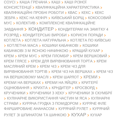
СОУСІ
КАША ГРЕЧАНА
КАШІ
КАШІ РІЗНОЇ
КОНСИСТЕНЦІЇ
КВАЛІФІКАЦІЙНА ХАРАКТЕРИСТИКА
КВАЛІФІКАЦІЙНІ ПРОБНІ РОБОТИ
КВАС
КЕКС
КЕКС
ЗЕБРА
КЕКС НА КЕФІРІ
КИЇВСЬКИЙ БОРЩ
КОКОСОВИЙ
МУС
КОЛЕКТИВ
КОМПЛЕКСНЕ КВАЛІФІКАЦІЙНЕ
КОНДИТЕР
ЗАВДАННЯ
КОНДИТЕРАМ НА ЗАМІТКУ 4
РОЗРЯД
КОНДИТЕРСЬКІ ВИРОБИ
КОРИСНІ ПОРАДИ
КОТЛЕТА
КОТЛЕТА НАТУРАЛЬНА
КОТЛЕТА ПО КИЇВСЬКІ
КОТЛЕТНА МАСА
КОШИКИ КАБАЧКОВІ
КОШИКИ
КАБАЧКОВІ З М ЯСНОЮ НАЧИНКОЮ
КРАЩИЙ КУХАР
КРЕМ
КРЕМ МУС
КРЕМ ПЛОМБІР
КРЕМ ВЕРШКОВИЙ
КРЕМ ГЛЯСЕ
КРЕМ ДЛЯ ВИРІВНЮВАННЯ ТОРТА
КРЕМ
МАСЛЯНИЙ КРЕМ
КРЕМ ЧІЗ
КРЕМ ЧІЗ ДЛЯ
ВИРІВНЮВАННЯ ТОРТІВ
КРЕМ ЧІЗ НА ВЕРШКАХ
КРЕМ ЧІЗ
КРЕМИ
НА ВЕРШКОВОМУ МАСЛІ
КРЕМ ШАРЛОТ
КРЕМИ НА ВЕРШКАХ
КРЕМИ НА ЯЙЦЯХ
КРИТЕРІЇ
ОЦІНЮВАННЯ
КРИХТА
КРНДИТЕР
КРОСВОРД
КРУЧЕНИКИ
КРУЧЕНИКИ З ХЕКУ
КРУЧЕНИКИ ЗІ СКУМБРІЇ
КУЛІНАРНЕ ВИКОРИСТАННЯ ЧАСТИН М ЯСА
КУЛІНАРНІ
СТРАВИ
КУРЯЧА ГРУДКА З ПОМІДОРОМ
КУРЯЧЕ ФІЛЕ
ФАРШИРОВАНЕ АНАНАСОМ
КУРЯЧИЙ РУЛЕТ
КУРЯЧИЙ
КУХАР
РУЛЕТ ЗІ ШПИНАТОМ ТА ШИНКОЮ
КУХАР