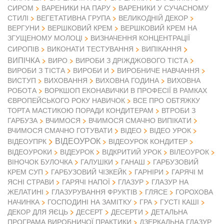
СИРОМ
ВАРЕНИКИ НА ПАРУ
ВАРЕНИКИ У СУЧАСНОМУ
СТИЛІ
ВЕГЕТАТИВНА ГРУПА
ВЕЛИКОДНІЙ ДЕКОР
ВЕРГУНИ
ВЕРШКОВИЙ КРЕМ
ВЕРШКОВИЙ КРЕМ НА
ЗГУЩЕНОМУ МОЛОЦІ
ВИЗНАЧЕННЯ КОНЦЕНТРАЦІЇ
СИРОПІВ
ВИКОНАТИ ТЕСТУВАННЯ
ВИПІКАННЯ
ВИПІЧКА
ВИРО
ВИРОБИ З ДРІЖДЖОВОГО ТІСТА
ВИРОБИ З ТІСТА
ВИРОБИ И
ВИРОБНИЧЕ НАВЧАННЯ
ВИСТУП
ВИХОВАННЯ
ВИХОВНА ГОДИНА
ВИХОВНА
РОБОТА
ВОРКШОП ЕКОНАВИЧКИ В ПРОФЕСІЇ В РАМКАХ
ЄВРОПЕЙСЬКОГО РОКУ НАВИЧОК
ВСЕ ПРО ОБТЯЖКУ
ТОРТА МАСТИКОЮ ПОРАДИ КОНДИТЕРАМ
ВТРОБИ З
ГАРБУЗА
ВЧИМОСЯ
ВЧИМОСЯ СМАЧНО ВИПІКАТИ
ВІДЕО
ВЧИМОСЯ СМАЧНО ГОТУВАТИ
ВІДЕО УРОК
ВІДЕОУРОК
ВІДЕОУПРК
ВІДЕОУРОК КОНДИТЕР
ВІДЕОУРОКИ
ВІДЕУРОК
ВІДКРИТИЙ УРОК
ВІЛЕОУРОК
ВІНОЧОК БУЛОЧКА
ГАЛУШКИ
ГАНАШ
ГАРБУЗОВИЙ
КРЕМ СУП
ГАРБУЗОВИЙ ЧІЗКЕЙК
ГАРНІРИ
ГАРЯЧІ М
ЯСНІ СТРАВИ
ГАРЯЧІ НАПОЇ
ГЛАЗУР
ГЛАЗУР НА
ЖЕЛАТИНІ
ГЛАЗУРУВАННЯ ФРУКТІВ
ГЛЯСЕ
ГОРОХОВА
НАЧИНКА
ГОСПОДИНІ НА ЗАМІТКУ
ГРА
ГУСТІ КАШІ
ДЕКОР ДЛЯ ЯЄЦЬ
ДЕСЕРТ
ДЕСЕРТИ
ДЕТАЛЬНА
ПРОГРАМА ВИРОБНИЧОЇ ПРАКТИКИ
ДЗЕРКАЛЬНА ГЛАЗУР