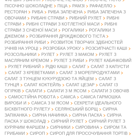
ПІСОЧНО ШОКОЛАДНЕ
ПІЦА
РАМЗІ
РАФАЕЛЛО
РЕСТОРАН
РИБА
РИБА ЗАПЕЧЕНА
РИБА ЗАПЕЧЕНА З
ОВОЧАМИ
РИБАНІ СТРАВИ
РИБНИЙ РУЛЕТ
РИБНІ
СТРАВИ
РИБНІ СТРАВИ З КОТЛЕТНОЇ МАСИ
РИБНІ
СТРАВИ З СІЧЕНОЇ МАСИ
РОГАЛИКИ
РОГАЛИКИ З
ДЖЕМОМ
РОЗБИРАННЯ ДРІЖДЖОВОГО ТІСТА
РОЗБИРАННЯ РИБИ
РОЗВИТОК ТВОРЧИХ ЗДІБНОСТЕЙ
УЧНІВ НА УРОЦІ
РОЗРОБКА УРОКУ
РОЗСИПЧАСТІ КАШІ
РОЗСОЛЬНИКИ
РУЛЕТ
РУЛЕТ З МАКОМ
РУЛЕТ З
МАСЛЯНИМ КРЕМОМ
РУЛЕТ З РИБИ
РУЛЕТ КАБАЧКОВИЙ
РУЛЕТ РИБНИЙ
РІДКІ КАШІ
САЛАТ
САЛАТ З КАПУСТИ
САЛАТ З КРЕВЕТКАМИ
САЛАТ З МОРЕПРОДУКТАМИ
САЛАТ З ТУНЦЕМ КУКУРУДЗОЮ ТА ЯЙЦЕМ
САЛАТ З
ТУНЦЯ
САЛАТ КОКТЕЙЛЬ
САЛАТ ЦЕЗАР
САЛАТ ІЗ
ОГІРКІВ
САЛАТИ
САЛАТИ З М ЯСОМ
САЛАТИ З ОВОЧІВ
САМОСТІЙНА РОБОТА
САМСА
САМСА ГАРМОШКА
ВИРОБИ И
САМСА З М ЯСОМ
СЕКРЕТИ ІДЕАЛЬНОГО
БІСКВІТНОГО РУЛЕТУ
СЕЛЯНСЬКИЙ БОРЩ
СИРНА
ЗАПІКАНКА
СИРНА НАЧИНКА
СИРНА ПАСКА
СИРНА
ПАСКА У ШОКОЛАДІ
СИРНИЙ РУЛЕТ
СИРНИЙ РУЛЕТ З
КУРЯЧИМ ФАРШЕМ
СИРНИКИ
СИРОВИНА
СИРОМ ТА
ГРИБАМИ
СИРОП
СИРОП ДЛЯ ПРОСОЧУВАННЯ ТОРТІВ