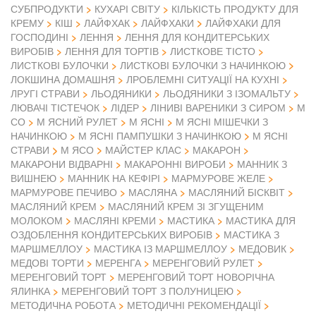
СУБПРОДУКТИ
КУХАРІ СВІТУ
КІЛЬКІСТЬ ПРОДУКТУ ДЛЯ
КРЕМУ
КІШ
ЛАЙФХАК
ЛАЙФХАКИ
ЛАЙФХАКИ ДЛЯ
ГОСПОДИНІ
ЛЕННЯ
ЛЕННЯ ДЛЯ КОНДИТЕРСЬКИХ
ВИРОБІВ
ЛЕННЯ ДЛЯ ТОРТІВ
ЛИСТКОВЕ ТІСТО
ЛИСТКОВІ БУЛОЧКИ
ЛИСТКОВІ БУЛОЧКИ З НАЧИНКОЮ
ЛОКШИНА ДОМАШНЯ
ЛРОБЛЕМНІ СИТУАЦІЇ НА КУХНІ
ЛРУГІ СТРАВИ
ЛЬОДЯНИКИ
ЛЬОДЯНИКИ З ІЗОМАЛЬТУ
ЛЮВАЧІ ТІСТЕЧОК
ЛІДЕР
ЛІНИВІ ВАРЕНИКИ З СИРОМ
М
СО
М ЯСНИЙ РУЛЕТ
М ЯСНІ
М ЯСНІ МІШЕЧКИ З
НАЧИНКОЮ
М ЯСНІ ПАМПУШКИ З НАЧИНКОЮ
М ЯСНІ
М ЯСО
СТРАВИ
МАЙСТЕР КЛАС
МАКАРОН
МАКАРОНИ ВІДВАРНІ
МАКАРОННІ ВИРОБИ
МАННИК З
ВИШНЕЮ
МАННИК НА КЕФІРІ
МАРМУРОВЕ ЖЕЛЕ
МАРМУРОВЕ ПЕЧИВО
МАСЛЯНА
МАСЛЯНИЙ БІСКВІТ
МАСЛЯНИЙ КРЕМ
МАСЛЯНИЙ КРЕМ ЗІ ЗГУЩЕНИМ
МОЛОКОМ
МАСЛЯНІ КРЕМИ
МАСТИКА
МАСТИКА ДЛЯ
ОЗДОБЛЕННЯ КОНДИТЕРСЬКИХ ВИРОБІВ
МАСТИКА З
МАРШМЕЛЛОУ
МАСТИКА ІЗ МАРШМЕЛЛОУ
МЕДОВИК
МЕДОВІ ТОРТИ
МЕРЕНГА
МЕРЕНГОВИЙ РУЛЕТ
МЕРЕНГОВИЙ ТОРТ
МЕРЕНГОВИЙ ТОРТ НОВОРІЧНА
ЯЛИНКА
МЕРЕНГОВИЙ ТОРТ З ПОЛУНИЦЕЮ
МЕТОДИЧНА РОБОТА
МЕТОДИЧНІ РЕКОМЕНДАЦІЇ