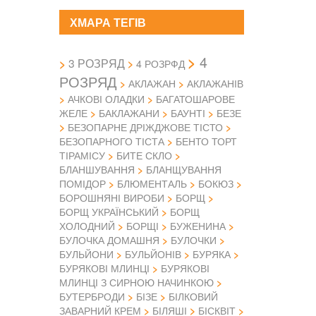
ХМАРА ТЕГІВ
4
3 РОЗРЯД
4 РОЗРФД
РОЗРЯД
АКЛАЖАН
АКЛАЖАНІВ
АЧКОВІ ОЛАДКИ
БАГАТОШАРОВЕ
ЖЕЛЕ
БАКЛАЖАНИ
БАУНТІ
БЕЗЕ
БЕЗОПАРНЕ ДРІЖДЖОВЕ ТІСТО
БЕЗОПАРНОГО ТІСТА
БЕНТО ТОРТ
ТІРАМІСУ
БИТЕ СКЛО
БЛАНШУВАННЯ
БЛАНЩУВАННЯ
ПОМІДОР
БЛЮМЕНТАЛЬ
БОКЮЗ
БОРОШНЯНІ ВИРОБИ
БОРЩ
БОРЩ УКРАЇНСЬКИЙ
БОРЩ
ХОЛОДНИЙ
БОРЩІ
БУЖЕНИНА
БУЛОЧКА ДОМАШНЯ
БУЛОЧКИ
БУЛЬЙОНИ
БУЛЬЙОНІВ
БУРЯКА
БУРЯКОВІ МЛИНЦІ
БУРЯКОВІ
МЛИНЦІ З СИРНОЮ НАЧИНКОЮ
БУТЕРБРОДИ
БІЗЕ
БІЛКОВИЙ
ЗАВАРНИЙ КРЕМ
БІЛЯШІ
БІСКВІТ