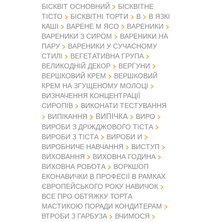
БІСКВІТ ОСНОВНИЙ
БІСКВІТНЕ
ТІСТО
БІСКВІТНІ ТОРТИ
В
В ЯЗКІ
КАШІ
ВАРЕНЕ М ЯСО
ВАРЕНИКИ
ВАРЕНИКИ З СИРОМ
ВАРЕНИКИ НА
ПАРУ
ВАРЕНИКИ У СУЧАСНОМУ
СТИЛІ
ВЕГЕТАТИВНА ГРУПА
ВЕЛИКОДНІЙ ДЕКОР
ВЕРГУНИ
ВЕРШКОВИЙ КРЕМ
ВЕРШКОВИЙ
КРЕМ НА ЗГУЩЕНОМУ МОЛОЦІ
ВИЗНАЧЕННЯ КОНЦЕНТРАЦІЇ
СИРОПІВ
ВИКОНАТИ ТЕСТУВАННЯ
ВИПІЧКА
ВИПІКАННЯ
ВИРО
ВИРОБИ З ДРІЖДЖОВОГО ТІСТА
ВИРОБИ З ТІСТА
ВИРОБИ И
ВИРОБНИЧЕ НАВЧАННЯ
ВИСТУП
ВИХОВАННЯ
ВИХОВНА ГОДИНА
ВИХОВНА РОБОТА
ВОРКШОП
ЕКОНАВИЧКИ В ПРОФЕСІЇ В РАМКАХ
ЄВРОПЕЙСЬКОГО РОКУ НАВИЧОК
ВСЕ ПРО ОБТЯЖКУ ТОРТА
МАСТИКОЮ ПОРАДИ КОНДИТЕРАМ
ВТРОБИ З ГАРБУЗА
ВЧИМОСЯ