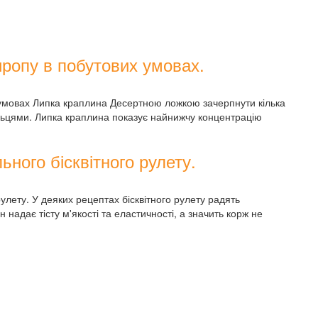
иропу в побутових умовах.
 умовах Липка краплина Десертною ложкою зачерпнути кілька
альцями. Липка краплина показує найнижчу концентрацію
ьного бісквітного рулету.
улету. У деяких рецептах бісквітного рулету радять
 надає тісту м'якості та еластичності, а значить корж не