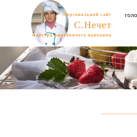
Персональний сайт
ГОЛО
С.Нечет
майстра виробничого навчання