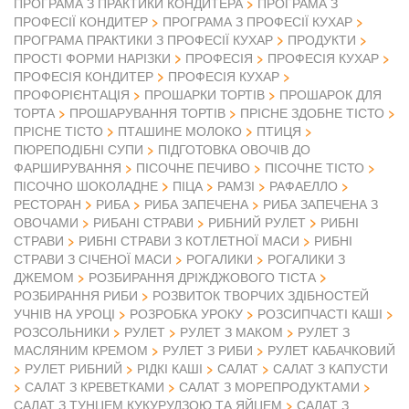
ПРОГРАМА З ПРАКТИКИ КОНДИТЕРА
ПРОГРАМА З
ПРОФЕСІЇ КОНДИТЕР
ПРОГРАМА З ПРОФЕСІЇ КУХАР
ПРОГРАМА ПРАКТИКИ З ПРОФЕСІЇ КУХАР
ПРОДУКТИ
ПРОСТІ ФОРМИ НАРІЗКИ
ПРОФЕСІЯ
ПРОФЕСІЯ КУХАР
ПРОФЕСІЯ КОНДИТЕР
ПРОФЕСІЯ КУХАР
ПРОФОРІЄНТАЦІЯ
ПРОШАРКИ ТОРТІВ
ПРОШАРОК ДЛЯ
ТОРТА
ПРОШАРУВАННЯ ТОРТІВ
ПРІСНЕ ЗДОБНЕ ТІСТО
ПРІСНЕ ТІСТО
ПТАШИНЕ МОЛОКО
ПТИЦЯ
ПЮРЕПОДІБНІ СУПИ
ПІДГОТОВКА ОВОЧІВ ДО
ФАРШИРУВАННЯ
ПІСОЧНЕ ПЕЧИВО
ПІСОЧНЕ ТІСТО
ПІСОЧНО ШОКОЛАДНЕ
ПІЦА
РАМЗІ
РАФАЕЛЛО
РЕСТОРАН
РИБА
РИБА ЗАПЕЧЕНА
РИБА ЗАПЕЧЕНА З
ОВОЧАМИ
РИБАНІ СТРАВИ
РИБНИЙ РУЛЕТ
РИБНІ
СТРАВИ
РИБНІ СТРАВИ З КОТЛЕТНОЇ МАСИ
РИБНІ
СТРАВИ З СІЧЕНОЇ МАСИ
РОГАЛИКИ
РОГАЛИКИ З
ДЖЕМОМ
РОЗБИРАННЯ ДРІЖДЖОВОГО ТІСТА
РОЗБИРАННЯ РИБИ
РОЗВИТОК ТВОРЧИХ ЗДІБНОСТЕЙ
УЧНІВ НА УРОЦІ
РОЗРОБКА УРОКУ
РОЗСИПЧАСТІ КАШІ
РОЗСОЛЬНИКИ
РУЛЕТ
РУЛЕТ З МАКОМ
РУЛЕТ З
МАСЛЯНИМ КРЕМОМ
РУЛЕТ З РИБИ
РУЛЕТ КАБАЧКОВИЙ
РУЛЕТ РИБНИЙ
РІДКІ КАШІ
САЛАТ
САЛАТ З КАПУСТИ
САЛАТ З КРЕВЕТКАМИ
САЛАТ З МОРЕПРОДУКТАМИ
САЛАТ З ТУНЦЕМ КУКУРУДЗОЮ ТА ЯЙЦЕМ
САЛАТ З