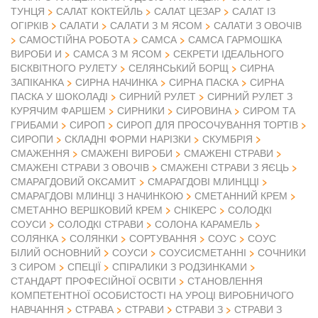
ТУНЦЯ
САЛАТ КОКТЕЙЛЬ
САЛАТ ЦЕЗАР
САЛАТ ІЗ
ОГІРКІВ
САЛАТИ
САЛАТИ З М ЯСОМ
САЛАТИ З ОВОЧІВ
САМОСТІЙНА РОБОТА
САМСА
САМСА ГАРМОШКА
ВИРОБИ И
САМСА З М ЯСОМ
СЕКРЕТИ ІДЕАЛЬНОГО
БІСКВІТНОГО РУЛЕТУ
СЕЛЯНСЬКИЙ БОРЩ
СИРНА
ЗАПІКАНКА
СИРНА НАЧИНКА
СИРНА ПАСКА
СИРНА
ПАСКА У ШОКОЛАДІ
СИРНИЙ РУЛЕТ
СИРНИЙ РУЛЕТ З
КУРЯЧИМ ФАРШЕМ
СИРНИКИ
СИРОВИНА
СИРОМ ТА
ГРИБАМИ
СИРОП
СИРОП ДЛЯ ПРОСОЧУВАННЯ ТОРТІВ
СИРОПИ
СКЛАДНІ ФОРМИ НАРІЗКИ
СКУМБРІЯ
СМАЖЕННЯ
СМАЖЕНІ ВИРОБИ
СМАЖЕНІ СТРАВИ
СМАЖЕНІ СТРАВИ З ОВОЧІВ
СМАЖЕНІ СТРАВИ З ЯЄЦЬ
СМАРАГДОВИЙ ОКСАМИТ
СМАРАГДОВІ МЛИНЦЦІ
СМАРАГДОВІ МЛИНЦІ З НАЧИНКОЮ
СМЕТАННИЙ КРЕМ
СМЕТАННО ВЕРШКОВИЙ КРЕМ
СНІКЕРС
СОЛОДКІ
СОУСИ
СОЛОДКІ СТРАВИ
СОЛОНА КАРАМЕЛЬ
СОЛЯНКА
СОЛЯНКИ
СОРТУВАННЯ
СОУС
СОУС
БІЛИЙ ОСНОВНИЙ
СОУСИ
СОУСИСМЕТАННІ
СОЧНИКИ
З СИРОМ
СПЕЦІЇ
СПІРАЛИКИ З РОДЗИНКАМИ
СТАНДАРТ ПРОФЕСІЙНОЇ ОСВІТИ
СТАНОВЛЕННЯ
КОМПЕТЕНТНОЇ ОСОБИСТОСТІ НА УРОЦІ ВИРОБНИЧОГО
НАВЧАННЯ
СТРАВА
СТРАВИ
СТРАВИ З
СТРАВИ З