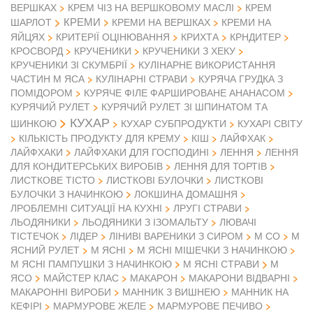
ВЕРШКАХ
КРЕМ ЧІЗ НА ВЕРШКОВОМУ МАСЛІ
КРЕМ
КРЕМИ
ШАРЛОТ
КРЕМИ НА ВЕРШКАХ
КРЕМИ НА
ЯЙЦЯХ
КРИТЕРІЇ ОЦІНЮВАННЯ
КРИХТА
КРНДИТЕР
КРОСВОРД
КРУЧЕНИКИ
КРУЧЕНИКИ З ХЕКУ
КРУЧЕНИКИ ЗІ СКУМБРІЇ
КУЛІНАРНЕ ВИКОРИСТАННЯ
ЧАСТИН М ЯСА
КУЛІНАРНІ СТРАВИ
КУРЯЧА ГРУДКА З
ПОМІДОРОМ
КУРЯЧЕ ФІЛЕ ФАРШИРОВАНЕ АНАНАСОМ
КУРЯЧИЙ РУЛЕТ
КУРЯЧИЙ РУЛЕТ ЗІ ШПИНАТОМ ТА
КУХАР
ШИНКОЮ
КУХАР СУБПРОДУКТИ
КУХАРІ СВІТУ
КІЛЬКІСТЬ ПРОДУКТУ ДЛЯ КРЕМУ
КІШ
ЛАЙФХАК
ЛАЙФХАКИ
ЛАЙФХАКИ ДЛЯ ГОСПОДИНІ
ЛЕННЯ
ЛЕННЯ
ДЛЯ КОНДИТЕРСЬКИХ ВИРОБІВ
ЛЕННЯ ДЛЯ ТОРТІВ
ЛИСТКОВЕ ТІСТО
ЛИСТКОВІ БУЛОЧКИ
ЛИСТКОВІ
БУЛОЧКИ З НАЧИНКОЮ
ЛОКШИНА ДОМАШНЯ
ЛРОБЛЕМНІ СИТУАЦІЇ НА КУХНІ
ЛРУГІ СТРАВИ
ЛЬОДЯНИКИ
ЛЬОДЯНИКИ З ІЗОМАЛЬТУ
ЛЮВАЧІ
ТІСТЕЧОК
ЛІДЕР
ЛІНИВІ ВАРЕНИКИ З СИРОМ
М СО
М
ЯСНИЙ РУЛЕТ
М ЯСНІ
М ЯСНІ МІШЕЧКИ З НАЧИНКОЮ
М
М ЯСНІ ПАМПУШКИ З НАЧИНКОЮ
М ЯСНІ СТРАВИ
ЯСО
МАЙСТЕР КЛАС
МАКАРОН
МАКАРОНИ ВІДВАРНІ
МАКАРОННІ ВИРОБИ
МАННИК З ВИШНЕЮ
МАННИК НА
КЕФІРІ
МАРМУРОВЕ ЖЕЛЕ
МАРМУРОВЕ ПЕЧИВО