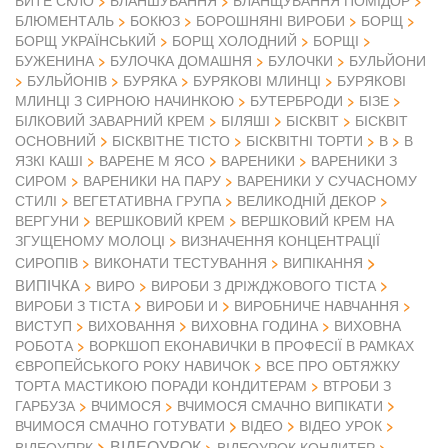
БИТЕ СКЛО
БЛАНШУВАННЯ
БЛАНЩУВАННЯ ПОМІДОР
БЛЮМЕНТАЛЬ
БОКЮЗ
БОРОШНЯНІ ВИРОБИ
БОРЩ
БОРЩ УКРАЇНСЬКИЙ
БОРЩ ХОЛОДНИЙ
БОРЩІ
БУЖЕНИНА
БУЛОЧКА ДОМАШНЯ
БУЛОЧКИ
БУЛЬЙОНИ
БУЛЬЙОНІВ
БУРЯКА
БУРЯКОВІ МЛИНЦІ
БУРЯКОВІ
МЛИНЦІ З СИРНОЮ НАЧИНКОЮ
БУТЕРБРОДИ
БІЗЕ
БІЛКОВИЙ ЗАВАРНИЙ КРЕМ
БІЛЯШІ
БІСКВІТ
БІСКВІТ
ОСНОВНИЙ
БІСКВІТНЕ ТІСТО
БІСКВІТНІ ТОРТИ
В
В
ЯЗКІ КАШІ
ВАРЕНЕ М ЯСО
ВАРЕНИКИ
ВАРЕНИКИ З
СИРОМ
ВАРЕНИКИ НА ПАРУ
ВАРЕНИКИ У СУЧАСНОМУ
СТИЛІ
ВЕГЕТАТИВНА ГРУПА
ВЕЛИКОДНІЙ ДЕКОР
ВЕРГУНИ
ВЕРШКОВИЙ КРЕМ
ВЕРШКОВИЙ КРЕМ НА
ЗГУЩЕНОМУ МОЛОЦІ
ВИЗНАЧЕННЯ КОНЦЕНТРАЦІЇ
СИРОПІВ
ВИКОНАТИ ТЕСТУВАННЯ
ВИПІКАННЯ
ВИПІЧКА
ВИРО
ВИРОБИ З ДРІЖДЖОВОГО ТІСТА
ВИРОБИ З ТІСТА
ВИРОБИ И
ВИРОБНИЧЕ НАВЧАННЯ
ВИСТУП
ВИХОВАННЯ
ВИХОВНА ГОДИНА
ВИХОВНА
РОБОТА
ВОРКШОП ЕКОНАВИЧКИ В ПРОФЕСІЇ В РАМКАХ
ЄВРОПЕЙСЬКОГО РОКУ НАВИЧОК
ВСЕ ПРО ОБТЯЖКУ
ТОРТА МАСТИКОЮ ПОРАДИ КОНДИТЕРАМ
ВТРОБИ З
ГАРБУЗА
ВЧИМОСЯ
ВЧИМОСЯ СМАЧНО ВИПІКАТИ
ВІДЕО
ВЧИМОСЯ СМАЧНО ГОТУВАТИ
ВІДЕО УРОК
ВІДЕОУРОК
ВІДЕОУПРК
ВІДЕОУРОК КОНДИТЕР