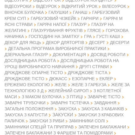
ВІДЕОУРОКИ
ВІДЕУРОК
ВІДКРИТИЙ УРОК
ВІЛЕОУРОК
ВІНОЧОК БУЛОЧКА
ГАЛУШКИ
ГАНАШ
ГАРБУЗОВИЙ
КРЕМ СУП
ГАРБУЗОВИЙ ЧІЗКЕЙК
ГАРНІРИ
ГАРЯЧІ М
ЯСНІ СТРАВИ
ГАРЯЧІ НАПОЇ
ГЛАЗУР
ГЛАЗУР НА
ЖЕЛАТИНІ
ГЛАЗУРУВАННЯ ФРУКТІВ
ГЛЯСЕ
ГОРОХОВА
НАЧИНКА
ГОСПОДИНІ НА ЗАМІТКУ
ГРА
ГУСТІ КАШІ
ДЕКОР ДЛЯ ЯЄЦЬ
ДЕКОР ДЛЯТОРТІВ
ДЕСЕРТ
ДЕСЕРТИ
ДЕТАЛЬНА ПРОГРАМА ВИРОБНИЧОЇ ПРАКТИКИ
ДЗЕРКАЛЬНА ГЛАЗУР
ДОКУМЕНТАЦІЯ
ДОСВІД РОБОТИ
ДОСЛІДНИЦЬКА РОБОТА
ДОСЛІДНИЦЬКА РОБОТА НА
УРОЦІ ВИРОБНИЧОГО НАВЧАННЯ
ДРУГІ СТРАВИ
ДРІЖДЖОВЕ ОПАРНЕ ТІСТО
ДРІЖДЖОВЕ ТІСТА
ДРІЖДЖОВЕ ТІСТО
ДЮКАСС
ЕЗОПАРНЕ
ЕКЛЕР
ЕРЕЖЕМО ЕКОЛОГІЮ
ЖЕЛЕ
ЖЕЛЕ З ГАРБУЗА
ЖЕЛЕ ЗА
ТЕХНОЛОГІЄЮ 3 Д
ЖЕЛЕЙНИЙ СИРОП
З КОТЛЕТНОЇ
МАСИ
З МАКОМ БУЛОЧКА
З ПТИЦІ
ЗАВАРНЕ ТІСТО
ЗАВАРНІ ТРУБОЧКИ
ЗАВАРНІ ТІСТЕЧКА
ЗАВДАННЯ
ЗАГАЛЬНІ ПОЛОЖЕННЯ
ЗАКУСКА
ЗАКУСКА З КАБАЧКІВ
ЗАКУСКИ
ЗАКУСКА З КАПУСТИ
ЗАКУСКИ З КРАБОВИХ
ПАЛИЧОК
ЗАКУСКИ З РИБИ
ЗАМІННИКИ СОЛІ
ЗАМІННИКИ СПЕЦІЙ ТА ПРИПРАВ
ЗАПЕЧЕНІ БАКЛАЖАНИ
ЗАПЕЧЕНІ БАКЛАЖАНИ З ФАРШЕМ ТА ПОМІДОРАМИ