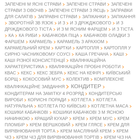
ЗАПЕЧЕНІ М ЯСНІ СТРАВИ
ЗАПЕЧЕНІ СТРАВИ
ЗАПЕЧЕНІ
СТРАВИ З ОВОЧІВ
ЗАПЕЧЕНІ СТРАВИ З ЯЄЦЬ
ЗАПРАВКИ
ДЛЯ САЛАТІВ
ЗАПРАВНІ СТРАВИ
ЗАПІКАНКИ
ЗАПІКАННЯ
ЗВОРОТНІЙ ЗВ ЯЗОК
И З
И З ДРІЖДЖОВОГО
И З
ДРІЖДЖОВОГО ТІСТА
И З М ЯСНИМ ФАРЩЕМ
И З ТІСТА
КА
КА РИБИ
КАБАЧКОВА ПІЦА
КАБАЧКОВІ ОЛАДКИ З
ФАРШЕМ
КАРАМЕЛЬ
КАРАМЕЛЬ З АРАХІОМ
КАРАМЕЛЬНИЙ КРЕМ
КАРТКИ
КАРТОПЛЯ
КАРТОПЛЯ У
СИРНО ЧАСНИКОВОМУ СОУСІ
КАША ГРЕЧАНА
КАШІ
КАШІ РІЗНОЇ КОНСИСТЕНЦІЇ
КВАЛІФІКАЦІЙНА
ХАРАКТЕРИСТИКА
КВАЛІФІКАЦІЙНІ ПРОБНІ РОБОТИ
КВАС
КЕКС
КЕКС ЗЕБРА
КЕКС НА КЕФІРІ
КИЇВСЬКИЙ
БОРЩ
КОКОСОВИЙ МУС
КОЛЕКТИВ
КОМПЛЕКСНЕ
КОНДИТЕР
КВАЛІФІКАЦІЙНЕ ЗАВДАННЯ
КОНДИТЕРАМ НА ЗАМІТКУ 4 РОЗРЯД
КОНДИТЕРСЬКІ
ВИРОБИ
КОРИСНІ ПОРАДИ
КОТЛЕТА
КОТЛЕТА
НАТУРАЛЬНА
КОТЛЕТА ПО КИЇВСЬКІ
КОТЛЕТНА МАСА
КОШИКИ КАБАЧКОВІ
КОШИКИ КАБАЧКОВІ З М ЯСНОЮ
НАЧИНКОЮ
КРАЩИЙ КУХАР
КРЕМ
КРЕМ МУС
КРЕМ
ПЛОМБІР
КРЕМ ВЕРШКОВИЙ
КРЕМ ГЛЯСЕ
КРЕМ ДЛЯ
ВИРІВНЮВАННЯ ТОРТА
КРЕМ МАСЛЯНИЙ КРЕМ
КРЕМ
ЧІЗ
КРЕМ ЧІЗ ДЛЯ ВИРІВНЮВАННЯ ТОРТІВ
КРЕМ ЧІЗ НА