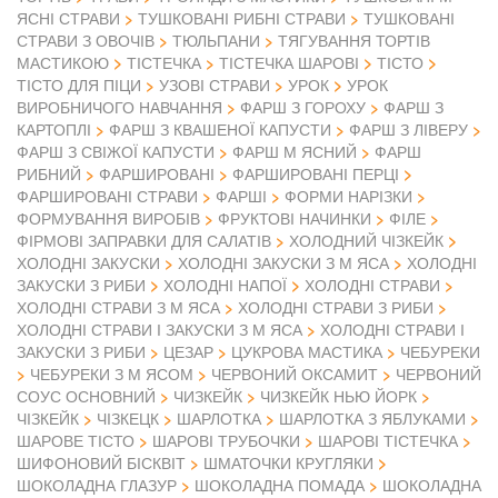
ЯСНІ СТРАВИ
ТУШКОВАНІ РИБНІ СТРАВИ
ТУШКОВАНІ
СТРАВИ З ОВОЧІВ
ТЮЛЬПАНИ
ТЯГУВАННЯ ТОРТІВ
МАСТИКОЮ
ТІСТЕЧКА
ТІСТЕЧКА ШАРОВІ
ТІСТО
ТІСТО ДЛЯ ПІЦИ
УЗОВІ СТРАВИ
УРОК
УРОК
ВИРОБНИЧОГО НАВЧАННЯ
ФАРШ З ГОРОХУ
ФАРШ З
КАРТОПЛІ
ФАРШ З КВАШЕНОЇ КАПУСТИ
ФАРШ З ЛІВЕРУ
ФАРШ З СВІЖОЇ КАПУСТИ
ФАРШ М ЯСНИЙ
ФАРШ
РИБНИЙ
ФАРШИРОВАНІ
ФАРШИРОВАНІ ПЕРЦІ
ФАРШИРОВАНІ СТРАВИ
ФАРШІ
ФОРМИ НАРІЗКИ
ФОРМУВАННЯ ВИРОБІВ
ФРУКТОВІ НАЧИНКИ
ФІЛЕ
ФІРМОВІ ЗАПРАВКИ ДЛЯ САЛАТІВ
ХОЛОДНИЙ ЧІЗКЕЙК
ХОЛОДНІ ЗАКУСКИ
ХОЛОДНІ ЗАКУСКИ З М ЯСА
ХОЛОДНІ
ЗАКУСКИ З РИБИ
ХОЛОДНІ НАПОЇ
ХОЛОДНІ СТРАВИ
ХОЛОДНІ СТРАВИ З М ЯСА
ХОЛОДНІ СТРАВИ З РИБИ
ХОЛОДНІ СТРАВИ І ЗАКУСКИ З М ЯСА
ХОЛОДНІ СТРАВИ І
ЗАКУСКИ З РИБИ
ЦЕЗАР
ЦУКРОВА МАСТИКА
ЧЕБУРЕКИ
ЧЕБУРЕКИ З М ЯСОМ
ЧЕРВОНИЙ ОКСАМИТ
ЧЕРВОНИЙ
СОУС ОСНОВНИЙ
ЧИЗКЕЙК
ЧИЗКЕЙК НЬЮ ЙОРК
ЧІЗКЕЙК
ЧІЗКЕЦК
ШАРЛОТКА
ШАРЛОТКА З ЯБЛУКАМИ
ШАРОВЕ ТІСТО
ШАРОВІ ТРУБОЧКИ
ШАРОВІ ТІСТЕЧКА
ШИФОНОВИЙ БІСКВІТ
ШМАТОЧКИ КРУГЛЯКИ
ШОКОЛАДНА ГЛАЗУР
ШОКОЛАДНА ПОМАДА
ШОКОЛАДНА