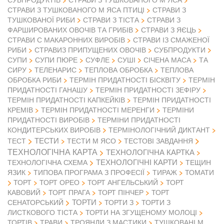
СТРАВИ З ТУШКОВАНОГО М ЯСА ПТИЦІ
СТРАВИ З
ТУШКОВАНОЇ РИБИ
СТРАВИ З ТІСТА
СТРАВИ З
ФАРШИРОВАНИХ ОВОЧІВ ТА ГРИБІВ
СТРАВИ З ЯЄЦЬ
СТРАВИ С МАКАРОННИХ ВИРОБІВ
СТРАВИ ІЗ СМАЖЕНОЇ
РИБИ
СТРАВИЗ ПРИПУЩЕНИХ ОВОЧІВ
СУБПРОДУКТИ
СУПИ
СУПИ ПЮРЕ
СУФЛЕ
СУШІ
СІЧЕНА МАСА
ТА
СИРУ
ТЕЛЕНАРИС
ТЕПЛОВА ОБРОБКА
ТЕПЛОВА
ОБРОБКА РИБИ
ТЕРМІН ПРИДАТНОСТІ БІСКВІТУ
ТЕРМІН
ПРИДАТНОСТІ ГАНАШУ
ТЕРМІН ПРИДАТНОСТІ ЗЕФІРУ
ТЕРМІН ПРИДАТНОСТІ КАПКЕЙКІВ
ТЕРМІН ПРИДАТНОСТІ
КРЕМІВ
ТЕРМІН ПРИДАТНОСТІ МЕРЕНГИ
ТЕРМІНИ
ПРИДАТНОСТІ ВИРОБІВ
ТЕРМІНИ ПРИДАТНОСТІ
КОНДИТЕРСЬКИХ ВИРОБІВ
ТЕРМІНОЛОГІЧНИЙ ДИКТАНТ
ТЕСТИ
ТЕСТ
ТЕСТИ М ЯСО
ТЕСТОВІ ЗАВДАННЯ
ТЕХНОЛОГІЧНА КАРТА
ТЕХНОЛОГІЧНА КАРТКА
ТЕХНОЛОГІЧНІ КАРТИ
ТЕХНОЛОГІЧНА СХЕМА
ТЕЩИН
ЯЗИК
ТИПОВА ПРОГРАМА З ПРОФЕСІЇ
ТИРАЖ
ТОМАТИ
ТОРТ
ТОРТ ОРЕО
ТОРТ АНГЕЛЬСЬКИЙ
ТОРТ
КАВОВИЙ
ТОРТ ПРАГА
ТОРТ ПІНЧЕР
ТОРТ
ТОРТИ
СЕНАТОРСЬКИЙ
ТОРТИ З
ТОРТИ З
ЛИСТКОВОГО ТІСТА
ТОРТИ НА ЗГУЩЕНОМУ МОЛОЦІ
ТОРТІВ
ТРАВИ
ТРОЯНДИ З МАСТИКИ
ТУШКОВАНІ М