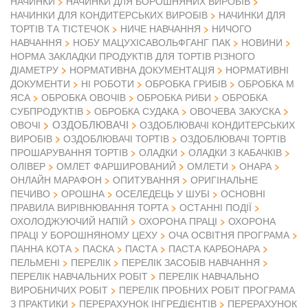
НАЧИНКИ
НАЧИНКИ ДЛЯ БОРОШНЯНИХ ВИРОБІВ
НАЧИНКИ ДЛЯ КОНДИТЕРСЬКИХ ВИРОБІВ
НАЧИНКИ ДЛЯ
ТОРТІВ ТА ТІСТЕЧОК
НИЧЕ НАВЧАННЯ
НИЧОГО
НАВЧАННЯ
НОБУ МАЦУХІСАВОЛЬФГАНГ ПАК
НОВИНИ
НОРМА ЗАКЛАДКИ ПРОДУКТІВ ДЛЯ ТОРТІВ РІЗНОГО
ДІАМЕТРУ
НОРМАТИВНА ДОКУМЕНТАЦІЯ
НОРМАТИВНІ
ДОКУМЕНТИ
НІ РОБОТИ
ОБРОБКА ГРИБІВ
ОБРОБКА М
ЯСА
ОБРОБКА ОВОЧІВ
ОБРОБКА РИБИ
ОБРОБКА
СУБПРОДУКТІВ
ОБРОБКА СУДАКА
ОВОЧЕВА ЗАКУСКА
ОЗДОБЛЮВАЧІ
ОВОЧІ
ОЗДОБЛЮВАЧІ КОНДИТЕРСЬКИХ
ВИРОБІВ
ОЗДОБЛЮВАЧІ ТОРТІВ
ОЗДОБЛЮВАЧІ ТОРТІВ
ПРОШАРУВАННЯ ТОРТІВ
ОЛАДКИ
ОЛАДКИ З КАБАЧКІВ
ОЛІВЕР
ОМЛЕТ ФАРШИРОВАНИЙ
ОМЛЕТИ
ОНАРА
ОНЛАЙН МАРАФОН
ОПИТУВАННЯ
ОРИГІНАЛЬНЕ
ПЕЧИВО
ОРОШНА
ОСЕЛЕДЕЦЬ У ШУБІ
ОСНОВНІ
ПРАВИЛА ВИРІВНЮВАННЯ ТОРТА
ОСТАННІ ПОДІЇ
ОХОЛОДЖУЮЧИЙ НАПІЙ
ОХОРОНА ПРАЦІ
ОХОРОНА
ПРАЦІ У БОРОШНЯНОМУ ЦЕХУ
ОЧА ОСВІТНЯ ПРОГРАМА
ПАННА КОТА
ПАСКА
ПАСТА
ПАСТА КАРБОНАРА
ПЕЛЬМЕНІ
ПЕРЕЛІК
ПЕРЕЛІК ЗАСОБІВ НАВЧАННЯ
ПЕРЕЛІК НАВЧАЛЬНИХ РОБІТ
ПЕРЕЛІК НАВЧАЛЬНО
ВИРОБНИЧИХ РОБІТ
ПЕРЕЛІК ПРОБНИХ РОБІТ ПРОГРАМА
З ПРАКТИКИ
ПЕРЕРАХУНОК ІНГРЕДІЄНТІВ
ПЕРЕРАХУНОК