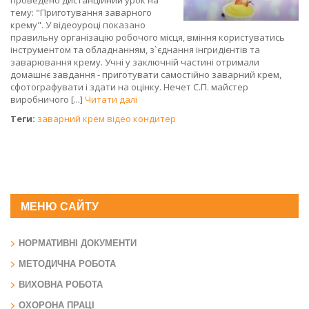
проведено дистанційний урок на
тему: "Приготування заварного
крему". У відеоуроці показано
правильну організацію робочого місця, вміння користуватись
інструментом та обладнанням, з`єднання інгридієнтів та
заварювання крему. Учні у заключній частині отримали
домашнє завдання - приготувати самостійно заварний крем,
сфотографувати і здати на оцінку. Нечет С.П. майстер
виробничого [...]
Читати далі
Теги:
заварний крем
відео
кондитер
МЕНЮ САЙТУ
НОРМАТИВНІ ДОКУМЕНТИ
МЕТОДИЧНА РОБОТА
ВИХОВНА РОБОТА
ОХОРОНА ПРАЦІ