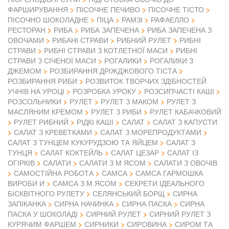
ФАРШИРУВАННЯ
ПІСОЧНЕ ПЕЧИВО
ПІСОЧНЕ ТІСТО
ПІСОЧНО ШОКОЛАДНЕ
ПІЦА
РАМЗІ
РАФАЕЛЛО
РЕСТОРАН
РИБА
РИБА ЗАПЕЧЕНА
РИБА ЗАПЕЧЕНА З
ОВОЧАМИ
РИБАНІ СТРАВИ
РИБНИЙ РУЛЕТ
РИБНІ
СТРАВИ
РИБНІ СТРАВИ З КОТЛЕТНОЇ МАСИ
РИБНІ
СТРАВИ З СІЧЕНОЇ МАСИ
РОГАЛИКИ
РОГАЛИКИ З
ДЖЕМОМ
РОЗБИРАННЯ ДРІЖДЖОВОГО ТІСТА
РОЗБИРАННЯ РИБИ
РОЗВИТОК ТВОРЧИХ ЗДІБНОСТЕЙ
УЧНІВ НА УРОЦІ
РОЗРОБКА УРОКУ
РОЗСИПЧАСТІ КАШІ
РОЗСОЛЬНИКИ
РУЛЕТ
РУЛЕТ З МАКОМ
РУЛЕТ З
МАСЛЯНИМ КРЕМОМ
РУЛЕТ З РИБИ
РУЛЕТ КАБАЧКОВИЙ
РУЛЕТ РИБНИЙ
РІДКІ КАШІ
САЛАТ
САЛАТ З КАПУСТИ
САЛАТ З КРЕВЕТКАМИ
САЛАТ З МОРЕПРОДУКТАМИ
САЛАТ З ТУНЦЕМ КУКУРУДЗОЮ ТА ЯЙЦЕМ
САЛАТ З
ТУНЦЯ
САЛАТ КОКТЕЙЛЬ
САЛАТ ЦЕЗАР
САЛАТ ІЗ
ОГІРКІВ
САЛАТИ
САЛАТИ З М ЯСОМ
САЛАТИ З ОВОЧІВ
САМОСТІЙНА РОБОТА
САМСА
САМСА ГАРМОШКА
ВИРОБИ И
САМСА З М ЯСОМ
СЕКРЕТИ ІДЕАЛЬНОГО
БІСКВІТНОГО РУЛЕТУ
СЕЛЯНСЬКИЙ БОРЩ
СИРНА
ЗАПІКАНКА
СИРНА НАЧИНКА
СИРНА ПАСКА
СИРНА
ПАСКА У ШОКОЛАДІ
СИРНИЙ РУЛЕТ
СИРНИЙ РУЛЕТ З
КУРЯЧИМ ФАРШЕМ
СИРНИКИ
СИРОВИНА
СИРОМ ТА