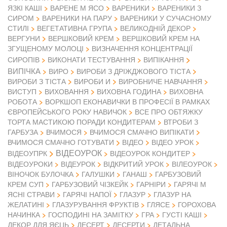
ЯЗКІ КАШІ
ВАРЕНЕ М ЯСО
ВАРЕНИКИ
ВАРЕНИКИ З
СИРОМ
ВАРЕНИКИ НА ПАРУ
ВАРЕНИКИ У СУЧАСНОМУ
СТИЛІ
ВЕГЕТАТИВНА ГРУПА
ВЕЛИКОДНІЙ ДЕКОР
ВЕРГУНИ
ВЕРШКОВИЙ КРЕМ
ВЕРШКОВИЙ КРЕМ НА
ЗГУЩЕНОМУ МОЛОЦІ
ВИЗНАЧЕННЯ КОНЦЕНТРАЦІЇ
СИРОПІВ
ВИКОНАТИ ТЕСТУВАННЯ
ВИПІКАННЯ
ВИПІЧКА
ВИРО
ВИРОБИ З ДРІЖДЖОВОГО ТІСТА
ВИРОБИ З ТІСТА
ВИРОБИ И
ВИРОБНИЧЕ НАВЧАННЯ
ВИСТУП
ВИХОВАННЯ
ВИХОВНА ГОДИНА
ВИХОВНА
РОБОТА
ВОРКШОП ЕКОНАВИЧКИ В ПРОФЕСІЇ В РАМКАХ
ЄВРОПЕЙСЬКОГО РОКУ НАВИЧОК
ВСЕ ПРО ОБТЯЖКУ
ТОРТА МАСТИКОЮ ПОРАДИ КОНДИТЕРАМ
ВТРОБИ З
ГАРБУЗА
ВЧИМОСЯ
ВЧИМОСЯ СМАЧНО ВИПІКАТИ
ВІДЕО
ВЧИМОСЯ СМАЧНО ГОТУВАТИ
ВІДЕО УРОК
ВІДЕОУРОК
ВІДЕОУПРК
ВІДЕОУРОК КОНДИТЕР
ВІДЕОУРОКИ
ВІДЕУРОК
ВІДКРИТИЙ УРОК
ВІЛЕОУРОК
ВІНОЧОК БУЛОЧКА
ГАЛУШКИ
ГАНАШ
ГАРБУЗОВИЙ
КРЕМ СУП
ГАРБУЗОВИЙ ЧІЗКЕЙК
ГАРНІРИ
ГАРЯЧІ М
ЯСНІ СТРАВИ
ГАРЯЧІ НАПОЇ
ГЛАЗУР
ГЛАЗУР НА
ЖЕЛАТИНІ
ГЛАЗУРУВАННЯ ФРУКТІВ
ГЛЯСЕ
ГОРОХОВА
НАЧИНКА
ГОСПОДИНІ НА ЗАМІТКУ
ГРА
ГУСТІ КАШІ
ДЕКОР ДЛЯ ЯЄЦЬ
ДЕСЕРТ
ДЕСЕРТИ
ДЕТАЛЬНА