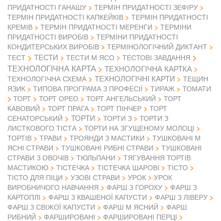
ПРИДАТНОСТІ ГАНАШУ
ТЕРМІН ПРИДАТНОСТІ ЗЕФІРУ
ТЕРМІН ПРИДАТНОСТІ КАПКЕЙКІВ
ТЕРМІН ПРИДАТНОСТІ
КРЕМІВ
ТЕРМІН ПРИДАТНОСТІ МЕРЕНГИ
ТЕРМІНИ
ПРИДАТНОСТІ ВИРОБІВ
ТЕРМІНИ ПРИДАТНОСТІ
КОНДИТЕРСЬКИХ ВИРОБІВ
ТЕРМІНОЛОГІЧНИЙ ДИКТАНТ
ТЕСТИ
ТЕСТ
ТЕСТИ М ЯСО
ТЕСТОВІ ЗАВДАННЯ
ТЕХНОЛОГІЧНА КАРТА
ТЕХНОЛОГІЧНА КАРТКА
ТЕХНОЛОГІЧНІ КАРТИ
ТЕХНОЛОГІЧНА СХЕМА
ТЕЩИН
ЯЗИК
ТИПОВА ПРОГРАМА З ПРОФЕСІЇ
ТИРАЖ
ТОМАТИ
ТОРТ
ТОРТ ОРЕО
ТОРТ АНГЕЛЬСЬКИЙ
ТОРТ
КАВОВИЙ
ТОРТ ПРАГА
ТОРТ ПІНЧЕР
ТОРТ
ТОРТИ
СЕНАТОРСЬКИЙ
ТОРТИ З
ТОРТИ З
ЛИСТКОВОГО ТІСТА
ТОРТИ НА ЗГУЩЕНОМУ МОЛОЦІ
ТОРТІВ
ТРАВИ
ТРОЯНДИ З МАСТИКИ
ТУШКОВАНІ М
ЯСНІ СТРАВИ
ТУШКОВАНІ РИБНІ СТРАВИ
ТУШКОВАНІ
СТРАВИ З ОВОЧІВ
ТЮЛЬПАНИ
ТЯГУВАННЯ ТОРТІВ
МАСТИКОЮ
ТІСТЕЧКА
ТІСТЕЧКА ШАРОВІ
ТІСТО
ТІСТО ДЛЯ ПІЦИ
УЗОВІ СТРАВИ
УРОК
УРОК
ВИРОБНИЧОГО НАВЧАННЯ
ФАРШ З ГОРОХУ
ФАРШ З
КАРТОПЛІ
ФАРШ З КВАШЕНОЇ КАПУСТИ
ФАРШ З ЛІВЕРУ
ФАРШ З СВІЖОЇ КАПУСТИ
ФАРШ М ЯСНИЙ
ФАРШ
РИБНИЙ
ФАРШИРОВАНІ
ФАРШИРОВАНІ ПЕРЦІ