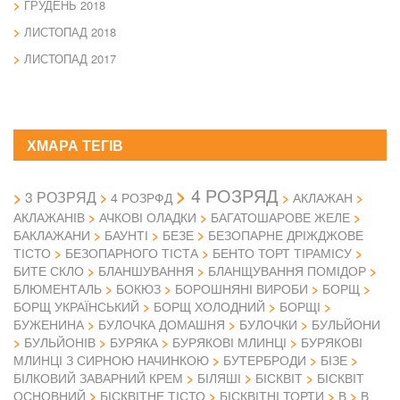
ГРУДЕНЬ 2018
ЛИСТОПАД 2018
ЛИСТОПАД 2017
ХМАРА ТЕГІВ
4 РОЗРЯД
3 РОЗРЯД
4 РОЗРФД
АКЛАЖАН
АКЛАЖАНІВ
АЧКОВІ ОЛАДКИ
БАГАТОШАРОВЕ ЖЕЛЕ
БАКЛАЖАНИ
БАУНТІ
БЕЗЕ
БЕЗОПАРНЕ ДРІЖДЖОВЕ
ТІСТО
БЕЗОПАРНОГО ТІСТА
БЕНТО ТОРТ ТІРАМІСУ
БИТЕ СКЛО
БЛАНШУВАННЯ
БЛАНЩУВАННЯ ПОМІДОР
БЛЮМЕНТАЛЬ
БОКЮЗ
БОРОШНЯНІ ВИРОБИ
БОРЩ
БОРЩ УКРАЇНСЬКИЙ
БОРЩ ХОЛОДНИЙ
БОРЩІ
БУЖЕНИНА
БУЛОЧКА ДОМАШНЯ
БУЛОЧКИ
БУЛЬЙОНИ
БУЛЬЙОНІВ
БУРЯКА
БУРЯКОВІ МЛИНЦІ
БУРЯКОВІ
МЛИНЦІ З СИРНОЮ НАЧИНКОЮ
БУТЕРБРОДИ
БІЗЕ
БІЛКОВИЙ ЗАВАРНИЙ КРЕМ
БІЛЯШІ
БІСКВІТ
БІСКВІТ
ОСНОВНИЙ
БІСКВІТНЕ ТІСТО
БІСКВІТНІ ТОРТИ
В
В