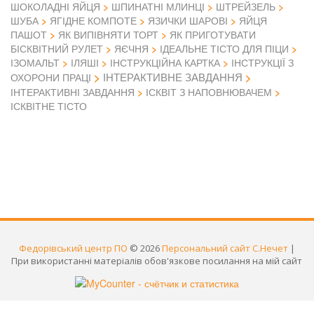
ШОКОЛАДНІ ЯЙЦЯ
ШПИНАТНІ МЛИНЦІ
ШТРЕЙЗЕЛЬ
ШУБА
ЯГІДНЕ КОМПОТЕ
ЯЗИЧКИ ШАРОВІ
ЯЙЦЯ
ПАШОТ
ЯК ВИПІВНЯТИ ТОРТ
ЯК ПРИГОТУВАТИ
БІСКВІТНИЙ РУЛЕТ
ЯЄЧНЯ
ІДЕАЛЬНЕ ТІСТО ДЛЯ ПІЦИ
ІЗОМАЛЬТ
ІЛЯШІ
ІНСТРУКЦІЙНА КАРТКА
ІНСТРУКЦІЇ З
ІНТЕРАКТИВНЕ ЗАВДАННЯ
ОХОРОНИ ПРАЦІ
ІНТЕРАКТИВНІ ЗАВДАННЯ
ІСКВІТ З НАПОВНЮВАЧЕМ
ІСКВІТНЕ ТІСТО
Федорівський центр ПО
© 2026
Персональний сайт С.Нечет
|
При використанні матеріалів обов'язкове посилання на мій сайт