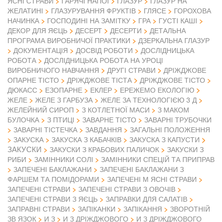
ЯСНІ СТРАВИ
ГАРЯЧІ НАПОЇ
ГЛАЗУР
ГЛАЗУР НА
ЖЕЛАТИНІ
ГЛАЗУРУВАННЯ ФРУКТІВ
ГЛЯСЕ
ГОРОХОВА
НАЧИНКА
ГОСПОДИНІ НА ЗАМІТКУ
ГРА
ГУСТІ КАШІ
ДЕКОР ДЛЯ ЯЄЦЬ
ДЕСЕРТ
ДЕСЕРТИ
ДЕТАЛЬНА
ПРОГРАМА ВИРОБНИЧОЇ ПРАКТИКИ
ДЗЕРКАЛЬНА ГЛАЗУР
ДОКУМЕНТАЦІЯ
ДОСВІД РОБОТИ
ДОСЛІДНИЦЬКА
РОБОТА
ДОСЛІДНИЦЬКА РОБОТА НА УРОЦІ
ВИРОБНИЧОГО НАВЧАННЯ
ДРУГІ СТРАВИ
ДРІЖДЖОВЕ
ОПАРНЕ ТІСТО
ДРІЖДЖОВЕ ТІСТА
ДРІЖДЖОВЕ ТІСТО
ДЮКАСС
ЕЗОПАРНЕ
ЕКЛЕР
ЕРЕЖЕМО ЕКОЛОГІЮ
ЖЕЛЕ
ЖЕЛЕ З ГАРБУЗА
ЖЕЛЕ ЗА ТЕХНОЛОГІЄЮ 3 Д
ЖЕЛЕЙНИЙ СИРОП
З КОТЛЕТНОЇ МАСИ
З МАКОМ
БУЛОЧКА
З ПТИЦІ
ЗАВАРНЕ ТІСТО
ЗАВАРНІ ТРУБОЧКИ
ЗАВАРНІ ТІСТЕЧКА
ЗАВДАННЯ
ЗАГАЛЬНІ ПОЛОЖЕННЯ
ЗАКУСКА
ЗАКУСКА З КАБАЧКІВ
ЗАКУСКА З КАПУСТИ
ЗАКУСКИ
ЗАКУСКИ З КРАБОВИХ ПАЛИЧОК
ЗАКУСКИ З
РИБИ
ЗАМІННИКИ СОЛІ
ЗАМІННИКИ СПЕЦІЙ ТА ПРИПРАВ
ЗАПЕЧЕНІ БАКЛАЖАНИ
ЗАПЕЧЕНІ БАКЛАЖАНИ З
ФАРШЕМ ТА ПОМІДОРАМИ
ЗАПЕЧЕНІ М ЯСНІ СТРАВИ
ЗАПЕЧЕНІ СТРАВИ
ЗАПЕЧЕНІ СТРАВИ З ОВОЧІВ
ЗАПЕЧЕНІ СТРАВИ З ЯЄЦЬ
ЗАПРАВКИ ДЛЯ САЛАТІВ
ЗАПРАВНІ СТРАВИ
ЗАПІКАНКИ
ЗАПІКАННЯ
ЗВОРОТНІЙ
ЗВ ЯЗОК
И З
И З ДРІЖДЖОВОГО
И З ДРІЖДЖОВОГО