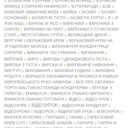
БУЛЬЙОНІВ
БУРЯКА
БУРЯКОВІ МЛИНЦІ
БУРЯКОВІ
МЛИНЦІ З СИРНОЮ НАЧИНКОЮ
БУТЕРБРОДИ
БІЗЕ
БІЛКОВИЙ ЗАВАРНИЙ КРЕМ
БІЛЯШІ
БІСКВІТ
БІСКВІТ
ОСНОВНИЙ
БІСКВІТНЕ ТІСТО
БІСКВІТНІ ТОРТИ
В
В
ЯЗКІ КАШІ
ВАРЕНЕ М ЯСО
ВАРЕНИКИ
ВАРЕНИКИ З
СИРОМ
ВАРЕНИКИ НА ПАРУ
ВАРЕНИКИ У СУЧАСНОМУ
СТИЛІ
ВЕГЕТАТИВНА ГРУПА
ВЕЛИКОДНІЙ ДЕКОР
ВЕРГУНИ
ВЕРШКОВИЙ КРЕМ
ВЕРШКОВИЙ КРЕМ НА
ЗГУЩЕНОМУ МОЛОЦІ
ВИЗНАЧЕННЯ КОНЦЕНТРАЦІЇ
СИРОПІВ
ВИКОНАТИ ТЕСТУВАННЯ
ВИПІКАННЯ
ВИПІЧКА
ВИРО
ВИРОБИ З ДРІЖДЖОВОГО ТІСТА
ВИРОБИ З ТІСТА
ВИРОБИ И
ВИРОБНИЧЕ НАВЧАННЯ
ВИСТУП
ВИХОВАННЯ
ВИХОВНА ГОДИНА
ВИХОВНА
РОБОТА
ВОРКШОП ЕКОНАВИЧКИ В ПРОФЕСІЇ В РАМКАХ
ЄВРОПЕЙСЬКОГО РОКУ НАВИЧОК
ВСЕ ПРО ОБТЯЖКУ
ТОРТА МАСТИКОЮ ПОРАДИ КОНДИТЕРАМ
ВТРОБИ З
ГАРБУЗА
ВЧИМОСЯ
ВЧИМОСЯ СМАЧНО ВИПІКАТИ
ВІДЕО
ВЧИМОСЯ СМАЧНО ГОТУВАТИ
ВІДЕО УРОК
ВІДЕОУРОК
ВІДЕОУПРК
ВІДЕОУРОК КОНДИТЕР
ВІДЕОУРОКИ
ВІДЕУРОК
ВІДКРИТИЙ УРОК
ВІЛЕОУРОК
ВІНОЧОК БУЛОЧКА
ГАЛУШКИ
ГАНАШ
ГАРБУЗОВИЙ
КРЕМ СУП
ГАРБУЗОВИЙ ЧІЗКЕЙК
ГАРНІРИ
ГАРЯЧІ М