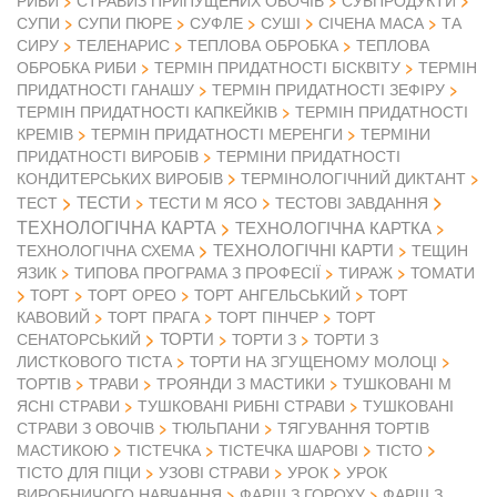
РИБИ
СТРАВИЗ ПРИПУЩЕНИХ ОВОЧІВ
СУБПРОДУКТИ
СУПИ
СУПИ ПЮРЕ
СУФЛЕ
СУШІ
СІЧЕНА МАСА
ТА
СИРУ
ТЕЛЕНАРИС
ТЕПЛОВА ОБРОБКА
ТЕПЛОВА
ОБРОБКА РИБИ
ТЕРМІН ПРИДАТНОСТІ БІСКВІТУ
ТЕРМІН
ПРИДАТНОСТІ ГАНАШУ
ТЕРМІН ПРИДАТНОСТІ ЗЕФІРУ
ТЕРМІН ПРИДАТНОСТІ КАПКЕЙКІВ
ТЕРМІН ПРИДАТНОСТІ
КРЕМІВ
ТЕРМІН ПРИДАТНОСТІ МЕРЕНГИ
ТЕРМІНИ
ПРИДАТНОСТІ ВИРОБІВ
ТЕРМІНИ ПРИДАТНОСТІ
КОНДИТЕРСЬКИХ ВИРОБІВ
ТЕРМІНОЛОГІЧНИЙ ДИКТАНТ
ТЕСТИ
ТЕСТ
ТЕСТИ М ЯСО
ТЕСТОВІ ЗАВДАННЯ
ТЕХНОЛОГІЧНА КАРТА
ТЕХНОЛОГІЧНА КАРТКА
ТЕХНОЛОГІЧНІ КАРТИ
ТЕХНОЛОГІЧНА СХЕМА
ТЕЩИН
ЯЗИК
ТИПОВА ПРОГРАМА З ПРОФЕСІЇ
ТИРАЖ
ТОМАТИ
ТОРТ
ТОРТ ОРЕО
ТОРТ АНГЕЛЬСЬКИЙ
ТОРТ
КАВОВИЙ
ТОРТ ПРАГА
ТОРТ ПІНЧЕР
ТОРТ
ТОРТИ
СЕНАТОРСЬКИЙ
ТОРТИ З
ТОРТИ З
ЛИСТКОВОГО ТІСТА
ТОРТИ НА ЗГУЩЕНОМУ МОЛОЦІ
ТОРТІВ
ТРАВИ
ТРОЯНДИ З МАСТИКИ
ТУШКОВАНІ М
ЯСНІ СТРАВИ
ТУШКОВАНІ РИБНІ СТРАВИ
ТУШКОВАНІ
СТРАВИ З ОВОЧІВ
ТЮЛЬПАНИ
ТЯГУВАННЯ ТОРТІВ
МАСТИКОЮ
ТІСТЕЧКА
ТІСТЕЧКА ШАРОВІ
ТІСТО
ТІСТО ДЛЯ ПІЦИ
УЗОВІ СТРАВИ
УРОК
УРОК
ВИРОБНИЧОГО НАВЧАННЯ
ФАРШ З ГОРОХУ
ФАРШ З