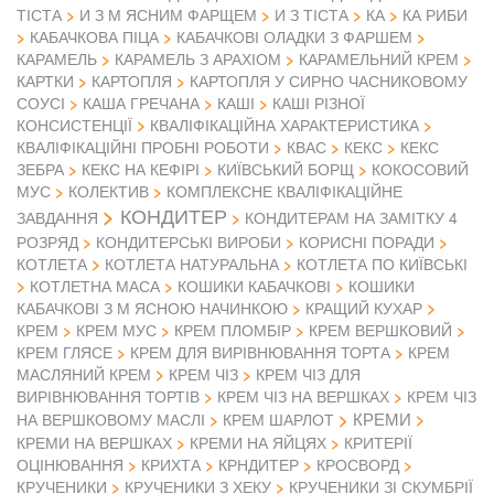
ТІСТА
И З М ЯСНИМ ФАРЩЕМ
И З ТІСТА
КА
КА РИБИ
КАБАЧКОВА ПІЦА
КАБАЧКОВІ ОЛАДКИ З ФАРШЕМ
КАРАМЕЛЬ
КАРАМЕЛЬ З АРАХІОМ
КАРАМЕЛЬНИЙ КРЕМ
КАРТКИ
КАРТОПЛЯ
КАРТОПЛЯ У СИРНО ЧАСНИКОВОМУ
СОУСІ
КАША ГРЕЧАНА
КАШІ
КАШІ РІЗНОЇ
КОНСИСТЕНЦІЇ
КВАЛІФІКАЦІЙНА ХАРАКТЕРИСТИКА
КВАЛІФІКАЦІЙНІ ПРОБНІ РОБОТИ
КВАС
КЕКС
КЕКС
ЗЕБРА
КЕКС НА КЕФІРІ
КИЇВСЬКИЙ БОРЩ
КОКОСОВИЙ
МУС
КОЛЕКТИВ
КОМПЛЕКСНЕ КВАЛІФІКАЦІЙНЕ
КОНДИТЕР
ЗАВДАННЯ
КОНДИТЕРАМ НА ЗАМІТКУ 4
РОЗРЯД
КОНДИТЕРСЬКІ ВИРОБИ
КОРИСНІ ПОРАДИ
КОТЛЕТА
КОТЛЕТА НАТУРАЛЬНА
КОТЛЕТА ПО КИЇВСЬКІ
КОТЛЕТНА МАСА
КОШИКИ КАБАЧКОВІ
КОШИКИ
КАБАЧКОВІ З М ЯСНОЮ НАЧИНКОЮ
КРАЩИЙ КУХАР
КРЕМ
КРЕМ МУС
КРЕМ ПЛОМБІР
КРЕМ ВЕРШКОВИЙ
КРЕМ ГЛЯСЕ
КРЕМ ДЛЯ ВИРІВНЮВАННЯ ТОРТА
КРЕМ
МАСЛЯНИЙ КРЕМ
КРЕМ ЧІЗ
КРЕМ ЧІЗ ДЛЯ
ВИРІВНЮВАННЯ ТОРТІВ
КРЕМ ЧІЗ НА ВЕРШКАХ
КРЕМ ЧІЗ
КРЕМИ
НА ВЕРШКОВОМУ МАСЛІ
КРЕМ ШАРЛОТ
КРЕМИ НА ВЕРШКАХ
КРЕМИ НА ЯЙЦЯХ
КРИТЕРІЇ
ОЦІНЮВАННЯ
КРИХТА
КРНДИТЕР
КРОСВОРД
КРУЧЕНИКИ
КРУЧЕНИКИ З ХЕКУ
КРУЧЕНИКИ ЗІ СКУМБРІЇ