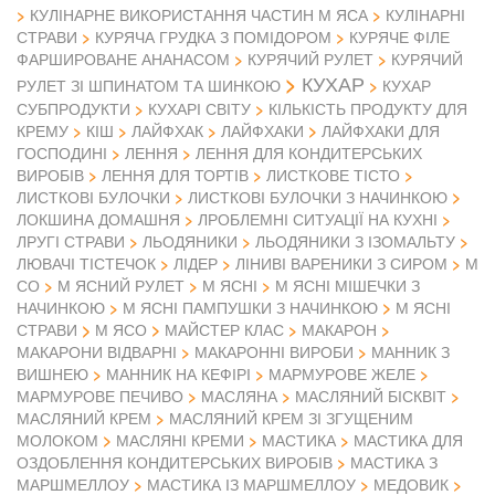
КУЛІНАРНЕ ВИКОРИСТАННЯ ЧАСТИН М ЯСА
КУЛІНАРНІ
СТРАВИ
КУРЯЧА ГРУДКА З ПОМІДОРОМ
КУРЯЧЕ ФІЛЕ
ФАРШИРОВАНЕ АНАНАСОМ
КУРЯЧИЙ РУЛЕТ
КУРЯЧИЙ
КУХАР
РУЛЕТ ЗІ ШПИНАТОМ ТА ШИНКОЮ
КУХАР
СУБПРОДУКТИ
КУХАРІ СВІТУ
КІЛЬКІСТЬ ПРОДУКТУ ДЛЯ
КРЕМУ
КІШ
ЛАЙФХАК
ЛАЙФХАКИ
ЛАЙФХАКИ ДЛЯ
ГОСПОДИНІ
ЛЕННЯ
ЛЕННЯ ДЛЯ КОНДИТЕРСЬКИХ
ВИРОБІВ
ЛЕННЯ ДЛЯ ТОРТІВ
ЛИСТКОВЕ ТІСТО
ЛИСТКОВІ БУЛОЧКИ
ЛИСТКОВІ БУЛОЧКИ З НАЧИНКОЮ
ЛОКШИНА ДОМАШНЯ
ЛРОБЛЕМНІ СИТУАЦІЇ НА КУХНІ
ЛРУГІ СТРАВИ
ЛЬОДЯНИКИ
ЛЬОДЯНИКИ З ІЗОМАЛЬТУ
ЛЮВАЧІ ТІСТЕЧОК
ЛІДЕР
ЛІНИВІ ВАРЕНИКИ З СИРОМ
М
СО
М ЯСНИЙ РУЛЕТ
М ЯСНІ
М ЯСНІ МІШЕЧКИ З
НАЧИНКОЮ
М ЯСНІ ПАМПУШКИ З НАЧИНКОЮ
М ЯСНІ
М ЯСО
СТРАВИ
МАЙСТЕР КЛАС
МАКАРОН
МАКАРОНИ ВІДВАРНІ
МАКАРОННІ ВИРОБИ
МАННИК З
ВИШНЕЮ
МАННИК НА КЕФІРІ
МАРМУРОВЕ ЖЕЛЕ
МАРМУРОВЕ ПЕЧИВО
МАСЛЯНА
МАСЛЯНИЙ БІСКВІТ
МАСЛЯНИЙ КРЕМ
МАСЛЯНИЙ КРЕМ ЗІ ЗГУЩЕНИМ
МОЛОКОМ
МАСЛЯНІ КРЕМИ
МАСТИКА
МАСТИКА ДЛЯ
ОЗДОБЛЕННЯ КОНДИТЕРСЬКИХ ВИРОБІВ
МАСТИКА З
МАРШМЕЛЛОУ
МАСТИКА ІЗ МАРШМЕЛЛОУ
МЕДОВИК