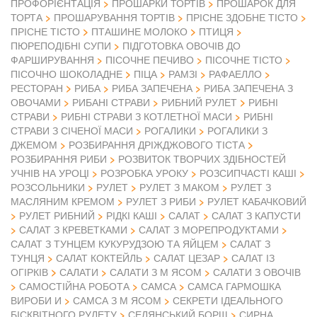
ПРОФОРІЄНТАЦІЯ
ПРОШАРКИ ТОРТІВ
ПРОШАРОК ДЛЯ
ТОРТА
ПРОШАРУВАННЯ ТОРТІВ
ПРІСНЕ ЗДОБНЕ ТІСТО
ПРІСНЕ ТІСТО
ПТАШИНЕ МОЛОКО
ПТИЦЯ
ПЮРЕПОДІБНІ СУПИ
ПІДГОТОВКА ОВОЧІВ ДО
ФАРШИРУВАННЯ
ПІСОЧНЕ ПЕЧИВО
ПІСОЧНЕ ТІСТО
ПІСОЧНО ШОКОЛАДНЕ
ПІЦА
РАМЗІ
РАФАЕЛЛО
РЕСТОРАН
РИБА
РИБА ЗАПЕЧЕНА
РИБА ЗАПЕЧЕНА З
ОВОЧАМИ
РИБАНІ СТРАВИ
РИБНИЙ РУЛЕТ
РИБНІ
СТРАВИ
РИБНІ СТРАВИ З КОТЛЕТНОЇ МАСИ
РИБНІ
СТРАВИ З СІЧЕНОЇ МАСИ
РОГАЛИКИ
РОГАЛИКИ З
ДЖЕМОМ
РОЗБИРАННЯ ДРІЖДЖОВОГО ТІСТА
РОЗБИРАННЯ РИБИ
РОЗВИТОК ТВОРЧИХ ЗДІБНОСТЕЙ
УЧНІВ НА УРОЦІ
РОЗРОБКА УРОКУ
РОЗСИПЧАСТІ КАШІ
РОЗСОЛЬНИКИ
РУЛЕТ
РУЛЕТ З МАКОМ
РУЛЕТ З
МАСЛЯНИМ КРЕМОМ
РУЛЕТ З РИБИ
РУЛЕТ КАБАЧКОВИЙ
РУЛЕТ РИБНИЙ
РІДКІ КАШІ
САЛАТ
САЛАТ З КАПУСТИ
САЛАТ З КРЕВЕТКАМИ
САЛАТ З МОРЕПРОДУКТАМИ
САЛАТ З ТУНЦЕМ КУКУРУДЗОЮ ТА ЯЙЦЕМ
САЛАТ З
ТУНЦЯ
САЛАТ КОКТЕЙЛЬ
САЛАТ ЦЕЗАР
САЛАТ ІЗ
ОГІРКІВ
САЛАТИ
САЛАТИ З М ЯСОМ
САЛАТИ З ОВОЧІВ
САМОСТІЙНА РОБОТА
САМСА
САМСА ГАРМОШКА
ВИРОБИ И
САМСА З М ЯСОМ
СЕКРЕТИ ІДЕАЛЬНОГО
БІСКВІТНОГО РУЛЕТУ
СЕЛЯНСЬКИЙ БОРЩ
СИРНА