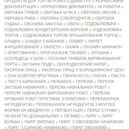
ПРОДУКТІВ ДЛЯ ТОРТІВ РІЗНОГО ДІАМЕТРУ
НОРМАТИВНА
ДОКУМЕНТАЦІЯ
НОРМАТИВНІ ДОКУМЕНТИ
НІ РОБОТИ
ОБРОБКА ГРИБІВ
ОБРОБКА М ЯСА
ОБРОБКА ОВОЧІВ
ОБРОБКА РИБИ
ОБРОБКА СУБПРОДУКТІВ
ОБРОБКА
ОЗДОБЛЮВАЧІ
СУДАКА
ОВОЧЕВА ЗАКУСКА
ОВОЧІ
ОЗДОБЛЮВАЧІ КОНДИТЕРСЬКИХ ВИРОБІВ
ОЗДОБЛЮВАЧІ
ТОРТІВ
ОЗДОБЛЮВАЧІ ТОРТІВ ПРОШАРУВАННЯ ТОРТІВ
ОЛАДКИ
ОЛАДКИ З КАБАЧКІВ
ОЛІВЕР
ОМЛЕТ
ФАРШИРОВАНИЙ
ОМЛЕТИ
ОНАРА
ОНЛАЙН МАРАФОН
ОПИТУВАННЯ
ОРИГІНАЛЬНЕ ПЕЧИВО
ОРОШНА
ОСЕЛЕДЕЦЬ У ШУБІ
ОСНОВНІ ПРАВИЛА ВИРІВНЮВАННЯ
ТОРТА
ОСТАННІ ПОДІЇ
ОХОЛОДЖУЮЧИЙ НАПІЙ
ОХОРОНА ПРАЦІ
ОХОРОНА ПРАЦІ У БОРОШНЯНОМУ ЦЕХУ
ОЧА ОСВІТНЯ ПРОГРАМА
ПАННА КОТА
ПАСКА
ПАСТА
ПАСТА КАРБОНАРА
ПЕЛЬМЕНІ
ПЕРЕЛІК
ПЕРЕЛІК
ЗАСОБІВ НАВЧАННЯ
ПЕРЕЛІК НАВЧАЛЬНИХ РОБІТ
ПЕРЕЛІК НАВЧАЛЬНО ВИРОБНИЧИХ РОБІТ
ПЕРЕЛІК
ПРОБНИХ РОБІТ ПРОГРАМА З ПРАКТИКИ
ПЕРЕРАХУНОК
ІНГРЕДІЄНТІВ
ПЕРЕРАХУНОК ІНГРЕДІЄНТІВ З КРУГЛОЇ
ФОРМИ НА КВАДРАТНУ
ПЕРЗЕНТАЦІЯ
ПЕРШІ СТРАВИ
ПЕЧЕНЯ ПО ДОМАШНЬОМУ
ПЕЧИВО
ПИРІГ
ПИРІГ
ВУЛКАН
ПИРІГ ВИПІЧКА
ПИРІГ З ОВОЧЕВОЮ НАЧИНКОЮ
ПИРІГ З СИРНОЮ НАЧИНКОЮ
ПИРІГ ОВОЧЕВИЙ