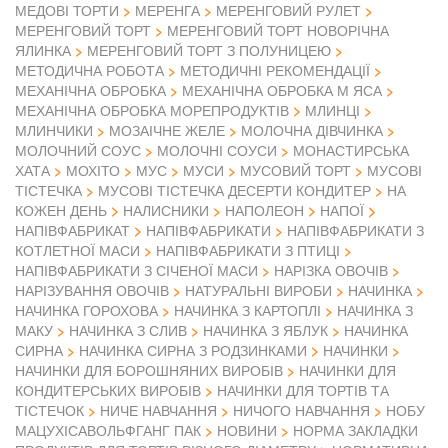
МЕДОВІ ТОРТИ
МЕРЕНГА
МЕРЕНГОВИЙ РУЛЕТ
МЕРЕНГОВИЙ ТОРТ
МЕРЕНГОВИЙ ТОРТ НОВОРІЧНА
ЯЛИНКА
МЕРЕНГОВИЙ ТОРТ З ПОЛУНИЦЕЮ
МЕТОДИЧНА РОБОТА
МЕТОДИЧНІ РЕКОМЕНДАЦІЇ
МЕХАНІЧНА ОБРОБКА
МЕХАНІЧНА ОБРОБКА М ЯСА
МЕХАНІЧНА ОБРОБКА МОРЕПРОДУКТІВ
МЛИНЦІ
МЛИНЧИКИ
МОЗАІЧНЕ ЖЕЛЕ
МОЛОЧНА ДІВЧИНКА
МОЛОЧНИЙ СОУС
МОЛОЧНІ СОУСИ
МОНАСТИРСЬКА
ХАТА
МОХІТО
МУС
МУСИ
МУСОВИЙ ТОРТ
МУСОВІ
ТІСТЕЧКА
МУСОВІ ТІСТЕЧКА ДЕСЕРТИ КОНДИТЕР
НА
КОЖЕН ДЕНЬ
НАЛИСНИКИ
НАПОЛЕОН
НАПОЇ
НАПІВФАБРИКАТ
НАПІВФАБРИКАТИ
НАПІВФАБРИКАТИ З
КОТЛЕТНОЇ МАСИ
НАПІВФАБРИКАТИ З ПТИЦІ
НАПІВФАБРИКАТИ З СІЧЕНОЇ МАСИ
НАРІЗКА ОВОЧІВ
НАРІЗУВАННЯ ОВОЧІВ
НАТУРАЛЬНІ ВИРОБИ
НАЧИНКА
НАЧИНКА ГОРОХОВА
НАЧИНКА З КАРТОПЛІ
НАЧИНКА З
МАКУ
НАЧИНКА З СЛИВ
НАЧИНКА З ЯБЛУК
НАЧИНКА
СИРНА
НАЧИНКА СИРНА З РОДЗИНКАМИ
НАЧИНКИ
НАЧИНКИ ДЛЯ БОРОШНЯНИХ ВИРОБІВ
НАЧИНКИ ДЛЯ
КОНДИТЕРСЬКИХ ВИРОБІВ
НАЧИНКИ ДЛЯ ТОРТІВ ТА
ТІСТЕЧОК
НИЧЕ НАВЧАННЯ
НИЧОГО НАВЧАННЯ
НОБУ
МАЦУХІСАВОЛЬФГАНГ ПАК
НОВИНИ
НОРМА ЗАКЛАДКИ