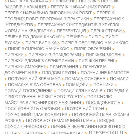
ПАСТА КАРБОНАРА
ПЕЛЬМЕНІ
ПЕРЕЛІК
ПЕРЕЛІК
ЗАСОБІВ НАВЧАННЯ
ПЕРЕЛІК НАВЧАЛЬНИХ РОБІТ
ПЕРЕЛІК НАВЧАЛЬНО ВИРОБНИЧИХ РОБІТ
ПЕРЕЛІК
ПРОБНИХ РОБІТ ПРОГРАМА З ПРАКТИКИ
ПЕРЕРАХУНОК
ІНГРЕДІЄНТІВ
ПЕРЕРАХУНОК ІНГРЕДІЄНТІВ З КРУГЛОЇ
ФОРМИ НА КВАДРАТНУ
ПЕРЗЕНТАЦІЯ
ПЕРШІ СТРАВИ
ПЕЧЕНЯ ПО ДОМАШНЬОМУ
ПЕЧИВО
ПИРІГ
ПИРІГ
ВУЛКАН
ПИРІГ ВИПІЧКА
ПИРІГ З ОВОЧЕВОЮ НАЧИНКОЮ
ПИРІГ З СИРНОЮ НАЧИНКОЮ
ПИРІГ ОВОЧЕВИЙ
ПИРІЖКИ
ПИРІЖКИ З ПОМІДОРАМИ
ПИРІЖКИ ЗДОБНІ
ПИРІЖКИ ЗДОБНІ З АБРИКОСАМИ
ПИРІЖКИ ПЕЧЕНІ
ПИРІЖКИ СМАЖЕНІ
ПЛАНУВАННЯ
ПЛАНУЮЧА
ДОКУМЕНТАЦІЯ
ПЛОДОВІ ГРУПИ
ПОЛУНИЧНЕ КОМПОТЕ
ПОЛУНИЧНИЙ КРЕМ МУС
ПОМАДА ОСНОВНА
ПОМАДИ
ПОМАДКА БІЛА ОСНОВНА
ПОМІДОРИ
ПОНЧИКИ
ПОРАДИ ГОСПОДИНЯМ
ПОРАДИ ДЛЯ КУХАРІВ
ПОРАДИ У
ПРИГОТУВАННІ БІСКВІТНОГО РУЛЕТУ
ПОРТФОЛІО
МАЙСТРА ВИРОБНИЧОГО НАВЧАННЯ
ПОСЛІДОВНІСТЬ
ПОСЛІДОВНІСТЬ ОБРОБКИ
ПОУРОЧНИЙ ПЛАН
ПОУРОЧНИЙ ПЛАН КОНДИТЕР
ПОУРОЧНИЙ ПЛАН КУХАР 4
РОЗРЯД
ПОУРОЧНО ТЕМАТИЧНИЙ ПЛАН
ПОХІДНІ
СОУСИ ЧЕРВОНОГО
ПРАВИЛА ЗБЕРІГАННЯ БІСКВІТНОГО
ПРЕЗЕНТАЦІЯ
ТІСТА
ПРАКТИКА
ПРАКТИКА КУХАР