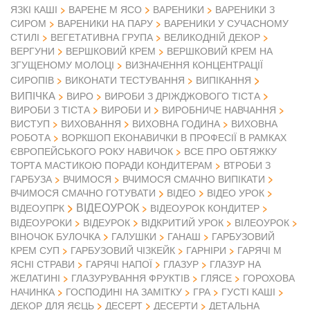
ЯЗКІ КАШІ
ВАРЕНЕ М ЯСО
ВАРЕНИКИ
ВАРЕНИКИ З
СИРОМ
ВАРЕНИКИ НА ПАРУ
ВАРЕНИКИ У СУЧАСНОМУ
СТИЛІ
ВЕГЕТАТИВНА ГРУПА
ВЕЛИКОДНІЙ ДЕКОР
ВЕРГУНИ
ВЕРШКОВИЙ КРЕМ
ВЕРШКОВИЙ КРЕМ НА
ЗГУЩЕНОМУ МОЛОЦІ
ВИЗНАЧЕННЯ КОНЦЕНТРАЦІЇ
СИРОПІВ
ВИКОНАТИ ТЕСТУВАННЯ
ВИПІКАННЯ
ВИПІЧКА
ВИРО
ВИРОБИ З ДРІЖДЖОВОГО ТІСТА
ВИРОБИ З ТІСТА
ВИРОБИ И
ВИРОБНИЧЕ НАВЧАННЯ
ВИСТУП
ВИХОВАННЯ
ВИХОВНА ГОДИНА
ВИХОВНА
РОБОТА
ВОРКШОП ЕКОНАВИЧКИ В ПРОФЕСІЇ В РАМКАХ
ЄВРОПЕЙСЬКОГО РОКУ НАВИЧОК
ВСЕ ПРО ОБТЯЖКУ
ТОРТА МАСТИКОЮ ПОРАДИ КОНДИТЕРАМ
ВТРОБИ З
ГАРБУЗА
ВЧИМОСЯ
ВЧИМОСЯ СМАЧНО ВИПІКАТИ
ВІДЕО
ВЧИМОСЯ СМАЧНО ГОТУВАТИ
ВІДЕО УРОК
ВІДЕОУРОК
ВІДЕОУПРК
ВІДЕОУРОК КОНДИТЕР
ВІДЕОУРОКИ
ВІДЕУРОК
ВІДКРИТИЙ УРОК
ВІЛЕОУРОК
ВІНОЧОК БУЛОЧКА
ГАЛУШКИ
ГАНАШ
ГАРБУЗОВИЙ
КРЕМ СУП
ГАРБУЗОВИЙ ЧІЗКЕЙК
ГАРНІРИ
ГАРЯЧІ М
ЯСНІ СТРАВИ
ГАРЯЧІ НАПОЇ
ГЛАЗУР
ГЛАЗУР НА
ЖЕЛАТИНІ
ГЛАЗУРУВАННЯ ФРУКТІВ
ГЛЯСЕ
ГОРОХОВА
НАЧИНКА
ГОСПОДИНІ НА ЗАМІТКУ
ГРА
ГУСТІ КАШІ
ДЕКОР ДЛЯ ЯЄЦЬ
ДЕСЕРТ
ДЕСЕРТИ
ДЕТАЛЬНА