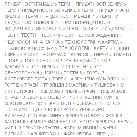
ПРИДАТНОСТІ ГАНАШУ
ТЕРМІН ПРИДАТНОСТІ ЗЕФІРУ
ТЕРМІН ПРИДАТНОСТІ КАПКЕЙКІВ
ТЕРМІН ПРИДАТНОСТІ
КРЕМІВ
ТЕРМІН ПРИДАТНОСТІ МЕРЕНГИ
ТЕРМІНИ
ПРИДАТНОСТІ ВИРОБІВ
ТЕРМІНИ ПРИДАТНОСТІ
КОНДИТЕРСЬКИХ ВИРОБІВ
ТЕРМІНОЛОГІЧНИЙ ДИКТАНТ
ТЕСТИ
ТЕСТ
ТЕСТИ М ЯСО
ТЕСТОВІ ЗАВДАННЯ
ТЕХНОЛОГІЧНА КАРТА
ТЕХНОЛОГІЧНА КАРТКА
ТЕХНОЛОГІЧНІ КАРТИ
ТЕХНОЛОГІЧНА СХЕМА
ТЕЩИН
ЯЗИК
ТИПОВА ПРОГРАМА З ПРОФЕСІЇ
ТИРАЖ
ТОМАТИ
ТОРТ
ТОРТ ОРЕО
ТОРТ АНГЕЛЬСЬКИЙ
ТОРТ
КАВОВИЙ
ТОРТ ПРАГА
ТОРТ ПІНЧЕР
ТОРТ
ТОРТИ
СЕНАТОРСЬКИЙ
ТОРТИ З
ТОРТИ З
ЛИСТКОВОГО ТІСТА
ТОРТИ НА ЗГУЩЕНОМУ МОЛОЦІ
ТОРТІВ
ТРАВИ
ТРОЯНДИ З МАСТИКИ
ТУШКОВАНІ М
ЯСНІ СТРАВИ
ТУШКОВАНІ РИБНІ СТРАВИ
ТУШКОВАНІ
СТРАВИ З ОВОЧІВ
ТЮЛЬПАНИ
ТЯГУВАННЯ ТОРТІВ
МАСТИКОЮ
ТІСТЕЧКА
ТІСТЕЧКА ШАРОВІ
ТІСТО
ТІСТО ДЛЯ ПІЦИ
УЗОВІ СТРАВИ
УРОК
УРОК
ВИРОБНИЧОГО НАВЧАННЯ
ФАРШ З ГОРОХУ
ФАРШ З
КАРТОПЛІ
ФАРШ З КВАШЕНОЇ КАПУСТИ
ФАРШ З ЛІВЕРУ
ФАРШ З СВІЖОЇ КАПУСТИ
ФАРШ М ЯСНИЙ
ФАРШ
РИБНИЙ
ФАРШИРОВАНІ
ФАРШИРОВАНІ ПЕРЦІ