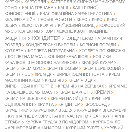
КАРТКИ
КАРТОПЛЯ
КАРТОПЛЯ У СИРНО ЧАСНИКОВОМУ
СОУСІ
КАША ГРЕЧАНА
КАШІ
КАШІ РІЗНОЇ
КОНСИСТЕНЦІЇ
КВАЛІФІКАЦІЙНА ХАРАКТЕРИСТИКА
КВАЛІФІКАЦІЙНІ ПРОБНІ РОБОТИ
КВАС
КЕКС
КЕКС
ЗЕБРА
КЕКС НА КЕФІРІ
КИЇВСЬКИЙ БОРЩ
КОКОСОВИЙ
МУС
КОЛЕКТИВ
КОМПЛЕКСНЕ КВАЛІФІКАЦІЙНЕ
КОНДИТЕР
ЗАВДАННЯ
КОНДИТЕРАМ НА ЗАМІТКУ 4
РОЗРЯД
КОНДИТЕРСЬКІ ВИРОБИ
КОРИСНІ ПОРАДИ
КОТЛЕТА
КОТЛЕТА НАТУРАЛЬНА
КОТЛЕТА ПО КИЇВСЬКІ
КОТЛЕТНА МАСА
КОШИКИ КАБАЧКОВІ
КОШИКИ
КАБАЧКОВІ З М ЯСНОЮ НАЧИНКОЮ
КРАЩИЙ КУХАР
КРЕМ
КРЕМ МУС
КРЕМ ПЛОМБІР
КРЕМ ВЕРШКОВИЙ
КРЕМ ГЛЯСЕ
КРЕМ ДЛЯ ВИРІВНЮВАННЯ ТОРТА
КРЕМ
МАСЛЯНИЙ КРЕМ
КРЕМ ЧІЗ
КРЕМ ЧІЗ ДЛЯ
ВИРІВНЮВАННЯ ТОРТІВ
КРЕМ ЧІЗ НА ВЕРШКАХ
КРЕМ ЧІЗ
КРЕМИ
НА ВЕРШКОВОМУ МАСЛІ
КРЕМ ШАРЛОТ
КРЕМИ НА ВЕРШКАХ
КРЕМИ НА ЯЙЦЯХ
КРИТЕРІЇ
ОЦІНЮВАННЯ
КРИХТА
КРНДИТЕР
КРОСВОРД
КРУЧЕНИКИ
КРУЧЕНИКИ З ХЕКУ
КРУЧЕНИКИ ЗІ СКУМБРІЇ
КУЛІНАРНЕ ВИКОРИСТАННЯ ЧАСТИН М ЯСА
КУЛІНАРНІ
СТРАВИ
КУРЯЧА ГРУДКА З ПОМІДОРОМ
КУРЯЧЕ ФІЛЕ
ФАРШИРОВАНЕ АНАНАСОМ
КУРЯЧИЙ РУЛЕТ
КУРЯЧИЙ