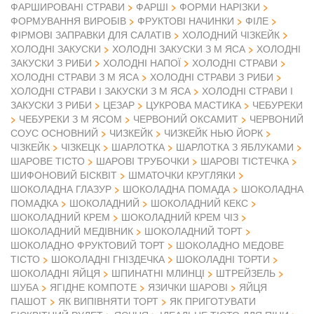
ФАРШИРОВАНІ СТРАВИ
ФАРШІ
ФОРМИ НАРІЗКИ
ФОРМУВАННЯ ВИРОБІВ
ФРУКТОВІ НАЧИНКИ
ФІЛЕ
ФІРМОВІ ЗАПРАВКИ ДЛЯ САЛАТІВ
ХОЛОДНИЙ ЧІЗКЕЙК
ХОЛОДНІ ЗАКУСКИ
ХОЛОДНІ ЗАКУСКИ З М ЯСА
ХОЛОДНІ
ЗАКУСКИ З РИБИ
ХОЛОДНІ НАПОЇ
ХОЛОДНІ СТРАВИ
ХОЛОДНІ СТРАВИ З М ЯСА
ХОЛОДНІ СТРАВИ З РИБИ
ХОЛОДНІ СТРАВИ І ЗАКУСКИ З М ЯСА
ХОЛОДНІ СТРАВИ І
ЗАКУСКИ З РИБИ
ЦЕЗАР
ЦУКРОВА МАСТИКА
ЧЕБУРЕКИ
ЧЕБУРЕКИ З М ЯСОМ
ЧЕРВОНИЙ ОКСАМИТ
ЧЕРВОНИЙ
СОУС ОСНОВНИЙ
ЧИЗКЕЙК
ЧИЗКЕЙК НЬЮ ЙОРК
ЧІЗКЕЙК
ЧІЗКЕЦК
ШАРЛОТКА
ШАРЛОТКА З ЯБЛУКАМИ
ШАРОВЕ ТІСТО
ШАРОВІ ТРУБОЧКИ
ШАРОВІ ТІСТЕЧКА
ШИФОНОВИЙ БІСКВІТ
ШМАТОЧКИ КРУГЛЯКИ
ШОКОЛАДНА ГЛАЗУР
ШОКОЛАДНА ПОМАДА
ШОКОЛАДНА
ПОМАДКА
ШОКОЛАДНИЙ
ШОКОЛАДНИЙ КЕКС
ШОКОЛАДНИЙ КРЕМ
ШОКОЛАДНИЙ КРЕМ ЧІЗ
ШОКОЛАДНИЙ МЕДІВНИК
ШОКОЛАДНИЙ ТОРТ
ШОКОЛАДНО ФРУКТОВИЙ ТОРТ
ШОКОЛАДНО МЕДОВЕ
ТІСТО
ШОКОЛАДНІ ГНІЗДЕЧКА
ШОКОЛАДНІ ТОРТИ
ШОКОЛАДНІ ЯЙЦЯ
ШПИНАТНІ МЛИНЦІ
ШТРЕЙЗЕЛЬ
ШУБА
ЯГІДНЕ КОМПОТЕ
ЯЗИЧКИ ШАРОВІ
ЯЙЦЯ
ПАШОТ
ЯК ВИПІВНЯТИ ТОРТ
ЯК ПРИГОТУВАТИ