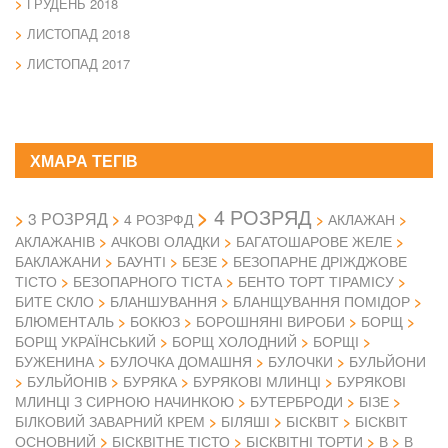
ГРУДЕНЬ 2018
ЛИСТОПАД 2018
ЛИСТОПАД 2017
ХМАРА ТЕГІВ
4 РОЗРЯД
3 РОЗРЯД
4 РОЗРФД
АКЛАЖАН
АКЛАЖАНІВ
АЧКОВІ ОЛАДКИ
БАГАТОШАРОВЕ ЖЕЛЕ
БАКЛАЖАНИ
БАУНТІ
БЕЗЕ
БЕЗОПАРНЕ ДРІЖДЖОВЕ
ТІСТО
БЕЗОПАРНОГО ТІСТА
БЕНТО ТОРТ ТІРАМІСУ
БИТЕ СКЛО
БЛАНШУВАННЯ
БЛАНЩУВАННЯ ПОМІДОР
БЛЮМЕНТАЛЬ
БОКЮЗ
БОРОШНЯНІ ВИРОБИ
БОРЩ
БОРЩ УКРАЇНСЬКИЙ
БОРЩ ХОЛОДНИЙ
БОРЩІ
БУЖЕНИНА
БУЛОЧКА ДОМАШНЯ
БУЛОЧКИ
БУЛЬЙОНИ
БУЛЬЙОНІВ
БУРЯКА
БУРЯКОВІ МЛИНЦІ
БУРЯКОВІ
МЛИНЦІ З СИРНОЮ НАЧИНКОЮ
БУТЕРБРОДИ
БІЗЕ
БІЛКОВИЙ ЗАВАРНИЙ КРЕМ
БІЛЯШІ
БІСКВІТ
БІСКВІТ
ОСНОВНИЙ
БІСКВІТНЕ ТІСТО
БІСКВІТНІ ТОРТИ
В
В