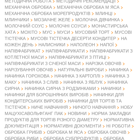
МЕТОДИЧНА РОБОТА
МЕТОДИЧНІ РЕКОМЕНДАЦІЇ
МЕХАНІЧНА ОБРОБКА
МЕХАНІЧНА ОБРОБКА М ЯСА
МЕХАНІЧНА ОБРОБКА МОРЕПРОДУКТІВ
МЛИНЦІ
МЛИНЧИКИ
МОЗАІЧНЕ ЖЕЛЕ
МОЛОЧНА ДІВЧИНКА
МОЛОЧНИЙ СОУС
МОЛОЧНІ СОУСИ
МОНАСТИРСЬКА
ХАТА
МОХІТО
МУС
МУСИ
МУСОВИЙ ТОРТ
МУСОВІ
ТІСТЕЧКА
МУСОВІ ТІСТЕЧКА ДЕСЕРТИ КОНДИТЕР
НА
КОЖЕН ДЕНЬ
НАЛИСНИКИ
НАПОЛЕОН
НАПОЇ
НАПІВФАБРИКАТ
НАПІВФАБРИКАТИ
НАПІВФАБРИКАТИ З
КОТЛЕТНОЇ МАСИ
НАПІВФАБРИКАТИ З ПТИЦІ
НАПІВФАБРИКАТИ З СІЧЕНОЇ МАСИ
НАРІЗКА ОВОЧІВ
НАРІЗУВАННЯ ОВОЧІВ
НАТУРАЛЬНІ ВИРОБИ
НАЧИНКА
НАЧИНКА ГОРОХОВА
НАЧИНКА З КАРТОПЛІ
НАЧИНКА З
МАКУ
НАЧИНКА З СЛИВ
НАЧИНКА З ЯБЛУК
НАЧИНКА
СИРНА
НАЧИНКА СИРНА З РОДЗИНКАМИ
НАЧИНКИ
НАЧИНКИ ДЛЯ БОРОШНЯНИХ ВИРОБІВ
НАЧИНКИ ДЛЯ
КОНДИТЕРСЬКИХ ВИРОБІВ
НАЧИНКИ ДЛЯ ТОРТІВ ТА
ТІСТЕЧОК
НИЧЕ НАВЧАННЯ
НИЧОГО НАВЧАННЯ
НОБУ
МАЦУХІСАВОЛЬФГАНГ ПАК
НОВИНИ
НОРМА ЗАКЛАДКИ
ПРОДУКТІВ ДЛЯ ТОРТІВ РІЗНОГО ДІАМЕТРУ
НОРМАТИВНА
ДОКУМЕНТАЦІЯ
НОРМАТИВНІ ДОКУМЕНТИ
НІ РОБОТИ
ОБРОБКА ГРИБІВ
ОБРОБКА М ЯСА
ОБРОБКА ОВОЧІВ
ОБРОБКА РИБИ
ОБРОБКА СУБПРОДУКТІВ
ОБРОБКА