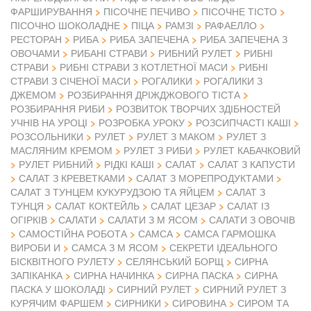
ФАРШИРУВАННЯ
ПІСОЧНЕ ПЕЧИВО
ПІСОЧНЕ ТІСТО
ПІСОЧНО ШОКОЛАДНЕ
ПІЦА
РАМЗІ
РАФАЕЛЛО
РЕСТОРАН
РИБА
РИБА ЗАПЕЧЕНА
РИБА ЗАПЕЧЕНА З
ОВОЧАМИ
РИБАНІ СТРАВИ
РИБНИЙ РУЛЕТ
РИБНІ
СТРАВИ
РИБНІ СТРАВИ З КОТЛЕТНОЇ МАСИ
РИБНІ
СТРАВИ З СІЧЕНОЇ МАСИ
РОГАЛИКИ
РОГАЛИКИ З
ДЖЕМОМ
РОЗБИРАННЯ ДРІЖДЖОВОГО ТІСТА
РОЗБИРАННЯ РИБИ
РОЗВИТОК ТВОРЧИХ ЗДІБНОСТЕЙ
УЧНІВ НА УРОЦІ
РОЗРОБКА УРОКУ
РОЗСИПЧАСТІ КАШІ
РОЗСОЛЬНИКИ
РУЛЕТ
РУЛЕТ З МАКОМ
РУЛЕТ З
МАСЛЯНИМ КРЕМОМ
РУЛЕТ З РИБИ
РУЛЕТ КАБАЧКОВИЙ
РУЛЕТ РИБНИЙ
РІДКІ КАШІ
САЛАТ
САЛАТ З КАПУСТИ
САЛАТ З КРЕВЕТКАМИ
САЛАТ З МОРЕПРОДУКТАМИ
САЛАТ З ТУНЦЕМ КУКУРУДЗОЮ ТА ЯЙЦЕМ
САЛАТ З
ТУНЦЯ
САЛАТ КОКТЕЙЛЬ
САЛАТ ЦЕЗАР
САЛАТ ІЗ
ОГІРКІВ
САЛАТИ
САЛАТИ З М ЯСОМ
САЛАТИ З ОВОЧІВ
САМОСТІЙНА РОБОТА
САМСА
САМСА ГАРМОШКА
ВИРОБИ И
САМСА З М ЯСОМ
СЕКРЕТИ ІДЕАЛЬНОГО
БІСКВІТНОГО РУЛЕТУ
СЕЛЯНСЬКИЙ БОРЩ
СИРНА
ЗАПІКАНКА
СИРНА НАЧИНКА
СИРНА ПАСКА
СИРНА
ПАСКА У ШОКОЛАДІ
СИРНИЙ РУЛЕТ
СИРНИЙ РУЛЕТ З
КУРЯЧИМ ФАРШЕМ
СИРНИКИ
СИРОВИНА
СИРОМ ТА