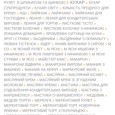
КУХАР
РУЛЕТ ЗІ ШПИНАТОМ ТА ШИНКОЮ
КУХАР
СУБПРОДУКТИ
КУХАРІ СВІТУ
КІЛЬКІСТЬ ПРОДУКТУ ДЛЯ
КРЕМУ
КІШ
ЛАЙФХАК
ЛАЙФХАКИ
ЛАЙФХАКИ ДЛЯ
ГОСПОДИНІ
ЛЕННЯ
ЛЕННЯ ДЛЯ КОНДИТЕРСЬКИХ
ВИРОБІВ
ЛЕННЯ ДЛЯ ТОРТІВ
ЛИСТКОВЕ ТІСТО
ЛИСТКОВІ БУЛОЧКИ
ЛИСТКОВІ БУЛОЧКИ З НАЧИНКОЮ
ЛОКШИНА ДОМАШНЯ
ЛРОБЛЕМНІ СИТУАЦІЇ НА КУХНІ
ЛРУГІ СТРАВИ
ЛЬОДЯНИКИ
ЛЬОДЯНИКИ З ІЗОМАЛЬТУ
ЛЮВАЧІ ТІСТЕЧОК
ЛІДЕР
ЛІНИВІ ВАРЕНИКИ З СИРОМ
М
СО
М ЯСНИЙ РУЛЕТ
М ЯСНІ
М ЯСНІ МІШЕЧКИ З
НАЧИНКОЮ
М ЯСНІ ПАМПУШКИ З НАЧИНКОЮ
М ЯСНІ
М ЯСО
СТРАВИ
МАЙСТЕР КЛАС
МАКАРОН
МАКАРОНИ ВІДВАРНІ
МАКАРОННІ ВИРОБИ
МАННИК З
ВИШНЕЮ
МАННИК НА КЕФІРІ
МАРМУРОВЕ ЖЕЛЕ
МАРМУРОВЕ ПЕЧИВО
МАСЛЯНА
МАСЛЯНИЙ БІСКВІТ
МАСЛЯНИЙ КРЕМ
МАСЛЯНИЙ КРЕМ ЗІ ЗГУЩЕНИМ
МОЛОКОМ
МАСЛЯНІ КРЕМИ
МАСТИКА
МАСТИКА ДЛЯ
ОЗДОБЛЕННЯ КОНДИТЕРСЬКИХ ВИРОБІВ
МАСТИКА З
МАРШМЕЛЛОУ
МАСТИКА ІЗ МАРШМЕЛЛОУ
МЕДОВИК
МЕДОВІ ТОРТИ
МЕРЕНГА
МЕРЕНГОВИЙ РУЛЕТ
МЕРЕНГОВИЙ ТОРТ
МЕРЕНГОВИЙ ТОРТ НОВОРІЧНА
ЯЛИНКА
МЕРЕНГОВИЙ ТОРТ З ПОЛУНИЦЕЮ