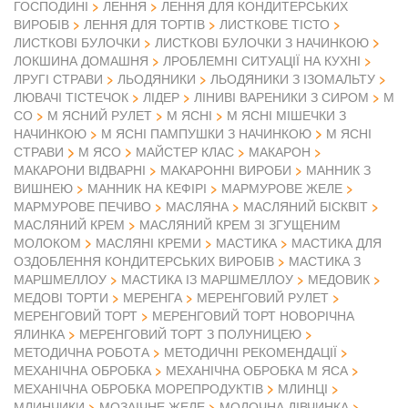
ГОСПОДИНІ
ЛЕННЯ
ЛЕННЯ ДЛЯ КОНДИТЕРСЬКИХ
ВИРОБІВ
ЛЕННЯ ДЛЯ ТОРТІВ
ЛИСТКОВЕ ТІСТО
ЛИСТКОВІ БУЛОЧКИ
ЛИСТКОВІ БУЛОЧКИ З НАЧИНКОЮ
ЛОКШИНА ДОМАШНЯ
ЛРОБЛЕМНІ СИТУАЦІЇ НА КУХНІ
ЛРУГІ СТРАВИ
ЛЬОДЯНИКИ
ЛЬОДЯНИКИ З ІЗОМАЛЬТУ
ЛЮВАЧІ ТІСТЕЧОК
ЛІДЕР
ЛІНИВІ ВАРЕНИКИ З СИРОМ
М
СО
М ЯСНИЙ РУЛЕТ
М ЯСНІ
М ЯСНІ МІШЕЧКИ З
НАЧИНКОЮ
М ЯСНІ ПАМПУШКИ З НАЧИНКОЮ
М ЯСНІ
М ЯСО
СТРАВИ
МАЙСТЕР КЛАС
МАКАРОН
МАКАРОНИ ВІДВАРНІ
МАКАРОННІ ВИРОБИ
МАННИК З
ВИШНЕЮ
МАННИК НА КЕФІРІ
МАРМУРОВЕ ЖЕЛЕ
МАРМУРОВЕ ПЕЧИВО
МАСЛЯНА
МАСЛЯНИЙ БІСКВІТ
МАСЛЯНИЙ КРЕМ
МАСЛЯНИЙ КРЕМ ЗІ ЗГУЩЕНИМ
МОЛОКОМ
МАСЛЯНІ КРЕМИ
МАСТИКА
МАСТИКА ДЛЯ
ОЗДОБЛЕННЯ КОНДИТЕРСЬКИХ ВИРОБІВ
МАСТИКА З
МАРШМЕЛЛОУ
МАСТИКА ІЗ МАРШМЕЛЛОУ
МЕДОВИК
МЕДОВІ ТОРТИ
МЕРЕНГА
МЕРЕНГОВИЙ РУЛЕТ
МЕРЕНГОВИЙ ТОРТ
МЕРЕНГОВИЙ ТОРТ НОВОРІЧНА
ЯЛИНКА
МЕРЕНГОВИЙ ТОРТ З ПОЛУНИЦЕЮ
МЕТОДИЧНА РОБОТА
МЕТОДИЧНІ РЕКОМЕНДАЦІЇ
МЕХАНІЧНА ОБРОБКА
МЕХАНІЧНА ОБРОБКА М ЯСА
МЕХАНІЧНА ОБРОБКА МОРЕПРОДУКТІВ
МЛИНЦІ
МЛИНЧИКИ
МОЗАІЧНЕ ЖЕЛЕ
МОЛОЧНА ДІВЧИНКА