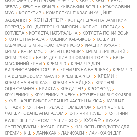
КВАЛІФІКАЦІЙНІ ПРОБНІ РОБОТИ
КВАС
КЕКС
КЕКС
ЗЕБРА
КЕКС НА КЕФІРІ
КИЇВСЬКИЙ БОРЩ
КОКОСОВИЙ
МУС
КОЛЕКТИВ
КОМПЛЕКСНЕ КВАЛІФІКАЦІЙНЕ
КОНДИТЕР
ЗАВДАННЯ
КОНДИТЕРАМ НА ЗАМІТКУ 4
РОЗРЯД
КОНДИТЕРСЬКІ ВИРОБИ
КОРИСНІ ПОРАДИ
КОТЛЕТА
КОТЛЕТА НАТУРАЛЬНА
КОТЛЕТА ПО КИЇВСЬКІ
КОТЛЕТНА МАСА
КОШИКИ КАБАЧКОВІ
КОШИКИ
КАБАЧКОВІ З М ЯСНОЮ НАЧИНКОЮ
КРАЩИЙ КУХАР
КРЕМ
КРЕМ МУС
КРЕМ ПЛОМБІР
КРЕМ ВЕРШКОВИЙ
КРЕМ ГЛЯСЕ
КРЕМ ДЛЯ ВИРІВНЮВАННЯ ТОРТА
КРЕМ
МАСЛЯНИЙ КРЕМ
КРЕМ ЧІЗ
КРЕМ ЧІЗ ДЛЯ
ВИРІВНЮВАННЯ ТОРТІВ
КРЕМ ЧІЗ НА ВЕРШКАХ
КРЕМ ЧІЗ
КРЕМИ
НА ВЕРШКОВОМУ МАСЛІ
КРЕМ ШАРЛОТ
КРЕМИ НА ВЕРШКАХ
КРЕМИ НА ЯЙЦЯХ
КРИТЕРІЇ
ОЦІНЮВАННЯ
КРИХТА
КРНДИТЕР
КРОСВОРД
КРУЧЕНИКИ
КРУЧЕНИКИ З ХЕКУ
КРУЧЕНИКИ ЗІ СКУМБРІЇ
КУЛІНАРНЕ ВИКОРИСТАННЯ ЧАСТИН М ЯСА
КУЛІНАРНІ
СТРАВИ
КУРЯЧА ГРУДКА З ПОМІДОРОМ
КУРЯЧЕ ФІЛЕ
ФАРШИРОВАНЕ АНАНАСОМ
КУРЯЧИЙ РУЛЕТ
КУРЯЧИЙ
КУХАР
РУЛЕТ ЗІ ШПИНАТОМ ТА ШИНКОЮ
КУХАР
СУБПРОДУКТИ
КУХАРІ СВІТУ
КІЛЬКІСТЬ ПРОДУКТУ ДЛЯ
КРЕМУ
КІШ
ЛАЙФХАК
ЛАЙФХАКИ
ЛАЙФХАКИ ДЛЯ