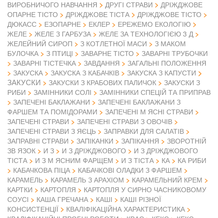
ВИРОБНИЧОГО НАВЧАННЯ
ДРУГІ СТРАВИ
ДРІЖДЖОВЕ
ОПАРНЕ ТІСТО
ДРІЖДЖОВЕ ТІСТА
ДРІЖДЖОВЕ ТІСТО
ДЮКАСС
ЕЗОПАРНЕ
ЕКЛЕР
ЕРЕЖЕМО ЕКОЛОГІЮ
ЖЕЛЕ
ЖЕЛЕ З ГАРБУЗА
ЖЕЛЕ ЗА ТЕХНОЛОГІЄЮ 3 Д
ЖЕЛЕЙНИЙ СИРОП
З КОТЛЕТНОЇ МАСИ
З МАКОМ
БУЛОЧКА
З ПТИЦІ
ЗАВАРНЕ ТІСТО
ЗАВАРНІ ТРУБОЧКИ
ЗАВАРНІ ТІСТЕЧКА
ЗАВДАННЯ
ЗАГАЛЬНІ ПОЛОЖЕННЯ
ЗАКУСКА
ЗАКУСКА З КАБАЧКІВ
ЗАКУСКА З КАПУСТИ
ЗАКУСКИ
ЗАКУСКИ З КРАБОВИХ ПАЛИЧОК
ЗАКУСКИ З
РИБИ
ЗАМІННИКИ СОЛІ
ЗАМІННИКИ СПЕЦІЙ ТА ПРИПРАВ
ЗАПЕЧЕНІ БАКЛАЖАНИ
ЗАПЕЧЕНІ БАКЛАЖАНИ З
ФАРШЕМ ТА ПОМІДОРАМИ
ЗАПЕЧЕНІ М ЯСНІ СТРАВИ
ЗАПЕЧЕНІ СТРАВИ
ЗАПЕЧЕНІ СТРАВИ З ОВОЧІВ
ЗАПЕЧЕНІ СТРАВИ З ЯЄЦЬ
ЗАПРАВКИ ДЛЯ САЛАТІВ
ЗАПРАВНІ СТРАВИ
ЗАПІКАНКИ
ЗАПІКАННЯ
ЗВОРОТНІЙ
ЗВ ЯЗОК
И З
И З ДРІЖДЖОВОГО
И З ДРІЖДЖОВОГО
ТІСТА
И З М ЯСНИМ ФАРЩЕМ
И З ТІСТА
КА
КА РИБИ
КАБАЧКОВА ПІЦА
КАБАЧКОВІ ОЛАДКИ З ФАРШЕМ
КАРАМЕЛЬ
КАРАМЕЛЬ З АРАХІОМ
КАРАМЕЛЬНИЙ КРЕМ
КАРТКИ
КАРТОПЛЯ
КАРТОПЛЯ У СИРНО ЧАСНИКОВОМУ
СОУСІ
КАША ГРЕЧАНА
КАШІ
КАШІ РІЗНОЇ
КОНСИСТЕНЦІЇ
КВАЛІФІКАЦІЙНА ХАРАКТЕРИСТИКА