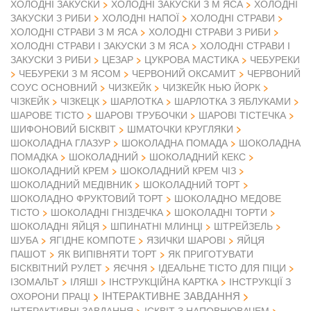
ХОЛОДНІ ЗАКУСКИ
ХОЛОДНІ ЗАКУСКИ З М ЯСА
ХОЛОДНІ
ЗАКУСКИ З РИБИ
ХОЛОДНІ НАПОЇ
ХОЛОДНІ СТРАВИ
ХОЛОДНІ СТРАВИ З М ЯСА
ХОЛОДНІ СТРАВИ З РИБИ
ХОЛОДНІ СТРАВИ І ЗАКУСКИ З М ЯСА
ХОЛОДНІ СТРАВИ І
ЗАКУСКИ З РИБИ
ЦЕЗАР
ЦУКРОВА МАСТИКА
ЧЕБУРЕКИ
ЧЕБУРЕКИ З М ЯСОМ
ЧЕРВОНИЙ ОКСАМИТ
ЧЕРВОНИЙ
СОУС ОСНОВНИЙ
ЧИЗКЕЙК
ЧИЗКЕЙК НЬЮ ЙОРК
ЧІЗКЕЙК
ЧІЗКЕЦК
ШАРЛОТКА
ШАРЛОТКА З ЯБЛУКАМИ
ШАРОВЕ ТІСТО
ШАРОВІ ТРУБОЧКИ
ШАРОВІ ТІСТЕЧКА
ШИФОНОВИЙ БІСКВІТ
ШМАТОЧКИ КРУГЛЯКИ
ШОКОЛАДНА ГЛАЗУР
ШОКОЛАДНА ПОМАДА
ШОКОЛАДНА
ПОМАДКА
ШОКОЛАДНИЙ
ШОКОЛАДНИЙ КЕКС
ШОКОЛАДНИЙ КРЕМ
ШОКОЛАДНИЙ КРЕМ ЧІЗ
ШОКОЛАДНИЙ МЕДІВНИК
ШОКОЛАДНИЙ ТОРТ
ШОКОЛАДНО ФРУКТОВИЙ ТОРТ
ШОКОЛАДНО МЕДОВЕ
ТІСТО
ШОКОЛАДНІ ГНІЗДЕЧКА
ШОКОЛАДНІ ТОРТИ
ШОКОЛАДНІ ЯЙЦЯ
ШПИНАТНІ МЛИНЦІ
ШТРЕЙЗЕЛЬ
ШУБА
ЯГІДНЕ КОМПОТЕ
ЯЗИЧКИ ШАРОВІ
ЯЙЦЯ
ПАШОТ
ЯК ВИПІВНЯТИ ТОРТ
ЯК ПРИГОТУВАТИ
БІСКВІТНИЙ РУЛЕТ
ЯЄЧНЯ
ІДЕАЛЬНЕ ТІСТО ДЛЯ ПІЦИ
ІЗОМАЛЬТ
ІЛЯШІ
ІНСТРУКЦІЙНА КАРТКА
ІНСТРУКЦІЇ З
ІНТЕРАКТИВНЕ ЗАВДАННЯ
ОХОРОНИ ПРАЦІ
ІНТЕРАКТИВНІ ЗАВДАННЯ
ІСКВІТ З НАПОВНЮВАЧЕМ