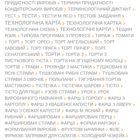
ПРИДАТНОСТІ ВИРОБІВ
ТЕРМІНИ ПРИДАТНОСТІ
КОНДИТЕРСЬКИХ ВИРОБІВ
ТЕРМІНОЛОГІЧНИЙ ДИКТАНТ
ТЕСТИ
ТЕСТ
ТЕСТИ М ЯСО
ТЕСТОВІ ЗАВДАННЯ
ТЕХНОЛОГІЧНА КАРТА
ТЕХНОЛОГІЧНА КАРТКА
ТЕХНОЛОГІЧНІ КАРТИ
ТЕХНОЛОГІЧНА СХЕМА
ТЕЩИН
ЯЗИК
ТИПОВА ПРОГРАМА З ПРОФЕСІЇ
ТИРАЖ
ТОМАТИ
ТОРТ
ТОРТ ОРЕО
ТОРТ АНГЕЛЬСЬКИЙ
ТОРТ
КАВОВИЙ
ТОРТ ПРАГА
ТОРТ ПІНЧЕР
ТОРТ
ТОРТИ
СЕНАТОРСЬКИЙ
ТОРТИ З
ТОРТИ З
ЛИСТКОВОГО ТІСТА
ТОРТИ НА ЗГУЩЕНОМУ МОЛОЦІ
ТОРТІВ
ТРАВИ
ТРОЯНДИ З МАСТИКИ
ТУШКОВАНІ М
ЯСНІ СТРАВИ
ТУШКОВАНІ РИБНІ СТРАВИ
ТУШКОВАНІ
СТРАВИ З ОВОЧІВ
ТЮЛЬПАНИ
ТЯГУВАННЯ ТОРТІВ
МАСТИКОЮ
ТІСТЕЧКА
ТІСТЕЧКА ШАРОВІ
ТІСТО
ТІСТО ДЛЯ ПІЦИ
УЗОВІ СТРАВИ
УРОК
УРОК
ВИРОБНИЧОГО НАВЧАННЯ
ФАРШ З ГОРОХУ
ФАРШ З
КАРТОПЛІ
ФАРШ З КВАШЕНОЇ КАПУСТИ
ФАРШ З ЛІВЕРУ
ФАРШ З СВІЖОЇ КАПУСТИ
ФАРШ М ЯСНИЙ
ФАРШ
РИБНИЙ
ФАРШИРОВАНІ
ФАРШИРОВАНІ ПЕРЦІ
ФАРШИРОВАНІ СТРАВИ
ФАРШІ
ФОРМИ НАРІЗКИ
ФОРМУВАННЯ ВИРОБІВ
ФРУКТОВІ НАЧИНКИ
ФІЛЕ
ФІРМОВІ ЗАПРАВКИ ДЛЯ САЛАТІВ
ХОЛОДНИЙ ЧІЗКЕЙК