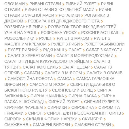
ОВОЧАМИ
РИБАНІ СТРАВИ
РИБНИЙ РУЛЕТ
РИБНІ
СТРАВИ
РИБНІ СТРАВИ З КОТЛЕТНОЇ МАСИ
РИБНІ
СТРАВИ З СІЧЕНОЇ МАСИ
РОГАЛИКИ
РОГАЛИКИ З
ДЖЕМОМ
РОЗБИРАННЯ ДРІЖДЖОВОГО ТІСТА
РОЗБИРАННЯ РИБИ
РОЗВИТОК ТВОРЧИХ ЗДІБНОСТЕЙ
УЧНІВ НА УРОЦІ
РОЗРОБКА УРОКУ
РОЗСИПЧАСТІ КАШІ
РОЗСОЛЬНИКИ
РУЛЕТ
РУЛЕТ З МАКОМ
РУЛЕТ З
МАСЛЯНИМ КРЕМОМ
РУЛЕТ З РИБИ
РУЛЕТ КАБАЧКОВИЙ
РУЛЕТ РИБНИЙ
РІДКІ КАШІ
САЛАТ
САЛАТ З КАПУСТИ
САЛАТ З КРЕВЕТКАМИ
САЛАТ З МОРЕПРОДУКТАМИ
САЛАТ З ТУНЦЕМ КУКУРУДЗОЮ ТА ЯЙЦЕМ
САЛАТ З
ТУНЦЯ
САЛАТ КОКТЕЙЛЬ
САЛАТ ЦЕЗАР
САЛАТ ІЗ
ОГІРКІВ
САЛАТИ
САЛАТИ З М ЯСОМ
САЛАТИ З ОВОЧІВ
САМОСТІЙНА РОБОТА
САМСА
САМСА ГАРМОШКА
ВИРОБИ И
САМСА З М ЯСОМ
СЕКРЕТИ ІДЕАЛЬНОГО
БІСКВІТНОГО РУЛЕТУ
СЕЛЯНСЬКИЙ БОРЩ
СИРНА
ЗАПІКАНКА
СИРНА НАЧИНКА
СИРНА ПАСКА
СИРНА
ПАСКА У ШОКОЛАДІ
СИРНИЙ РУЛЕТ
СИРНИЙ РУЛЕТ З
КУРЯЧИМ ФАРШЕМ
СИРНИКИ
СИРОВИНА
СИРОМ ТА
ГРИБАМИ
СИРОП
СИРОП ДЛЯ ПРОСОЧУВАННЯ ТОРТІВ
СИРОПИ
СКЛАДНІ ФОРМИ НАРІЗКИ
СКУМБРІЯ
СМАЖЕННЯ
СМАЖЕНІ ВИРОБИ
СМАЖЕНІ СТРАВИ