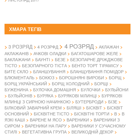
ХМАРА ТЕГІВ
4 РОЗРЯД
3 РОЗРЯД
4 РОЗРФД
АКЛАЖАН
АКЛАЖАНІВ
АЧКОВІ ОЛАДКИ
БАГАТОШАРОВЕ ЖЕЛЕ
БАКЛАЖАНИ
БАУНТІ
БЕЗЕ
БЕЗОПАРНЕ ДРІЖДЖОВЕ
ТІСТО
БЕЗОПАРНОГО ТІСТА
БЕНТО ТОРТ ТІРАМІСУ
БИТЕ СКЛО
БЛАНШУВАННЯ
БЛАНЩУВАННЯ ПОМІДОР
БЛЮМЕНТАЛЬ
БОКЮЗ
БОРОШНЯНІ ВИРОБИ
БОРЩ
БОРЩ УКРАЇНСЬКИЙ
БОРЩ ХОЛОДНИЙ
БОРЩІ
БУЖЕНИНА
БУЛОЧКА ДОМАШНЯ
БУЛОЧКИ
БУЛЬЙОНИ
БУЛЬЙОНІВ
БУРЯКА
БУРЯКОВІ МЛИНЦІ
БУРЯКОВІ
МЛИНЦІ З СИРНОЮ НАЧИНКОЮ
БУТЕРБРОДИ
БІЗЕ
БІЛКОВИЙ ЗАВАРНИЙ КРЕМ
БІЛЯШІ
БІСКВІТ
БІСКВІТ
ОСНОВНИЙ
БІСКВІТНЕ ТІСТО
БІСКВІТНІ ТОРТИ
В
В
ЯЗКІ КАШІ
ВАРЕНЕ М ЯСО
ВАРЕНИКИ
ВАРЕНИКИ З
СИРОМ
ВАРЕНИКИ НА ПАРУ
ВАРЕНИКИ У СУЧАСНОМУ
СТИЛІ
ВЕГЕТАТИВНА ГРУПА
ВЕЛИКОДНІЙ ДЕКОР