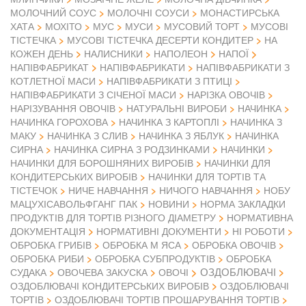
МОЛОЧНИЙ СОУС
МОЛОЧНІ СОУСИ
МОНАСТИРСЬКА
ХАТА
МОХІТО
МУС
МУСИ
МУСОВИЙ ТОРТ
МУСОВІ
ТІСТЕЧКА
МУСОВІ ТІСТЕЧКА ДЕСЕРТИ КОНДИТЕР
НА
КОЖЕН ДЕНЬ
НАЛИСНИКИ
НАПОЛЕОН
НАПОЇ
НАПІВФАБРИКАТ
НАПІВФАБРИКАТИ
НАПІВФАБРИКАТИ З
КОТЛЕТНОЇ МАСИ
НАПІВФАБРИКАТИ З ПТИЦІ
НАПІВФАБРИКАТИ З СІЧЕНОЇ МАСИ
НАРІЗКА ОВОЧІВ
НАРІЗУВАННЯ ОВОЧІВ
НАТУРАЛЬНІ ВИРОБИ
НАЧИНКА
НАЧИНКА ГОРОХОВА
НАЧИНКА З КАРТОПЛІ
НАЧИНКА З
МАКУ
НАЧИНКА З СЛИВ
НАЧИНКА З ЯБЛУК
НАЧИНКА
СИРНА
НАЧИНКА СИРНА З РОДЗИНКАМИ
НАЧИНКИ
НАЧИНКИ ДЛЯ БОРОШНЯНИХ ВИРОБІВ
НАЧИНКИ ДЛЯ
КОНДИТЕРСЬКИХ ВИРОБІВ
НАЧИНКИ ДЛЯ ТОРТІВ ТА
ТІСТЕЧОК
НИЧЕ НАВЧАННЯ
НИЧОГО НАВЧАННЯ
НОБУ
МАЦУХІСАВОЛЬФГАНГ ПАК
НОВИНИ
НОРМА ЗАКЛАДКИ
ПРОДУКТІВ ДЛЯ ТОРТІВ РІЗНОГО ДІАМЕТРУ
НОРМАТИВНА
ДОКУМЕНТАЦІЯ
НОРМАТИВНІ ДОКУМЕНТИ
НІ РОБОТИ
ОБРОБКА ГРИБІВ
ОБРОБКА М ЯСА
ОБРОБКА ОВОЧІВ
ОБРОБКА РИБИ
ОБРОБКА СУБПРОДУКТІВ
ОБРОБКА
ОЗДОБЛЮВАЧІ
СУДАКА
ОВОЧЕВА ЗАКУСКА
ОВОЧІ
ОЗДОБЛЮВАЧІ КОНДИТЕРСЬКИХ ВИРОБІВ
ОЗДОБЛЮВАЧІ
ТОРТІВ
ОЗДОБЛЮВАЧІ ТОРТІВ ПРОШАРУВАННЯ ТОРТІВ