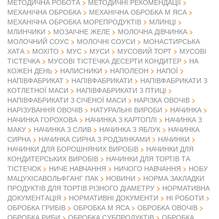
МЕТОДИЧНА РОБОТА
МЕТОДИЧНІ РЕКОМЕНДАЦІЇ
МЕХАНІЧНА ОБРОБКА
МЕХАНІЧНА ОБРОБКА М ЯСА
МЕХАНІЧНА ОБРОБКА МОРЕПРОДУКТІВ
МЛИНЦІ
МЛИНЧИКИ
МОЗАІЧНЕ ЖЕЛЕ
МОЛОЧНА ДІВЧИНКА
МОЛОЧНИЙ СОУС
МОЛОЧНІ СОУСИ
МОНАСТИРСЬКА
ХАТА
МОХІТО
МУС
МУСИ
МУСОВИЙ ТОРТ
МУСОВІ
ТІСТЕЧКА
МУСОВІ ТІСТЕЧКА ДЕСЕРТИ КОНДИТЕР
НА
КОЖЕН ДЕНЬ
НАЛИСНИКИ
НАПОЛЕОН
НАПОЇ
НАПІВФАБРИКАТ
НАПІВФАБРИКАТИ
НАПІВФАБРИКАТИ З
КОТЛЕТНОЇ МАСИ
НАПІВФАБРИКАТИ З ПТИЦІ
НАПІВФАБРИКАТИ З СІЧЕНОЇ МАСИ
НАРІЗКА ОВОЧІВ
НАРІЗУВАННЯ ОВОЧІВ
НАТУРАЛЬНІ ВИРОБИ
НАЧИНКА
НАЧИНКА ГОРОХОВА
НАЧИНКА З КАРТОПЛІ
НАЧИНКА З
МАКУ
НАЧИНКА З СЛИВ
НАЧИНКА З ЯБЛУК
НАЧИНКА
СИРНА
НАЧИНКА СИРНА З РОДЗИНКАМИ
НАЧИНКИ
НАЧИНКИ ДЛЯ БОРОШНЯНИХ ВИРОБІВ
НАЧИНКИ ДЛЯ
КОНДИТЕРСЬКИХ ВИРОБІВ
НАЧИНКИ ДЛЯ ТОРТІВ ТА
ТІСТЕЧОК
НИЧЕ НАВЧАННЯ
НИЧОГО НАВЧАННЯ
НОБУ
МАЦУХІСАВОЛЬФГАНГ ПАК
НОВИНИ
НОРМА ЗАКЛАДКИ
ПРОДУКТІВ ДЛЯ ТОРТІВ РІЗНОГО ДІАМЕТРУ
НОРМАТИВНА
ДОКУМЕНТАЦІЯ
НОРМАТИВНІ ДОКУМЕНТИ
НІ РОБОТИ
ОБРОБКА ГРИБІВ
ОБРОБКА М ЯСА
ОБРОБКА ОВОЧІВ
ОБРОБКА РИБИ
ОБРОБКА СУБПРОДУКТІВ
ОБРОБКА