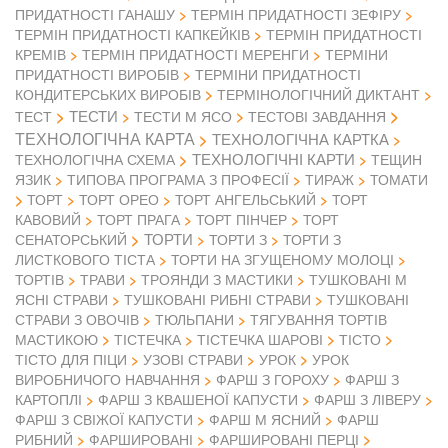
ПРИДАТНОСТІ ГАНАШУ
ТЕРМІН ПРИДАТНОСТІ ЗЕФІРУ
ТЕРМІН ПРИДАТНОСТІ КАПКЕЙКІВ
ТЕРМІН ПРИДАТНОСТІ
КРЕМІВ
ТЕРМІН ПРИДАТНОСТІ МЕРЕНГИ
ТЕРМІНИ
ПРИДАТНОСТІ ВИРОБІВ
ТЕРМІНИ ПРИДАТНОСТІ
КОНДИТЕРСЬКИХ ВИРОБІВ
ТЕРМІНОЛОГІЧНИЙ ДИКТАНТ
ТЕСТИ
ТЕСТ
ТЕСТИ М ЯСО
ТЕСТОВІ ЗАВДАННЯ
ТЕХНОЛОГІЧНА КАРТА
ТЕХНОЛОГІЧНА КАРТКА
ТЕХНОЛОГІЧНІ КАРТИ
ТЕХНОЛОГІЧНА СХЕМА
ТЕЩИН
ЯЗИК
ТИПОВА ПРОГРАМА З ПРОФЕСІЇ
ТИРАЖ
ТОМАТИ
ТОРТ
ТОРТ ОРЕО
ТОРТ АНГЕЛЬСЬКИЙ
ТОРТ
КАВОВИЙ
ТОРТ ПРАГА
ТОРТ ПІНЧЕР
ТОРТ
ТОРТИ
СЕНАТОРСЬКИЙ
ТОРТИ З
ТОРТИ З
ЛИСТКОВОГО ТІСТА
ТОРТИ НА ЗГУЩЕНОМУ МОЛОЦІ
ТОРТІВ
ТРАВИ
ТРОЯНДИ З МАСТИКИ
ТУШКОВАНІ М
ЯСНІ СТРАВИ
ТУШКОВАНІ РИБНІ СТРАВИ
ТУШКОВАНІ
СТРАВИ З ОВОЧІВ
ТЮЛЬПАНИ
ТЯГУВАННЯ ТОРТІВ
МАСТИКОЮ
ТІСТЕЧКА
ТІСТЕЧКА ШАРОВІ
ТІСТО
ТІСТО ДЛЯ ПІЦИ
УЗОВІ СТРАВИ
УРОК
УРОК
ВИРОБНИЧОГО НАВЧАННЯ
ФАРШ З ГОРОХУ
ФАРШ З
КАРТОПЛІ
ФАРШ З КВАШЕНОЇ КАПУСТИ
ФАРШ З ЛІВЕРУ
ФАРШ З СВІЖОЇ КАПУСТИ
ФАРШ М ЯСНИЙ
ФАРШ
РИБНИЙ
ФАРШИРОВАНІ
ФАРШИРОВАНІ ПЕРЦІ