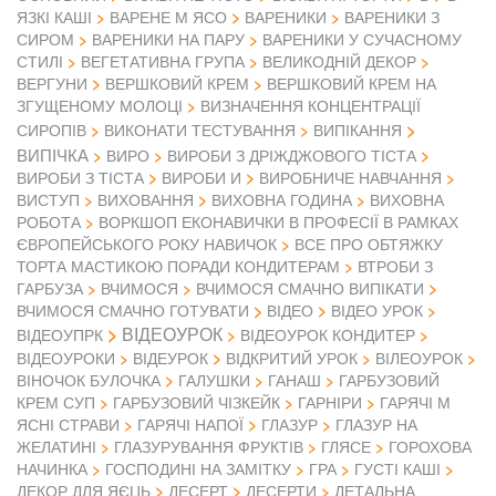
ЯЗКІ КАШІ
ВАРЕНЕ М ЯСО
ВАРЕНИКИ
ВАРЕНИКИ З
СИРОМ
ВАРЕНИКИ НА ПАРУ
ВАРЕНИКИ У СУЧАСНОМУ
СТИЛІ
ВЕГЕТАТИВНА ГРУПА
ВЕЛИКОДНІЙ ДЕКОР
ВЕРГУНИ
ВЕРШКОВИЙ КРЕМ
ВЕРШКОВИЙ КРЕМ НА
ЗГУЩЕНОМУ МОЛОЦІ
ВИЗНАЧЕННЯ КОНЦЕНТРАЦІЇ
СИРОПІВ
ВИКОНАТИ ТЕСТУВАННЯ
ВИПІКАННЯ
ВИПІЧКА
ВИРО
ВИРОБИ З ДРІЖДЖОВОГО ТІСТА
ВИРОБИ З ТІСТА
ВИРОБИ И
ВИРОБНИЧЕ НАВЧАННЯ
ВИСТУП
ВИХОВАННЯ
ВИХОВНА ГОДИНА
ВИХОВНА
РОБОТА
ВОРКШОП ЕКОНАВИЧКИ В ПРОФЕСІЇ В РАМКАХ
ЄВРОПЕЙСЬКОГО РОКУ НАВИЧОК
ВСЕ ПРО ОБТЯЖКУ
ТОРТА МАСТИКОЮ ПОРАДИ КОНДИТЕРАМ
ВТРОБИ З
ГАРБУЗА
ВЧИМОСЯ
ВЧИМОСЯ СМАЧНО ВИПІКАТИ
ВІДЕО
ВЧИМОСЯ СМАЧНО ГОТУВАТИ
ВІДЕО УРОК
ВІДЕОУРОК
ВІДЕОУПРК
ВІДЕОУРОК КОНДИТЕР
ВІДЕОУРОКИ
ВІДЕУРОК
ВІДКРИТИЙ УРОК
ВІЛЕОУРОК
ВІНОЧОК БУЛОЧКА
ГАЛУШКИ
ГАНАШ
ГАРБУЗОВИЙ
КРЕМ СУП
ГАРБУЗОВИЙ ЧІЗКЕЙК
ГАРНІРИ
ГАРЯЧІ М
ЯСНІ СТРАВИ
ГАРЯЧІ НАПОЇ
ГЛАЗУР
ГЛАЗУР НА
ЖЕЛАТИНІ
ГЛАЗУРУВАННЯ ФРУКТІВ
ГЛЯСЕ
ГОРОХОВА
НАЧИНКА
ГОСПОДИНІ НА ЗАМІТКУ
ГРА
ГУСТІ КАШІ
ДЕКОР ДЛЯ ЯЄЦЬ
ДЕСЕРТ
ДЕСЕРТИ
ДЕТАЛЬНА