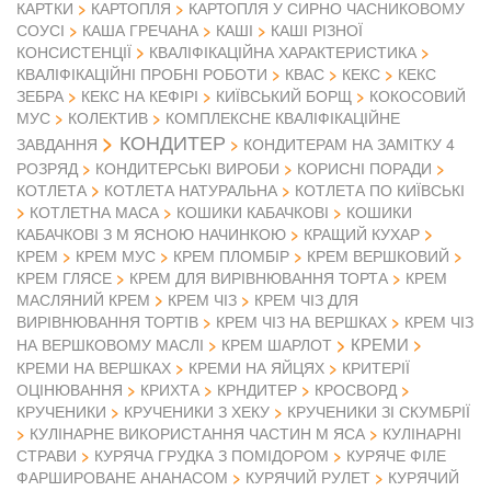
КАРТКИ
КАРТОПЛЯ
КАРТОПЛЯ У СИРНО ЧАСНИКОВОМУ
СОУСІ
КАША ГРЕЧАНА
КАШІ
КАШІ РІЗНОЇ
КОНСИСТЕНЦІЇ
КВАЛІФІКАЦІЙНА ХАРАКТЕРИСТИКА
КВАЛІФІКАЦІЙНІ ПРОБНІ РОБОТИ
КВАС
КЕКС
КЕКС
ЗЕБРА
КЕКС НА КЕФІРІ
КИЇВСЬКИЙ БОРЩ
КОКОСОВИЙ
МУС
КОЛЕКТИВ
КОМПЛЕКСНЕ КВАЛІФІКАЦІЙНЕ
КОНДИТЕР
ЗАВДАННЯ
КОНДИТЕРАМ НА ЗАМІТКУ 4
РОЗРЯД
КОНДИТЕРСЬКІ ВИРОБИ
КОРИСНІ ПОРАДИ
КОТЛЕТА
КОТЛЕТА НАТУРАЛЬНА
КОТЛЕТА ПО КИЇВСЬКІ
КОТЛЕТНА МАСА
КОШИКИ КАБАЧКОВІ
КОШИКИ
КАБАЧКОВІ З М ЯСНОЮ НАЧИНКОЮ
КРАЩИЙ КУХАР
КРЕМ
КРЕМ МУС
КРЕМ ПЛОМБІР
КРЕМ ВЕРШКОВИЙ
КРЕМ ГЛЯСЕ
КРЕМ ДЛЯ ВИРІВНЮВАННЯ ТОРТА
КРЕМ
МАСЛЯНИЙ КРЕМ
КРЕМ ЧІЗ
КРЕМ ЧІЗ ДЛЯ
ВИРІВНЮВАННЯ ТОРТІВ
КРЕМ ЧІЗ НА ВЕРШКАХ
КРЕМ ЧІЗ
КРЕМИ
НА ВЕРШКОВОМУ МАСЛІ
КРЕМ ШАРЛОТ
КРЕМИ НА ВЕРШКАХ
КРЕМИ НА ЯЙЦЯХ
КРИТЕРІЇ
ОЦІНЮВАННЯ
КРИХТА
КРНДИТЕР
КРОСВОРД
КРУЧЕНИКИ
КРУЧЕНИКИ З ХЕКУ
КРУЧЕНИКИ ЗІ СКУМБРІЇ
КУЛІНАРНЕ ВИКОРИСТАННЯ ЧАСТИН М ЯСА
КУЛІНАРНІ
СТРАВИ
КУРЯЧА ГРУДКА З ПОМІДОРОМ
КУРЯЧЕ ФІЛЕ
ФАРШИРОВАНЕ АНАНАСОМ
КУРЯЧИЙ РУЛЕТ
КУРЯЧИЙ