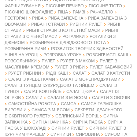
ФАРШИРУВАННЯ
ПІСОЧНЕ ПЕЧИВО
ПІСОЧНЕ ТІСТО
ПІСОЧНО ШОКОЛАДНЕ
ПІЦА
РАМЗІ
РАФАЕЛЛО
РЕСТОРАН
РИБА
РИБА ЗАПЕЧЕНА
РИБА ЗАПЕЧЕНА З
ОВОЧАМИ
РИБАНІ СТРАВИ
РИБНИЙ РУЛЕТ
РИБНІ
СТРАВИ
РИБНІ СТРАВИ З КОТЛЕТНОЇ МАСИ
РИБНІ
СТРАВИ З СІЧЕНОЇ МАСИ
РОГАЛИКИ
РОГАЛИКИ З
ДЖЕМОМ
РОЗБИРАННЯ ДРІЖДЖОВОГО ТІСТА
РОЗБИРАННЯ РИБИ
РОЗВИТОК ТВОРЧИХ ЗДІБНОСТЕЙ
УЧНІВ НА УРОЦІ
РОЗРОБКА УРОКУ
РОЗСИПЧАСТІ КАШІ
РОЗСОЛЬНИКИ
РУЛЕТ
РУЛЕТ З МАКОМ
РУЛЕТ З
МАСЛЯНИМ КРЕМОМ
РУЛЕТ З РИБИ
РУЛЕТ КАБАЧКОВИЙ
РУЛЕТ РИБНИЙ
РІДКІ КАШІ
САЛАТ
САЛАТ З КАПУСТИ
САЛАТ З КРЕВЕТКАМИ
САЛАТ З МОРЕПРОДУКТАМИ
САЛАТ З ТУНЦЕМ КУКУРУДЗОЮ ТА ЯЙЦЕМ
САЛАТ З
ТУНЦЯ
САЛАТ КОКТЕЙЛЬ
САЛАТ ЦЕЗАР
САЛАТ ІЗ
ОГІРКІВ
САЛАТИ
САЛАТИ З М ЯСОМ
САЛАТИ З ОВОЧІВ
САМОСТІЙНА РОБОТА
САМСА
САМСА ГАРМОШКА
ВИРОБИ И
САМСА З М ЯСОМ
СЕКРЕТИ ІДЕАЛЬНОГО
БІСКВІТНОГО РУЛЕТУ
СЕЛЯНСЬКИЙ БОРЩ
СИРНА
ЗАПІКАНКА
СИРНА НАЧИНКА
СИРНА ПАСКА
СИРНА
ПАСКА У ШОКОЛАДІ
СИРНИЙ РУЛЕТ
СИРНИЙ РУЛЕТ З
КУРЯЧИМ ФАРШЕМ
СИРНИКИ
СИРОВИНА
СИРОМ ТА