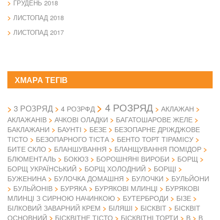
ГРУДЕНЬ 2018
ЛИСТОПАД 2018
ЛИСТОПАД 2017
ХМАРА ТЕГІВ
4 РОЗРЯД
3 РОЗРЯД
4 РОЗРФД
АКЛАЖАН
АКЛАЖАНІВ
АЧКОВІ ОЛАДКИ
БАГАТОШАРОВЕ ЖЕЛЕ
БАКЛАЖАНИ
БАУНТІ
БЕЗЕ
БЕЗОПАРНЕ ДРІЖДЖОВЕ
ТІСТО
БЕЗОПАРНОГО ТІСТА
БЕНТО ТОРТ ТІРАМІСУ
БИТЕ СКЛО
БЛАНШУВАННЯ
БЛАНЩУВАННЯ ПОМІДОР
БЛЮМЕНТАЛЬ
БОКЮЗ
БОРОШНЯНІ ВИРОБИ
БОРЩ
БОРЩ УКРАЇНСЬКИЙ
БОРЩ ХОЛОДНИЙ
БОРЩІ
БУЖЕНИНА
БУЛОЧКА ДОМАШНЯ
БУЛОЧКИ
БУЛЬЙОНИ
БУЛЬЙОНІВ
БУРЯКА
БУРЯКОВІ МЛИНЦІ
БУРЯКОВІ
МЛИНЦІ З СИРНОЮ НАЧИНКОЮ
БУТЕРБРОДИ
БІЗЕ
БІЛКОВИЙ ЗАВАРНИЙ КРЕМ
БІЛЯШІ
БІСКВІТ
БІСКВІТ
ОСНОВНИЙ
БІСКВІТНЕ ТІСТО
БІСКВІТНІ ТОРТИ
В
В