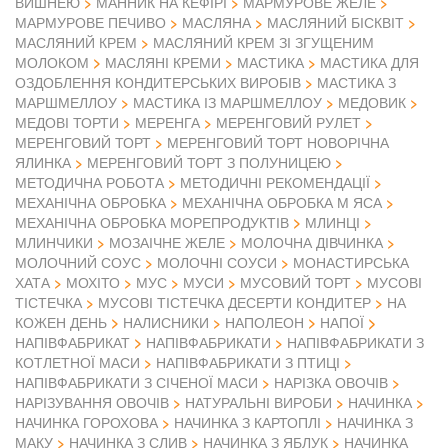
ВИШНЕЮ
МАННИК НА КЕФІРІ
МАРМУРОВЕ ЖЕЛЕ
МАРМУРОВЕ ПЕЧИВО
МАСЛЯНА
МАСЛЯНИЙ БІСКВІТ
МАСЛЯНИЙ КРЕМ
МАСЛЯНИЙ КРЕМ ЗІ ЗГУЩЕНИМ
МОЛОКОМ
МАСЛЯНІ КРЕМИ
МАСТИКА
МАСТИКА ДЛЯ
ОЗДОБЛЕННЯ КОНДИТЕРСЬКИХ ВИРОБІВ
МАСТИКА З
МАРШМЕЛЛОУ
МАСТИКА ІЗ МАРШМЕЛЛОУ
МЕДОВИК
МЕДОВІ ТОРТИ
МЕРЕНГА
МЕРЕНГОВИЙ РУЛЕТ
МЕРЕНГОВИЙ ТОРТ
МЕРЕНГОВИЙ ТОРТ НОВОРІЧНА
ЯЛИНКА
МЕРЕНГОВИЙ ТОРТ З ПОЛУНИЦЕЮ
МЕТОДИЧНА РОБОТА
МЕТОДИЧНІ РЕКОМЕНДАЦІЇ
МЕХАНІЧНА ОБРОБКА
МЕХАНІЧНА ОБРОБКА М ЯСА
МЕХАНІЧНА ОБРОБКА МОРЕПРОДУКТІВ
МЛИНЦІ
МЛИНЧИКИ
МОЗАІЧНЕ ЖЕЛЕ
МОЛОЧНА ДІВЧИНКА
МОЛОЧНИЙ СОУС
МОЛОЧНІ СОУСИ
МОНАСТИРСЬКА
ХАТА
МОХІТО
МУС
МУСИ
МУСОВИЙ ТОРТ
МУСОВІ
ТІСТЕЧКА
МУСОВІ ТІСТЕЧКА ДЕСЕРТИ КОНДИТЕР
НА
КОЖЕН ДЕНЬ
НАЛИСНИКИ
НАПОЛЕОН
НАПОЇ
НАПІВФАБРИКАТ
НАПІВФАБРИКАТИ
НАПІВФАБРИКАТИ З
КОТЛЕТНОЇ МАСИ
НАПІВФАБРИКАТИ З ПТИЦІ
НАПІВФАБРИКАТИ З СІЧЕНОЇ МАСИ
НАРІЗКА ОВОЧІВ
НАРІЗУВАННЯ ОВОЧІВ
НАТУРАЛЬНІ ВИРОБИ
НАЧИНКА
НАЧИНКА ГОРОХОВА
НАЧИНКА З КАРТОПЛІ
НАЧИНКА З
МАКУ
НАЧИНКА З СЛИВ
НАЧИНКА З ЯБЛУК
НАЧИНКА