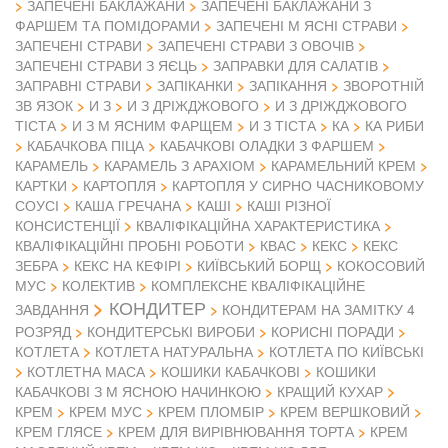
ЗАПЕЧЕНІ БАКЛАЖАНИ
ЗАПЕЧЕНІ БАКЛАЖАНИ З
ФАРШЕМ ТА ПОМІДОРАМИ
ЗАПЕЧЕНІ М ЯСНІ СТРАВИ
ЗАПЕЧЕНІ СТРАВИ
ЗАПЕЧЕНІ СТРАВИ З ОВОЧІВ
ЗАПЕЧЕНІ СТРАВИ З ЯЄЦЬ
ЗАПРАВКИ ДЛЯ САЛАТІВ
ЗАПРАВНІ СТРАВИ
ЗАПІКАНКИ
ЗАПІКАННЯ
ЗВОРОТНІЙ
ЗВ ЯЗОК
И З
И З ДРІЖДЖОВОГО
И З ДРІЖДЖОВОГО
ТІСТА
И З М ЯСНИМ ФАРЩЕМ
И З ТІСТА
КА
КА РИБИ
КАБАЧКОВА ПІЦА
КАБАЧКОВІ ОЛАДКИ З ФАРШЕМ
КАРАМЕЛЬ
КАРАМЕЛЬ З АРАХІОМ
КАРАМЕЛЬНИЙ КРЕМ
КАРТКИ
КАРТОПЛЯ
КАРТОПЛЯ У СИРНО ЧАСНИКОВОМУ
СОУСІ
КАША ГРЕЧАНА
КАШІ
КАШІ РІЗНОЇ
КОНСИСТЕНЦІЇ
КВАЛІФІКАЦІЙНА ХАРАКТЕРИСТИКА
КВАЛІФІКАЦІЙНІ ПРОБНІ РОБОТИ
КВАС
КЕКС
КЕКС
ЗЕБРА
КЕКС НА КЕФІРІ
КИЇВСЬКИЙ БОРЩ
КОКОСОВИЙ
МУС
КОЛЕКТИВ
КОМПЛЕКСНЕ КВАЛІФІКАЦІЙНЕ
КОНДИТЕР
ЗАВДАННЯ
КОНДИТЕРАМ НА ЗАМІТКУ 4
РОЗРЯД
КОНДИТЕРСЬКІ ВИРОБИ
КОРИСНІ ПОРАДИ
КОТЛЕТА
КОТЛЕТА НАТУРАЛЬНА
КОТЛЕТА ПО КИЇВСЬКІ
КОТЛЕТНА МАСА
КОШИКИ КАБАЧКОВІ
КОШИКИ
КАБАЧКОВІ З М ЯСНОЮ НАЧИНКОЮ
КРАЩИЙ КУХАР
КРЕМ
КРЕМ МУС
КРЕМ ПЛОМБІР
КРЕМ ВЕРШКОВИЙ
КРЕМ ГЛЯСЕ
КРЕМ ДЛЯ ВИРІВНЮВАННЯ ТОРТА
КРЕМ