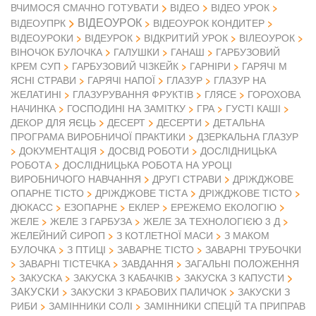
ВІДЕО
ВЧИМОСЯ СМАЧНО ГОТУВАТИ
ВІДЕО УРОК
ВІДЕОУРОК
ВІДЕОУПРК
ВІДЕОУРОК КОНДИТЕР
ВІДЕОУРОКИ
ВІДЕУРОК
ВІДКРИТИЙ УРОК
ВІЛЕОУРОК
ВІНОЧОК БУЛОЧКА
ГАЛУШКИ
ГАНАШ
ГАРБУЗОВИЙ
КРЕМ СУП
ГАРБУЗОВИЙ ЧІЗКЕЙК
ГАРНІРИ
ГАРЯЧІ М
ЯСНІ СТРАВИ
ГАРЯЧІ НАПОЇ
ГЛАЗУР
ГЛАЗУР НА
ЖЕЛАТИНІ
ГЛАЗУРУВАННЯ ФРУКТІВ
ГЛЯСЕ
ГОРОХОВА
НАЧИНКА
ГОСПОДИНІ НА ЗАМІТКУ
ГРА
ГУСТІ КАШІ
ДЕКОР ДЛЯ ЯЄЦЬ
ДЕСЕРТ
ДЕСЕРТИ
ДЕТАЛЬНА
ПРОГРАМА ВИРОБНИЧОЇ ПРАКТИКИ
ДЗЕРКАЛЬНА ГЛАЗУР
ДОКУМЕНТАЦІЯ
ДОСВІД РОБОТИ
ДОСЛІДНИЦЬКА
РОБОТА
ДОСЛІДНИЦЬКА РОБОТА НА УРОЦІ
ВИРОБНИЧОГО НАВЧАННЯ
ДРУГІ СТРАВИ
ДРІЖДЖОВЕ
ОПАРНЕ ТІСТО
ДРІЖДЖОВЕ ТІСТА
ДРІЖДЖОВЕ ТІСТО
ДЮКАСС
ЕЗОПАРНЕ
ЕКЛЕР
ЕРЕЖЕМО ЕКОЛОГІЮ
ЖЕЛЕ
ЖЕЛЕ З ГАРБУЗА
ЖЕЛЕ ЗА ТЕХНОЛОГІЄЮ 3 Д
ЖЕЛЕЙНИЙ СИРОП
З КОТЛЕТНОЇ МАСИ
З МАКОМ
БУЛОЧКА
З ПТИЦІ
ЗАВАРНЕ ТІСТО
ЗАВАРНІ ТРУБОЧКИ
ЗАВАРНІ ТІСТЕЧКА
ЗАВДАННЯ
ЗАГАЛЬНІ ПОЛОЖЕННЯ
ЗАКУСКА
ЗАКУСКА З КАБАЧКІВ
ЗАКУСКА З КАПУСТИ
ЗАКУСКИ
ЗАКУСКИ З КРАБОВИХ ПАЛИЧОК
ЗАКУСКИ З
РИБИ
ЗАМІННИКИ СОЛІ
ЗАМІННИКИ СПЕЦІЙ ТА ПРИПРАВ