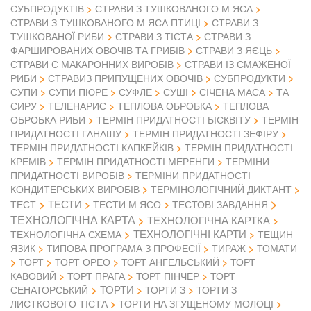
СУБПРОДУКТІВ
СТРАВИ З ТУШКОВАНОГО М ЯСА
СТРАВИ З ТУШКОВАНОГО М ЯСА ПТИЦІ
СТРАВИ З
ТУШКОВАНОЇ РИБИ
СТРАВИ З ТІСТА
СТРАВИ З
ФАРШИРОВАНИХ ОВОЧІВ ТА ГРИБІВ
СТРАВИ З ЯЄЦЬ
СТРАВИ С МАКАРОННИХ ВИРОБІВ
СТРАВИ ІЗ СМАЖЕНОЇ
РИБИ
СТРАВИЗ ПРИПУЩЕНИХ ОВОЧІВ
СУБПРОДУКТИ
СУПИ
СУПИ ПЮРЕ
СУФЛЕ
СУШІ
СІЧЕНА МАСА
ТА
СИРУ
ТЕЛЕНАРИС
ТЕПЛОВА ОБРОБКА
ТЕПЛОВА
ОБРОБКА РИБИ
ТЕРМІН ПРИДАТНОСТІ БІСКВІТУ
ТЕРМІН
ПРИДАТНОСТІ ГАНАШУ
ТЕРМІН ПРИДАТНОСТІ ЗЕФІРУ
ТЕРМІН ПРИДАТНОСТІ КАПКЕЙКІВ
ТЕРМІН ПРИДАТНОСТІ
КРЕМІВ
ТЕРМІН ПРИДАТНОСТІ МЕРЕНГИ
ТЕРМІНИ
ПРИДАТНОСТІ ВИРОБІВ
ТЕРМІНИ ПРИДАТНОСТІ
КОНДИТЕРСЬКИХ ВИРОБІВ
ТЕРМІНОЛОГІЧНИЙ ДИКТАНТ
ТЕСТИ
ТЕСТ
ТЕСТИ М ЯСО
ТЕСТОВІ ЗАВДАННЯ
ТЕХНОЛОГІЧНА КАРТА
ТЕХНОЛОГІЧНА КАРТКА
ТЕХНОЛОГІЧНІ КАРТИ
ТЕХНОЛОГІЧНА СХЕМА
ТЕЩИН
ЯЗИК
ТИПОВА ПРОГРАМА З ПРОФЕСІЇ
ТИРАЖ
ТОМАТИ
ТОРТ
ТОРТ ОРЕО
ТОРТ АНГЕЛЬСЬКИЙ
ТОРТ
КАВОВИЙ
ТОРТ ПРАГА
ТОРТ ПІНЧЕР
ТОРТ
ТОРТИ
СЕНАТОРСЬКИЙ
ТОРТИ З
ТОРТИ З
ЛИСТКОВОГО ТІСТА
ТОРТИ НА ЗГУЩЕНОМУ МОЛОЦІ