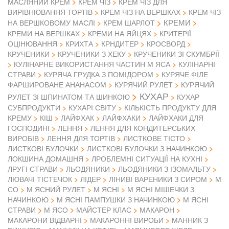
МАСЛЯНИЙ КРЕМ
КРЕМ ЧІЗ
КРЕМ ЧІЗ ДЛЯ
ВИРІВНЮВАННЯ ТОРТІВ
КРЕМ ЧІЗ НА ВЕРШКАХ
КРЕМ ЧІЗ
КРЕМИ
НА ВЕРШКОВОМУ МАСЛІ
КРЕМ ШАРЛОТ
КРЕМИ НА ВЕРШКАХ
КРЕМИ НА ЯЙЦЯХ
КРИТЕРІЇ
ОЦІНЮВАННЯ
КРИХТА
КРНДИТЕР
КРОСВОРД
КРУЧЕНИКИ
КРУЧЕНИКИ З ХЕКУ
КРУЧЕНИКИ ЗІ СКУМБРІЇ
КУЛІНАРНЕ ВИКОРИСТАННЯ ЧАСТИН М ЯСА
КУЛІНАРНІ
СТРАВИ
КУРЯЧА ГРУДКА З ПОМІДОРОМ
КУРЯЧЕ ФІЛЕ
ФАРШИРОВАНЕ АНАНАСОМ
КУРЯЧИЙ РУЛЕТ
КУРЯЧИЙ
КУХАР
РУЛЕТ ЗІ ШПИНАТОМ ТА ШИНКОЮ
КУХАР
СУБПРОДУКТИ
КУХАРІ СВІТУ
КІЛЬКІСТЬ ПРОДУКТУ ДЛЯ
КРЕМУ
КІШ
ЛАЙФХАК
ЛАЙФХАКИ
ЛАЙФХАКИ ДЛЯ
ГОСПОДИНІ
ЛЕННЯ
ЛЕННЯ ДЛЯ КОНДИТЕРСЬКИХ
ВИРОБІВ
ЛЕННЯ ДЛЯ ТОРТІВ
ЛИСТКОВЕ ТІСТО
ЛИСТКОВІ БУЛОЧКИ
ЛИСТКОВІ БУЛОЧКИ З НАЧИНКОЮ
ЛОКШИНА ДОМАШНЯ
ЛРОБЛЕМНІ СИТУАЦІЇ НА КУХНІ
ЛРУГІ СТРАВИ
ЛЬОДЯНИКИ
ЛЬОДЯНИКИ З ІЗОМАЛЬТУ
ЛЮВАЧІ ТІСТЕЧОК
ЛІДЕР
ЛІНИВІ ВАРЕНИКИ З СИРОМ
М
СО
М ЯСНИЙ РУЛЕТ
М ЯСНІ
М ЯСНІ МІШЕЧКИ З
НАЧИНКОЮ
М ЯСНІ ПАМПУШКИ З НАЧИНКОЮ
М ЯСНІ
М ЯСО
СТРАВИ
МАЙСТЕР КЛАС
МАКАРОН
МАКАРОНИ ВІДВАРНІ
МАКАРОННІ ВИРОБИ
МАННИК З