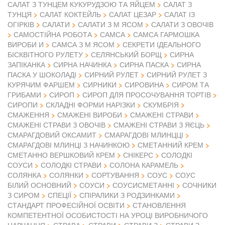
САЛАТ З ТУНЦЕМ КУКУРУДЗОЮ ТА ЯЙЦЕМ
САЛАТ З
ТУНЦЯ
САЛАТ КОКТЕЙЛЬ
САЛАТ ЦЕЗАР
САЛАТ ІЗ
ОГІРКІВ
САЛАТИ
САЛАТИ З М ЯСОМ
САЛАТИ З ОВОЧІВ
САМОСТІЙНА РОБОТА
САМСА
САМСА ГАРМОШКА
ВИРОБИ И
САМСА З М ЯСОМ
СЕКРЕТИ ІДЕАЛЬНОГО
БІСКВІТНОГО РУЛЕТУ
СЕЛЯНСЬКИЙ БОРЩ
СИРНА
ЗАПІКАНКА
СИРНА НАЧИНКА
СИРНА ПАСКА
СИРНА
ПАСКА У ШОКОЛАДІ
СИРНИЙ РУЛЕТ
СИРНИЙ РУЛЕТ З
КУРЯЧИМ ФАРШЕМ
СИРНИКИ
СИРОВИНА
СИРОМ ТА
ГРИБАМИ
СИРОП
СИРОП ДЛЯ ПРОСОЧУВАННЯ ТОРТІВ
СИРОПИ
СКЛАДНІ ФОРМИ НАРІЗКИ
СКУМБРІЯ
СМАЖЕННЯ
СМАЖЕНІ ВИРОБИ
СМАЖЕНІ СТРАВИ
СМАЖЕНІ СТРАВИ З ОВОЧІВ
СМАЖЕНІ СТРАВИ З ЯЄЦЬ
СМАРАГДОВИЙ ОКСАМИТ
СМАРАГДОВІ МЛИНЦЦІ
СМАРАГДОВІ МЛИНЦІ З НАЧИНКОЮ
СМЕТАННИЙ КРЕМ
СМЕТАННО ВЕРШКОВИЙ КРЕМ
СНІКЕРС
СОЛОДКІ
СОУСИ
СОЛОДКІ СТРАВИ
СОЛОНА КАРАМЕЛЬ
СОЛЯНКА
СОЛЯНКИ
СОРТУВАННЯ
СОУС
СОУС
БІЛИЙ ОСНОВНИЙ
СОУСИ
СОУСИСМЕТАННІ
СОЧНИКИ
З СИРОМ
СПЕЦІЇ
СПІРАЛИКИ З РОДЗИНКАМИ
СТАНДАРТ ПРОФЕСІЙНОЇ ОСВІТИ
СТАНОВЛЕННЯ
КОМПЕТЕНТНОЇ ОСОБИСТОСТІ НА УРОЦІ ВИРОБНИЧОГО