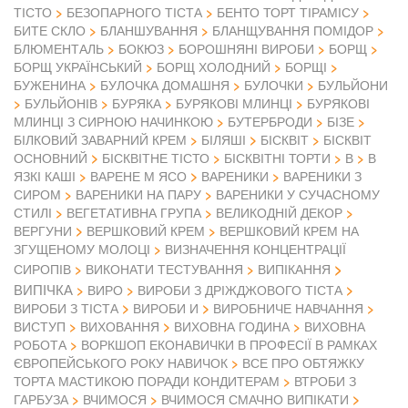
ТІСТО
БЕЗОПАРНОГО ТІСТА
БЕНТО ТОРТ ТІРАМІСУ
БИТЕ СКЛО
БЛАНШУВАННЯ
БЛАНЩУВАННЯ ПОМІДОР
БЛЮМЕНТАЛЬ
БОКЮЗ
БОРОШНЯНІ ВИРОБИ
БОРЩ
БОРЩ УКРАЇНСЬКИЙ
БОРЩ ХОЛОДНИЙ
БОРЩІ
БУЖЕНИНА
БУЛОЧКА ДОМАШНЯ
БУЛОЧКИ
БУЛЬЙОНИ
БУЛЬЙОНІВ
БУРЯКА
БУРЯКОВІ МЛИНЦІ
БУРЯКОВІ
МЛИНЦІ З СИРНОЮ НАЧИНКОЮ
БУТЕРБРОДИ
БІЗЕ
БІЛКОВИЙ ЗАВАРНИЙ КРЕМ
БІЛЯШІ
БІСКВІТ
БІСКВІТ
ОСНОВНИЙ
БІСКВІТНЕ ТІСТО
БІСКВІТНІ ТОРТИ
В
В
ЯЗКІ КАШІ
ВАРЕНЕ М ЯСО
ВАРЕНИКИ
ВАРЕНИКИ З
СИРОМ
ВАРЕНИКИ НА ПАРУ
ВАРЕНИКИ У СУЧАСНОМУ
СТИЛІ
ВЕГЕТАТИВНА ГРУПА
ВЕЛИКОДНІЙ ДЕКОР
ВЕРГУНИ
ВЕРШКОВИЙ КРЕМ
ВЕРШКОВИЙ КРЕМ НА
ЗГУЩЕНОМУ МОЛОЦІ
ВИЗНАЧЕННЯ КОНЦЕНТРАЦІЇ
СИРОПІВ
ВИКОНАТИ ТЕСТУВАННЯ
ВИПІКАННЯ
ВИПІЧКА
ВИРО
ВИРОБИ З ДРІЖДЖОВОГО ТІСТА
ВИРОБИ З ТІСТА
ВИРОБИ И
ВИРОБНИЧЕ НАВЧАННЯ
ВИСТУП
ВИХОВАННЯ
ВИХОВНА ГОДИНА
ВИХОВНА
РОБОТА
ВОРКШОП ЕКОНАВИЧКИ В ПРОФЕСІЇ В РАМКАХ
ЄВРОПЕЙСЬКОГО РОКУ НАВИЧОК
ВСЕ ПРО ОБТЯЖКУ
ТОРТА МАСТИКОЮ ПОРАДИ КОНДИТЕРАМ
ВТРОБИ З
ГАРБУЗА
ВЧИМОСЯ
ВЧИМОСЯ СМАЧНО ВИПІКАТИ