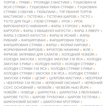
ТОРТІВ
ТРАВИ
ТРОЯНДИ З МАСТИКИ
ТУШКОВАНІ М
ЯСНІ СТРАВИ
ТУШКОВАНІ РИБНІ СТРАВИ
ТУШКОВАНІ
СТРАВИ З ОВОЧІВ
ТЮЛЬПАНИ
ТЯГУВАННЯ ТОРТІВ
МАСТИКОЮ
ТІСТЕЧКА
ТІСТЕЧКА ШАРОВІ
ТІСТО
ТІСТО ДЛЯ ПІЦИ
УЗОВІ СТРАВИ
УРОК
УРОК
ВИРОБНИЧОГО НАВЧАННЯ
ФАРШ З ГОРОХУ
ФАРШ З
КАРТОПЛІ
ФАРШ З КВАШЕНОЇ КАПУСТИ
ФАРШ З ЛІВЕРУ
ФАРШ З СВІЖОЇ КАПУСТИ
ФАРШ М ЯСНИЙ
ФАРШ
РИБНИЙ
ФАРШИРОВАНІ
ФАРШИРОВАНІ ПЕРЦІ
ФАРШИРОВАНІ СТРАВИ
ФАРШІ
ФОРМИ НАРІЗКИ
ФОРМУВАННЯ ВИРОБІВ
ФРУКТОВІ НАЧИНКИ
ФІЛЕ
ФІРМОВІ ЗАПРАВКИ ДЛЯ САЛАТІВ
ХОЛОДНИЙ ЧІЗКЕЙК
ХОЛОДНІ ЗАКУСКИ
ХОЛОДНІ ЗАКУСКИ З М ЯСА
ХОЛОДНІ
ЗАКУСКИ З РИБИ
ХОЛОДНІ НАПОЇ
ХОЛОДНІ СТРАВИ
ХОЛОДНІ СТРАВИ З М ЯСА
ХОЛОДНІ СТРАВИ З РИБИ
ХОЛОДНІ СТРАВИ І ЗАКУСКИ З М ЯСА
ХОЛОДНІ СТРАВИ І
ЗАКУСКИ З РИБИ
ЦЕЗАР
ЦУКРОВА МАСТИКА
ЧЕБУРЕКИ
ЧЕБУРЕКИ З М ЯСОМ
ЧЕРВОНИЙ ОКСАМИТ
ЧЕРВОНИЙ
СОУС ОСНОВНИЙ
ЧИЗКЕЙК
ЧИЗКЕЙК НЬЮ ЙОРК
ЧІЗКЕЙК
ЧІЗКЕЦК
ШАРЛОТКА
ШАРЛОТКА З ЯБЛУКАМИ
ШАРОВЕ ТІСТО
ШАРОВІ ТРУБОЧКИ
ШАРОВІ ТІСТЕЧКА
ШИФОНОВИЙ БІСКВІТ
ШМАТОЧКИ КРУГЛЯКИ