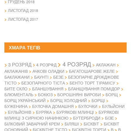
ГРУДЕНЬ 2018
ЛИСТОПАД 2018
ЛИСТОПАД 2017
ХМАРА ТЕГІВ
4 РОЗРЯД
3 РОЗРЯД
4 РОЗРФД
АКЛАЖАН
АКЛАЖАНІВ
АЧКОВІ ОЛАДКИ
БАГАТОШАРОВЕ ЖЕЛЕ
БАКЛАЖАНИ
БАУНТІ
БЕЗЕ
БЕЗОПАРНЕ ДРІЖДЖОВЕ
ТІСТО
БЕЗОПАРНОГО ТІСТА
БЕНТО ТОРТ ТІРАМІСУ
БИТЕ СКЛО
БЛАНШУВАННЯ
БЛАНЩУВАННЯ ПОМІДОР
БЛЮМЕНТАЛЬ
БОКЮЗ
БОРОШНЯНІ ВИРОБИ
БОРЩ
БОРЩ УКРАЇНСЬКИЙ
БОРЩ ХОЛОДНИЙ
БОРЩІ
БУЖЕНИНА
БУЛОЧКА ДОМАШНЯ
БУЛОЧКИ
БУЛЬЙОНИ
БУЛЬЙОНІВ
БУРЯКА
БУРЯКОВІ МЛИНЦІ
БУРЯКОВІ
МЛИНЦІ З СИРНОЮ НАЧИНКОЮ
БУТЕРБРОДИ
БІЗЕ
БІЛКОВИЙ ЗАВАРНИЙ КРЕМ
БІЛЯШІ
БІСКВІТ
БІСКВІТ
ОСНОВНИЙ
БІСКВІТНЕ ТІСТО
БІСКВІТНІ ТОРТИ
В
В