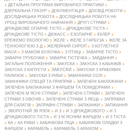
ДЕТАЛЬНА ПРОГРАМА ВИРОБНИЧОЇ ПРАКТИКИ
ДЗЕРКАЛЬНА ГЛАЗУР
ДОКУМЕНТАЦІЯ
ДОСВІД РОБОТИ
ДОСЛІДНИЦЬКА РОБОТА
ДОСЛІДНИЦЬКА РОБОТА НА
УРОЦІ ВИРОБНИЧОГО НАВЧАННЯ
ДРУГІ СТРАВИ
ДРІЖДЖОВЕ ОПАРНЕ ТІСТО
ДРІЖДЖОВЕ ТІСТА
ДРІЖДЖОВЕ ТІСТО
ДЮКАСС
ЕЗОПАРНЕ
ЕКЛЕР
ЕРЕЖЕМО ЕКОЛОГІЮ
ЖЕЛЕ
ЖЕЛЕ З ГАРБУЗА
ЖЕЛЕ ЗА
ТЕХНОЛОГІЄЮ 3 Д
ЖЕЛЕЙНИЙ СИРОП
З КОТЛЕТНОЇ
МАСИ
З МАКОМ БУЛОЧКА
З ПТИЦІ
ЗАВАРНЕ ТІСТО
ЗАВАРНІ ТРУБОЧКИ
ЗАВАРНІ ТІСТЕЧКА
ЗАВДАННЯ
ЗАГАЛЬНІ ПОЛОЖЕННЯ
ЗАКУСКА
ЗАКУСКА З КАБАЧКІВ
ЗАКУСКИ
ЗАКУСКА З КАПУСТИ
ЗАКУСКИ З КРАБОВИХ
ПАЛИЧОК
ЗАКУСКИ З РИБИ
ЗАМІННИКИ СОЛІ
ЗАМІННИКИ СПЕЦІЙ ТА ПРИПРАВ
ЗАПЕЧЕНІ БАКЛАЖАНИ
ЗАПЕЧЕНІ БАКЛАЖАНИ З ФАРШЕМ ТА ПОМІДОРАМИ
ЗАПЕЧЕНІ М ЯСНІ СТРАВИ
ЗАПЕЧЕНІ СТРАВИ
ЗАПЕЧЕНІ
СТРАВИ З ОВОЧІВ
ЗАПЕЧЕНІ СТРАВИ З ЯЄЦЬ
ЗАПРАВКИ
ДЛЯ САЛАТІВ
ЗАПРАВНІ СТРАВИ
ЗАПІКАНКИ
ЗАПІКАННЯ
ЗВОРОТНІЙ ЗВ ЯЗОК
И З
И З ДРІЖДЖОВОГО
И З
ДРІЖДЖОВОГО ТІСТА
И З М ЯСНИМ ФАРЩЕМ
И З ТІСТА
КА
КА РИБИ
КАБАЧКОВА ПІЦА
КАБАЧКОВІ ОЛАДКИ З
ФАРШЕМ
КАРАМЕЛЬ
КАРАМЕЛЬ З АРАХІОМ