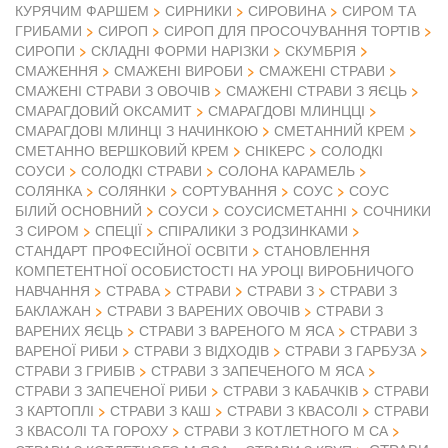
КУРЯЧИМ ФАРШЕМ
СИРНИКИ
СИРОВИНА
СИРОМ ТА
ГРИБАМИ
СИРОП
СИРОП ДЛЯ ПРОСОЧУВАННЯ ТОРТІВ
СИРОПИ
СКЛАДНІ ФОРМИ НАРІЗКИ
СКУМБРІЯ
СМАЖЕННЯ
СМАЖЕНІ ВИРОБИ
СМАЖЕНІ СТРАВИ
СМАЖЕНІ СТРАВИ З ОВОЧІВ
СМАЖЕНІ СТРАВИ З ЯЄЦЬ
СМАРАГДОВИЙ ОКСАМИТ
СМАРАГДОВІ МЛИНЦЦІ
СМАРАГДОВІ МЛИНЦІ З НАЧИНКОЮ
СМЕТАННИЙ КРЕМ
СМЕТАННО ВЕРШКОВИЙ КРЕМ
СНІКЕРС
СОЛОДКІ
СОУСИ
СОЛОДКІ СТРАВИ
СОЛОНА КАРАМЕЛЬ
СОЛЯНКА
СОЛЯНКИ
СОРТУВАННЯ
СОУС
СОУС
БІЛИЙ ОСНОВНИЙ
СОУСИ
СОУСИСМЕТАННІ
СОЧНИКИ
З СИРОМ
СПЕЦІЇ
СПІРАЛИКИ З РОДЗИНКАМИ
СТАНДАРТ ПРОФЕСІЙНОЇ ОСВІТИ
СТАНОВЛЕННЯ
КОМПЕТЕНТНОЇ ОСОБИСТОСТІ НА УРОЦІ ВИРОБНИЧОГО
НАВЧАННЯ
СТРАВА
СТРАВИ
СТРАВИ З
СТРАВИ З
БАКЛАЖАН
СТРАВИ З ВАРЕНИХ ОВОЧІВ
СТРАВИ З
ВАРЕНИХ ЯЄЦЬ
СТРАВИ З ВАРЕНОГО М ЯСА
СТРАВИ З
ВАРЕНОЇ РИБИ
СТРАВИ З ВІДХОДІВ
СТРАВИ З ГАРБУЗА
СТРАВИ З ГРИБІВ
СТРАВИ З ЗАПЕЧЕНОГО М ЯСА
СТРАВИ З ЗАПЕЧЕНОЇ РИБИ
СТРАВИ З КАБАЧКІВ
СТРАВИ
З КАРТОПЛІ
СТРАВИ З КАШ
СТРАВИ З КВАСОЛІ
СТРАВИ
З КВАСОЛІ ТА ГОРОХУ
СТРАВИ З КОТЛЕТНОГО М СА