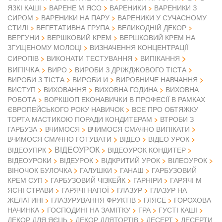
ЯЗКІ КАШІ
ВАРЕНЕ М ЯСО
ВАРЕНИКИ
ВАРЕНИКИ З
СИРОМ
ВАРЕНИКИ НА ПАРУ
ВАРЕНИКИ У СУЧАСНОМУ
СТИЛІ
ВЕГЕТАТИВНА ГРУПА
ВЕЛИКОДНІЙ ДЕКОР
ВЕРГУНИ
ВЕРШКОВИЙ КРЕМ
ВЕРШКОВИЙ КРЕМ НА
ЗГУЩЕНОМУ МОЛОЦІ
ВИЗНАЧЕННЯ КОНЦЕНТРАЦІЇ
СИРОПІВ
ВИКОНАТИ ТЕСТУВАННЯ
ВИПІКАННЯ
ВИПІЧКА
ВИРО
ВИРОБИ З ДРІЖДЖОВОГО ТІСТА
ВИРОБИ З ТІСТА
ВИРОБИ И
ВИРОБНИЧЕ НАВЧАННЯ
ВИСТУП
ВИХОВАННЯ
ВИХОВНА ГОДИНА
ВИХОВНА
РОБОТА
ВОРКШОП ЕКОНАВИЧКИ В ПРОФЕСІЇ В РАМКАХ
ЄВРОПЕЙСЬКОГО РОКУ НАВИЧОК
ВСЕ ПРО ОБТЯЖКУ
ТОРТА МАСТИКОЮ ПОРАДИ КОНДИТЕРАМ
ВТРОБИ З
ГАРБУЗА
ВЧИМОСЯ
ВЧИМОСЯ СМАЧНО ВИПІКАТИ
ВІДЕО
ВЧИМОСЯ СМАЧНО ГОТУВАТИ
ВІДЕО УРОК
ВІДЕОУРОК
ВІДЕОУПРК
ВІДЕОУРОК КОНДИТЕР
ВІДЕОУРОКИ
ВІДЕУРОК
ВІДКРИТИЙ УРОК
ВІЛЕОУРОК
ВІНОЧОК БУЛОЧКА
ГАЛУШКИ
ГАНАШ
ГАРБУЗОВИЙ
КРЕМ СУП
ГАРБУЗОВИЙ ЧІЗКЕЙК
ГАРНІРИ
ГАРЯЧІ М
ЯСНІ СТРАВИ
ГАРЯЧІ НАПОЇ
ГЛАЗУР
ГЛАЗУР НА
ЖЕЛАТИНІ
ГЛАЗУРУВАННЯ ФРУКТІВ
ГЛЯСЕ
ГОРОХОВА
НАЧИНКА
ГОСПОДИНІ НА ЗАМІТКУ
ГРА
ГУСТІ КАШІ
ДЕКОР ДЛЯ ЯЄЦЬ
ДЕКОР ДЛЯТОРТІВ
ДЕСЕРТ
ДЕСЕРТИ