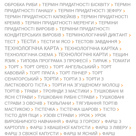
ОБРОБКА РИБИ
ТЕРМІН ПРИДАТНОСТІ БІСКВІТУ
ТЕРМІН
ПРИДАТНОСТІ ГАНАШУ
ТЕРМІН ПРИДАТНОСТІ ЗЕФІРУ
ТЕРМІН ПРИДАТНОСТІ КАПКЕЙКІВ
ТЕРМІН ПРИДАТНОСТІ
КРЕМІВ
ТЕРМІН ПРИДАТНОСТІ МЕРЕНГИ
ТЕРМІНИ
ПРИДАТНОСТІ ВИРОБІВ
ТЕРМІНИ ПРИДАТНОСТІ
КОНДИТЕРСЬКИХ ВИРОБІВ
ТЕРМІНОЛОГІЧНИЙ ДИКТАНТ
ТЕСТИ
ТЕСТ
ТЕСТИ М ЯСО
ТЕСТОВІ ЗАВДАННЯ
ТЕХНОЛОГІЧНА КАРТА
ТЕХНОЛОГІЧНА КАРТКА
ТЕХНОЛОГІЧНІ КАРТИ
ТЕХНОЛОГІЧНА СХЕМА
ТЕЩИН
ЯЗИК
ТИПОВА ПРОГРАМА З ПРОФЕСІЇ
ТИРАЖ
ТОМАТИ
ТОРТ
ТОРТ ОРЕО
ТОРТ АНГЕЛЬСЬКИЙ
ТОРТ
КАВОВИЙ
ТОРТ ПРАГА
ТОРТ ПІНЧЕР
ТОРТ
ТОРТИ
СЕНАТОРСЬКИЙ
ТОРТИ З
ТОРТИ З
ЛИСТКОВОГО ТІСТА
ТОРТИ НА ЗГУЩЕНОМУ МОЛОЦІ
ТОРТІВ
ТРАВИ
ТРОЯНДИ З МАСТИКИ
ТУШКОВАНІ М
ЯСНІ СТРАВИ
ТУШКОВАНІ РИБНІ СТРАВИ
ТУШКОВАНІ
СТРАВИ З ОВОЧІВ
ТЮЛЬПАНИ
ТЯГУВАННЯ ТОРТІВ
МАСТИКОЮ
ТІСТЕЧКА
ТІСТЕЧКА ШАРОВІ
ТІСТО
ТІСТО ДЛЯ ПІЦИ
УЗОВІ СТРАВИ
УРОК
УРОК
ВИРОБНИЧОГО НАВЧАННЯ
ФАРШ З ГОРОХУ
ФАРШ З
КАРТОПЛІ
ФАРШ З КВАШЕНОЇ КАПУСТИ
ФАРШ З ЛІВЕРУ
ФАРШ З СВІЖОЇ КАПУСТИ
ФАРШ М ЯСНИЙ
ФАРШ