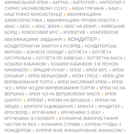
КАРАМЕЛЬНИЙ КРЕМ
КАРТКИ
КАРТОПЛЯ
КАРТОПЛЯ У
СИРНО ЧАСНИКОВОМУ СОУСІ
КАША ГРЕЧАНА
КАШІ
КАШІ РІЗНОЇ КОНСИСТЕНЦІЇ
КВАЛІФІКАЦІЙНА
ХАРАКТЕРИСТИКА
КВАЛІФІКАЦІЙНІ ПРОБНІ РОБОТИ
КВАС
КЕКС
КЕКС ЗЕБРА
КЕКС НА КЕФІРІ
КИЇВСЬКИЙ
БОРЩ
КОКОСОВИЙ МУС
КОЛЕКТИВ
КОМПЛЕКСНЕ
КОНДИТЕР
КВАЛІФІКАЦІЙНЕ ЗАВДАННЯ
КОНДИТЕРАМ НА ЗАМІТКУ 4 РОЗРЯД
КОНДИТЕРСЬКІ
ВИРОБИ
КОРИСНІ ПОРАДИ
КОТЛЕТА
КОТЛЕТА
НАТУРАЛЬНА
КОТЛЕТА ПО КИЇВСЬКІ
КОТЛЕТНА МАСА
КОШИКИ КАБАЧКОВІ
КОШИКИ КАБАЧКОВІ З М ЯСНОЮ
НАЧИНКОЮ
КРАЩИЙ КУХАР
КРЕМ
КРЕМ МУС
КРЕМ
ПЛОМБІР
КРЕМ ВЕРШКОВИЙ
КРЕМ ГЛЯСЕ
КРЕМ ДЛЯ
ВИРІВНЮВАННЯ ТОРТА
КРЕМ МАСЛЯНИЙ КРЕМ
КРЕМ
ЧІЗ
КРЕМ ЧІЗ ДЛЯ ВИРІВНЮВАННЯ ТОРТІВ
КРЕМ ЧІЗ НА
ВЕРШКАХ
КРЕМ ЧІЗ НА ВЕРШКОВОМУ МАСЛІ
КРЕМ
КРЕМИ
ШАРЛОТ
КРЕМИ НА ВЕРШКАХ
КРЕМИ НА
ЯЙЦЯХ
КРИТЕРІЇ ОЦІНЮВАННЯ
КРИХТА
КРНДИТЕР
КРОСВОРД
КРУЧЕНИКИ
КРУЧЕНИКИ З ХЕКУ
КРУЧЕНИКИ ЗІ СКУМБРІЇ
КУЛІНАРНЕ ВИКОРИСТАННЯ
ЧАСТИН М ЯСА
КУЛІНАРНІ СТРАВИ
КУРЯЧА ГРУДКА З
ПОМІДОРОМ
КУРЯЧЕ ФІЛЕ ФАРШИРОВАНЕ АНАНАСОМ