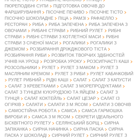
ПЮРЕПОДІБНІ СУПИ
ПІДГОТОВКА ОВОЧІВ ДО
ФАРШИРУВАННЯ
ПІСОЧНЕ ПЕЧИВО
ПІСОЧНЕ ТІСТО
ПІСОЧНО ШОКОЛАДНЕ
ПІЦА
РАМЗІ
РАФАЕЛЛО
РЕСТОРАН
РИБА
РИБА ЗАПЕЧЕНА
РИБА ЗАПЕЧЕНА З
ОВОЧАМИ
РИБАНІ СТРАВИ
РИБНИЙ РУЛЕТ
РИБНІ
СТРАВИ
РИБНІ СТРАВИ З КОТЛЕТНОЇ МАСИ
РИБНІ
СТРАВИ З СІЧЕНОЇ МАСИ
РОГАЛИКИ
РОГАЛИКИ З
ДЖЕМОМ
РОЗБИРАННЯ ДРІЖДЖОВОГО ТІСТА
РОЗБИРАННЯ РИБИ
РОЗВИТОК ТВОРЧИХ ЗДІБНОСТЕЙ
УЧНІВ НА УРОЦІ
РОЗРОБКА УРОКУ
РОЗСИПЧАСТІ КАШІ
РОЗСОЛЬНИКИ
РУЛЕТ
РУЛЕТ З МАКОМ
РУЛЕТ З
МАСЛЯНИМ КРЕМОМ
РУЛЕТ З РИБИ
РУЛЕТ КАБАЧКОВИЙ
РУЛЕТ РИБНИЙ
РІДКІ КАШІ
САЛАТ
САЛАТ З КАПУСТИ
САЛАТ З КРЕВЕТКАМИ
САЛАТ З МОРЕПРОДУКТАМИ
САЛАТ З ТУНЦЕМ КУКУРУДЗОЮ ТА ЯЙЦЕМ
САЛАТ З
ТУНЦЯ
САЛАТ КОКТЕЙЛЬ
САЛАТ ЦЕЗАР
САЛАТ ІЗ
ОГІРКІВ
САЛАТИ
САЛАТИ З М ЯСОМ
САЛАТИ З ОВОЧІВ
САМОСТІЙНА РОБОТА
САМСА
САМСА ГАРМОШКА
ВИРОБИ И
САМСА З М ЯСОМ
СЕКРЕТИ ІДЕАЛЬНОГО
БІСКВІТНОГО РУЛЕТУ
СЕЛЯНСЬКИЙ БОРЩ
СИРНА
ЗАПІКАНКА
СИРНА НАЧИНКА
СИРНА ПАСКА
СИРНА
ПАСКА У ШОКОЛАДІ
СИРНИЙ РУЛЕТ
СИРНИЙ РУЛЕТ З