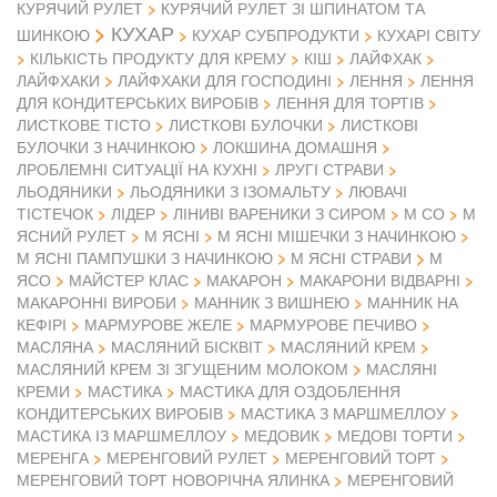
КУРЯЧИЙ РУЛЕТ
КУРЯЧИЙ РУЛЕТ ЗІ ШПИНАТОМ ТА
КУХАР
ШИНКОЮ
КУХАР СУБПРОДУКТИ
КУХАРІ СВІТУ
КІЛЬКІСТЬ ПРОДУКТУ ДЛЯ КРЕМУ
КІШ
ЛАЙФХАК
ЛАЙФХАКИ
ЛАЙФХАКИ ДЛЯ ГОСПОДИНІ
ЛЕННЯ
ЛЕННЯ
ДЛЯ КОНДИТЕРСЬКИХ ВИРОБІВ
ЛЕННЯ ДЛЯ ТОРТІВ
ЛИСТКОВЕ ТІСТО
ЛИСТКОВІ БУЛОЧКИ
ЛИСТКОВІ
БУЛОЧКИ З НАЧИНКОЮ
ЛОКШИНА ДОМАШНЯ
ЛРОБЛЕМНІ СИТУАЦІЇ НА КУХНІ
ЛРУГІ СТРАВИ
ЛЬОДЯНИКИ
ЛЬОДЯНИКИ З ІЗОМАЛЬТУ
ЛЮВАЧІ
ТІСТЕЧОК
ЛІДЕР
ЛІНИВІ ВАРЕНИКИ З СИРОМ
М СО
М
ЯСНИЙ РУЛЕТ
М ЯСНІ
М ЯСНІ МІШЕЧКИ З НАЧИНКОЮ
М
М ЯСНІ ПАМПУШКИ З НАЧИНКОЮ
М ЯСНІ СТРАВИ
ЯСО
МАЙСТЕР КЛАС
МАКАРОН
МАКАРОНИ ВІДВАРНІ
МАКАРОННІ ВИРОБИ
МАННИК З ВИШНЕЮ
МАННИК НА
КЕФІРІ
МАРМУРОВЕ ЖЕЛЕ
МАРМУРОВЕ ПЕЧИВО
МАСЛЯНА
МАСЛЯНИЙ БІСКВІТ
МАСЛЯНИЙ КРЕМ
МАСЛЯНИЙ КРЕМ ЗІ ЗГУЩЕНИМ МОЛОКОМ
МАСЛЯНІ
КРЕМИ
МАСТИКА
МАСТИКА ДЛЯ ОЗДОБЛЕННЯ
КОНДИТЕРСЬКИХ ВИРОБІВ
МАСТИКА З МАРШМЕЛЛОУ
МАСТИКА ІЗ МАРШМЕЛЛОУ
МЕДОВИК
МЕДОВІ ТОРТИ
МЕРЕНГА
МЕРЕНГОВИЙ РУЛЕТ
МЕРЕНГОВИЙ ТОРТ
МЕРЕНГОВИЙ ТОРТ НОВОРІЧНА ЯЛИНКА
МЕРЕНГОВИЙ