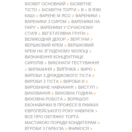
БІСКВІТ ОСНОВНИЙ
БІСКВІТНЕ
ТІСТО
БІСКВІТНІ ТОРТИ
В
В ЯЗКІ
КАШІ
ВАРЕНЕ М ЯСО
ВАРЕНИКИ
ВАРЕНИКИ З СИРОМ
ВАРЕНИКИ НА
ПАРУ
ВАРЕНИКИ У СУЧАСНОМУ
СТИЛІ
ВЕГЕТАТИВНА ГРУПА
ВЕЛИКОДНІЙ ДЕКОР
ВЕРГУНИ
ВЕРШКОВИЙ КРЕМ
ВЕРШКОВИЙ
КРЕМ НА ЗГУЩЕНОМУ МОЛОЦІ
ВИЗНАЧЕННЯ КОНЦЕНТРАЦІЇ
СИРОПІВ
ВИКОНАТИ ТЕСТУВАННЯ
ВИПІЧКА
ВИПІКАННЯ
ВИРО
ВИРОБИ З ДРІЖДЖОВОГО ТІСТА
ВИРОБИ З ТІСТА
ВИРОБИ И
ВИРОБНИЧЕ НАВЧАННЯ
ВИСТУП
ВИХОВАННЯ
ВИХОВНА ГОДИНА
ВИХОВНА РОБОТА
ВОРКШОП
ЕКОНАВИЧКИ В ПРОФЕСІЇ В РАМКАХ
ЄВРОПЕЙСЬКОГО РОКУ НАВИЧОК
ВСЕ ПРО ОБТЯЖКУ ТОРТА
МАСТИКОЮ ПОРАДИ КОНДИТЕРАМ
ВТРОБИ З ГАРБУЗА
ВЧИМОСЯ