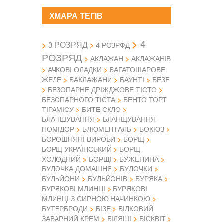
ХМАРА ТЕГІВ
4
3 РОЗРЯД
4 РОЗРФД
РОЗРЯД
АКЛАЖАН
АКЛАЖАНІВ
АЧКОВІ ОЛАДКИ
БАГАТОШАРОВЕ
ЖЕЛЕ
БАКЛАЖАНИ
БАУНТІ
БЕЗЕ
БЕЗОПАРНЕ ДРІЖДЖОВЕ ТІСТО
БЕЗОПАРНОГО ТІСТА
БЕНТО ТОРТ
ТІРАМІСУ
БИТЕ СКЛО
БЛАНШУВАННЯ
БЛАНЩУВАННЯ
ПОМІДОР
БЛЮМЕНТАЛЬ
БОКЮЗ
БОРОШНЯНІ ВИРОБИ
БОРЩ
БОРЩ УКРАЇНСЬКИЙ
БОРЩ
ХОЛОДНИЙ
БОРЩІ
БУЖЕНИНА
БУЛОЧКА ДОМАШНЯ
БУЛОЧКИ
БУЛЬЙОНИ
БУЛЬЙОНІВ
БУРЯКА
БУРЯКОВІ МЛИНЦІ
БУРЯКОВІ
МЛИНЦІ З СИРНОЮ НАЧИНКОЮ
БУТЕРБРОДИ
БІЗЕ
БІЛКОВИЙ
ЗАВАРНИЙ КРЕМ
БІЛЯШІ
БІСКВІТ