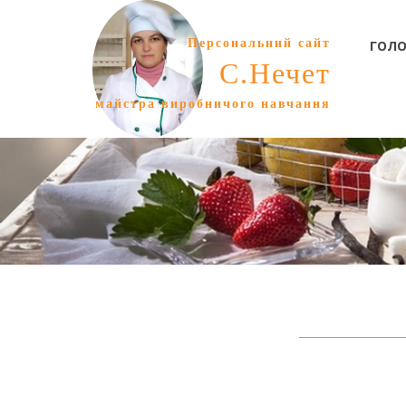
Персональний сайт
ГОЛО
С.Нечет
майстра виробничого навчання