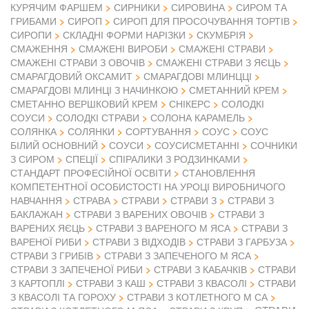
КУРЯЧИМ ФАРШЕМ
СИРНИКИ
СИРОВИНА
СИРОМ ТА
ГРИБАМИ
СИРОП
СИРОП ДЛЯ ПРОСОЧУВАННЯ ТОРТІВ
СИРОПИ
СКЛАДНІ ФОРМИ НАРІЗКИ
СКУМБРІЯ
СМАЖЕННЯ
СМАЖЕНІ ВИРОБИ
СМАЖЕНІ СТРАВИ
СМАЖЕНІ СТРАВИ З ОВОЧІВ
СМАЖЕНІ СТРАВИ З ЯЄЦЬ
СМАРАГДОВИЙ ОКСАМИТ
СМАРАГДОВІ МЛИНЦЦІ
СМАРАГДОВІ МЛИНЦІ З НАЧИНКОЮ
СМЕТАННИЙ КРЕМ
СМЕТАННО ВЕРШКОВИЙ КРЕМ
СНІКЕРС
СОЛОДКІ
СОУСИ
СОЛОДКІ СТРАВИ
СОЛОНА КАРАМЕЛЬ
СОЛЯНКА
СОЛЯНКИ
СОРТУВАННЯ
СОУС
СОУС
БІЛИЙ ОСНОВНИЙ
СОУСИ
СОУСИСМЕТАННІ
СОЧНИКИ
З СИРОМ
СПЕЦІЇ
СПІРАЛИКИ З РОДЗИНКАМИ
СТАНДАРТ ПРОФЕСІЙНОЇ ОСВІТИ
СТАНОВЛЕННЯ
КОМПЕТЕНТНОЇ ОСОБИСТОСТІ НА УРОЦІ ВИРОБНИЧОГО
НАВЧАННЯ
СТРАВА
СТРАВИ
СТРАВИ З
СТРАВИ З
БАКЛАЖАН
СТРАВИ З ВАРЕНИХ ОВОЧІВ
СТРАВИ З
ВАРЕНИХ ЯЄЦЬ
СТРАВИ З ВАРЕНОГО М ЯСА
СТРАВИ З
ВАРЕНОЇ РИБИ
СТРАВИ З ВІДХОДІВ
СТРАВИ З ГАРБУЗА
СТРАВИ З ГРИБІВ
СТРАВИ З ЗАПЕЧЕНОГО М ЯСА
СТРАВИ З ЗАПЕЧЕНОЇ РИБИ
СТРАВИ З КАБАЧКІВ
СТРАВИ
З КАРТОПЛІ
СТРАВИ З КАШ
СТРАВИ З КВАСОЛІ
СТРАВИ
З КВАСОЛІ ТА ГОРОХУ
СТРАВИ З КОТЛЕТНОГО М СА