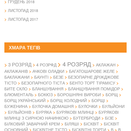
ГРУДЕНЬ 2018
ЛИСТОПАД 2018
ЛИСТОПАД 2017
ХМАРА ТЕГІВ
4 РОЗРЯД
3 РОЗРЯД
4 РОЗРФД
АКЛАЖАН
АКЛАЖАНІВ
АЧКОВІ ОЛАДКИ
БАГАТОШАРОВЕ ЖЕЛЕ
БАКЛАЖАНИ
БАУНТІ
БЕЗЕ
БЕЗОПАРНЕ ДРІЖДЖОВЕ
ТІСТО
БЕЗОПАРНОГО ТІСТА
БЕНТО ТОРТ ТІРАМІСУ
БИТЕ СКЛО
БЛАНШУВАННЯ
БЛАНЩУВАННЯ ПОМІДОР
БЛЮМЕНТАЛЬ
БОКЮЗ
БОРОШНЯНІ ВИРОБИ
БОРЩ
БОРЩ УКРАЇНСЬКИЙ
БОРЩ ХОЛОДНИЙ
БОРЩІ
БУЖЕНИНА
БУЛОЧКА ДОМАШНЯ
БУЛОЧКИ
БУЛЬЙОНИ
БУЛЬЙОНІВ
БУРЯКА
БУРЯКОВІ МЛИНЦІ
БУРЯКОВІ
МЛИНЦІ З СИРНОЮ НАЧИНКОЮ
БУТЕРБРОДИ
БІЗЕ
БІЛКОВИЙ ЗАВАРНИЙ КРЕМ
БІЛЯШІ
БІСКВІТ
БІСКВІТ
ОСНОВНИЙ
БІСКВІТНЕ ТІСТО
БІСКВІТНІ ТОРТИ
В
В