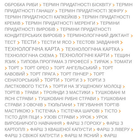
ОБРОБКА РИБИ
ТЕРМІН ПРИДАТНОСТІ БІСКВІТУ
ТЕРМІН
ПРИДАТНОСТІ ГАНАШУ
ТЕРМІН ПРИДАТНОСТІ ЗЕФІРУ
ТЕРМІН ПРИДАТНОСТІ КАПКЕЙКІВ
ТЕРМІН ПРИДАТНОСТІ
КРЕМІВ
ТЕРМІН ПРИДАТНОСТІ МЕРЕНГИ
ТЕРМІНИ
ПРИДАТНОСТІ ВИРОБІВ
ТЕРМІНИ ПРИДАТНОСТІ
КОНДИТЕРСЬКИХ ВИРОБІВ
ТЕРМІНОЛОГІЧНИЙ ДИКТАНТ
ТЕСТИ
ТЕСТ
ТЕСТИ М ЯСО
ТЕСТОВІ ЗАВДАННЯ
ТЕХНОЛОГІЧНА КАРТА
ТЕХНОЛОГІЧНА КАРТКА
ТЕХНОЛОГІЧНІ КАРТИ
ТЕХНОЛОГІЧНА СХЕМА
ТЕЩИН
ЯЗИК
ТИПОВА ПРОГРАМА З ПРОФЕСІЇ
ТИРАЖ
ТОМАТИ
ТОРТ
ТОРТ ОРЕО
ТОРТ АНГЕЛЬСЬКИЙ
ТОРТ
КАВОВИЙ
ТОРТ ПРАГА
ТОРТ ПІНЧЕР
ТОРТ
ТОРТИ
СЕНАТОРСЬКИЙ
ТОРТИ З
ТОРТИ З
ЛИСТКОВОГО ТІСТА
ТОРТИ НА ЗГУЩЕНОМУ МОЛОЦІ
ТОРТІВ
ТРАВИ
ТРОЯНДИ З МАСТИКИ
ТУШКОВАНІ М
ЯСНІ СТРАВИ
ТУШКОВАНІ РИБНІ СТРАВИ
ТУШКОВАНІ
СТРАВИ З ОВОЧІВ
ТЮЛЬПАНИ
ТЯГУВАННЯ ТОРТІВ
МАСТИКОЮ
ТІСТЕЧКА
ТІСТЕЧКА ШАРОВІ
ТІСТО
ТІСТО ДЛЯ ПІЦИ
УЗОВІ СТРАВИ
УРОК
УРОК
ВИРОБНИЧОГО НАВЧАННЯ
ФАРШ З ГОРОХУ
ФАРШ З
КАРТОПЛІ
ФАРШ З КВАШЕНОЇ КАПУСТИ
ФАРШ З ЛІВЕРУ
ФАРШ З СВІЖОЇ КАПУСТИ
ФАРШ М ЯСНИЙ
ФАРШ