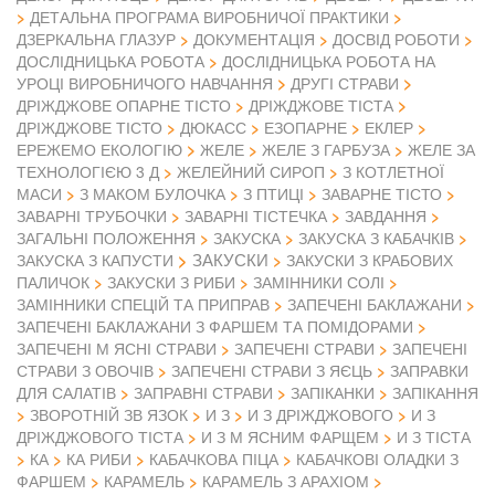
ДЕТАЛЬНА ПРОГРАМА ВИРОБНИЧОЇ ПРАКТИКИ
ДЗЕРКАЛЬНА ГЛАЗУР
ДОКУМЕНТАЦІЯ
ДОСВІД РОБОТИ
ДОСЛІДНИЦЬКА РОБОТА
ДОСЛІДНИЦЬКА РОБОТА НА
УРОЦІ ВИРОБНИЧОГО НАВЧАННЯ
ДРУГІ СТРАВИ
ДРІЖДЖОВЕ ОПАРНЕ ТІСТО
ДРІЖДЖОВЕ ТІСТА
ДРІЖДЖОВЕ ТІСТО
ДЮКАСС
ЕЗОПАРНЕ
ЕКЛЕР
ЕРЕЖЕМО ЕКОЛОГІЮ
ЖЕЛЕ
ЖЕЛЕ З ГАРБУЗА
ЖЕЛЕ ЗА
ТЕХНОЛОГІЄЮ 3 Д
ЖЕЛЕЙНИЙ СИРОП
З КОТЛЕТНОЇ
МАСИ
З МАКОМ БУЛОЧКА
З ПТИЦІ
ЗАВАРНЕ ТІСТО
ЗАВАРНІ ТРУБОЧКИ
ЗАВАРНІ ТІСТЕЧКА
ЗАВДАННЯ
ЗАГАЛЬНІ ПОЛОЖЕННЯ
ЗАКУСКА
ЗАКУСКА З КАБАЧКІВ
ЗАКУСКИ
ЗАКУСКА З КАПУСТИ
ЗАКУСКИ З КРАБОВИХ
ПАЛИЧОК
ЗАКУСКИ З РИБИ
ЗАМІННИКИ СОЛІ
ЗАМІННИКИ СПЕЦІЙ ТА ПРИПРАВ
ЗАПЕЧЕНІ БАКЛАЖАНИ
ЗАПЕЧЕНІ БАКЛАЖАНИ З ФАРШЕМ ТА ПОМІДОРАМИ
ЗАПЕЧЕНІ М ЯСНІ СТРАВИ
ЗАПЕЧЕНІ СТРАВИ
ЗАПЕЧЕНІ
СТРАВИ З ОВОЧІВ
ЗАПЕЧЕНІ СТРАВИ З ЯЄЦЬ
ЗАПРАВКИ
ДЛЯ САЛАТІВ
ЗАПРАВНІ СТРАВИ
ЗАПІКАНКИ
ЗАПІКАННЯ
ЗВОРОТНІЙ ЗВ ЯЗОК
И З
И З ДРІЖДЖОВОГО
И З
ДРІЖДЖОВОГО ТІСТА
И З М ЯСНИМ ФАРЩЕМ
И З ТІСТА
КА
КА РИБИ
КАБАЧКОВА ПІЦА
КАБАЧКОВІ ОЛАДКИ З
ФАРШЕМ
КАРАМЕЛЬ
КАРАМЕЛЬ З АРАХІОМ