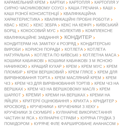
КАРАМЕЛЬНИЙ КРЕМ
КАРТКИ
КАРТОПЛЯ
КАРТОПЛЯ У
СИРНО ЧАСНИКОВОМУ СОУСІ
КАША ГРЕЧАНА
КАШІ
КАШІ РІЗНОЇ КОНСИСТЕНЦІЇ
КВАЛІФІКАЦІЙНА
ХАРАКТЕРИСТИКА
КВАЛІФІКАЦІЙНІ ПРОБНІ РОБОТИ
КВАС
КЕКС
КЕКС ЗЕБРА
КЕКС НА КЕФІРІ
КИЇВСЬКИЙ
БОРЩ
КОКОСОВИЙ МУС
КОЛЕКТИВ
КОМПЛЕКСНЕ
КОНДИТЕР
КВАЛІФІКАЦІЙНЕ ЗАВДАННЯ
КОНДИТЕРАМ НА ЗАМІТКУ 4 РОЗРЯД
КОНДИТЕРСЬКІ
ВИРОБИ
КОРИСНІ ПОРАДИ
КОТЛЕТА
КОТЛЕТА
НАТУРАЛЬНА
КОТЛЕТА ПО КИЇВСЬКІ
КОТЛЕТНА МАСА
КОШИКИ КАБАЧКОВІ
КОШИКИ КАБАЧКОВІ З М ЯСНОЮ
НАЧИНКОЮ
КРАЩИЙ КУХАР
КРЕМ
КРЕМ МУС
КРЕМ
ПЛОМБІР
КРЕМ ВЕРШКОВИЙ
КРЕМ ГЛЯСЕ
КРЕМ ДЛЯ
ВИРІВНЮВАННЯ ТОРТА
КРЕМ МАСЛЯНИЙ КРЕМ
КРЕМ
ЧІЗ
КРЕМ ЧІЗ ДЛЯ ВИРІВНЮВАННЯ ТОРТІВ
КРЕМ ЧІЗ НА
ВЕРШКАХ
КРЕМ ЧІЗ НА ВЕРШКОВОМУ МАСЛІ
КРЕМ
КРЕМИ
ШАРЛОТ
КРЕМИ НА ВЕРШКАХ
КРЕМИ НА
ЯЙЦЯХ
КРИТЕРІЇ ОЦІНЮВАННЯ
КРИХТА
КРНДИТЕР
КРОСВОРД
КРУЧЕНИКИ
КРУЧЕНИКИ З ХЕКУ
КРУЧЕНИКИ ЗІ СКУМБРІЇ
КУЛІНАРНЕ ВИКОРИСТАННЯ
ЧАСТИН М ЯСА
КУЛІНАРНІ СТРАВИ
КУРЯЧА ГРУДКА З
ПОМІДОРОМ
КУРЯЧЕ ФІЛЕ ФАРШИРОВАНЕ АНАНАСОМ