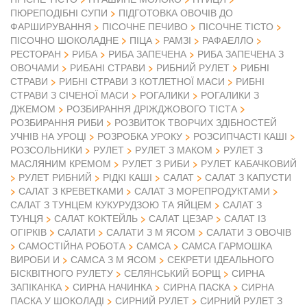
ПЮРЕПОДІБНІ СУПИ
ПІДГОТОВКА ОВОЧІВ ДО
ФАРШИРУВАННЯ
ПІСОЧНЕ ПЕЧИВО
ПІСОЧНЕ ТІСТО
ПІСОЧНО ШОКОЛАДНЕ
ПІЦА
РАМЗІ
РАФАЕЛЛО
РЕСТОРАН
РИБА
РИБА ЗАПЕЧЕНА
РИБА ЗАПЕЧЕНА З
ОВОЧАМИ
РИБАНІ СТРАВИ
РИБНИЙ РУЛЕТ
РИБНІ
СТРАВИ
РИБНІ СТРАВИ З КОТЛЕТНОЇ МАСИ
РИБНІ
СТРАВИ З СІЧЕНОЇ МАСИ
РОГАЛИКИ
РОГАЛИКИ З
ДЖЕМОМ
РОЗБИРАННЯ ДРІЖДЖОВОГО ТІСТА
РОЗБИРАННЯ РИБИ
РОЗВИТОК ТВОРЧИХ ЗДІБНОСТЕЙ
УЧНІВ НА УРОЦІ
РОЗРОБКА УРОКУ
РОЗСИПЧАСТІ КАШІ
РОЗСОЛЬНИКИ
РУЛЕТ
РУЛЕТ З МАКОМ
РУЛЕТ З
МАСЛЯНИМ КРЕМОМ
РУЛЕТ З РИБИ
РУЛЕТ КАБАЧКОВИЙ
РУЛЕТ РИБНИЙ
РІДКІ КАШІ
САЛАТ
САЛАТ З КАПУСТИ
САЛАТ З КРЕВЕТКАМИ
САЛАТ З МОРЕПРОДУКТАМИ
САЛАТ З ТУНЦЕМ КУКУРУДЗОЮ ТА ЯЙЦЕМ
САЛАТ З
ТУНЦЯ
САЛАТ КОКТЕЙЛЬ
САЛАТ ЦЕЗАР
САЛАТ ІЗ
ОГІРКІВ
САЛАТИ
САЛАТИ З М ЯСОМ
САЛАТИ З ОВОЧІВ
САМОСТІЙНА РОБОТА
САМСА
САМСА ГАРМОШКА
ВИРОБИ И
САМСА З М ЯСОМ
СЕКРЕТИ ІДЕАЛЬНОГО
БІСКВІТНОГО РУЛЕТУ
СЕЛЯНСЬКИЙ БОРЩ
СИРНА
ЗАПІКАНКА
СИРНА НАЧИНКА
СИРНА ПАСКА
СИРНА
ПАСКА У ШОКОЛАДІ
СИРНИЙ РУЛЕТ
СИРНИЙ РУЛЕТ З