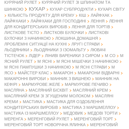
КУРЯЧИЙ РУЛЕТ
КУРЯЧИЙ РУЛЕТ ЗІ ШПИНАТОМ ТА
КУХАР
ШИНКОЮ
КУХАР СУБПРОДУКТИ
КУХАРІ СВІТУ
КІЛЬКІСТЬ ПРОДУКТУ ДЛЯ КРЕМУ
КІШ
ЛАЙФХАК
ЛАЙФХАКИ
ЛАЙФХАКИ ДЛЯ ГОСПОДИНІ
ЛЕННЯ
ЛЕННЯ
ДЛЯ КОНДИТЕРСЬКИХ ВИРОБІВ
ЛЕННЯ ДЛЯ ТОРТІВ
ЛИСТКОВЕ ТІСТО
ЛИСТКОВІ БУЛОЧКИ
ЛИСТКОВІ
БУЛОЧКИ З НАЧИНКОЮ
ЛОКШИНА ДОМАШНЯ
ЛРОБЛЕМНІ СИТУАЦІЇ НА КУХНІ
ЛРУГІ СТРАВИ
ЛЬОДЯНИКИ
ЛЬОДЯНИКИ З ІЗОМАЛЬТУ
ЛЮВАЧІ
ТІСТЕЧОК
ЛІДЕР
ЛІНИВІ ВАРЕНИКИ З СИРОМ
М СО
М
ЯСНИЙ РУЛЕТ
М ЯСНІ
М ЯСНІ МІШЕЧКИ З НАЧИНКОЮ
М
М ЯСНІ ПАМПУШКИ З НАЧИНКОЮ
М ЯСНІ СТРАВИ
ЯСО
МАЙСТЕР КЛАС
МАКАРОН
МАКАРОНИ ВІДВАРНІ
МАКАРОННІ ВИРОБИ
МАННИК З ВИШНЕЮ
МАННИК НА
КЕФІРІ
МАРМУРОВЕ ЖЕЛЕ
МАРМУРОВЕ ПЕЧИВО
МАСЛЯНА
МАСЛЯНИЙ БІСКВІТ
МАСЛЯНИЙ КРЕМ
МАСЛЯНИЙ КРЕМ ЗІ ЗГУЩЕНИМ МОЛОКОМ
МАСЛЯНІ
КРЕМИ
МАСТИКА
МАСТИКА ДЛЯ ОЗДОБЛЕННЯ
КОНДИТЕРСЬКИХ ВИРОБІВ
МАСТИКА З МАРШМЕЛЛОУ
МАСТИКА ІЗ МАРШМЕЛЛОУ
МЕДОВИК
МЕДОВІ ТОРТИ
МЕРЕНГА
МЕРЕНГОВИЙ РУЛЕТ
МЕРЕНГОВИЙ ТОРТ
МЕРЕНГОВИЙ ТОРТ НОВОРІЧНА ЯЛИНКА
МЕРЕНГОВИЙ