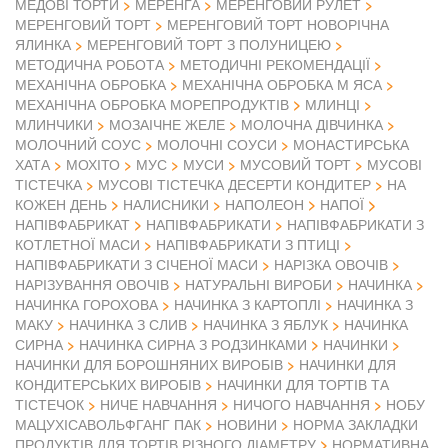
МЕДОВІ ТОРТИ
МЕРЕНГА
МЕРЕНГОВИЙ РУЛЕТ
МЕРЕНГОВИЙ ТОРТ
МЕРЕНГОВИЙ ТОРТ НОВОРІЧНА
ЯЛИНКА
МЕРЕНГОВИЙ ТОРТ З ПОЛУНИЦЕЮ
МЕТОДИЧНА РОБОТА
МЕТОДИЧНІ РЕКОМЕНДАЦІЇ
МЕХАНІЧНА ОБРОБКА
МЕХАНІЧНА ОБРОБКА М ЯСА
МЕХАНІЧНА ОБРОБКА МОРЕПРОДУКТІВ
МЛИНЦІ
МЛИНЧИКИ
МОЗАІЧНЕ ЖЕЛЕ
МОЛОЧНА ДІВЧИНКА
МОЛОЧНИЙ СОУС
МОЛОЧНІ СОУСИ
МОНАСТИРСЬКА
ХАТА
МОХІТО
МУС
МУСИ
МУСОВИЙ ТОРТ
МУСОВІ
ТІСТЕЧКА
МУСОВІ ТІСТЕЧКА ДЕСЕРТИ КОНДИТЕР
НА
КОЖЕН ДЕНЬ
НАЛИСНИКИ
НАПОЛЕОН
НАПОЇ
НАПІВФАБРИКАТ
НАПІВФАБРИКАТИ
НАПІВФАБРИКАТИ З
КОТЛЕТНОЇ МАСИ
НАПІВФАБРИКАТИ З ПТИЦІ
НАПІВФАБРИКАТИ З СІЧЕНОЇ МАСИ
НАРІЗКА ОВОЧІВ
НАРІЗУВАННЯ ОВОЧІВ
НАТУРАЛЬНІ ВИРОБИ
НАЧИНКА
НАЧИНКА ГОРОХОВА
НАЧИНКА З КАРТОПЛІ
НАЧИНКА З
МАКУ
НАЧИНКА З СЛИВ
НАЧИНКА З ЯБЛУК
НАЧИНКА
СИРНА
НАЧИНКА СИРНА З РОДЗИНКАМИ
НАЧИНКИ
НАЧИНКИ ДЛЯ БОРОШНЯНИХ ВИРОБІВ
НАЧИНКИ ДЛЯ
КОНДИТЕРСЬКИХ ВИРОБІВ
НАЧИНКИ ДЛЯ ТОРТІВ ТА
ТІСТЕЧОК
НИЧЕ НАВЧАННЯ
НИЧОГО НАВЧАННЯ
НОБУ
МАЦУХІСАВОЛЬФГАНГ ПАК
НОВИНИ
НОРМА ЗАКЛАДКИ
ПРОДУКТІВ ДЛЯ ТОРТІВ РІЗНОГО ДІАМЕТРУ
НОРМАТИВНА