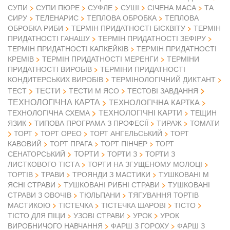
СУПИ
СУПИ ПЮРЕ
СУФЛЕ
СУШІ
СІЧЕНА МАСА
ТА
СИРУ
ТЕЛЕНАРИС
ТЕПЛОВА ОБРОБКА
ТЕПЛОВА
ОБРОБКА РИБИ
ТЕРМІН ПРИДАТНОСТІ БІСКВІТУ
ТЕРМІН
ПРИДАТНОСТІ ГАНАШУ
ТЕРМІН ПРИДАТНОСТІ ЗЕФІРУ
ТЕРМІН ПРИДАТНОСТІ КАПКЕЙКІВ
ТЕРМІН ПРИДАТНОСТІ
КРЕМІВ
ТЕРМІН ПРИДАТНОСТІ МЕРЕНГИ
ТЕРМІНИ
ПРИДАТНОСТІ ВИРОБІВ
ТЕРМІНИ ПРИДАТНОСТІ
КОНДИТЕРСЬКИХ ВИРОБІВ
ТЕРМІНОЛОГІЧНИЙ ДИКТАНТ
ТЕСТИ
ТЕСТ
ТЕСТИ М ЯСО
ТЕСТОВІ ЗАВДАННЯ
ТЕХНОЛОГІЧНА КАРТА
ТЕХНОЛОГІЧНА КАРТКА
ТЕХНОЛОГІЧНІ КАРТИ
ТЕХНОЛОГІЧНА СХЕМА
ТЕЩИН
ЯЗИК
ТИПОВА ПРОГРАМА З ПРОФЕСІЇ
ТИРАЖ
ТОМАТИ
ТОРТ
ТОРТ ОРЕО
ТОРТ АНГЕЛЬСЬКИЙ
ТОРТ
КАВОВИЙ
ТОРТ ПРАГА
ТОРТ ПІНЧЕР
ТОРТ
ТОРТИ
СЕНАТОРСЬКИЙ
ТОРТИ З
ТОРТИ З
ЛИСТКОВОГО ТІСТА
ТОРТИ НА ЗГУЩЕНОМУ МОЛОЦІ
ТОРТІВ
ТРАВИ
ТРОЯНДИ З МАСТИКИ
ТУШКОВАНІ М
ЯСНІ СТРАВИ
ТУШКОВАНІ РИБНІ СТРАВИ
ТУШКОВАНІ
СТРАВИ З ОВОЧІВ
ТЮЛЬПАНИ
ТЯГУВАННЯ ТОРТІВ
МАСТИКОЮ
ТІСТЕЧКА
ТІСТЕЧКА ШАРОВІ
ТІСТО
ТІСТО ДЛЯ ПІЦИ
УЗОВІ СТРАВИ
УРОК
УРОК
ВИРОБНИЧОГО НАВЧАННЯ
ФАРШ З ГОРОХУ
ФАРШ З