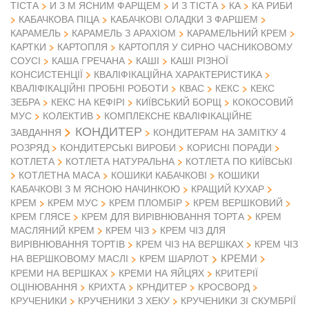
ТІСТА
И З М ЯСНИМ ФАРЩЕМ
И З ТІСТА
КА
КА РИБИ
КАБАЧКОВА ПІЦА
КАБАЧКОВІ ОЛАДКИ З ФАРШЕМ
КАРАМЕЛЬ
КАРАМЕЛЬ З АРАХІОМ
КАРАМЕЛЬНИЙ КРЕМ
КАРТКИ
КАРТОПЛЯ
КАРТОПЛЯ У СИРНО ЧАСНИКОВОМУ
СОУСІ
КАША ГРЕЧАНА
КАШІ
КАШІ РІЗНОЇ
КОНСИСТЕНЦІЇ
КВАЛІФІКАЦІЙНА ХАРАКТЕРИСТИКА
КВАЛІФІКАЦІЙНІ ПРОБНІ РОБОТИ
КВАС
КЕКС
КЕКС
ЗЕБРА
КЕКС НА КЕФІРІ
КИЇВСЬКИЙ БОРЩ
КОКОСОВИЙ
МУС
КОЛЕКТИВ
КОМПЛЕКСНЕ КВАЛІФІКАЦІЙНЕ
КОНДИТЕР
ЗАВДАННЯ
КОНДИТЕРАМ НА ЗАМІТКУ 4
РОЗРЯД
КОНДИТЕРСЬКІ ВИРОБИ
КОРИСНІ ПОРАДИ
КОТЛЕТА
КОТЛЕТА НАТУРАЛЬНА
КОТЛЕТА ПО КИЇВСЬКІ
КОТЛЕТНА МАСА
КОШИКИ КАБАЧКОВІ
КОШИКИ
КАБАЧКОВІ З М ЯСНОЮ НАЧИНКОЮ
КРАЩИЙ КУХАР
КРЕМ
КРЕМ МУС
КРЕМ ПЛОМБІР
КРЕМ ВЕРШКОВИЙ
КРЕМ ГЛЯСЕ
КРЕМ ДЛЯ ВИРІВНЮВАННЯ ТОРТА
КРЕМ
МАСЛЯНИЙ КРЕМ
КРЕМ ЧІЗ
КРЕМ ЧІЗ ДЛЯ
ВИРІВНЮВАННЯ ТОРТІВ
КРЕМ ЧІЗ НА ВЕРШКАХ
КРЕМ ЧІЗ
КРЕМИ
НА ВЕРШКОВОМУ МАСЛІ
КРЕМ ШАРЛОТ
КРЕМИ НА ВЕРШКАХ
КРЕМИ НА ЯЙЦЯХ
КРИТЕРІЇ
ОЦІНЮВАННЯ
КРИХТА
КРНДИТЕР
КРОСВОРД
КРУЧЕНИКИ
КРУЧЕНИКИ З ХЕКУ
КРУЧЕНИКИ ЗІ СКУМБРІЇ