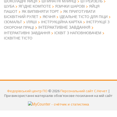
ШОКОЛАДНІ ЯЙЦЯ
ШПИНАТНІ МЛИНЦІ
ШТРЕЙЗЕЛЬ
ШУБА
ЯГІДНЕ КОМПОТЕ
ЯЗИЧКИ ШАРОВІ
ЯЙЦЯ
ПАШОТ
ЯК ВИПІВНЯТИ ТОРТ
ЯК ПРИГОТУВАТИ
БІСКВІТНИЙ РУЛЕТ
ЯЄЧНЯ
ІДЕАЛЬНЕ ТІСТО ДЛЯ ПІЦИ
ІЗОМАЛЬТ
ІЛЯШІ
ІНСТРУКЦІЙНА КАРТКА
ІНСТРУКЦІЇ З
ІНТЕРАКТИВНЕ ЗАВДАННЯ
ОХОРОНИ ПРАЦІ
ІНТЕРАКТИВНІ ЗАВДАННЯ
ІСКВІТ З НАПОВНЮВАЧЕМ
ІСКВІТНЕ ТІСТО
Федорівський центр ПО
© 2026
Персональний сайт С.Нечет
|
При використанні матеріалів обов'язкове посилання на мій сайт