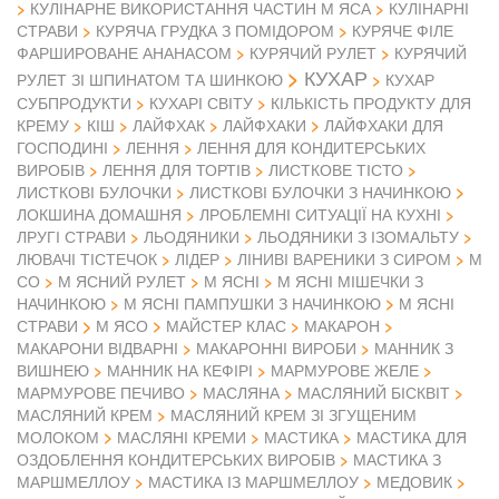
КУЛІНАРНЕ ВИКОРИСТАННЯ ЧАСТИН М ЯСА
КУЛІНАРНІ
СТРАВИ
КУРЯЧА ГРУДКА З ПОМІДОРОМ
КУРЯЧЕ ФІЛЕ
ФАРШИРОВАНЕ АНАНАСОМ
КУРЯЧИЙ РУЛЕТ
КУРЯЧИЙ
КУХАР
РУЛЕТ ЗІ ШПИНАТОМ ТА ШИНКОЮ
КУХАР
СУБПРОДУКТИ
КУХАРІ СВІТУ
КІЛЬКІСТЬ ПРОДУКТУ ДЛЯ
КРЕМУ
КІШ
ЛАЙФХАК
ЛАЙФХАКИ
ЛАЙФХАКИ ДЛЯ
ГОСПОДИНІ
ЛЕННЯ
ЛЕННЯ ДЛЯ КОНДИТЕРСЬКИХ
ВИРОБІВ
ЛЕННЯ ДЛЯ ТОРТІВ
ЛИСТКОВЕ ТІСТО
ЛИСТКОВІ БУЛОЧКИ
ЛИСТКОВІ БУЛОЧКИ З НАЧИНКОЮ
ЛОКШИНА ДОМАШНЯ
ЛРОБЛЕМНІ СИТУАЦІЇ НА КУХНІ
ЛРУГІ СТРАВИ
ЛЬОДЯНИКИ
ЛЬОДЯНИКИ З ІЗОМАЛЬТУ
ЛЮВАЧІ ТІСТЕЧОК
ЛІДЕР
ЛІНИВІ ВАРЕНИКИ З СИРОМ
М
СО
М ЯСНИЙ РУЛЕТ
М ЯСНІ
М ЯСНІ МІШЕЧКИ З
НАЧИНКОЮ
М ЯСНІ ПАМПУШКИ З НАЧИНКОЮ
М ЯСНІ
М ЯСО
СТРАВИ
МАЙСТЕР КЛАС
МАКАРОН
МАКАРОНИ ВІДВАРНІ
МАКАРОННІ ВИРОБИ
МАННИК З
ВИШНЕЮ
МАННИК НА КЕФІРІ
МАРМУРОВЕ ЖЕЛЕ
МАРМУРОВЕ ПЕЧИВО
МАСЛЯНА
МАСЛЯНИЙ БІСКВІТ
МАСЛЯНИЙ КРЕМ
МАСЛЯНИЙ КРЕМ ЗІ ЗГУЩЕНИМ
МОЛОКОМ
МАСЛЯНІ КРЕМИ
МАСТИКА
МАСТИКА ДЛЯ
ОЗДОБЛЕННЯ КОНДИТЕРСЬКИХ ВИРОБІВ
МАСТИКА З
МАРШМЕЛЛОУ
МАСТИКА ІЗ МАРШМЕЛЛОУ
МЕДОВИК