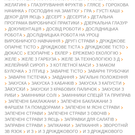
ЖЕЛАТИНІ
ГЛАЗУРУВАННЯ ФРУКТІВ
ГЛЯСЕ
ГОРОХОВА
НАЧИНКА
ГОСПОДИНІ НА ЗАМІТКУ
ГРА
ГУСТІ КАШІ
ДЕКОР ДЛЯ ЯЄЦЬ
ДЕСЕРТ
ДЕСЕРТИ
ДЕТАЛЬНА
ПРОГРАМА ВИРОБНИЧОЇ ПРАКТИКИ
ДЗЕРКАЛЬНА ГЛАЗУР
ДОКУМЕНТАЦІЯ
ДОСВІД РОБОТИ
ДОСЛІДНИЦЬКА
РОБОТА
ДОСЛІДНИЦЬКА РОБОТА НА УРОЦІ
ВИРОБНИЧОГО НАВЧАННЯ
ДРУГІ СТРАВИ
ДРІЖДЖОВЕ
ОПАРНЕ ТІСТО
ДРІЖДЖОВЕ ТІСТА
ДРІЖДЖОВЕ ТІСТО
ДЮКАСС
ЕЗОПАРНЕ
ЕКЛЕР
ЕРЕЖЕМО ЕКОЛОГІЮ
ЖЕЛЕ
ЖЕЛЕ З ГАРБУЗА
ЖЕЛЕ ЗА ТЕХНОЛОГІЄЮ 3 Д
ЖЕЛЕЙНИЙ СИРОП
З КОТЛЕТНОЇ МАСИ
З МАКОМ
БУЛОЧКА
З ПТИЦІ
ЗАВАРНЕ ТІСТО
ЗАВАРНІ ТРУБОЧКИ
ЗАВАРНІ ТІСТЕЧКА
ЗАВДАННЯ
ЗАГАЛЬНІ ПОЛОЖЕННЯ
ЗАКУСКА
ЗАКУСКА З КАБАЧКІВ
ЗАКУСКА З КАПУСТИ
ЗАКУСКИ
ЗАКУСКИ З КРАБОВИХ ПАЛИЧОК
ЗАКУСКИ З
РИБИ
ЗАМІННИКИ СОЛІ
ЗАМІННИКИ СПЕЦІЙ ТА ПРИПРАВ
ЗАПЕЧЕНІ БАКЛАЖАНИ
ЗАПЕЧЕНІ БАКЛАЖАНИ З
ФАРШЕМ ТА ПОМІДОРАМИ
ЗАПЕЧЕНІ М ЯСНІ СТРАВИ
ЗАПЕЧЕНІ СТРАВИ
ЗАПЕЧЕНІ СТРАВИ З ОВОЧІВ
ЗАПЕЧЕНІ СТРАВИ З ЯЄЦЬ
ЗАПРАВКИ ДЛЯ САЛАТІВ
ЗАПРАВНІ СТРАВИ
ЗАПІКАНКИ
ЗАПІКАННЯ
ЗВОРОТНІЙ
ЗВ ЯЗОК
И З
И З ДРІЖДЖОВОГО
И З ДРІЖДЖОВОГО