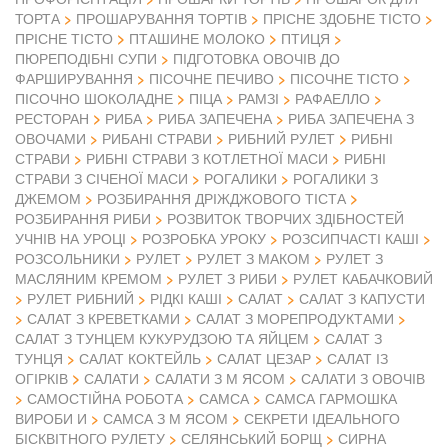
ТОРТА
ПРОШАРУВАННЯ ТОРТІВ
ПРІСНЕ ЗДОБНЕ ТІСТО
ПРІСНЕ ТІСТО
ПТАШИНЕ МОЛОКО
ПТИЦЯ
ПЮРЕПОДІБНІ СУПИ
ПІДГОТОВКА ОВОЧІВ ДО
ФАРШИРУВАННЯ
ПІСОЧНЕ ПЕЧИВО
ПІСОЧНЕ ТІСТО
ПІСОЧНО ШОКОЛАДНЕ
ПІЦА
РАМЗІ
РАФАЕЛЛО
РЕСТОРАН
РИБА
РИБА ЗАПЕЧЕНА
РИБА ЗАПЕЧЕНА З
ОВОЧАМИ
РИБАНІ СТРАВИ
РИБНИЙ РУЛЕТ
РИБНІ
СТРАВИ
РИБНІ СТРАВИ З КОТЛЕТНОЇ МАСИ
РИБНІ
СТРАВИ З СІЧЕНОЇ МАСИ
РОГАЛИКИ
РОГАЛИКИ З
ДЖЕМОМ
РОЗБИРАННЯ ДРІЖДЖОВОГО ТІСТА
РОЗБИРАННЯ РИБИ
РОЗВИТОК ТВОРЧИХ ЗДІБНОСТЕЙ
УЧНІВ НА УРОЦІ
РОЗРОБКА УРОКУ
РОЗСИПЧАСТІ КАШІ
РОЗСОЛЬНИКИ
РУЛЕТ
РУЛЕТ З МАКОМ
РУЛЕТ З
МАСЛЯНИМ КРЕМОМ
РУЛЕТ З РИБИ
РУЛЕТ КАБАЧКОВИЙ
РУЛЕТ РИБНИЙ
РІДКІ КАШІ
САЛАТ
САЛАТ З КАПУСТИ
САЛАТ З КРЕВЕТКАМИ
САЛАТ З МОРЕПРОДУКТАМИ
САЛАТ З ТУНЦЕМ КУКУРУДЗОЮ ТА ЯЙЦЕМ
САЛАТ З
ТУНЦЯ
САЛАТ КОКТЕЙЛЬ
САЛАТ ЦЕЗАР
САЛАТ ІЗ
ОГІРКІВ
САЛАТИ
САЛАТИ З М ЯСОМ
САЛАТИ З ОВОЧІВ
САМОСТІЙНА РОБОТА
САМСА
САМСА ГАРМОШКА
ВИРОБИ И
САМСА З М ЯСОМ
СЕКРЕТИ ІДЕАЛЬНОГО
БІСКВІТНОГО РУЛЕТУ
СЕЛЯНСЬКИЙ БОРЩ
СИРНА