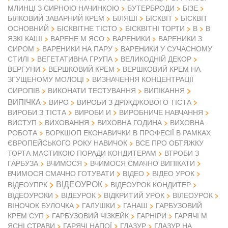
МЛИНЦІ З СИРНОЮ НАЧИНКОЮ
БУТЕРБРОДИ
БІЗЕ
БІЛКОВИЙ ЗАВАРНИЙ КРЕМ
БІЛЯШІ
БІСКВІТ
БІСКВІТ
ОСНОВНИЙ
БІСКВІТНЕ ТІСТО
БІСКВІТНІ ТОРТИ
В
В
ЯЗКІ КАШІ
ВАРЕНЕ М ЯСО
ВАРЕНИКИ
ВАРЕНИКИ З
СИРОМ
ВАРЕНИКИ НА ПАРУ
ВАРЕНИКИ У СУЧАСНОМУ
СТИЛІ
ВЕГЕТАТИВНА ГРУПА
ВЕЛИКОДНІЙ ДЕКОР
ВЕРГУНИ
ВЕРШКОВИЙ КРЕМ
ВЕРШКОВИЙ КРЕМ НА
ЗГУЩЕНОМУ МОЛОЦІ
ВИЗНАЧЕННЯ КОНЦЕНТРАЦІЇ
СИРОПІВ
ВИКОНАТИ ТЕСТУВАННЯ
ВИПІКАННЯ
ВИПІЧКА
ВИРО
ВИРОБИ З ДРІЖДЖОВОГО ТІСТА
ВИРОБИ З ТІСТА
ВИРОБИ И
ВИРОБНИЧЕ НАВЧАННЯ
ВИСТУП
ВИХОВАННЯ
ВИХОВНА ГОДИНА
ВИХОВНА
РОБОТА
ВОРКШОП ЕКОНАВИЧКИ В ПРОФЕСІЇ В РАМКАХ
ЄВРОПЕЙСЬКОГО РОКУ НАВИЧОК
ВСЕ ПРО ОБТЯЖКУ
ТОРТА МАСТИКОЮ ПОРАДИ КОНДИТЕРАМ
ВТРОБИ З
ГАРБУЗА
ВЧИМОСЯ
ВЧИМОСЯ СМАЧНО ВИПІКАТИ
ВІДЕО
ВЧИМОСЯ СМАЧНО ГОТУВАТИ
ВІДЕО УРОК
ВІДЕОУРОК
ВІДЕОУПРК
ВІДЕОУРОК КОНДИТЕР
ВІДЕОУРОКИ
ВІДЕУРОК
ВІДКРИТИЙ УРОК
ВІЛЕОУРОК
ВІНОЧОК БУЛОЧКА
ГАЛУШКИ
ГАНАШ
ГАРБУЗОВИЙ
КРЕМ СУП
ГАРБУЗОВИЙ ЧІЗКЕЙК
ГАРНІРИ
ГАРЯЧІ М
ЯСНІ СТРАВИ
ГАРЯЧІ НАПОЇ
ГЛАЗУР
ГЛАЗУР НА