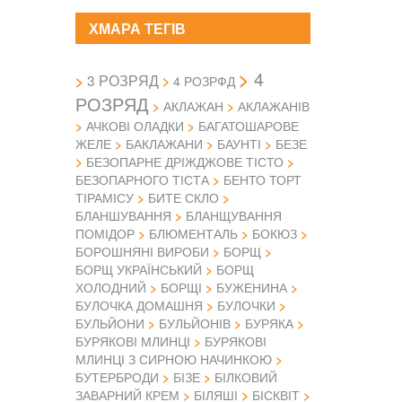
ХМАРА ТЕГІВ
4
3 РОЗРЯД
4 РОЗРФД
РОЗРЯД
АКЛАЖАН
АКЛАЖАНІВ
АЧКОВІ ОЛАДКИ
БАГАТОШАРОВЕ
ЖЕЛЕ
БАКЛАЖАНИ
БАУНТІ
БЕЗЕ
БЕЗОПАРНЕ ДРІЖДЖОВЕ ТІСТО
БЕЗОПАРНОГО ТІСТА
БЕНТО ТОРТ
ТІРАМІСУ
БИТЕ СКЛО
БЛАНШУВАННЯ
БЛАНЩУВАННЯ
ПОМІДОР
БЛЮМЕНТАЛЬ
БОКЮЗ
БОРОШНЯНІ ВИРОБИ
БОРЩ
БОРЩ УКРАЇНСЬКИЙ
БОРЩ
ХОЛОДНИЙ
БОРЩІ
БУЖЕНИНА
БУЛОЧКА ДОМАШНЯ
БУЛОЧКИ
БУЛЬЙОНИ
БУЛЬЙОНІВ
БУРЯКА
БУРЯКОВІ МЛИНЦІ
БУРЯКОВІ
МЛИНЦІ З СИРНОЮ НАЧИНКОЮ
БУТЕРБРОДИ
БІЗЕ
БІЛКОВИЙ
ЗАВАРНИЙ КРЕМ
БІЛЯШІ
БІСКВІТ