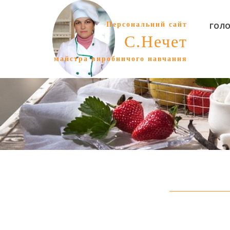
Персональний сайт
ГОЛО
С.Нечет
майстра виробничого навчання