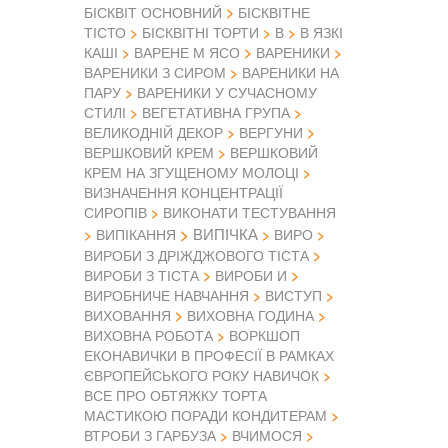
БІСКВІТ ОСНОВНИЙ
БІСКВІТНЕ
ТІСТО
БІСКВІТНІ ТОРТИ
В
В ЯЗКІ
КАШІ
ВАРЕНЕ М ЯСО
ВАРЕНИКИ
ВАРЕНИКИ З СИРОМ
ВАРЕНИКИ НА
ПАРУ
ВАРЕНИКИ У СУЧАСНОМУ
СТИЛІ
ВЕГЕТАТИВНА ГРУПА
ВЕЛИКОДНІЙ ДЕКОР
ВЕРГУНИ
ВЕРШКОВИЙ КРЕМ
ВЕРШКОВИЙ
КРЕМ НА ЗГУЩЕНОМУ МОЛОЦІ
ВИЗНАЧЕННЯ КОНЦЕНТРАЦІЇ
СИРОПІВ
ВИКОНАТИ ТЕСТУВАННЯ
ВИПІЧКА
ВИПІКАННЯ
ВИРО
ВИРОБИ З ДРІЖДЖОВОГО ТІСТА
ВИРОБИ З ТІСТА
ВИРОБИ И
ВИРОБНИЧЕ НАВЧАННЯ
ВИСТУП
ВИХОВАННЯ
ВИХОВНА ГОДИНА
ВИХОВНА РОБОТА
ВОРКШОП
ЕКОНАВИЧКИ В ПРОФЕСІЇ В РАМКАХ
ЄВРОПЕЙСЬКОГО РОКУ НАВИЧОК
ВСЕ ПРО ОБТЯЖКУ ТОРТА
МАСТИКОЮ ПОРАДИ КОНДИТЕРАМ
ВТРОБИ З ГАРБУЗА
ВЧИМОСЯ