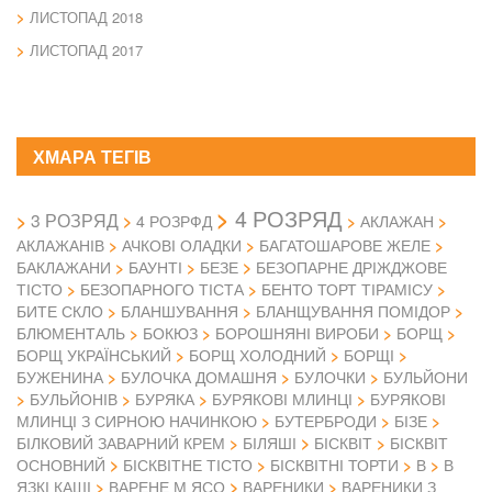
ЛИСТОПАД 2018
ЛИСТОПАД 2017
ХМАРА ТЕГІВ
4 РОЗРЯД
3 РОЗРЯД
4 РОЗРФД
АКЛАЖАН
АКЛАЖАНІВ
АЧКОВІ ОЛАДКИ
БАГАТОШАРОВЕ ЖЕЛЕ
БАКЛАЖАНИ
БАУНТІ
БЕЗЕ
БЕЗОПАРНЕ ДРІЖДЖОВЕ
ТІСТО
БЕЗОПАРНОГО ТІСТА
БЕНТО ТОРТ ТІРАМІСУ
БИТЕ СКЛО
БЛАНШУВАННЯ
БЛАНЩУВАННЯ ПОМІДОР
БЛЮМЕНТАЛЬ
БОКЮЗ
БОРОШНЯНІ ВИРОБИ
БОРЩ
БОРЩ УКРАЇНСЬКИЙ
БОРЩ ХОЛОДНИЙ
БОРЩІ
БУЖЕНИНА
БУЛОЧКА ДОМАШНЯ
БУЛОЧКИ
БУЛЬЙОНИ
БУЛЬЙОНІВ
БУРЯКА
БУРЯКОВІ МЛИНЦІ
БУРЯКОВІ
МЛИНЦІ З СИРНОЮ НАЧИНКОЮ
БУТЕРБРОДИ
БІЗЕ
БІЛКОВИЙ ЗАВАРНИЙ КРЕМ
БІЛЯШІ
БІСКВІТ
БІСКВІТ
ОСНОВНИЙ
БІСКВІТНЕ ТІСТО
БІСКВІТНІ ТОРТИ
В
В
ЯЗКІ КАШІ
ВАРЕНЕ М ЯСО
ВАРЕНИКИ
ВАРЕНИКИ З