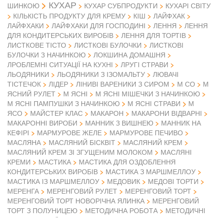
КУХАР
ШИНКОЮ
КУХАР СУБПРОДУКТИ
КУХАРІ СВІТУ
КІЛЬКІСТЬ ПРОДУКТУ ДЛЯ КРЕМУ
КІШ
ЛАЙФХАК
ЛАЙФХАКИ
ЛАЙФХАКИ ДЛЯ ГОСПОДИНІ
ЛЕННЯ
ЛЕННЯ
ДЛЯ КОНДИТЕРСЬКИХ ВИРОБІВ
ЛЕННЯ ДЛЯ ТОРТІВ
ЛИСТКОВЕ ТІСТО
ЛИСТКОВІ БУЛОЧКИ
ЛИСТКОВІ
БУЛОЧКИ З НАЧИНКОЮ
ЛОКШИНА ДОМАШНЯ
ЛРОБЛЕМНІ СИТУАЦІЇ НА КУХНІ
ЛРУГІ СТРАВИ
ЛЬОДЯНИКИ
ЛЬОДЯНИКИ З ІЗОМАЛЬТУ
ЛЮВАЧІ
ТІСТЕЧОК
ЛІДЕР
ЛІНИВІ ВАРЕНИКИ З СИРОМ
М СО
М
ЯСНИЙ РУЛЕТ
М ЯСНІ
М ЯСНІ МІШЕЧКИ З НАЧИНКОЮ
М
М ЯСНІ ПАМПУШКИ З НАЧИНКОЮ
М ЯСНІ СТРАВИ
ЯСО
МАЙСТЕР КЛАС
МАКАРОН
МАКАРОНИ ВІДВАРНІ
МАКАРОННІ ВИРОБИ
МАННИК З ВИШНЕЮ
МАННИК НА
КЕФІРІ
МАРМУРОВЕ ЖЕЛЕ
МАРМУРОВЕ ПЕЧИВО
МАСЛЯНА
МАСЛЯНИЙ БІСКВІТ
МАСЛЯНИЙ КРЕМ
МАСЛЯНИЙ КРЕМ ЗІ ЗГУЩЕНИМ МОЛОКОМ
МАСЛЯНІ
КРЕМИ
МАСТИКА
МАСТИКА ДЛЯ ОЗДОБЛЕННЯ
КОНДИТЕРСЬКИХ ВИРОБІВ
МАСТИКА З МАРШМЕЛЛОУ
МАСТИКА ІЗ МАРШМЕЛЛОУ
МЕДОВИК
МЕДОВІ ТОРТИ
МЕРЕНГА
МЕРЕНГОВИЙ РУЛЕТ
МЕРЕНГОВИЙ ТОРТ
МЕРЕНГОВИЙ ТОРТ НОВОРІЧНА ЯЛИНКА
МЕРЕНГОВИЙ
ТОРТ З ПОЛУНИЦЕЮ
МЕТОДИЧНА РОБОТА
МЕТОДИЧНІ