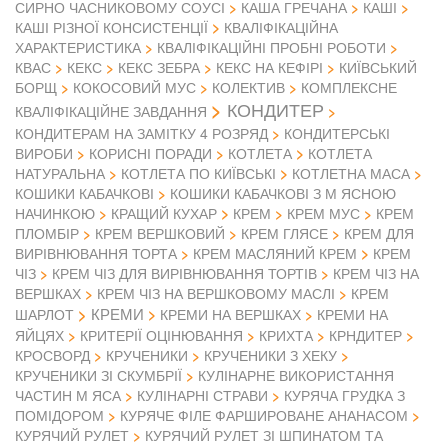
СИРНО ЧАСНИКОВОМУ СОУСІ
КАША ГРЕЧАНА
КАШІ
КАШІ РІЗНОЇ КОНСИСТЕНЦІЇ
КВАЛІФІКАЦІЙНА
ХАРАКТЕРИСТИКА
КВАЛІФІКАЦІЙНІ ПРОБНІ РОБОТИ
КВАС
КЕКС
КЕКС ЗЕБРА
КЕКС НА КЕФІРІ
КИЇВСЬКИЙ
БОРЩ
КОКОСОВИЙ МУС
КОЛЕКТИВ
КОМПЛЕКСНЕ
КОНДИТЕР
КВАЛІФІКАЦІЙНЕ ЗАВДАННЯ
КОНДИТЕРАМ НА ЗАМІТКУ 4 РОЗРЯД
КОНДИТЕРСЬКІ
ВИРОБИ
КОРИСНІ ПОРАДИ
КОТЛЕТА
КОТЛЕТА
НАТУРАЛЬНА
КОТЛЕТА ПО КИЇВСЬКІ
КОТЛЕТНА МАСА
КОШИКИ КАБАЧКОВІ
КОШИКИ КАБАЧКОВІ З М ЯСНОЮ
НАЧИНКОЮ
КРАЩИЙ КУХАР
КРЕМ
КРЕМ МУС
КРЕМ
ПЛОМБІР
КРЕМ ВЕРШКОВИЙ
КРЕМ ГЛЯСЕ
КРЕМ ДЛЯ
ВИРІВНЮВАННЯ ТОРТА
КРЕМ МАСЛЯНИЙ КРЕМ
КРЕМ
ЧІЗ
КРЕМ ЧІЗ ДЛЯ ВИРІВНЮВАННЯ ТОРТІВ
КРЕМ ЧІЗ НА
ВЕРШКАХ
КРЕМ ЧІЗ НА ВЕРШКОВОМУ МАСЛІ
КРЕМ
КРЕМИ
ШАРЛОТ
КРЕМИ НА ВЕРШКАХ
КРЕМИ НА
ЯЙЦЯХ
КРИТЕРІЇ ОЦІНЮВАННЯ
КРИХТА
КРНДИТЕР
КРОСВОРД
КРУЧЕНИКИ
КРУЧЕНИКИ З ХЕКУ
КРУЧЕНИКИ ЗІ СКУМБРІЇ
КУЛІНАРНЕ ВИКОРИСТАННЯ
ЧАСТИН М ЯСА
КУЛІНАРНІ СТРАВИ
КУРЯЧА ГРУДКА З
ПОМІДОРОМ
КУРЯЧЕ ФІЛЕ ФАРШИРОВАНЕ АНАНАСОМ
КУРЯЧИЙ РУЛЕТ
КУРЯЧИЙ РУЛЕТ ЗІ ШПИНАТОМ ТА