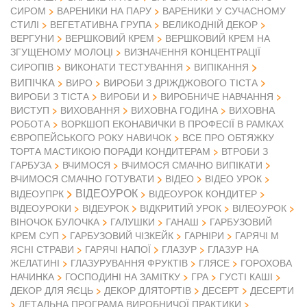
СИРОМ
ВАРЕНИКИ НА ПАРУ
ВАРЕНИКИ У СУЧАСНОМУ
СТИЛІ
ВЕГЕТАТИВНА ГРУПА
ВЕЛИКОДНІЙ ДЕКОР
ВЕРГУНИ
ВЕРШКОВИЙ КРЕМ
ВЕРШКОВИЙ КРЕМ НА
ЗГУЩЕНОМУ МОЛОЦІ
ВИЗНАЧЕННЯ КОНЦЕНТРАЦІЇ
СИРОПІВ
ВИКОНАТИ ТЕСТУВАННЯ
ВИПІКАННЯ
ВИПІЧКА
ВИРО
ВИРОБИ З ДРІЖДЖОВОГО ТІСТА
ВИРОБИ З ТІСТА
ВИРОБИ И
ВИРОБНИЧЕ НАВЧАННЯ
ВИСТУП
ВИХОВАННЯ
ВИХОВНА ГОДИНА
ВИХОВНА
РОБОТА
ВОРКШОП ЕКОНАВИЧКИ В ПРОФЕСІЇ В РАМКАХ
ЄВРОПЕЙСЬКОГО РОКУ НАВИЧОК
ВСЕ ПРО ОБТЯЖКУ
ТОРТА МАСТИКОЮ ПОРАДИ КОНДИТЕРАМ
ВТРОБИ З
ГАРБУЗА
ВЧИМОСЯ
ВЧИМОСЯ СМАЧНО ВИПІКАТИ
ВІДЕО
ВЧИМОСЯ СМАЧНО ГОТУВАТИ
ВІДЕО УРОК
ВІДЕОУРОК
ВІДЕОУПРК
ВІДЕОУРОК КОНДИТЕР
ВІДЕОУРОКИ
ВІДЕУРОК
ВІДКРИТИЙ УРОК
ВІЛЕОУРОК
ВІНОЧОК БУЛОЧКА
ГАЛУШКИ
ГАНАШ
ГАРБУЗОВИЙ
КРЕМ СУП
ГАРБУЗОВИЙ ЧІЗКЕЙК
ГАРНІРИ
ГАРЯЧІ М
ЯСНІ СТРАВИ
ГАРЯЧІ НАПОЇ
ГЛАЗУР
ГЛАЗУР НА
ЖЕЛАТИНІ
ГЛАЗУРУВАННЯ ФРУКТІВ
ГЛЯСЕ
ГОРОХОВА
НАЧИНКА
ГОСПОДИНІ НА ЗАМІТКУ
ГРА
ГУСТІ КАШІ
ДЕКОР ДЛЯ ЯЄЦЬ
ДЕКОР ДЛЯТОРТІВ
ДЕСЕРТ
ДЕСЕРТИ
ДЕТАЛЬНА ПРОГРАМА ВИРОБНИЧОЇ ПРАКТИКИ