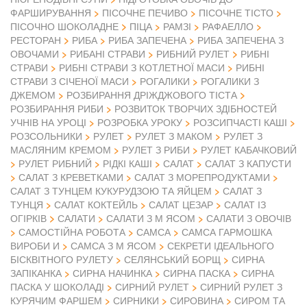
ФАРШИРУВАННЯ
ПІСОЧНЕ ПЕЧИВО
ПІСОЧНЕ ТІСТО
ПІСОЧНО ШОКОЛАДНЕ
ПІЦА
РАМЗІ
РАФАЕЛЛО
РЕСТОРАН
РИБА
РИБА ЗАПЕЧЕНА
РИБА ЗАПЕЧЕНА З
ОВОЧАМИ
РИБАНІ СТРАВИ
РИБНИЙ РУЛЕТ
РИБНІ
СТРАВИ
РИБНІ СТРАВИ З КОТЛЕТНОЇ МАСИ
РИБНІ
СТРАВИ З СІЧЕНОЇ МАСИ
РОГАЛИКИ
РОГАЛИКИ З
ДЖЕМОМ
РОЗБИРАННЯ ДРІЖДЖОВОГО ТІСТА
РОЗБИРАННЯ РИБИ
РОЗВИТОК ТВОРЧИХ ЗДІБНОСТЕЙ
УЧНІВ НА УРОЦІ
РОЗРОБКА УРОКУ
РОЗСИПЧАСТІ КАШІ
РОЗСОЛЬНИКИ
РУЛЕТ
РУЛЕТ З МАКОМ
РУЛЕТ З
МАСЛЯНИМ КРЕМОМ
РУЛЕТ З РИБИ
РУЛЕТ КАБАЧКОВИЙ
РУЛЕТ РИБНИЙ
РІДКІ КАШІ
САЛАТ
САЛАТ З КАПУСТИ
САЛАТ З КРЕВЕТКАМИ
САЛАТ З МОРЕПРОДУКТАМИ
САЛАТ З ТУНЦЕМ КУКУРУДЗОЮ ТА ЯЙЦЕМ
САЛАТ З
ТУНЦЯ
САЛАТ КОКТЕЙЛЬ
САЛАТ ЦЕЗАР
САЛАТ ІЗ
ОГІРКІВ
САЛАТИ
САЛАТИ З М ЯСОМ
САЛАТИ З ОВОЧІВ
САМОСТІЙНА РОБОТА
САМСА
САМСА ГАРМОШКА
ВИРОБИ И
САМСА З М ЯСОМ
СЕКРЕТИ ІДЕАЛЬНОГО
БІСКВІТНОГО РУЛЕТУ
СЕЛЯНСЬКИЙ БОРЩ
СИРНА
ЗАПІКАНКА
СИРНА НАЧИНКА
СИРНА ПАСКА
СИРНА
ПАСКА У ШОКОЛАДІ
СИРНИЙ РУЛЕТ
СИРНИЙ РУЛЕТ З
КУРЯЧИМ ФАРШЕМ
СИРНИКИ
СИРОВИНА
СИРОМ ТА