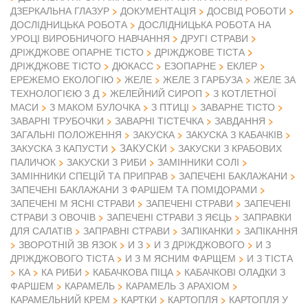
ДЗЕРКАЛЬНА ГЛАЗУР
ДОКУМЕНТАЦІЯ
ДОСВІД РОБОТИ
ДОСЛІДНИЦЬКА РОБОТА
ДОСЛІДНИЦЬКА РОБОТА НА
УРОЦІ ВИРОБНИЧОГО НАВЧАННЯ
ДРУГІ СТРАВИ
ДРІЖДЖОВЕ ОПАРНЕ ТІСТО
ДРІЖДЖОВЕ ТІСТА
ДРІЖДЖОВЕ ТІСТО
ДЮКАСС
ЕЗОПАРНЕ
ЕКЛЕР
ЕРЕЖЕМО ЕКОЛОГІЮ
ЖЕЛЕ
ЖЕЛЕ З ГАРБУЗА
ЖЕЛЕ ЗА
ТЕХНОЛОГІЄЮ 3 Д
ЖЕЛЕЙНИЙ СИРОП
З КОТЛЕТНОЇ
МАСИ
З МАКОМ БУЛОЧКА
З ПТИЦІ
ЗАВАРНЕ ТІСТО
ЗАВАРНІ ТРУБОЧКИ
ЗАВАРНІ ТІСТЕЧКА
ЗАВДАННЯ
ЗАГАЛЬНІ ПОЛОЖЕННЯ
ЗАКУСКА
ЗАКУСКА З КАБАЧКІВ
ЗАКУСКИ
ЗАКУСКА З КАПУСТИ
ЗАКУСКИ З КРАБОВИХ
ПАЛИЧОК
ЗАКУСКИ З РИБИ
ЗАМІННИКИ СОЛІ
ЗАМІННИКИ СПЕЦІЙ ТА ПРИПРАВ
ЗАПЕЧЕНІ БАКЛАЖАНИ
ЗАПЕЧЕНІ БАКЛАЖАНИ З ФАРШЕМ ТА ПОМІДОРАМИ
ЗАПЕЧЕНІ М ЯСНІ СТРАВИ
ЗАПЕЧЕНІ СТРАВИ
ЗАПЕЧЕНІ
СТРАВИ З ОВОЧІВ
ЗАПЕЧЕНІ СТРАВИ З ЯЄЦЬ
ЗАПРАВКИ
ДЛЯ САЛАТІВ
ЗАПРАВНІ СТРАВИ
ЗАПІКАНКИ
ЗАПІКАННЯ
ЗВОРОТНІЙ ЗВ ЯЗОК
И З
И З ДРІЖДЖОВОГО
И З
ДРІЖДЖОВОГО ТІСТА
И З М ЯСНИМ ФАРЩЕМ
И З ТІСТА
КА
КА РИБИ
КАБАЧКОВА ПІЦА
КАБАЧКОВІ ОЛАДКИ З
ФАРШЕМ
КАРАМЕЛЬ
КАРАМЕЛЬ З АРАХІОМ
КАРАМЕЛЬНИЙ КРЕМ
КАРТКИ
КАРТОПЛЯ
КАРТОПЛЯ У