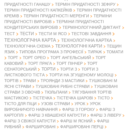
ПРИДАТНОСТІ ГАНАШУ
ТЕРМІН ПРИДАТНОСТІ ЗЕФІРУ
ТЕРМІН ПРИДАТНОСТІ КАПКЕЙКІВ
ТЕРМІН ПРИДАТНОСТІ
КРЕМІВ
ТЕРМІН ПРИДАТНОСТІ МЕРЕНГИ
ТЕРМІНИ
ПРИДАТНОСТІ ВИРОБІВ
ТЕРМІНИ ПРИДАТНОСТІ
КОНДИТЕРСЬКИХ ВИРОБІВ
ТЕРМІНОЛОГІЧНИЙ ДИКТАНТ
ТЕСТИ
ТЕСТ
ТЕСТИ М ЯСО
ТЕСТОВІ ЗАВДАННЯ
ТЕХНОЛОГІЧНА КАРТА
ТЕХНОЛОГІЧНА КАРТКА
ТЕХНОЛОГІЧНІ КАРТИ
ТЕХНОЛОГІЧНА СХЕМА
ТЕЩИН
ЯЗИК
ТИПОВА ПРОГРАМА З ПРОФЕСІЇ
ТИРАЖ
ТОМАТИ
ТОРТ
ТОРТ ОРЕО
ТОРТ АНГЕЛЬСЬКИЙ
ТОРТ
КАВОВИЙ
ТОРТ ПРАГА
ТОРТ ПІНЧЕР
ТОРТ
ТОРТИ
СЕНАТОРСЬКИЙ
ТОРТИ З
ТОРТИ З
ЛИСТКОВОГО ТІСТА
ТОРТИ НА ЗГУЩЕНОМУ МОЛОЦІ
ТОРТІВ
ТРАВИ
ТРОЯНДИ З МАСТИКИ
ТУШКОВАНІ М
ЯСНІ СТРАВИ
ТУШКОВАНІ РИБНІ СТРАВИ
ТУШКОВАНІ
СТРАВИ З ОВОЧІВ
ТЮЛЬПАНИ
ТЯГУВАННЯ ТОРТІВ
МАСТИКОЮ
ТІСТЕЧКА
ТІСТЕЧКА ШАРОВІ
ТІСТО
ТІСТО ДЛЯ ПІЦИ
УЗОВІ СТРАВИ
УРОК
УРОК
ВИРОБНИЧОГО НАВЧАННЯ
ФАРШ З ГОРОХУ
ФАРШ З
КАРТОПЛІ
ФАРШ З КВАШЕНОЇ КАПУСТИ
ФАРШ З ЛІВЕРУ
ФАРШ З СВІЖОЇ КАПУСТИ
ФАРШ М ЯСНИЙ
ФАРШ
РИБНИЙ
ФАРШИРОВАНІ
ФАРШИРОВАНІ ПЕРЦІ