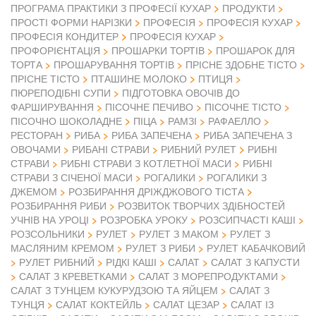
ПРОГРАМА ПРАКТИКИ З ПРОФЕСІЇ КУХАР
ПРОДУКТИ
ПРОСТІ ФОРМИ НАРІЗКИ
ПРОФЕСІЯ
ПРОФЕСІЯ КУХАР
ПРОФЕСІЯ КОНДИТЕР
ПРОФЕСІЯ КУХАР
ПРОФОРІЄНТАЦІЯ
ПРОШАРКИ ТОРТІВ
ПРОШАРОК ДЛЯ
ТОРТА
ПРОШАРУВАННЯ ТОРТІВ
ПРІСНЕ ЗДОБНЕ ТІСТО
ПРІСНЕ ТІСТО
ПТАШИНЕ МОЛОКО
ПТИЦЯ
ПЮРЕПОДІБНІ СУПИ
ПІДГОТОВКА ОВОЧІВ ДО
ФАРШИРУВАННЯ
ПІСОЧНЕ ПЕЧИВО
ПІСОЧНЕ ТІСТО
ПІСОЧНО ШОКОЛАДНЕ
ПІЦА
РАМЗІ
РАФАЕЛЛО
РЕСТОРАН
РИБА
РИБА ЗАПЕЧЕНА
РИБА ЗАПЕЧЕНА З
ОВОЧАМИ
РИБАНІ СТРАВИ
РИБНИЙ РУЛЕТ
РИБНІ
СТРАВИ
РИБНІ СТРАВИ З КОТЛЕТНОЇ МАСИ
РИБНІ
СТРАВИ З СІЧЕНОЇ МАСИ
РОГАЛИКИ
РОГАЛИКИ З
ДЖЕМОМ
РОЗБИРАННЯ ДРІЖДЖОВОГО ТІСТА
РОЗБИРАННЯ РИБИ
РОЗВИТОК ТВОРЧИХ ЗДІБНОСТЕЙ
УЧНІВ НА УРОЦІ
РОЗРОБКА УРОКУ
РОЗСИПЧАСТІ КАШІ
РОЗСОЛЬНИКИ
РУЛЕТ
РУЛЕТ З МАКОМ
РУЛЕТ З
МАСЛЯНИМ КРЕМОМ
РУЛЕТ З РИБИ
РУЛЕТ КАБАЧКОВИЙ
РУЛЕТ РИБНИЙ
РІДКІ КАШІ
САЛАТ
САЛАТ З КАПУСТИ
САЛАТ З КРЕВЕТКАМИ
САЛАТ З МОРЕПРОДУКТАМИ
САЛАТ З ТУНЦЕМ КУКУРУДЗОЮ ТА ЯЙЦЕМ
САЛАТ З
ТУНЦЯ
САЛАТ КОКТЕЙЛЬ
САЛАТ ЦЕЗАР
САЛАТ ІЗ