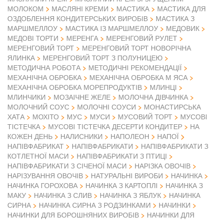
МОЛОКОМ
МАСЛЯНІ КРЕМИ
МАСТИКА
МАСТИКА ДЛЯ
ОЗДОБЛЕННЯ КОНДИТЕРСЬКИХ ВИРОБІВ
МАСТИКА З
МАРШМЕЛЛОУ
МАСТИКА ІЗ МАРШМЕЛЛОУ
МЕДОВИК
МЕДОВІ ТОРТИ
МЕРЕНГА
МЕРЕНГОВИЙ РУЛЕТ
МЕРЕНГОВИЙ ТОРТ
МЕРЕНГОВИЙ ТОРТ НОВОРІЧНА
ЯЛИНКА
МЕРЕНГОВИЙ ТОРТ З ПОЛУНИЦЕЮ
МЕТОДИЧНА РОБОТА
МЕТОДИЧНІ РЕКОМЕНДАЦІЇ
МЕХАНІЧНА ОБРОБКА
МЕХАНІЧНА ОБРОБКА М ЯСА
МЕХАНІЧНА ОБРОБКА МОРЕПРОДУКТІВ
МЛИНЦІ
МЛИНЧИКИ
МОЗАІЧНЕ ЖЕЛЕ
МОЛОЧНА ДІВЧИНКА
МОЛОЧНИЙ СОУС
МОЛОЧНІ СОУСИ
МОНАСТИРСЬКА
ХАТА
МОХІТО
МУС
МУСИ
МУСОВИЙ ТОРТ
МУСОВІ
ТІСТЕЧКА
МУСОВІ ТІСТЕЧКА ДЕСЕРТИ КОНДИТЕР
НА
КОЖЕН ДЕНЬ
НАЛИСНИКИ
НАПОЛЕОН
НАПОЇ
НАПІВФАБРИКАТ
НАПІВФАБРИКАТИ
НАПІВФАБРИКАТИ З
КОТЛЕТНОЇ МАСИ
НАПІВФАБРИКАТИ З ПТИЦІ
НАПІВФАБРИКАТИ З СІЧЕНОЇ МАСИ
НАРІЗКА ОВОЧІВ
НАРІЗУВАННЯ ОВОЧІВ
НАТУРАЛЬНІ ВИРОБИ
НАЧИНКА
НАЧИНКА ГОРОХОВА
НАЧИНКА З КАРТОПЛІ
НАЧИНКА З
МАКУ
НАЧИНКА З СЛИВ
НАЧИНКА З ЯБЛУК
НАЧИНКА
СИРНА
НАЧИНКА СИРНА З РОДЗИНКАМИ
НАЧИНКИ
НАЧИНКИ ДЛЯ БОРОШНЯНИХ ВИРОБІВ
НАЧИНКИ ДЛЯ