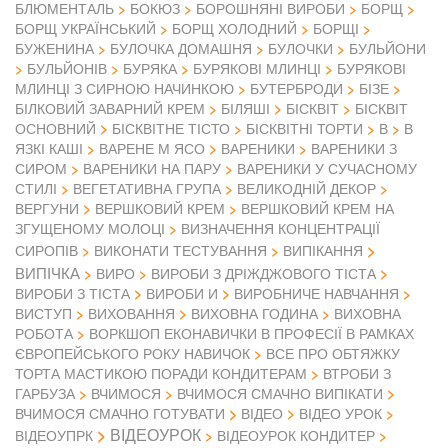
БЛЮМЕНТАЛЬ
БОКЮЗ
БОРОШНЯНІ ВИРОБИ
БОРЩ
БОРЩ УКРАЇНСЬКИЙ
БОРЩ ХОЛОДНИЙ
БОРЩІ
БУЖЕНИНА
БУЛОЧКА ДОМАШНЯ
БУЛОЧКИ
БУЛЬЙОНИ
БУЛЬЙОНІВ
БУРЯКА
БУРЯКОВІ МЛИНЦІ
БУРЯКОВІ
МЛИНЦІ З СИРНОЮ НАЧИНКОЮ
БУТЕРБРОДИ
БІЗЕ
БІЛКОВИЙ ЗАВАРНИЙ КРЕМ
БІЛЯШІ
БІСКВІТ
БІСКВІТ
ОСНОВНИЙ
БІСКВІТНЕ ТІСТО
БІСКВІТНІ ТОРТИ
В
В
ЯЗКІ КАШІ
ВАРЕНЕ М ЯСО
ВАРЕНИКИ
ВАРЕНИКИ З
СИРОМ
ВАРЕНИКИ НА ПАРУ
ВАРЕНИКИ У СУЧАСНОМУ
СТИЛІ
ВЕГЕТАТИВНА ГРУПА
ВЕЛИКОДНІЙ ДЕКОР
ВЕРГУНИ
ВЕРШКОВИЙ КРЕМ
ВЕРШКОВИЙ КРЕМ НА
ЗГУЩЕНОМУ МОЛОЦІ
ВИЗНАЧЕННЯ КОНЦЕНТРАЦІЇ
СИРОПІВ
ВИКОНАТИ ТЕСТУВАННЯ
ВИПІКАННЯ
ВИПІЧКА
ВИРО
ВИРОБИ З ДРІЖДЖОВОГО ТІСТА
ВИРОБИ З ТІСТА
ВИРОБИ И
ВИРОБНИЧЕ НАВЧАННЯ
ВИСТУП
ВИХОВАННЯ
ВИХОВНА ГОДИНА
ВИХОВНА
РОБОТА
ВОРКШОП ЕКОНАВИЧКИ В ПРОФЕСІЇ В РАМКАХ
ЄВРОПЕЙСЬКОГО РОКУ НАВИЧОК
ВСЕ ПРО ОБТЯЖКУ
ТОРТА МАСТИКОЮ ПОРАДИ КОНДИТЕРАМ
ВТРОБИ З
ГАРБУЗА
ВЧИМОСЯ
ВЧИМОСЯ СМАЧНО ВИПІКАТИ
ВІДЕО
ВЧИМОСЯ СМАЧНО ГОТУВАТИ
ВІДЕО УРОК
ВІДЕОУРОК
ВІДЕОУПРК
ВІДЕОУРОК КОНДИТЕР