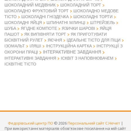
ШОКОЛАДНИЙ МЕДІВНИК
ШОКОЛАДНИЙ ТОРТ
ШОКОЛАДНО ФРУКТОВИЙ ТОРТ
ШОКОЛАДНО МЕДОВЕ
ТІСТО
ШОКОЛАДНІ ГНІЗДЕЧКА
ШОКОЛАДНІ ТОРТИ
ШОКОЛАДНІ ЯЙЦЯ
ШПИНАТНІ МЛИНЦІ
ШТРЕЙЗЕЛЬ
ШУБА
ЯГІДНЕ КОМПОТЕ
ЯЗИЧКИ ШАРОВІ
ЯЙЦЯ
ПАШОТ
ЯК ВИПІВНЯТИ ТОРТ
ЯК ПРИГОТУВАТИ
БІСКВІТНИЙ РУЛЕТ
ЯЄЧНЯ
ІДЕАЛЬНЕ ТІСТО ДЛЯ ПІЦИ
ІЗОМАЛЬТ
ІЛЯШІ
ІНСТРУКЦІЙНА КАРТКА
ІНСТРУКЦІЇ З
ІНТЕРАКТИВНЕ ЗАВДАННЯ
ОХОРОНИ ПРАЦІ
ІНТЕРАКТИВНІ ЗАВДАННЯ
ІСКВІТ З НАПОВНЮВАЧЕМ
ІСКВІТНЕ ТІСТО
Федорівський центр ПО
© 2026
Персональний сайт С.Нечет
|
При використанні матеріалів обов'язкове посилання на мій сайт