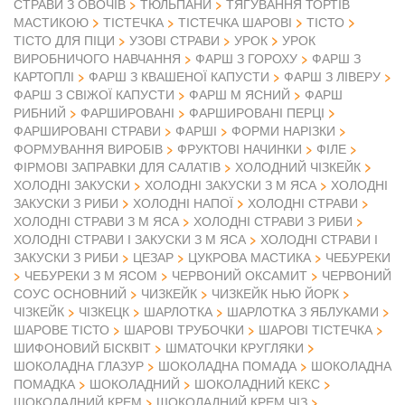
СТРАВИ З ОВОЧІВ
ТЮЛЬПАНИ
ТЯГУВАННЯ ТОРТІВ
МАСТИКОЮ
ТІСТЕЧКА
ТІСТЕЧКА ШАРОВІ
ТІСТО
ТІСТО ДЛЯ ПІЦИ
УЗОВІ СТРАВИ
УРОК
УРОК
ВИРОБНИЧОГО НАВЧАННЯ
ФАРШ З ГОРОХУ
ФАРШ З
КАРТОПЛІ
ФАРШ З КВАШЕНОЇ КАПУСТИ
ФАРШ З ЛІВЕРУ
ФАРШ З СВІЖОЇ КАПУСТИ
ФАРШ М ЯСНИЙ
ФАРШ
РИБНИЙ
ФАРШИРОВАНІ
ФАРШИРОВАНІ ПЕРЦІ
ФАРШИРОВАНІ СТРАВИ
ФАРШІ
ФОРМИ НАРІЗКИ
ФОРМУВАННЯ ВИРОБІВ
ФРУКТОВІ НАЧИНКИ
ФІЛЕ
ФІРМОВІ ЗАПРАВКИ ДЛЯ САЛАТІВ
ХОЛОДНИЙ ЧІЗКЕЙК
ХОЛОДНІ ЗАКУСКИ
ХОЛОДНІ ЗАКУСКИ З М ЯСА
ХОЛОДНІ
ЗАКУСКИ З РИБИ
ХОЛОДНІ НАПОЇ
ХОЛОДНІ СТРАВИ
ХОЛОДНІ СТРАВИ З М ЯСА
ХОЛОДНІ СТРАВИ З РИБИ
ХОЛОДНІ СТРАВИ І ЗАКУСКИ З М ЯСА
ХОЛОДНІ СТРАВИ І
ЗАКУСКИ З РИБИ
ЦЕЗАР
ЦУКРОВА МАСТИКА
ЧЕБУРЕКИ
ЧЕБУРЕКИ З М ЯСОМ
ЧЕРВОНИЙ ОКСАМИТ
ЧЕРВОНИЙ
СОУС ОСНОВНИЙ
ЧИЗКЕЙК
ЧИЗКЕЙК НЬЮ ЙОРК
ЧІЗКЕЙК
ЧІЗКЕЦК
ШАРЛОТКА
ШАРЛОТКА З ЯБЛУКАМИ
ШАРОВЕ ТІСТО
ШАРОВІ ТРУБОЧКИ
ШАРОВІ ТІСТЕЧКА
ШИФОНОВИЙ БІСКВІТ
ШМАТОЧКИ КРУГЛЯКИ
ШОКОЛАДНА ГЛАЗУР
ШОКОЛАДНА ПОМАДА
ШОКОЛАДНА
ПОМАДКА
ШОКОЛАДНИЙ
ШОКОЛАДНИЙ КЕКС
ШОКОЛАДНИЙ КРЕМ
ШОКОЛАДНИЙ КРЕМ ЧІЗ