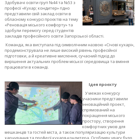
Здобувачі освіти груп №44 та №53 з
професії «Кухар; кондитер» гідно
представили свій заклад освіти в
обласному конкурсі проєктів на тему
«Реновація міського комфорту» та
здобули перемогу серед студентів
закладів професійного
освіти Запорізької області.
Команда, яка виступала під символічним назвою «Січові кухарі»,
продемонструвала не лише високий рівень професійної
підготовки, а й креативне мислення, сучасний підхід до
вирішення актуальних проблем міської середовища та вміння
працювати в команді.
Ідея проєкту
У межах конкурсу
учасники представили
інноваційний проект,
спрямований на
покращення міського
простору, створення
комфортних умов для
мешканців та гостей міста, а також популяризацію культури
харчування та професії кухаря-кондитера. Особливу увагу було