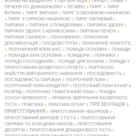
ФОРМИ НА КВАДРАТНУ
ПЕРЗЕНТАЦІЯ
ПЕРШІ СТРАВИ
ПЕЧЕНЯ ПО ДОМАШНЬОМУ
ПЕЧИВО
ПИРІГ
ПИРІГ
ВУЛКАН
ПИРІГ ВИПІЧКА
ПИРІГ З ОВОЧЕВОЮ НАЧИНКОЮ
ПИРІГ З СИРНОЮ НАЧИНКОЮ
ПИРІГ ОВОЧЕВИЙ
ПИРІЖКИ
ПИРІЖКИ З ПОМІДОРАМИ
ПИРІЖКИ ЗДОБНІ
ПИРІЖКИ ЗДОБНІ З АБРИКОСАМИ
ПИРІЖКИ ПЕЧЕНІ
ПИРІЖКИ СМАЖЕНІ
ПЛАНУВАННЯ
ПЛАНУЮЧА
ДОКУМЕНТАЦІЯ
ПЛОДОВІ ГРУПИ
ПОЛУНИЧНЕ КОМПОТЕ
ПОЛУНИЧНИЙ КРЕМ МУС
ПОМАДА ОСНОВНА
ПОМАДИ
ПОМАДКА БІЛА ОСНОВНА
ПОМІДОРИ
ПОНЧИКИ
ПОРАДИ ГОСПОДИНЯМ
ПОРАДИ ДЛЯ КУХАРІВ
ПОРАДИ У
ПРИГОТУВАННІ БІСКВІТНОГО РУЛЕТУ
ПОРТФОЛІО
МАЙСТРА ВИРОБНИЧОГО НАВЧАННЯ
ПОСЛІДОВНІСТЬ
ПОСЛІДОВНІСТЬ ОБРОБКИ
ПОУРОЧНИЙ ПЛАН
ПОУРОЧНИЙ ПЛАН КОНДИТЕР
ПОУРОЧНИЙ ПЛАН КУХАР 4
РОЗРЯД
ПОУРОЧНО ТЕМАТИЧНИЙ ПЛАН
ПОХІДНІ
СОУСИ ЧЕРВОНОГО
ПРАВИЛА ЗБЕРІГАННЯ БІСКВІТНОГО
ПРЕЗЕНТАЦІЯ
ТІСТА
ПРАКТИКА
ПРАКТИКА КУХАР
ПРИГОТУВАННЯ
ПРИГОТУВАННЯ ЧЕБУРЕКІВ
ПРИГОТУВАННЯ ВИРОБІВ З ТІСТА
ПРИГОТУВАННЯ
ГАРЯЧИХ ТА ХОЛОДНИХ НАПОЇВ
ПРИГОТУВАННЯ
ДЕСЕРТІВ
ПРИГОТУВАННЯ ДРІЖДЖОВОГО ТІСТА
ПРИГОТУВАННЯ ДРІЖДЖОВОГО ТІСТА ОПАРНИМ