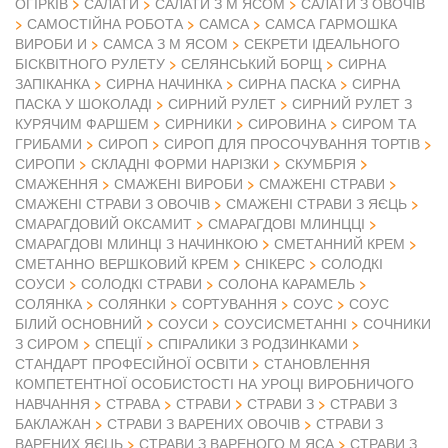
ОГІРКІВ
САЛАТИ
САЛАТИ З М ЯСОМ
САЛАТИ З ОВОЧІВ
САМОСТІЙНА РОБОТА
САМСА
САМСА ГАРМОШКА
ВИРОБИ И
САМСА З М ЯСОМ
СЕКРЕТИ ІДЕАЛЬНОГО
БІСКВІТНОГО РУЛЕТУ
СЕЛЯНСЬКИЙ БОРЩ
СИРНА
ЗАПІКАНКА
СИРНА НАЧИНКА
СИРНА ПАСКА
СИРНА
ПАСКА У ШОКОЛАДІ
СИРНИЙ РУЛЕТ
СИРНИЙ РУЛЕТ З
КУРЯЧИМ ФАРШЕМ
СИРНИКИ
СИРОВИНА
СИРОМ ТА
ГРИБАМИ
СИРОП
СИРОП ДЛЯ ПРОСОЧУВАННЯ ТОРТІВ
СИРОПИ
СКЛАДНІ ФОРМИ НАРІЗКИ
СКУМБРІЯ
СМАЖЕННЯ
СМАЖЕНІ ВИРОБИ
СМАЖЕНІ СТРАВИ
СМАЖЕНІ СТРАВИ З ОВОЧІВ
СМАЖЕНІ СТРАВИ З ЯЄЦЬ
СМАРАГДОВИЙ ОКСАМИТ
СМАРАГДОВІ МЛИНЦЦІ
СМАРАГДОВІ МЛИНЦІ З НАЧИНКОЮ
СМЕТАННИЙ КРЕМ
СМЕТАННО ВЕРШКОВИЙ КРЕМ
СНІКЕРС
СОЛОДКІ
СОУСИ
СОЛОДКІ СТРАВИ
СОЛОНА КАРАМЕЛЬ
СОЛЯНКА
СОЛЯНКИ
СОРТУВАННЯ
СОУС
СОУС
БІЛИЙ ОСНОВНИЙ
СОУСИ
СОУСИСМЕТАННІ
СОЧНИКИ
З СИРОМ
СПЕЦІЇ
СПІРАЛИКИ З РОДЗИНКАМИ
СТАНДАРТ ПРОФЕСІЙНОЇ ОСВІТИ
СТАНОВЛЕННЯ
КОМПЕТЕНТНОЇ ОСОБИСТОСТІ НА УРОЦІ ВИРОБНИЧОГО
НАВЧАННЯ
СТРАВА
СТРАВИ
СТРАВИ З
СТРАВИ З
БАКЛАЖАН
СТРАВИ З ВАРЕНИХ ОВОЧІВ
СТРАВИ З
ВАРЕНИХ ЯЄЦЬ
СТРАВИ З ВАРЕНОГО М ЯСА
СТРАВИ З