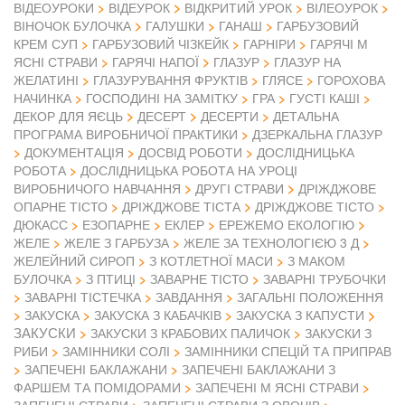
ВІДЕОУРОКИ
ВІДЕУРОК
ВІДКРИТИЙ УРОК
ВІЛЕОУРОК
ВІНОЧОК БУЛОЧКА
ГАЛУШКИ
ГАНАШ
ГАРБУЗОВИЙ
КРЕМ СУП
ГАРБУЗОВИЙ ЧІЗКЕЙК
ГАРНІРИ
ГАРЯЧІ М
ЯСНІ СТРАВИ
ГАРЯЧІ НАПОЇ
ГЛАЗУР
ГЛАЗУР НА
ЖЕЛАТИНІ
ГЛАЗУРУВАННЯ ФРУКТІВ
ГЛЯСЕ
ГОРОХОВА
НАЧИНКА
ГОСПОДИНІ НА ЗАМІТКУ
ГРА
ГУСТІ КАШІ
ДЕКОР ДЛЯ ЯЄЦЬ
ДЕСЕРТ
ДЕСЕРТИ
ДЕТАЛЬНА
ПРОГРАМА ВИРОБНИЧОЇ ПРАКТИКИ
ДЗЕРКАЛЬНА ГЛАЗУР
ДОКУМЕНТАЦІЯ
ДОСВІД РОБОТИ
ДОСЛІДНИЦЬКА
РОБОТА
ДОСЛІДНИЦЬКА РОБОТА НА УРОЦІ
ВИРОБНИЧОГО НАВЧАННЯ
ДРУГІ СТРАВИ
ДРІЖДЖОВЕ
ОПАРНЕ ТІСТО
ДРІЖДЖОВЕ ТІСТА
ДРІЖДЖОВЕ ТІСТО
ДЮКАСС
ЕЗОПАРНЕ
ЕКЛЕР
ЕРЕЖЕМО ЕКОЛОГІЮ
ЖЕЛЕ
ЖЕЛЕ З ГАРБУЗА
ЖЕЛЕ ЗА ТЕХНОЛОГІЄЮ 3 Д
ЖЕЛЕЙНИЙ СИРОП
З КОТЛЕТНОЇ МАСИ
З МАКОМ
БУЛОЧКА
З ПТИЦІ
ЗАВАРНЕ ТІСТО
ЗАВАРНІ ТРУБОЧКИ
ЗАВАРНІ ТІСТЕЧКА
ЗАВДАННЯ
ЗАГАЛЬНІ ПОЛОЖЕННЯ
ЗАКУСКА
ЗАКУСКА З КАБАЧКІВ
ЗАКУСКА З КАПУСТИ
ЗАКУСКИ
ЗАКУСКИ З КРАБОВИХ ПАЛИЧОК
ЗАКУСКИ З
РИБИ
ЗАМІННИКИ СОЛІ
ЗАМІННИКИ СПЕЦІЙ ТА ПРИПРАВ
ЗАПЕЧЕНІ БАКЛАЖАНИ
ЗАПЕЧЕНІ БАКЛАЖАНИ З
ФАРШЕМ ТА ПОМІДОРАМИ
ЗАПЕЧЕНІ М ЯСНІ СТРАВИ
ЗАПЕЧЕНІ СТРАВИ
ЗАПЕЧЕНІ СТРАВИ З ОВОЧІВ