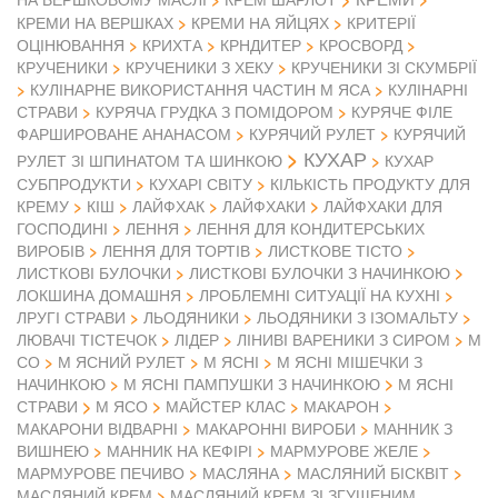
КРЕМИ НА ВЕРШКАХ
КРЕМИ НА ЯЙЦЯХ
КРИТЕРІЇ
ОЦІНЮВАННЯ
КРИХТА
КРНДИТЕР
КРОСВОРД
КРУЧЕНИКИ
КРУЧЕНИКИ З ХЕКУ
КРУЧЕНИКИ ЗІ СКУМБРІЇ
КУЛІНАРНЕ ВИКОРИСТАННЯ ЧАСТИН М ЯСА
КУЛІНАРНІ
СТРАВИ
КУРЯЧА ГРУДКА З ПОМІДОРОМ
КУРЯЧЕ ФІЛЕ
ФАРШИРОВАНЕ АНАНАСОМ
КУРЯЧИЙ РУЛЕТ
КУРЯЧИЙ
КУХАР
РУЛЕТ ЗІ ШПИНАТОМ ТА ШИНКОЮ
КУХАР
СУБПРОДУКТИ
КУХАРІ СВІТУ
КІЛЬКІСТЬ ПРОДУКТУ ДЛЯ
КРЕМУ
КІШ
ЛАЙФХАК
ЛАЙФХАКИ
ЛАЙФХАКИ ДЛЯ
ГОСПОДИНІ
ЛЕННЯ
ЛЕННЯ ДЛЯ КОНДИТЕРСЬКИХ
ВИРОБІВ
ЛЕННЯ ДЛЯ ТОРТІВ
ЛИСТКОВЕ ТІСТО
ЛИСТКОВІ БУЛОЧКИ
ЛИСТКОВІ БУЛОЧКИ З НАЧИНКОЮ
ЛОКШИНА ДОМАШНЯ
ЛРОБЛЕМНІ СИТУАЦІЇ НА КУХНІ
ЛРУГІ СТРАВИ
ЛЬОДЯНИКИ
ЛЬОДЯНИКИ З ІЗОМАЛЬТУ
ЛЮВАЧІ ТІСТЕЧОК
ЛІДЕР
ЛІНИВІ ВАРЕНИКИ З СИРОМ
М
СО
М ЯСНИЙ РУЛЕТ
М ЯСНІ
М ЯСНІ МІШЕЧКИ З
НАЧИНКОЮ
М ЯСНІ ПАМПУШКИ З НАЧИНКОЮ
М ЯСНІ
М ЯСО
СТРАВИ
МАЙСТЕР КЛАС
МАКАРОН
МАКАРОНИ ВІДВАРНІ
МАКАРОННІ ВИРОБИ
МАННИК З
ВИШНЕЮ
МАННИК НА КЕФІРІ
МАРМУРОВЕ ЖЕЛЕ
МАРМУРОВЕ ПЕЧИВО
МАСЛЯНА
МАСЛЯНИЙ БІСКВІТ
МАСЛЯНИЙ КРЕМ
МАСЛЯНИЙ КРЕМ ЗІ ЗГУЩЕНИМ