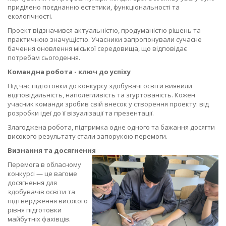
приділено поєднанню естетики, функціональності та
екологічності.
Проект відзначився актуальністю, продуманістю рішень та
практичною значущістю. Учасники запропонували сучасне
бачення оновлення міської середовища, що відповідає
потребам сьогодення.
Командна робота - ключ до успіху
Під час підготовки до конкурсу здобувачі освіти виявили
відповідальність, наполегливість та згуртованість. Кожен
учасник команди зробив свій внесок у створення проекту: від
розробки ідеї до її візуалізації та презентації.
Злагоджена робота, підтримка одне одного та бажання досягти
високого результату стали запорукою перемоги.
Визнання та досягнення
Перемога в обласному
конкурсі — це вагоме
досягнення для
здобувачів освіти
та
підтвердження
високого
рівня підготовки
майбутніх фахівців.