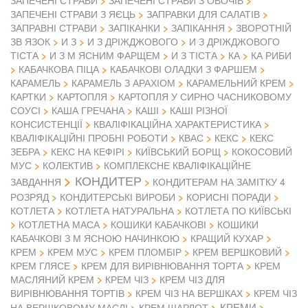
ЗАПЕЧЕНІ СТРАВИ З ЯЄЦЬ
ЗАПРАВКИ ДЛЯ САЛАТІВ
ЗАПРАВНІ СТРАВИ
ЗАПІКАНКИ
ЗАПІКАННЯ
ЗВОРОТНІЙ
ЗВ ЯЗОК
И З
И З ДРІЖДЖОВОГО
И З ДРІЖДЖОВОГО
ТІСТА
И З М ЯСНИМ ФАРЩЕМ
И З ТІСТА
КА
КА РИБИ
КАБАЧКОВА ПІЦА
КАБАЧКОВІ ОЛАДКИ З ФАРШЕМ
КАРАМЕЛЬ
КАРАМЕЛЬ З АРАХІОМ
КАРАМЕЛЬНИЙ КРЕМ
КАРТКИ
КАРТОПЛЯ
КАРТОПЛЯ У СИРНО ЧАСНИКОВОМУ
СОУСІ
КАША ГРЕЧАНА
КАШІ
КАШІ РІЗНОЇ
КОНСИСТЕНЦІЇ
КВАЛІФІКАЦІЙНА ХАРАКТЕРИСТИКА
КВАЛІФІКАЦІЙНІ ПРОБНІ РОБОТИ
КВАС
КЕКС
КЕКС
ЗЕБРА
КЕКС НА КЕФІРІ
КИЇВСЬКИЙ БОРЩ
КОКОСОВИЙ
МУС
КОЛЕКТИВ
КОМПЛЕКСНЕ КВАЛІФІКАЦІЙНЕ
КОНДИТЕР
ЗАВДАННЯ
КОНДИТЕРАМ НА ЗАМІТКУ 4
РОЗРЯД
КОНДИТЕРСЬКІ ВИРОБИ
КОРИСНІ ПОРАДИ
КОТЛЕТА
КОТЛЕТА НАТУРАЛЬНА
КОТЛЕТА ПО КИЇВСЬКІ
КОТЛЕТНА МАСА
КОШИКИ КАБАЧКОВІ
КОШИКИ
КАБАЧКОВІ З М ЯСНОЮ НАЧИНКОЮ
КРАЩИЙ КУХАР
КРЕМ
КРЕМ МУС
КРЕМ ПЛОМБІР
КРЕМ ВЕРШКОВИЙ
КРЕМ ГЛЯСЕ
КРЕМ ДЛЯ ВИРІВНЮВАННЯ ТОРТА
КРЕМ
МАСЛЯНИЙ КРЕМ
КРЕМ ЧІЗ
КРЕМ ЧІЗ ДЛЯ
ВИРІВНЮВАННЯ ТОРТІВ
КРЕМ ЧІЗ НА ВЕРШКАХ
КРЕМ ЧІЗ
КРЕМИ
НА ВЕРШКОВОМУ МАСЛІ
КРЕМ ШАРЛОТ