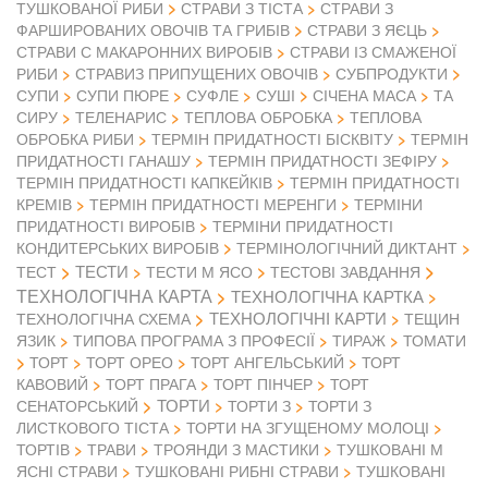
ТУШКОВАНОЇ РИБИ
СТРАВИ З ТІСТА
СТРАВИ З
ФАРШИРОВАНИХ ОВОЧІВ ТА ГРИБІВ
СТРАВИ З ЯЄЦЬ
СТРАВИ С МАКАРОННИХ ВИРОБІВ
СТРАВИ ІЗ СМАЖЕНОЇ
РИБИ
СТРАВИЗ ПРИПУЩЕНИХ ОВОЧІВ
СУБПРОДУКТИ
СУПИ
СУПИ ПЮРЕ
СУФЛЕ
СУШІ
СІЧЕНА МАСА
ТА
СИРУ
ТЕЛЕНАРИС
ТЕПЛОВА ОБРОБКА
ТЕПЛОВА
ОБРОБКА РИБИ
ТЕРМІН ПРИДАТНОСТІ БІСКВІТУ
ТЕРМІН
ПРИДАТНОСТІ ГАНАШУ
ТЕРМІН ПРИДАТНОСТІ ЗЕФІРУ
ТЕРМІН ПРИДАТНОСТІ КАПКЕЙКІВ
ТЕРМІН ПРИДАТНОСТІ
КРЕМІВ
ТЕРМІН ПРИДАТНОСТІ МЕРЕНГИ
ТЕРМІНИ
ПРИДАТНОСТІ ВИРОБІВ
ТЕРМІНИ ПРИДАТНОСТІ
КОНДИТЕРСЬКИХ ВИРОБІВ
ТЕРМІНОЛОГІЧНИЙ ДИКТАНТ
ТЕСТИ
ТЕСТ
ТЕСТИ М ЯСО
ТЕСТОВІ ЗАВДАННЯ
ТЕХНОЛОГІЧНА КАРТА
ТЕХНОЛОГІЧНА КАРТКА
ТЕХНОЛОГІЧНІ КАРТИ
ТЕХНОЛОГІЧНА СХЕМА
ТЕЩИН
ЯЗИК
ТИПОВА ПРОГРАМА З ПРОФЕСІЇ
ТИРАЖ
ТОМАТИ
ТОРТ
ТОРТ ОРЕО
ТОРТ АНГЕЛЬСЬКИЙ
ТОРТ
КАВОВИЙ
ТОРТ ПРАГА
ТОРТ ПІНЧЕР
ТОРТ
ТОРТИ
СЕНАТОРСЬКИЙ
ТОРТИ З
ТОРТИ З
ЛИСТКОВОГО ТІСТА
ТОРТИ НА ЗГУЩЕНОМУ МОЛОЦІ
ТОРТІВ
ТРАВИ
ТРОЯНДИ З МАСТИКИ
ТУШКОВАНІ М
ЯСНІ СТРАВИ
ТУШКОВАНІ РИБНІ СТРАВИ
ТУШКОВАНІ